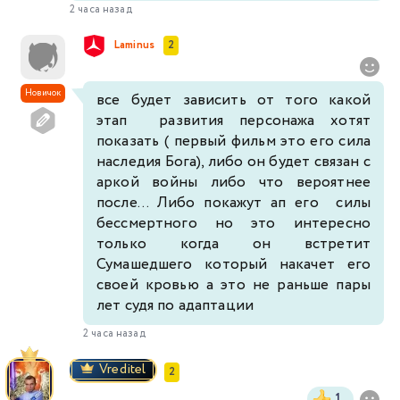
2 часа назад
Laminus
2
Новичок
все будет зависить от того какой
этап развития персонажа хотят
показать ( первый фильм это его сила
наследия Бога), либо он будет связан с
аркой войны либо что вероятнее
после... Либо покажут ап его силы
бессмертного но это интересно
только когда он встретит
Сумашедшего который накачет его
своей кровью а это не раньше пары
лет судя по адаптации
2 часа назад
Vreditel
2
1