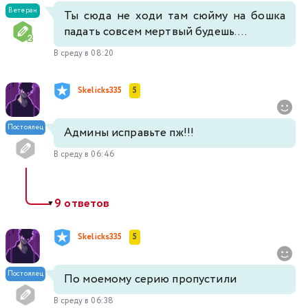
Ветеран
Ты сюда не ходи там сюйму на бошка
падать совсем мертвый будешь....
В среду в 08:20
Skelicks335
5
Постоялец
Админы исправьте пж!!!
В среду в 06:46
9 ответов
▼
Skelicks335
5
Постоялец
По моемому серию пропустили
В среду в 06:38