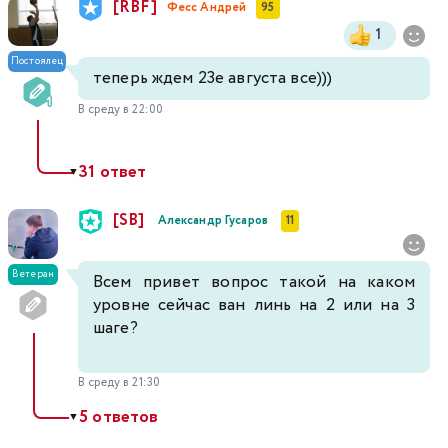
[RBF]
Фесс Андрей
95
1
Постоялец
теперь ждем 23е августа все)))
В среду в 22:00
31 ответ
▼
[SB]
Александр Гусаров
11
Ветеран
Всем привет вопрос такой на каком
уровне сейчас ван линь на 2 или на 3
шаге?
В среду в 21:30
5 ответов
▼