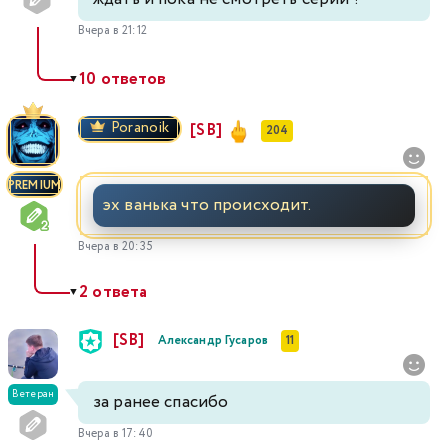
Вчера в 21:12
10 ответов
▼
Poranoik
[SB]
204
PREMIUM
эх ванька что происходит.
Вчера в 20:35
2 ответа
▼
[SB]
Александр Гусаров
11
Ветеран
за ранее спасибо
Вчера в 17:40