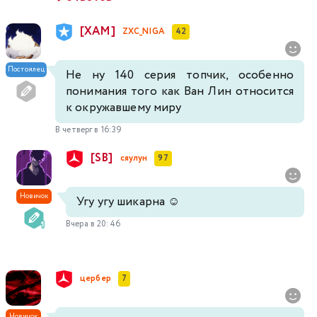
[XAM]
ZXC_NIGA
42
Постоялец
Не ну 140 серия топчик, особенно
понимания того как Ван Лин относится
к окружавшему миру
В четверг в 16:39
[SB]
сяулун
97
Новичок
Угу угу шикарна ☺️
Вчера в 20:46
цербер
7
Новичок