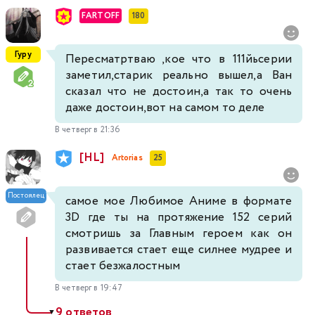
FARTOFF
180
Гуру
Пересматртваю ,кое что в 111йьсерии
заметил,старик реально вышел,а Ван
сказал что не достоин,а так то очень
даже достоин,вот на самом то деле
В четверг в 21:36
[HL]
Artorias
25
Постоялец
самое мое Любимое Аниме в формате
3D где ты на протяжение 152 серий
смотришь за Главным героем как он
развивается стает еще силнее мудрее и
стает безжалостным
В четверг в 19:47
9 ответов
▼