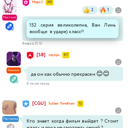
Марк2
301
2
1
Местный
152 серия великолепна, Ван Линь
вообще в ударе) класс!!
Вчера в 21:12
[SB]
сяулун
97
Новичок
😊
😊
да он как обычно прекрасен
8 часов назад
[CGU]
Sultan Torekhan
12
Постоялец
Кто знает когда фильм выйдет ? Стоит
ждать и пока не смотреть серий ?