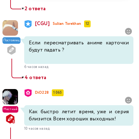
2 ответа
▼
[CGU]
Sultan Torekhan
12
Постоялец
Если пересматривать аниме карточки
будут падать ?
6 часов назад
4 ответа
▼
DiO228
1 065
Местный
Как быстро летит время, уже и серия
близится. Всем хороших выходных!
10 часов назад