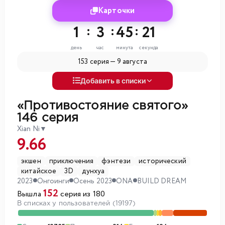
Карточки
1
:
3
:
45
:
19
день
час
минута
секунда
153 серия —
9 августа
Добавить в списки
«Противостояние святого»
146 серия
Xian Ni
▼
9.66
экшен
приключения
фэнтези
исторический
китайское
3D
дунхуа
2023
Онгоинги
Осень 2023
ONA
BUILD DREAM
152
Вышла
серия из 180
В списках у пользователей (19197)