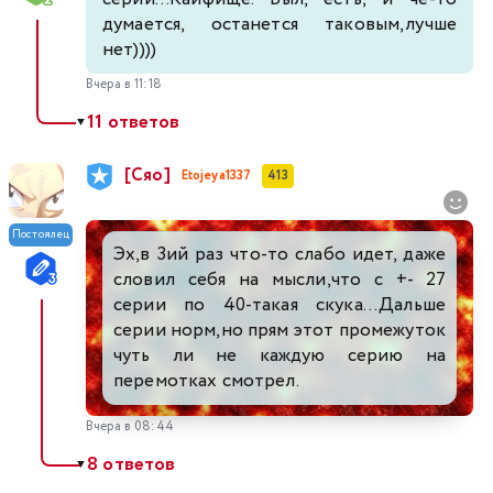
думается, останется таковым,лучше
нет))))
Вчера в 11:18
11 ответов
▼
[Сяо]
Etojeya1337
413
Постоялец
Эх,в 3ий раз что-то слабо идет, даже
словил себя на мысли,что с +- 27
серии по 40-такая скука...Дальше
серии норм,но прям этот промежуток
чуть ли не каждую серию на
перемотках смотрел.
Вчера в 08:44
8 ответов
▼