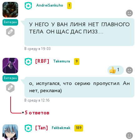
AndreiSankuho
1
Ветеран
У НЕГО У ВАН ЛИНЯ НЕТ ГЛАВНОГО
ТЕЛА ОН ЩАС ДАС ПИЗЗ....
В среду в 19:03
[RBF]
Takemura
9
1
Ветеран
о, испугался, что серию пропустил. Ан
нет, реклама)
В среду в 12:16
5 ответов
▼
[Tan]
Fakbakmak
189