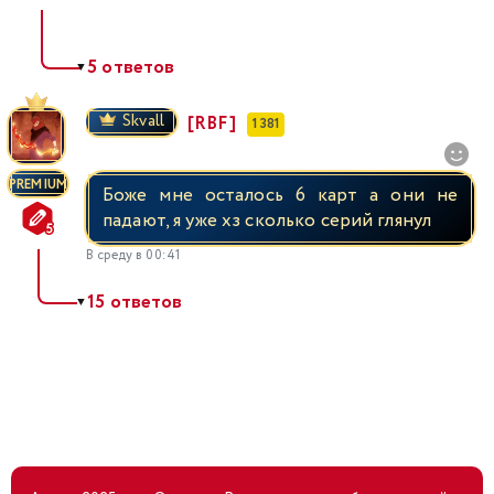
5 ответов
▼
Skvall
[RBF]
1 381
PREMIUM
Боже мне осталось 6 карт а они не
падают, я уже хз сколько серий глянул
В среду в 00:41
15 ответов
▼