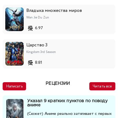
141
142
143
144
145
146
147
Владыка множества миров
Wan Jie Du Zun
148
149
150
151
152
153
6.97
Царство 3
Kingdom 3rd Season
8.81
РЕЦЕНЗИИ
Написать
Читать все
Указал 9 кратких пунктов по поводу
аниме
(Сюжет) Аниме реально затягивает с первых