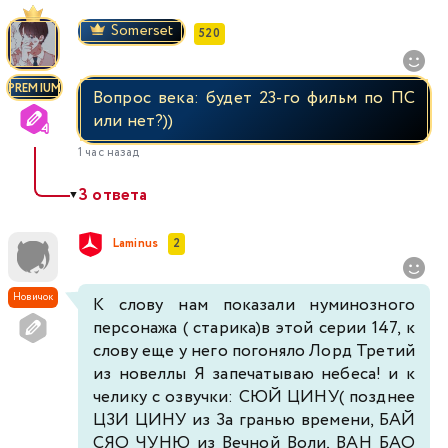
Somerset
520
PREMIUM
Вопрос века: будет 23-го фильм по ПС
или нет?))
1 час назад
3 ответа
▼
Laminus
2
Новичок
К слову нам показали нуминозного
персонажа ( старика)в этой серии 147, к
слову еще у него погоняло Лорд Третий
из новеллы Я запечатываю небеса! и к
челику с озвучки: СЮЙ ЦИНУ( позднее
ЦЗИ ЦИНУ из За гранью времени, БАЙ
СЯО ЧУНЮ из Вечной Воли, ВАН БАО