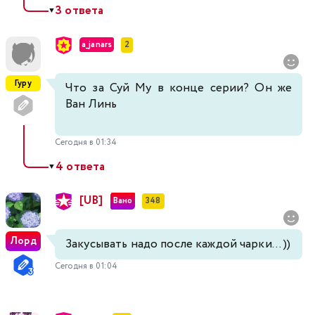
3 ответа
▼
a_janars
2
Гуру
Что за Суй Му в конце серии? Он же
Ван Линь
Сегодня в 01:34
4 ответа
▼
[UB]
Вано
348
Лорд
Закусывать надо после каждой чарки... ))
Сегодня в 01:04