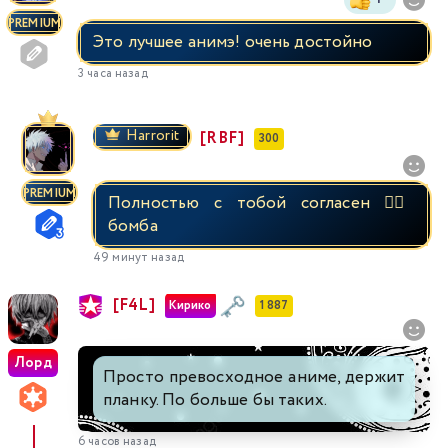
PREMIUM
Это лучшее анимэ! очень достойно
3 часа назад
Harrorit
[RBF]
300
PREMIUM
Полностью с тобой согласен 👍🏼
бомба
49 минут назад
[F4L]
Кирико
1 887
Лорд
Просто превосходное аниме, держит
планку. По больше бы таких.
6 часов назад