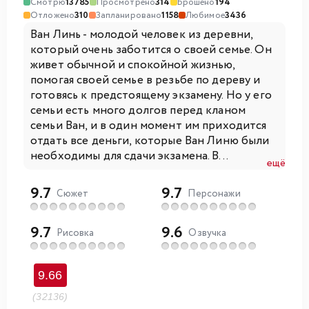
Смотрю
13785
Просмотрено
314
Брошено
194
Отложено
310
Запланировано
1158
Любимое
3436
Ван Линь - молодой человек из деревни,
который очень заботится о своей семье. Он
живет обычной и спокойной жизнью,
помогая своей семье в резьбе по дереву и
готовясь к предстоящему экзамену. Но у его
семьи есть много долгов перед кланом
семьи Ван, и в один момент им приходится
отдать все деньги, которые Ван Линю были
необходимы для сдачи экзамена. В...
ещё
9.7
9.7
Сюжет
Персонажи
9.7
9.6
Рисовка
Озвучка
9.66
(32136)