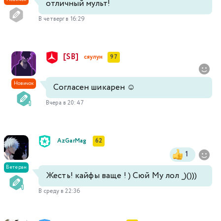
отличный мульт!
В четверг в 16:29
[SB]
сяулун
97
Новичок
Согласен шикарен ☺️
Вчера в 20:47
AzGarMag
62
1
Ветеран
Жесть! кайфы ваще ! ) Сюй Му лол _)()))
В среду в 22:36