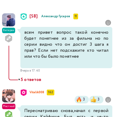
[SB]
Александр Гусаров
11
Ветеран
всем привет вопрос такой конечно
будет понятнее из за фильма но по
серии видно что он достиг 3 шага я
прав? Если нет подскажите кто читал
или что бы было понятнее
Вчера в 17:40
5 ответов
▼
Vitalik008
162
3
3
Местный
Пересматриваю снова,начал с первой
серии...Кайфище. Был, есть, и че-то