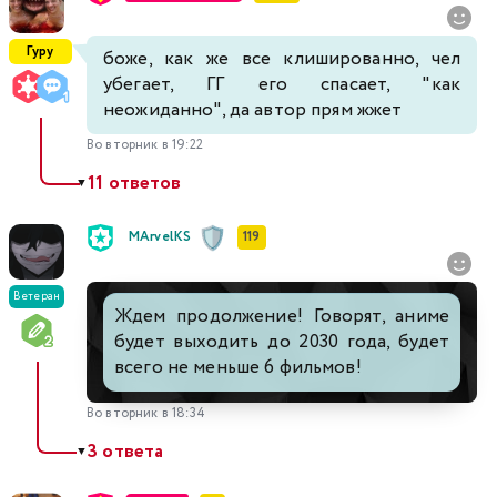
Гуру
боже, как же все клишированно, чел
убегает, ГГ его спасает, "как
неожиданно", да автор прям жжет
Во вторник в 19:22
11 ответов
▼
MArvelKS
119
Ветеран
Ждем продолжение! Говорят, аниме
будет выходить до 2030 года, будет
всего не меньше 6 фильмов!
Во вторник в 18:34
3 ответа
▼