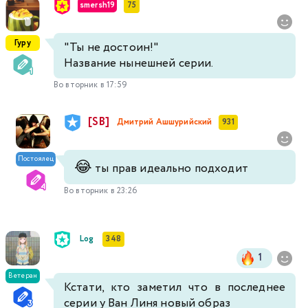
smersh19
75
Гуру
"Ты не достоин!"
Название нынешней серии.
Во вторник в 17:59
[SB]
Дмитрий Ашшурийский
931
Постоялец
😂
ты прав идеально подходит
Во вторник в 23:26
Log
348
1
Ветеран
Кстати, кто заметил что в последнее
серии у Ван Линя новый образ