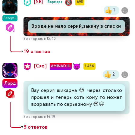
[SB]
Вормора
695
1
Ветеран
Вроде не мало серий,закину в списки
Во вторник в 15:40
19 ответов
▼
[Сяо]
AMINADIIL
1 466
2
Лорд
Вау серия шикарна 😍 через столько
прошел и теперь хоть кому то может
возражать по серьезному 😎🤩
Во вторник в 14:19
5 ответов
▼