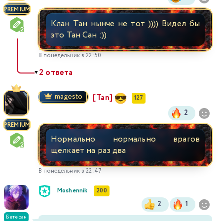
PREMIUM
Клан Тан нынче не тот )))) Видел бы
это Тан Сан :))
В понедельник в 22:50
2 ответа
▼
magesto
[Tan]
127
2
PREMIUM
Нормально нормально врагов
щелкает на раз два
В понедельник в 22:47
Moshennik
200
2
1
Ветеран