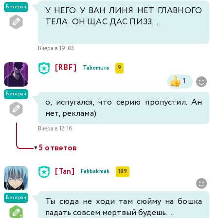
Ветеран
У НЕГО У ВАН ЛИНЯ НЕТ ГЛАВНОГО
ТЕЛА ОН ЩАС ДАС ПИЗЗ....
Вчера в 19:03
[RBF]
Takemura
9
1
Ветеран
о, испугался, что серию пропустил. Ан
нет, реклама)
Вчера в 12:16
5 ответов
▼
[Tan]
Fakbakmak
189
Ветеран
Ты сюда не ходи там сюйму на бошка
падать совсем мертвый будешь....