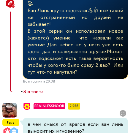
🥰
Ван Линь круто поднялся 💪👍 всё такой
же отстранённый но друзей не
забывает!
В этой серии он использовал новое
(кажется) умение что назвали как
умение Дао небес но у него уже есть
одно дао и совершенно другое.Может
кто подскажет есть такая вероятность
чтобы у кого-то было сразу 2 дао? Или
тут что-то напутали?
Во вторник в 20:38
3 ответа
▼
BRAINLESSNOOB
2 956
Гуру
в чем смысл от врагов если ван линь
выносит их мгновенно?