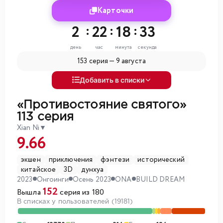
Карточки
2
:
22
:
18
:
31
день
час
минута
секунда
153 серия —
9 августа
Добавить в списки
«Противостояние святого»
113 серия
Xian Ni
▼
9.66
экшен
приключения
фэнтези
исторический
китайское
3D
дунхуа
2023
Онгоинги
Осень 2023
ONA
BUILD DREAM
152
Вышла
серия из 180
В списках у пользователей (19181)