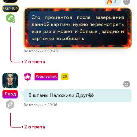
2
PREMIUM
Сто процентов после завершения
данной картины нужно пересмотреть
еще раз а может и больше , заодно и
карточки пособирать
Во вторник в 09:48
2 ответа
▼
Polunochnik
20
Лорд
В штаны Наложили Друг😂
Во вторник в 09:36
2 ответа
▼