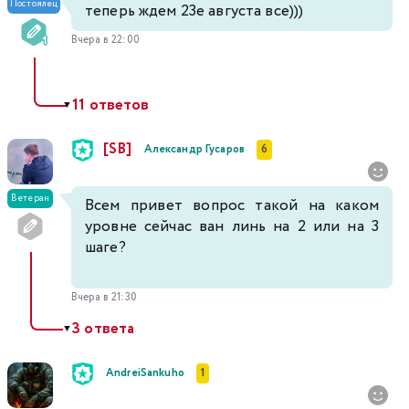
Постоялец
теперь ждем 23е августа все)))
Вчера в 22:00
11 ответов
▼
[SB]
Александр Гусаров
6
Ветеран
Всем привет вопрос такой на каком
уровне сейчас ван линь на 2 или на 3
шаге?
Вчера в 21:30
3 ответа
▼
AndreiSankuho
1