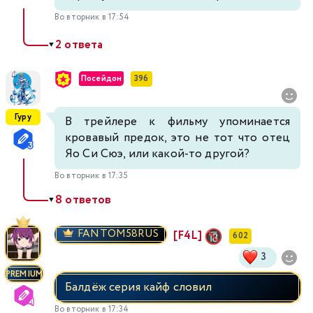
Во вторник в 17:54
2 ответа
▼
Посейдон
396
Гуру
В трейлере к фильму упоминается
кровавый предок, это не тот что отец
Яо Си Сюэ, или какой-то другой?
Во вторник в 17:35
8 ответов
▼
FANTOM58RUS
[F4L]
602
3
PREMIUM
Балдëж серия кайф словил
Во вторник в 17:34