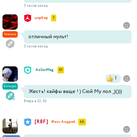
5 часов назад
цербер
7
Новичок
отличный мульт!
5 часов назад
AzGarMag
61
1
Ветеран
Жесть! кайфы ваще ! ) Сюй Му лол _)()))
Вчера в 22:36
[RBF]
Фесс Андрей
66