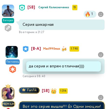
[SB]
Сергей Колисниченко
15
1
Ветеран
Серия шикарная
Во вторник в 21:27
[В-А]
Max1990max
1 790
Постоялец
да серия и впрям отличная))))
Сегодня в 08:40
Fanfik
[SB]
1 314
PREMIUM
Вот это серия вышла!!! 👍 Одни эмоции!