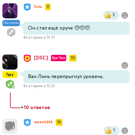
Dota
11
3
Постоялец
Он стал ещё круче 🥺🥺🥺
Во вторник в 13:57
[DSC]
Хуа Чен
113
Гуру
Ван Линь перепрыгнул уровень.
Во вторник в 12:25
10 ответов
▼
mmeell666
18
1