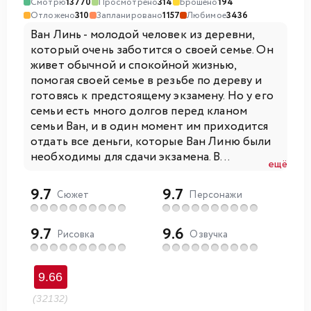
Смотрю
13770
Просмотрено
314
Брошено
194
Отложено
310
Запланировано
1157
Любимое
3436
Ван Линь - молодой человек из деревни,
который очень заботится о своей семье. Он
живет обычной и спокойной жизнью,
помогая своей семье в резьбе по дереву и
готовясь к предстоящему экзамену. Но у его
семьи есть много долгов перед кланом
семьи Ван, и в один момент им приходится
отдать все деньги, которые Ван Линю были
необходимы для сдачи экзамена. В...
ещё
9.7
9.7
Сюжет
Персонажи
9.7
9.6
Рисовка
Озвучка
9.66
(32132)