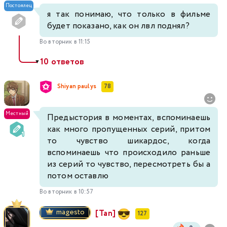
Постоялец
я так понимаю, что только в фильме
будет показано, как он лвл поднял?
Во вторник в 11:15
10 ответов
▼
Shiyan paulys
78
Местный
Предыстория в моментах, вспоминаешь
как много пропущенных серий, притом
то чувство шикардос, когда
вспоминаешь что происходило раньше
из серий то чувство, пересмотреть бы а
потом оставлю
Во вторник в 10:57
magesto
[Tan]
127