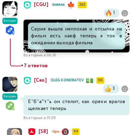
[CGU]
ꜱᴜᴍʀᴀᴋ
263
1
Ветеран
Серия вышла неплохая и отсылка на
фильм есть каеф теперь я ток в
ожидании выхода фильма
Во вторник в 06:36
7 ответов
▼
[Сяо]
OLEG KONDRATEV
155
3
Ветеран
Е*б*а"т*ь он стелит, как орехи врагов
щелкает теперь
Во вторник в 01:09
[SB]
-lipa-
99