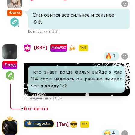
Новичок
Становится все сильнее и сельнее
☺️💪
Во вторник в 13:31
[RBF]
Maks953
144
1
Лорд
кто знает когда фильм выйде я уже
114 сери надеюсь он раньше выйдет
чем я дойду 152
В понедельник в 23:08
6 ответов
▼
magesto
[Tan]
127
4