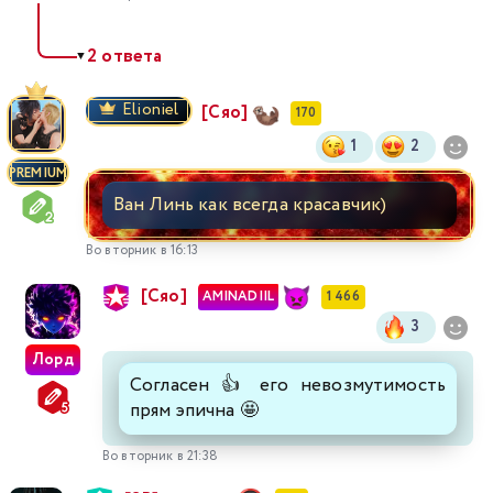
2 ответа
▼
Elioniel
[Сяо]
170
1
2
PREMIUM
Ван Линь как всегда красавчик)
Во вторник в 16:13
[Сяо]
AMINADIIL
1 466
3
Лорд
Согласен 👍 его невозмутимость
прям эпична 🤩
Во вторник в 21:38