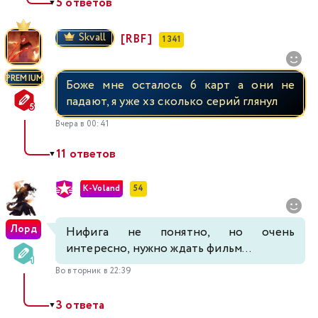
5 ответов
▼
Skvall
[RBF]
1 341
PREMIUM
Боже мне осталось 6 карт а они не
падают, я уже хз сколько серий глянул
Вчера в 00:41
11 ответов
▼
K-Voland
54
Лорд
Нифига не понятно, но очень
интересно, нужно ждать фильм...
Во вторник в 22:39
3 ответа
▼