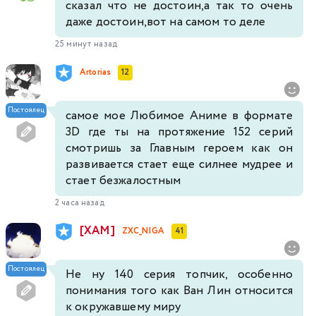
сказал что не достоин,а так то очень
даже достоин,вот на самом то деле
25 минут назад
Artorias
12
Постоялец
самое мое Любимое Аниме в формате
3D где ты на протяжение 152 серий
смотришь за Главным героем как он
развивается стает еще силнее мудрее и
стает безжалостным
2 часа назад
[XAM]
ZXC_NIGA
41
Постоялец
Не ну 140 серия топчик, особенно
понимания того как Ван Лин относится
к окружавшему миру