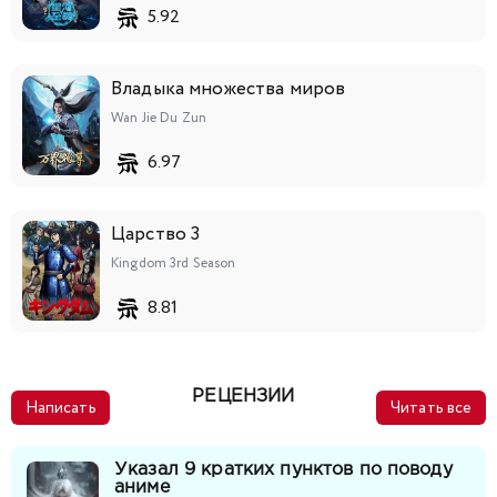
134
135
136
137
138
139
140
5.92
141
142
143
144
145
146
147
Владыка множества миров
Wan Jie Du Zun
148
149
150
151
152
153
6.97
Царство 3
Kingdom 3rd Season
8.81
РЕЦЕНЗИИ
Написать
Читать все
Указал 9 кратких пунктов по поводу
аниме