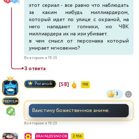
этот сериал - все равно что наблюдать
за каким нибудь миллиардером,
который идет по улице с охраной, на
него нападают гопники, но ЧВК
миллиардера их на изи убивает.
в чем смысл от персонажа который
умирает мгновенно?
Во вторник в 19:35
3 ответа
▼
Poranoik
[SB]
198
3
PREMIUM
Ваистину божественное аниме.
Во вторник в 19:25
BRAINLESSNOOB
2 956