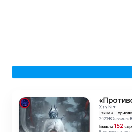
«Против
Xian Ni
▼
экшен
прикл
2023
Онгоинги
152
Вышла
сер