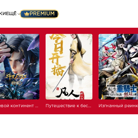
PREMIUM
КИ
ЕЩЁ
Боевой континент 2: Непревзойдённый клан Тан
Путешествие к бессмертию