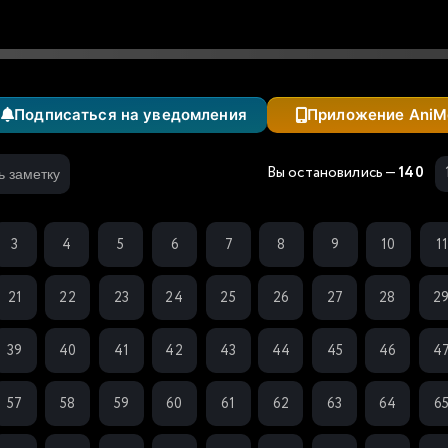
Подписаться на уведомления
Приложение AniM
Вы остановились —
140
ь заметку
3
4
5
6
7
8
9
10
1
21
22
23
24
25
26
27
28
2
39
40
41
42
43
44
45
46
4
57
58
59
60
61
62
63
64
6