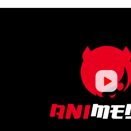
одившегося колдуна S-ранга