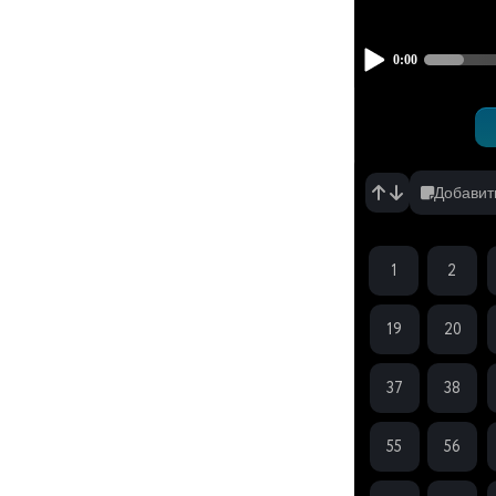
серия
Вчера, 20:20
Добавит
1
2
19
20
37
38
55
56