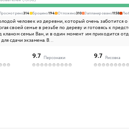
ьзователей (19190)
Просмотрено
314
Брошено
194
Отложено
310
Запланировано
1158
Лю
молодой человек из деревни, который очень заботится о
гая своей семье в резьбе по дереву и готовясь к предст
д кланом семьи Ван, и в один момент им приходится отд
ля сдачи экзамена. В...
9.7
9.7
Персонажи
Рисовка