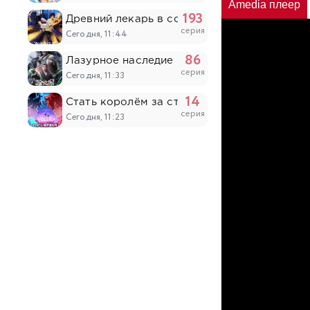
Amedia плеер
193
Древний лекарь в современном городе
серия
Сегодня, 11:44
86
Лазурное наследие
серия
Сегодня, 11:33
14
Стать королём за сто дней
серия
Сегодня, 11:23
21
Лулу, ангел цветов
серия
Сегодня, 10:20
629
Верховный Бог
серия
Сегодня, 10:19
52
Цзычуань 2
серия
Сегодня, 10:04
6
Монстрик Карамелька
серия
Вчера, 20:47
7
Необыкновенный неудачник: Дневник перер