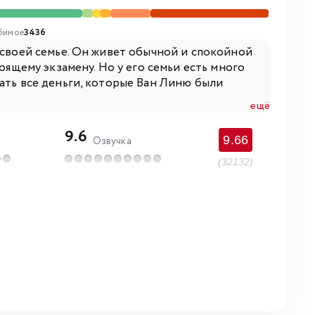
бимое
3436
 своей семье. Он живет обычной и спокойной
оящему экзамену. Но у его семьи есть много
ать все деньги, которые Ван Линю были
ещё
9.6
9.66
Озвучка
(32132)