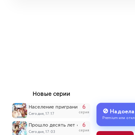
Новые серии
6
Население приграничного владения начинае
🚫 Надоела
серия
Сегодня, 17:17
Premium или откл
6
Прошло десять лет с момента, как я сказал
серия
Сегодня, 17:03