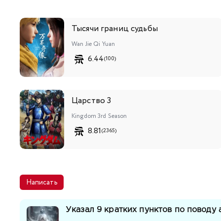
Тысячи границ судьбы
Wan Jie Qi Yuan
6.44
(100)
Царство 3
Kingdom 3rd Season
8.81
(2365)
Написать
Указал 9 кратких пунктов по поводу 