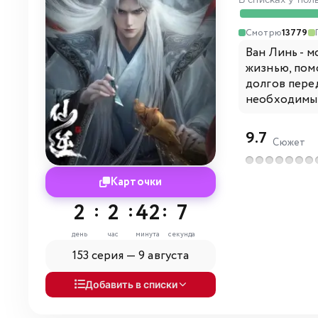
В списках у пол
Смотрю
13779
Ван Линь - 
жизнью, помо
долгов пере
необходимы д
9.7
Сюжет
Карточки
2
:
2
:
42
:
6
день
час
минута
секунда
153 серия —
9 августа
Добавить в списки