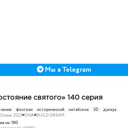
Мы в Telegram
остояние святого»
140 серия
ючения
фэнтези
исторический
китайское
3D
дунхуа
Осень 2023
ONA
BUILD DREAM
ия из 180