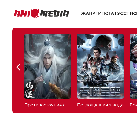
ЖАНР
ТИП
СТАТУС
СПИС
Противостояние святого
Поглощенная звезда