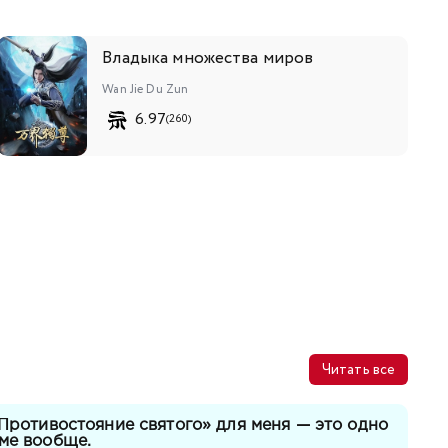
Владыка множества миров
Wan Jie Du Zun
6.97
(260)
Читать все
«Противостояние святого» для меня — это одно
ме вообще.