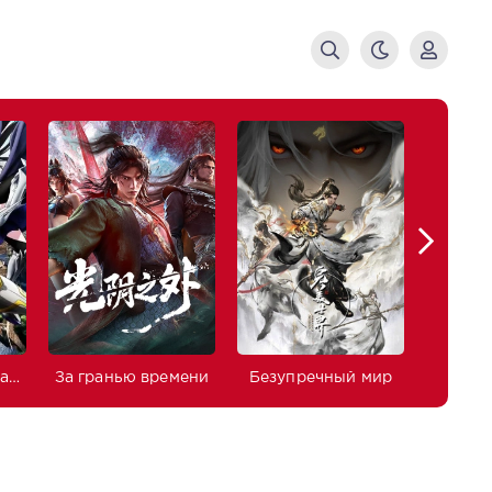
Изгнанный реинкарнированный тяжёлый рыцарь не имеет себе равных в знаниях игры
За гранью времени
Безупречный мир