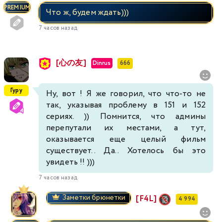
PREMIUM
Что ж, будем ждать)))
7 часов назад
[心の友]
Dinrus
666
Гуру
Ну, вот ! Я же говорил, что что-то не
так, указывая проблему в 151 и 152
сериях. )) Помнится, что админы
перепутали их местами, а тут,
оказывается еще целый фильм
существует.. Да.. Хотелось бы это
увидеть !! )))
7 часов назад
Заметки брюнетки
[F4L]
4 994