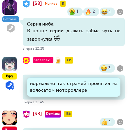
[SB]
Nurikos
11
1
2
1
Постоялец
Серия имба.
В конце серии дышать забыл чуть не
🤣
задохнулся
Вчера в 22:28
Sanechek10
335
3
Гуру
нормально так стражей прокатил на
волосатом мотороллере
Вчера в 21:49
[SB]
Demiana
186
1