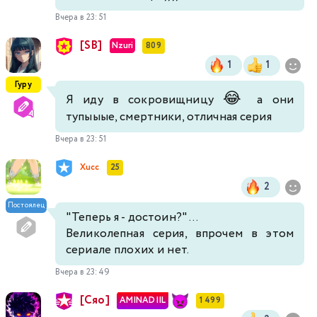
Вчера в 23:51
[SB]
Nzuri
809
1
1
Гуру
😂
Я иду в сокровищницу
а они
тупыыые, смертники, отличная серия
Вчера в 23:51
Xucc
25
2
Постоялец
"Теперь я - достоин?" ...
Великолепная серия, впрочем в этом
сериале плохих и нет.
Вчера в 23:49
[Сяо]
AMINADIIL
1 499