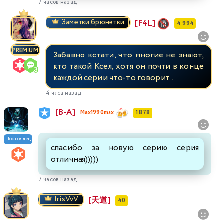
7 часов назад
Заметки брюнетки
[F4L]
4 994
PREMIUM
Забавно кстати, что многие не знают,
кто такой Ксел, хотя он почти в конце
каждой серии что-то говорит..
4 часа назад
[В-А]
Max1990max
1 878
Постоялец
спасибо за новую серию серия
отличная)))))
7 часов назад
IrisVvV
[天道]
40