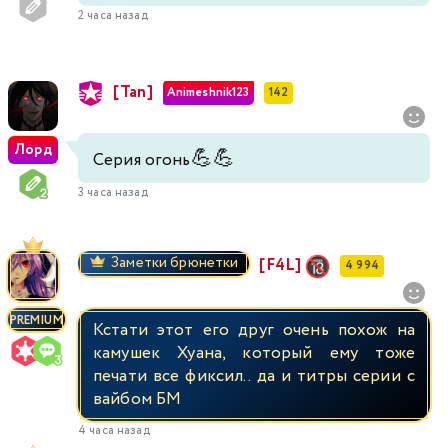
2 часа назад
[Tan]
Animeshnik123
142
Лорд
💪
💪
Серия огонь
3 часа назад
Заметки брюнетки
[F4L]
4 994
PREMIUM
Кстати этот его друг очень похож на
камушек Хуана, который ему тоже
печати все фиксил.. да и титры серии с
вайбом БМ
4 часа назад