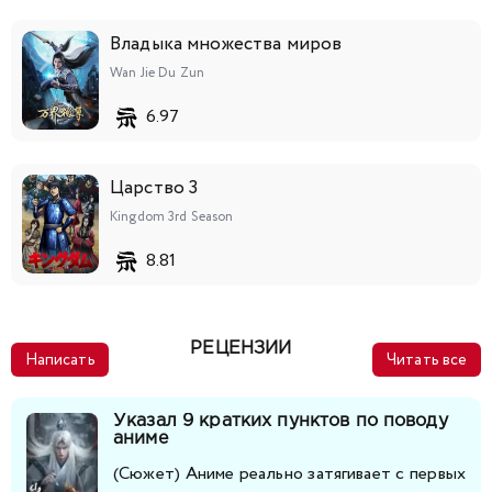
141
142
143
144
145
146
147
Владыка множества миров
Wan Jie Du Zun
148
149
150
151
152
153
154
6.97
Царство 3
Kingdom 3rd Season
8.81
РЕЦЕНЗИИ
Написать
Читать все
Указал 9 кратких пунктов по поводу
аниме
(Сюжет) Аниме реально затягивает с первых