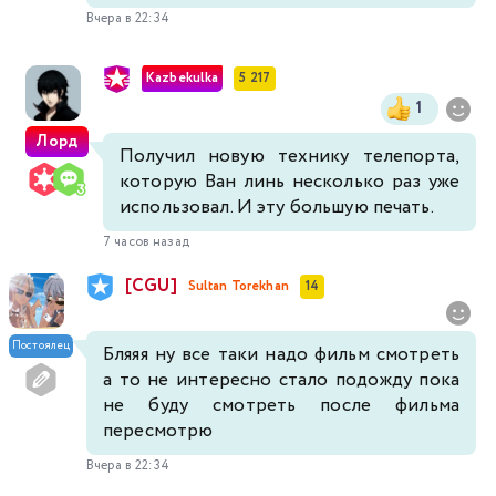
Вчера в 22:34
Kazbekulka
5 217
1
Лорд
Получил новую технику телепорта,
которую Ван линь несколько раз уже
использовал. И эту большую печать.
7 часов назад
[CGU]
Sultan Torekhan
14
Постоялец
Бляяя ну все таки надо фильм смотреть
а то не интересно стало подожду пока
не буду смотреть после фильма
пересмотрю
Вчера в 22:34