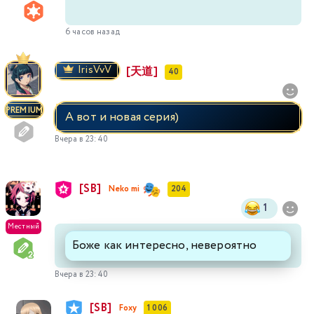
6 часов назад
IrisVvV
[天道]
40
PREMIUM
А вот и новая серия)
Вчера в 23:40
[SB]
Neko mi
204
1
Местный
Боже как интересно, невероятно
Вчера в 23:40
[SB]
Foxy
1 006