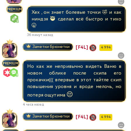
PREMIUM
Хех , он знает болевые точки 🤣 и как
ниндзя 🥷 сделал всё быстро и тихо
🤫
36 минут назад
Заметки брюнетки
[F4L]
4 994
PREMIUM
Но как же непривычно видеть Ваню в
новом облике после скипа его
прокачки((( впервые в этот тайтле скип
повышения уровня и вроде мелочь, но
😔
потеря ощутима
4 часа назад
Заметки брюнетки
[F4L]
4 994