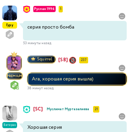
Руслан 1994
1
Гуру
серия просто бомба
53 минуты назад
Squirrel
[SB]
237
PREMIUM
Ага, хорошая серия вышла)
38 минут назад
[SC]
Муслимат Муртазалиева
21
Ветеран
Хорошая серия