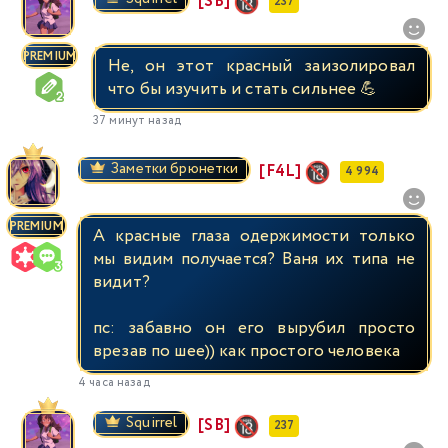
[SB]
237
PREMIUM
Не, он этот красный заизолировал
что бы изучить и стать сильнее 💪
37 минут назад
Заметки брюнетки
[F4L]
4 994
PREMIUM
А красные глаза одержимости только
мы видим получается? Ваня их типа не
видит?
пс: забавно он его вырубил просто
врезав по шее)) как простого человека
4 часа назад
Squirrel
[SB]
237