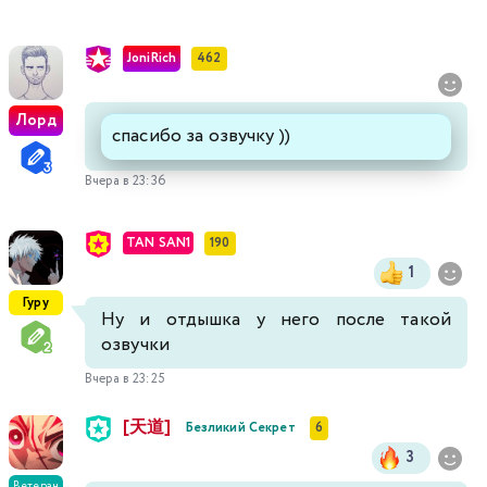
JoniRich
462
Лорд
спасибо за озвучку ))
Вчера в 23:36
TAN SAN1
190
1
Гуру
Ну и отдышка у него после такой
озвучки
Вчера в 23:25
[天道]
Безликий Секрет
6
3
Ветеран