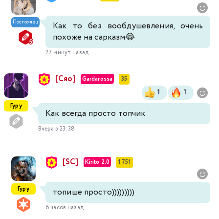
Постоялец
Как то без вообдушевления, очень
похоже на сарказм😂
27 минут назад
[Сяо]
Gardarossa
35
1
1
Гуру
Как всегда просто топчик
Вчера в 23:38
[SC]
Kirito 2.0
1 751
Гуру
топише просто)))))))))
6 часов назад