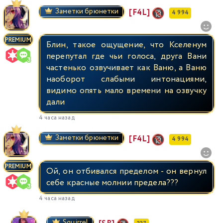
Заметки брюнетки
[F4L]
4 994
PREMIUM
Блин, такое ощущение, что Кселенум
перепутал где чьи голоса, друга Вани
частенько озвучивает как Ваню, а Ваню
наоборот слабыми интонациями,
видимо опять мало времени на озвучку
дали
4 часа назад
Заметки брюнетки
[F4L]
4 994
PREMIUM
Ой, он отбивался пределом - он вернул
себе красные молнии предела???
4 часа назад
Squirrel