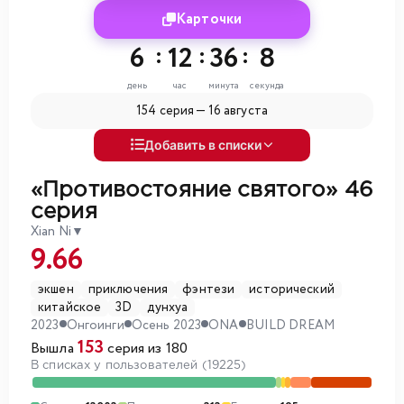
Карточки
6
:
12
:
36
:
7
день
час
минута
секунда
154 серия —
16 августа
Добавить в списки
«Противостояние святого»
46
серия
Xian Ni
▼
9.66
экшен
приключения
фэнтези
исторический
китайское
3D
дунхуа
2023
Онгоинги
Осень 2023
ONA
BUILD DREAM
153
Вышла
серия из 180
В списках у пользователей (19225)