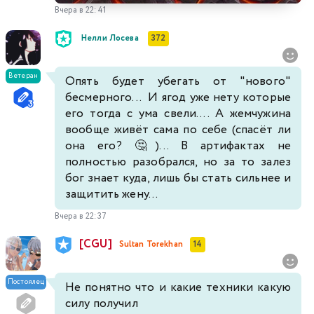
Вчера в 22:41
Нелли Лосева
372
Ветеран
Опять будет убегать от "нового"
бесмерного... И ягод уже нету которые
его тогда с ума свели.... А жемчужина
вообще живёт сама по себе (спасёт ли
она его? 🤔)... В артифактах не
полностью разобрался, но за то залез
бог знает куда, лишь бы стать сильнее и
защитить жену...
Вчера в 22:37
[CGU]
Sultan Torekhan
14
Постоялец
Не понятно что и какие техники какую
силу получил