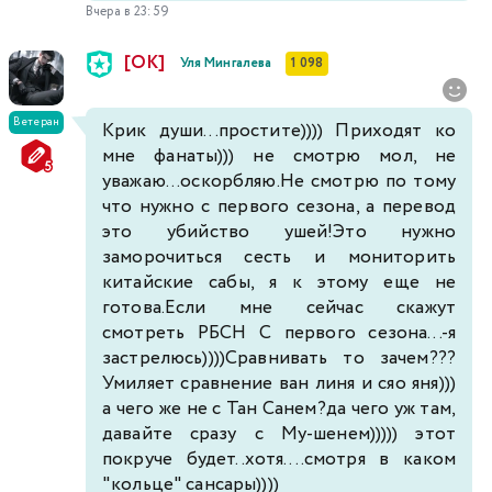
Вчера в 23:59
[ОК]
Уля Мингалева
1 098
Ветеран
Крик души...простите)))) Приходят ко
мне фанаты))) не смотрю мол, не
уважаю...оскорбляю.Не смотрю по тому
что нужно с первого сезона, а перевод
это убийство ушей!Это нужно
заморочиться сесть и мониторить
китайские сабы, я к этому еще не
готова.Если мне сейчас скажут
смотреть РБСН С первого сезона...-я
застрелюсь))))Сравнивать то зачем???
Умиляет сравнение ван линя и сяо яня)))
а чего же не с Тан Санем?да чего уж там,
давайте сразу с Му-шенем))))) этот
покруче будет..хотя....смотря в каком
"кольце" сансары))))