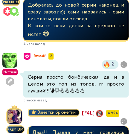
PREMIUM
Добралась до новой серии наконец и
сразу завозик)) сами нарвались - сами
виноваты, пошли отсюда...
В кой-то веки детки за предков не
😅
мстят
4 часа назад
Rzstaff
2
2
Местный
Серия просто бомбическая, да и в
целом это топ из топов, гг просто
лучший!!!💣💥💪💪💪💪💪
5 часов назад
Заметки брюнетки
[F4L]
4 994
PREMIUM
Дааа!! Правда у меня появилось