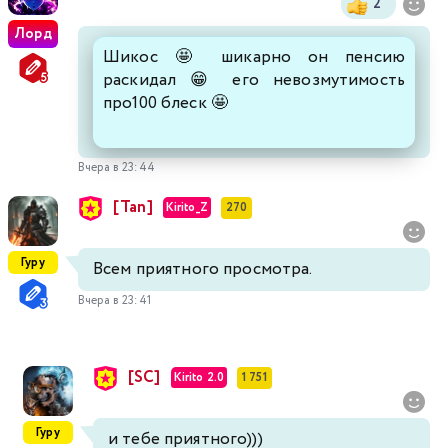
2
Лорд
Шикос 🤩 шикарно он пенсию
раскидал 😁 его невозмутимость
про100 блеск 🤩
Вчера в 23:44
[Tan]
Kirito_Z
270
Гуру
Всем приятного просмотра.
Вчера в 23:41
[SC]
Kirito 2.0
1 751
Гуру
и тебе приятного)))