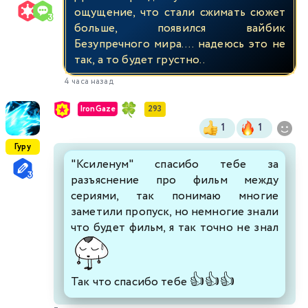
ощущение, что стали сжимать сюжет
больше, появился вайбик
Безупречного мира.... надеюсь это не
так, а то будет грустно..
4 часа назад
IronGaze
293
1
1
Гуру
"Ксиленум" спасибо тебе за
разъяснение про фильм между
сериями, так понимаю многие
заметили пропуск, но немногие знали
что будет фильм, я так точно не знал
👍
👍
👍
Так что спасибо тебе