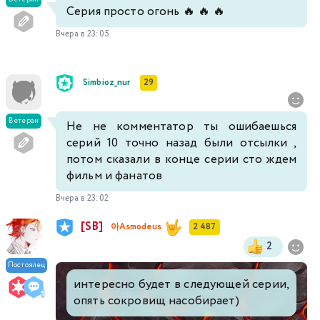
Серия просто огонь 🔥 🔥 🔥
Вчера в 23:05
Simbioz_nur
29
Ветеран
Не не комментатор ты ошибаешься
серий 10 точно назад были отсылки ,
потом сказали в конце серии сто ждем
фильм и фанатов
Вчера в 23:02
[SB]
아Asmodeus
2 487
2
Постоялец
интересно будет в следующей серии,
опять сокровищ насобирает)