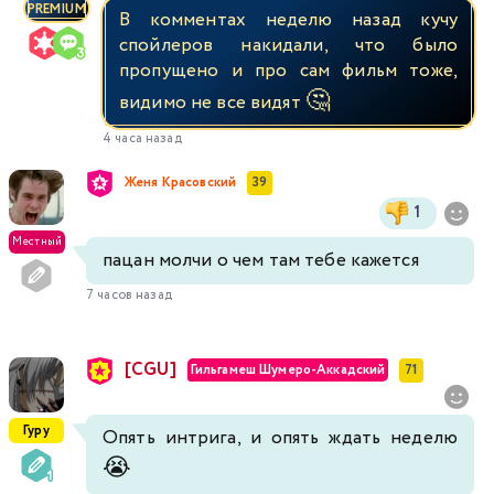
PREMIUM
В комментах неделю назад кучу
спойлеров накидали, что было
пропущено и про сам фильм тоже,
🤔
видимо не все видят
4 часа назад
Женя Красовский
39
1
Местный
пацан молчи о чем там тебе кажется
7 часов назад
[CGU]
Гильгамеш Шумеро-Аккадский
71
Гуру
Опять интрига, и опять ждать неделю
😭