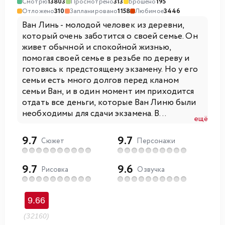
Смотрю
13803
Просмотрено
313
Брошено
195
Отложено
310
Запланировано
1158
Любимое
3446
Ван Линь - молодой человек из деревни,
который очень заботится о своей семье. Он
живет обычной и спокойной жизнью,
помогая своей семье в резьбе по дереву и
готовясь к предстоящему экзамену. Но у его
семьи есть много долгов перед кланом
семьи Ван, и в один момент им приходится
отдать все деньги, которые Ван Линю были
необходимы для сдачи экзамена. В...
ещё
9.7
9.7
Сюжет
Персонажи
9.7
9.6
Рисовка
Озвучка
9.66
(32160)