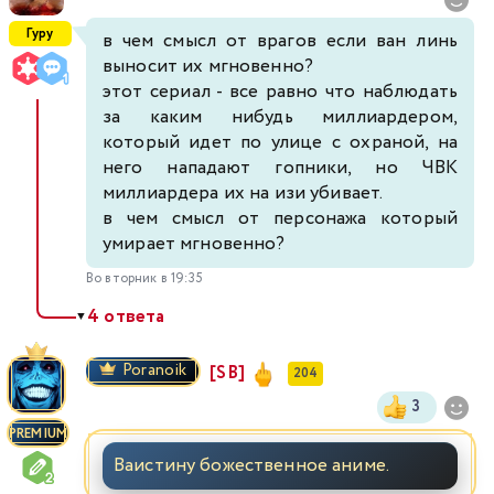
Гуру
в чем смысл от врагов если ван линь
выносит их мгновенно?
этот сериал - все равно что наблюдать
за каким нибудь миллиардером,
который идет по улице с охраной, на
него нападают гопники, но ЧВК
миллиардера их на изи убивает.
в чем смысл от персонажа который
умирает мгновенно?
Во вторник в 19:35
4 ответа
▼
Poranoik
[SB]
204
3
PREMIUM
Ваистину божественное аниме.