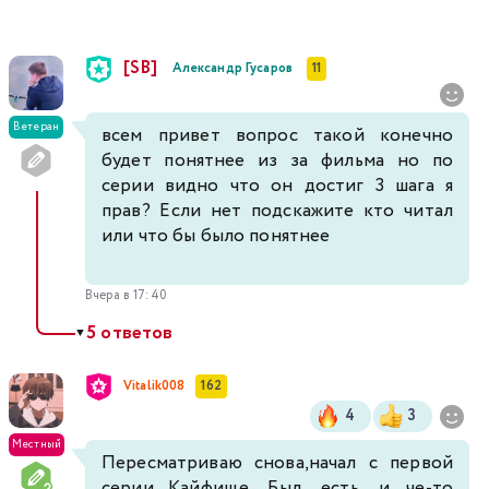
[SB]
Александр Гусаров
11
Ветеран
всем привет вопрос такой конечно
будет понятнее из за фильма но по
серии видно что он достиг 3 шага я
прав? Если нет подскажите кто читал
или что бы было понятнее
Вчера в 17:40
5 ответов
▼
Vitalik008
162
4
3
Местный
Пересматриваю снова,начал с первой
серии...Кайфище. Был, есть, и че-то