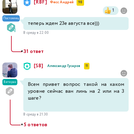
[RBF]
Фесс Андрей
98
1
Постоялец
теперь ждем 23е августа все)))
В среду в 22:00
31 ответ
▼
[SB]
Александр Гусаров
11
Ветеран
Всем привет вопрос такой на каком
уровне сейчас ван линь на 2 или на 3
шаге?
В среду в 21:30
5 ответов
▼