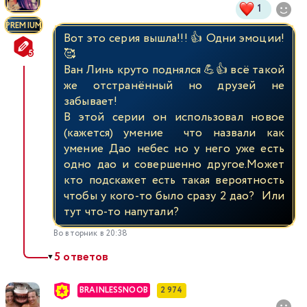
1
PREMIUM
Вот это серия вышла!!! 👍 Одни эмоции!
🥰
Ван Линь круто поднялся 💪👍 всё такой
же отстранённый но друзей не
забывает!
В этой серии он использовал новое
(кажется) умение что назвали как
умение Дао небес но у него уже есть
одно дао и совершенно другое.Может
кто подскажет есть такая вероятность
чтобы у кого-то было сразу 2 дао? Или
тут что-то напутали?
Во вторник в 20:38
5 ответов
▼
BRAINLESSNOOB
2 974