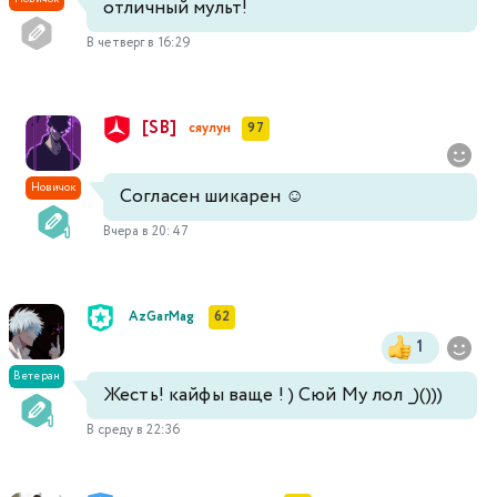
отличный мульт!
В четверг в 16:29
[SB]
сяулун
97
Новичок
Согласен шикарен ☺️
Вчера в 20:47
AzGarMag
62
1
Ветеран
Жесть! кайфы ваще ! ) Сюй Му лол _)()))
В среду в 22:36