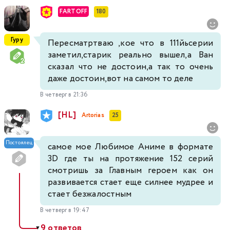
FARTOFF
180
Гуру
Пересматртваю ,кое что в 111йьсерии
заметил,старик реально вышел,а Ван
сказал что не достоин,а так то очень
даже достоин,вот на самом то деле
В четверг в 21:36
[HL]
Artorias
25
Постоялец
самое мое Любимое Аниме в формате
3D где ты на протяжение 152 серий
смотришь за Главным героем как он
развивается стает еще силнее мудрее и
стает безжалостным
В четверг в 19:47
9 ответов
▼