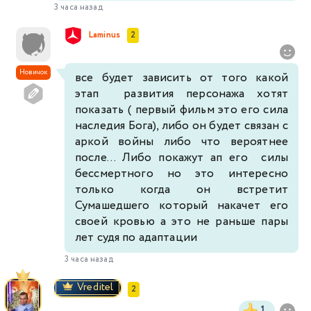
3 часа назад
Laminus
2
Новичок
все будет зависить от того какой
этап развития персонажа хотят
показать ( первый фильм это его сила
наследия Бога), либо он будет связан с
аркой войны либо что вероятнее
после... Либо покажут ап его силы
бессмертного но это интересно
только когда он встретит
Сумашедшего который накачет его
своей кровью а это не раньше пары
лет судя по адаптации
3 часа назад
Vreditel
2
1