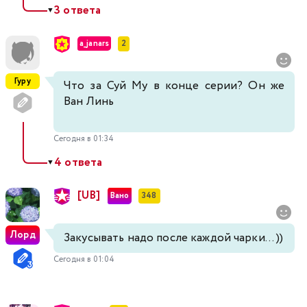
3 ответа
▼
a_janars
2
Гуру
Что за Суй Му в конце серии? Он же
Ван Линь
Сегодня в 01:34
4 ответа
▼
[UB]
Вано
348
Лорд
Закусывать надо после каждой чарки... ))
Сегодня в 01:04