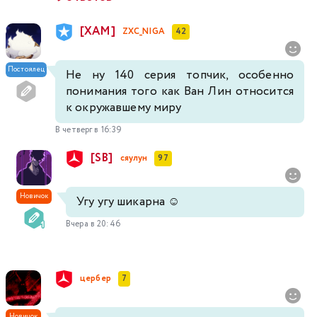
[XAM]
ZXC_NIGA
42
Постоялец
Не ну 140 серия топчик, особенно
понимания того как Ван Лин относится
к окружавшему миру
В четверг в 16:39
[SB]
сяулун
97
Новичок
Угу угу шикарна ☺️
Вчера в 20:46
цербер
7
Новичок