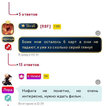
5 ответов
▼
Skvall
[RBF]
1 381
PREMIUM
Боже мне осталось 6 карт а они не
падают, я уже хз сколько серий глянул
В среду в 00:41
15 ответов
▼
K-Voland
54
Лорд
Нифига не понятно, но очень
интересно, нужно ждать фильм...
Во вторник в 22:39