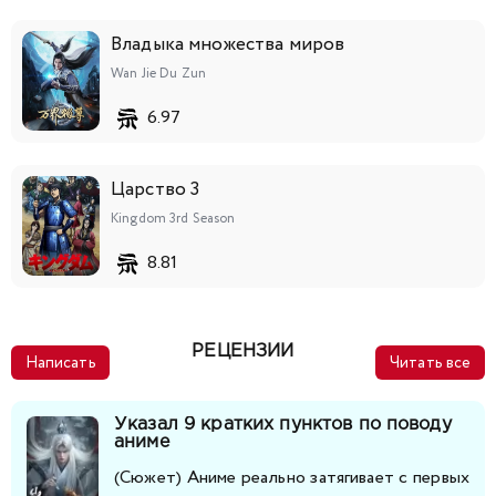
141
142
143
144
145
146
147
Владыка множества миров
Wan Jie Du Zun
148
149
150
151
152
153
6.97
Царство 3
Kingdom 3rd Season
8.81
РЕЦЕНЗИИ
Написать
Читать все
Указал 9 кратких пунктов по поводу
аниме
(Сюжет) Аниме реально затягивает с первых