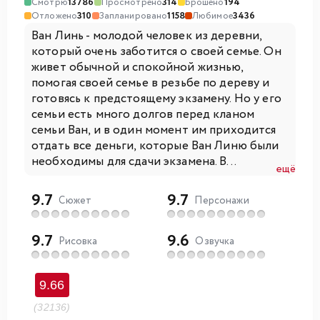
Смотрю
13786
Просмотрено
314
Брошено
194
Отложено
310
Запланировано
1158
Любимое
3436
Ван Линь - молодой человек из деревни,
который очень заботится о своей семье. Он
живет обычной и спокойной жизнью,
помогая своей семье в резьбе по дереву и
готовясь к предстоящему экзамену. Но у его
семьи есть много долгов перед кланом
семьи Ван, и в один момент им приходится
отдать все деньги, которые Ван Линю были
необходимы для сдачи экзамена. В...
ещё
9.7
9.7
Сюжет
Персонажи
9.7
9.6
Рисовка
Озвучка
9.66
(32136)