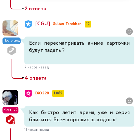
2 ответа
▼
[CGU]
Sultan Torekhan
12
Постоялец
Если пересматривать аниме карточки
будут падать ?
7 часов назад
4 ответа
▼
DiO228
1 065
Местный
Как быстро летит время, уже и серия
близится. Всем хороших выходных!
11 часов назад