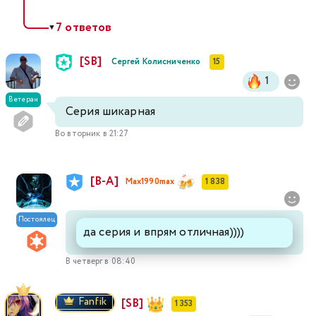
7 ответов
▼
[SB]
Сергей Колисниченко
15
1
Ветеран
Серия шикарная
Во вторник в 21:27
[В-А]
Max1990max
1 838
Постоялец
да серия и впрям отличная))))
В четверг в 08:40
Fanfik
[SB]
1 353