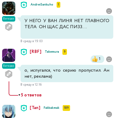
AndreiSankuho
1
Ветеран
У НЕГО У ВАН ЛИНЯ НЕТ ГЛАВНОГО
ТЕЛА ОН ЩАС ДАС ПИЗЗ....
В среду в 19:03
[RBF]
Takemura
9
1
Ветеран
о, испугался, что серию пропустил. Ан
нет, реклама)
В среду в 12:16
5 ответов
▼
[Tan]
Fakbakmak
189