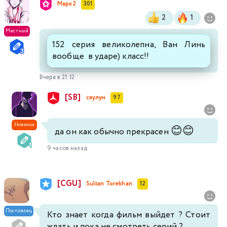
Марк2
301
2
1
Местный
152 серия великолепна, Ван Линь
вообще в ударе) класс!!
Вчера в 21:12
[SB]
сяулун
97
Новичок
😊
😊
да он как обычно прекрасен
9 часов назад
[CGU]
Sultan Torekhan
12
Постоялец
Кто знает когда фильм выйдет ? Стоит
ждать и пока не смотреть серий ?