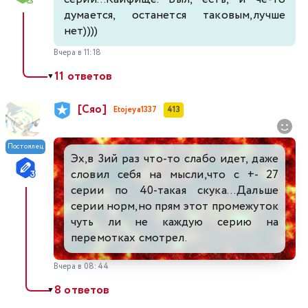
думается, останется таковым,лучше
нет))))
Вчера в 11:18
11 ответов
▼
[Сяо]
Etojeya1337
413
Постоялец
Эх,в 3ий раз что-то слабо идет, даже
словил себя на мысли,что с +- 27
серии по 40-такая скука...Дальше
серии норм,но прям этот промежуток
чуть ли не каждую серию на
перемотках смотрел.
Вчера в 08:44
8 ответов
▼