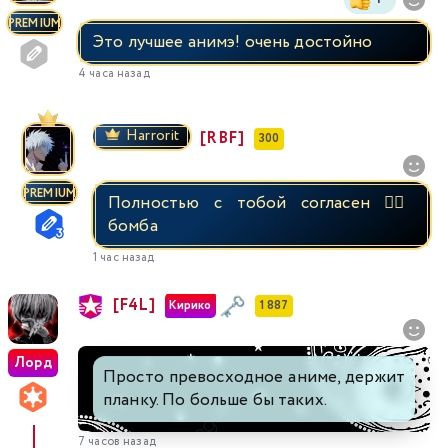
PREMIUM
Это лучшее анимэ! очень достойно
4 часа назад
Harrorit
[RBF]
300
PREMIUM
Полностью с тобой согласен 👍🏼
бомба
1 час назад
[F4L]
Кирико
1 887
Лорд
Просто превосходное аниме, держит
планку. По больше бы таких.
7 часов назад