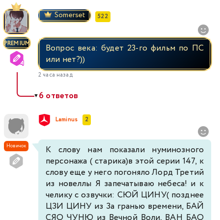
Somerset
522
PREMIUM
Вопрос века: будет 23-го фильм по ПС
или нет?))
2 часа назад
6 ответов
▼
Laminus
2
Новичок
К слову нам показали нуминозного
персонажа ( старика)в этой серии 147, к
слову еще у него погоняло Лорд Третий
из новеллы Я запечатываю небеса! и к
челику с озвучки: СЮЙ ЦИНУ( позднее
ЦЗИ ЦИНУ из За гранью времени, БАЙ
СЯО ЧУНЮ из Вечной Воли, ВАН БАО