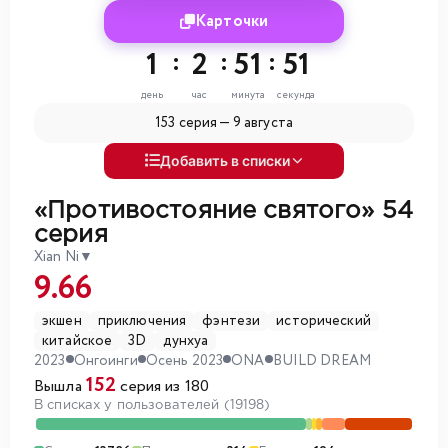
Карточки
1
:
2
:
51
:
50
день
час
минута
секунда
153 серия —
9 августа
Добавить в списки
«Противостояние святого»
54
серия
Xian Ni
▼
9.66
экшен
приключения
фэнтези
исторический
китайское
3D
дунхуа
2023
Онгоинги
Осень 2023
ONA
BUILD DREAM
152
Вышла
серия из 180
В списках у пользователей (19198)