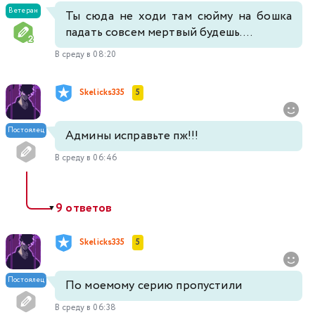
Ветеран
Ты сюда не ходи там сюйму на бошка
падать совсем мертвый будешь....
В среду в 08:20
Skelicks335
5
Постоялец
Админы исправьте пж!!!
В среду в 06:46
9 ответов
▼
Skelicks335
5
Постоялец
По моемому серию пропустили
В среду в 06:38