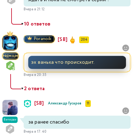
Вчера в 21:12
10 ответов
▼
Poranoik
[SB]
204
PREMIUM
эх ванька что происходит.
Вчера в 20:35
2 ответа
▼
[SB]
Александр Гусаров
11
Ветеран
за ранее спасибо
Вчера в 17:40