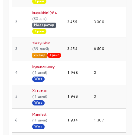
2 ранг
krayukhin1984
(83 дня)
2
3 455
3 000
50
Модератор
2 ранг
zkrayukhin
3
(89 дней)
3 454
6 500
50
Лидер
3 ранг
Кукаилимоку
4
(11 дней)
1 948
0
20
Wars
Хатиман
5
(11 дней)
1 948
0
20
Wars
Manifest
6
(11 дней)
1 934
1 307
20
Wars