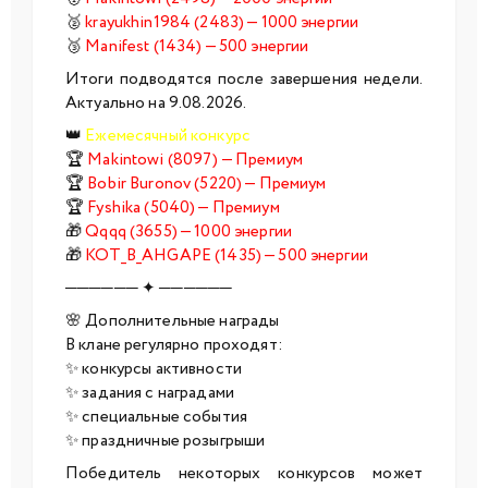
🥈
krayukhin1984 (2483) — 1000 энергии
🥉
Manifest (1434) — 500 энергии
Итоги подводятся после завершения недели.
Актуально на 9.08.2026.
👑
Ежемесячный конкурс
🏆
Makintowi (8097) — Премиум
🏆
Bobir Buronov (5220) — Премиум
🏆
Fyshika (5040) — Премиум
🎁
Qqqq (3655) — 1000 энергии
🎁
KOT_B_AHGAPE (1435) — 500 энергии
────── ✦ ──────
🌸 Дополнительные награды
В клане регулярно проходят:
✨ конкурсы активности
✨ задания с наградами
✨ специальные события
✨ праздничные розыгрыши
Победитель некоторых конкурсов может