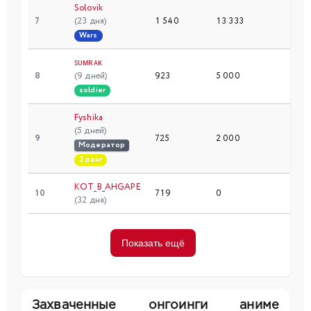
Solovik
7
(23 дня)
1 540
13 333
16
Wars
ꜱᴜᴍʀᴀᴋ
8
(9 дней)
923
5 000
10
soldier
Fyshika
(5 дней)
9
725
2 000
14
Модератор
2 ранг
KOT_B_AHGAPE
10
719
0
37
(32 дня)
Показать ещё
Захваченные онгоинги аниме