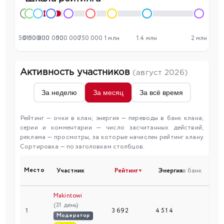
50 000
0
150 000
300 000
500 000
750 000
1 млн
1.4 млн
2 млн
Активность участников
(август 2026)
За неделю
За месяц
За всё время
Рейтинг — очки в клан; энергия — переводы в банк клана;
серии и комментарии — число засчитанных действий;
реклама — просмотры, за которые начислен рейтинг клану.
Сортировка — по заголовкам столбцов.
Место
Участник
Рейтинг
Энергия
в банк
С
▼
Makintowi
(31 день)
1
3 692
4 514
50
Модератор