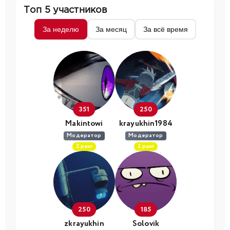
Топ 5 участников
За неделю
За месяц
За всё время
351
250
Makintowi
krayukhin1984
Модератор
Модератор
2 ранг
2 ранг
250
185
zkrayukhin
Solovik