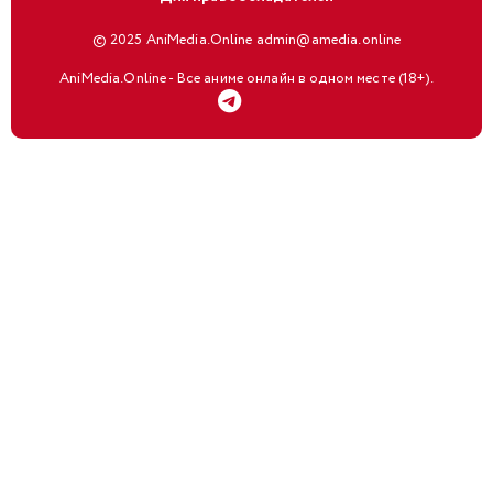
© 2025 AniMedia.Online admin@amedia.online
AniMedia.Online - Все аниме онлайн в одном месте (18+).