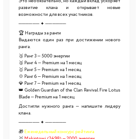
Это необязательно, но каждый вклад ускоряет
развитие клана и открывает новые
возможности для всех участников.
────── ✦ ──────
🏆 Награды за ранги
Выдаются один раз при достижении нового
ранга.
🥉 Ранг 3 — 5000 энергии
🥈 Ранг 4 — Premium на 1 месяц
🥇 Ранг 5 — Premium на 1 месяц
💠 Ранг 6 — Premium на 1 месяц
💎 Ранг 7 — Premium на 1 месяц
👑 Golden Guardian of the Clan Revival Fire Lotus
Blade — Premium на 1 месяц
Достигли нужного ранга — напишите лидеру
клана.
────── ✦ ──────
🎁
Еженедельный конкурс рейтинга
🥇
Makintowi (2498) — 2000 энергии