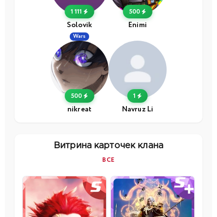
1 111
500
Solovik
Enimi
Wars
500
1
nikreat
Navruz Li
Витрина карточек клана
ВСЕ