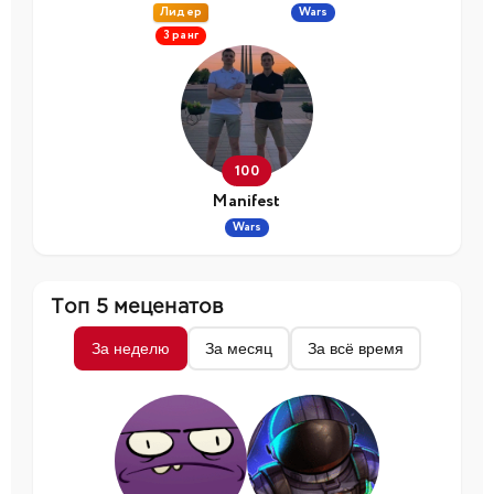
Лидер
Wars
3 ранг
100
Manifest
Wars
Топ 5 меценатов
За неделю
За месяц
За всё время