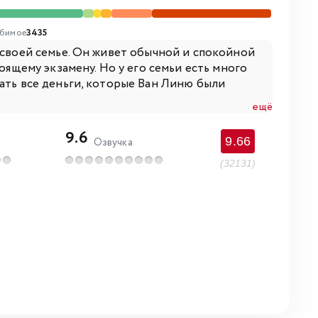
бимое
3435
 своей семье. Он живет обычной и спокойной
оящему экзамену. Но у его семьи есть много
ать все деньги, которые Ван Линю были
ещё
9.6
9.66
Озвучка
(32131)