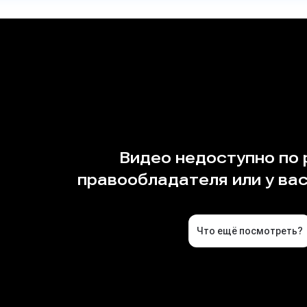
кусств
ом 2