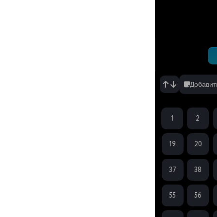
серия
Вчера, 20:13
Добавит
1
2
19
20
37
38
55
56