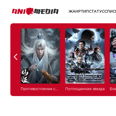
ЖАНР
ТИП
СТАТУС
СПИС
Противостояние святого
Поглощенная звезда