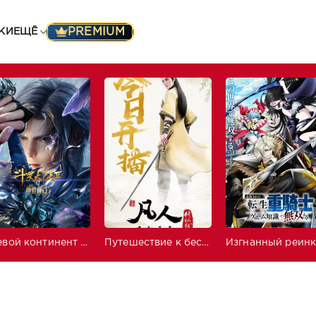
PREMIUM
КИ
ЕЩЁ
Боевой континент 2: Непревзойдённый клан Тан
Путешествие к бессмертию