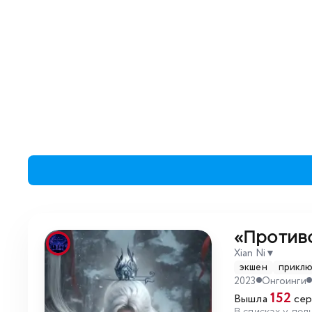
«Против
Xian Ni
▼
экшен
прикл
2023
Онгоинги
152
Вышла
сер