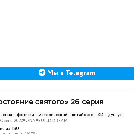
Мы в Telegram
остояние святого»
26 серия
ючения
фэнтези
исторический
китайское
3D
дунхуа
Осень 2023
ONA
BUILD DREAM
ия из 180