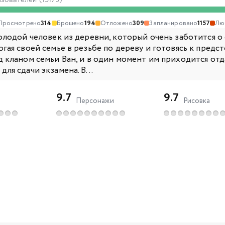
ьзователей (19179)
Просмотрено
314
Брошено
194
Отложено
309
Запланировано
1157
Лю
молодой человек из деревни, который очень заботится о
гая своей семье в резьбе по дереву и готовясь к предст
д кланом семьи Ван, и в один момент им приходится отд
ля сдачи экзамена. В...
9.7
9.7
Персонажи
Рисовка