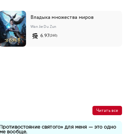
Владыка множества миров
Wan Jie Du Zun
6.97
(260)
Читать все
«Противостояние святого» для меня — это одно
ме вообще.