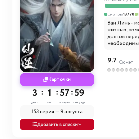
В списках у пол
Смотрю
13770
Ван Линь - 
жизнью, помо
долгов пере
необходимы д
9.7
Сюжет
Карточки
3
:
1
:
57
:
58
день
час
минута
секунда
153 серия —
9 августа
Добавить в списки