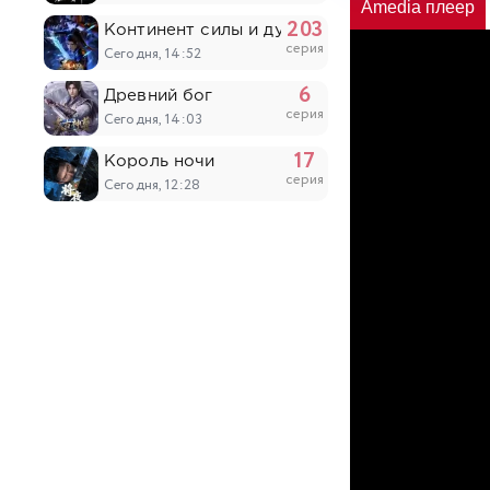
Amedia плеер
203
Континент силы и духа
серия
Сегодня, 14:52
6
Древний бог
серия
Сегодня, 14:03
17
Король ночи
серия
Сегодня, 12:28
5
Восточный университет высших боевых ис
серия
Сегодня, 12:28
153
Мой старший брат слишком стабилен
серия
Сегодня, 11:49
20
Лулу, ангел цветов
серия
Сегодня, 10:05
4
Это король? 6
серия
Сегодня, 10:04
5
Старик из деревни становится Святым меч