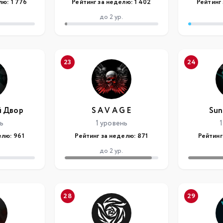
лю: 1 776
Рейтинг за неделю: 1 402
Рейтинг 
до 2 ур.
23
24
 Двор
S A V A G E
Sun
нь
1 уровень
1
елю: 961
Рейтинг за неделю: 871
Рейтинг
до 2 ур.
28
29