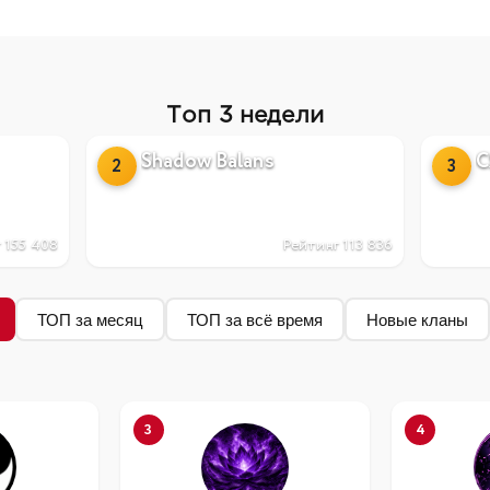
Топ 3 недели
Shadow Balans
С
2
3
 155 408
Рейтинг 113 836
ТОП за месяц
ТОП за всё время
Новые кланы
3
4