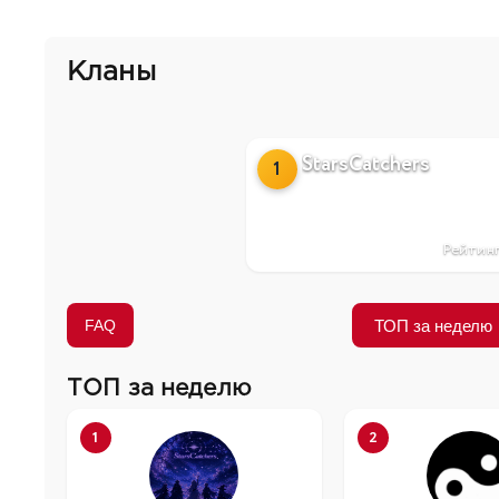
Кланы
StarsCatchers
1
Рейтинг
ТОП за неделю
FAQ
ТОП за неделю
1
2