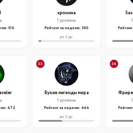
d
хроника
Sas
нь
1 уровень
1
елю: 516
Рейтинг за неделю: 500
Рейтинг
до 2 ур.
33
34
aveler
Бухие легенды мира
Фрире
нь
1 уровень
1
елю: 472
Рейтинг за неделю: 464
Рейтинг
до 2 ур.