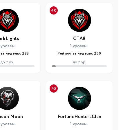
40
rkLights
СТАЯ
 уровень
1 уровень
 за неделю: 283
Рейтинг за неделю: 260
до 2 ур.
до 2 ур.
45
mson Moon
FortuneHuntersClan
 уровень
1 уровень