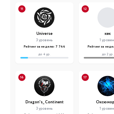
11
12
Universe
кек
3 уровень
1 урове
Рейтинг за неделю: 7 744
Рейтинг за неде
до 4 ур.
до 2 ур.
16
17
Dragon's_ Continent
Оксюмо
3 уровень
1 урове