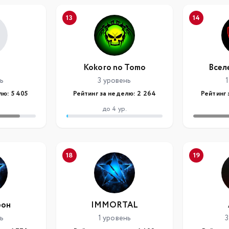
13
14
Kokoro no Tomo
Всел
нь
3 уровень
1
лю: 5 405
Рейтинг за неделю: 2 264
Рейтинг 
до 4 ур.
18
19
рон
IMMORTAL
нь
1 уровень
3