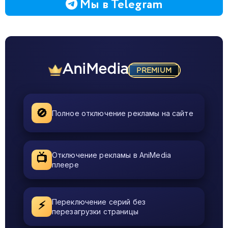
Мы в Telegram
AniMedia
PREMIUM
🚫
Полное отключение рекламы на сайте
Отключение рекламы в AniMedia
📺
плеере
Переключение серий без
⚡
перезагрузки страницы