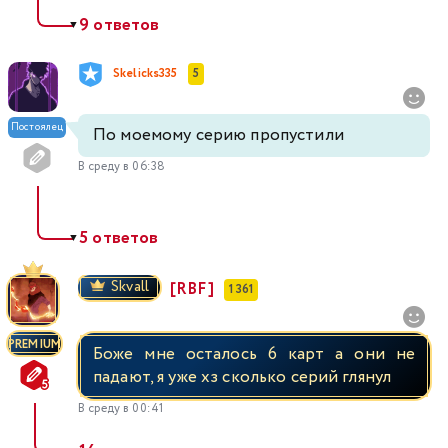
9 ответов
▼
Skelicks335
5
Постоялец
По моемому серию пропустили
В среду в 06:38
5 ответов
▼
Skvall
[RBF]
1 361
PREMIUM
Боже мне осталось 6 карт а они не
падают, я уже хз сколько серий глянул
В среду в 00:41