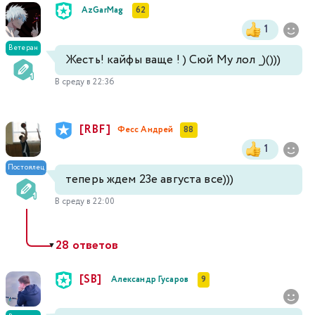
AzGarMag
62
1
Ветеран
Жесть! кайфы ваще ! ) Сюй Му лол _)()))
В среду в 22:36
[RBF]
Фесс Андрей
88
1
Постоялец
теперь ждем 23е августа все)))
В среду в 22:00
28 ответов
▼
[SB]
Александр Гусаров
9