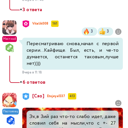
3 ответа
▼
Vitalik008
161
3
3
Местный
Пересматриваю снова,начал с первой
серии...Кайфище. Был, есть, и че-то
думается, останется таковым,лучше
нет))))
Вчера в 11:18
6 ответов
▼
[Сяо]
Etojeya1337
413
Постоялец
Эх,в 3ий раз что-то слабо идет, даже
словил себя на мысли,что с +- 27