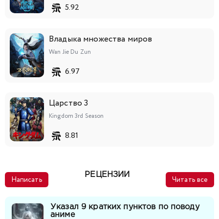
134
135
136
137
138
139
140
5.92
141
142
143
144
145
146
147
Владыка множества миров
Wan Jie Du Zun
148
149
150
151
152
153
6.97
Царство 3
Kingdom 3rd Season
8.81
РЕЦЕНЗИИ
Написать
Читать все
Указал 9 кратких пунктов по поводу
аниме