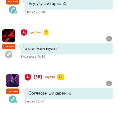
Новичок
Угу угу шикарна ☺️
Вчера в 20:46
цербер
7
Новичок
отличный мульт!
В четверг в 16:29
[SB]
сяулун
97
Новичок
Согласен шикарен ☺️
Вчера в 20:47