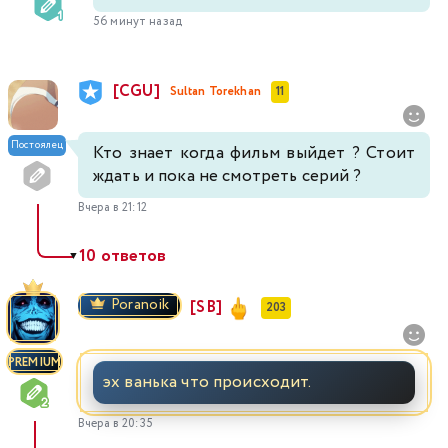
56 минут назад
[CGU]
Sultan Torekhan
11
Постоялец
Кто знает когда фильм выйдет ? Стоит
ждать и пока не смотреть серий ?
Вчера в 21:12
10 ответов
▼
Poranoik
[SB]
203
PREMIUM
эх ванька что происходит.
Вчера в 20:35