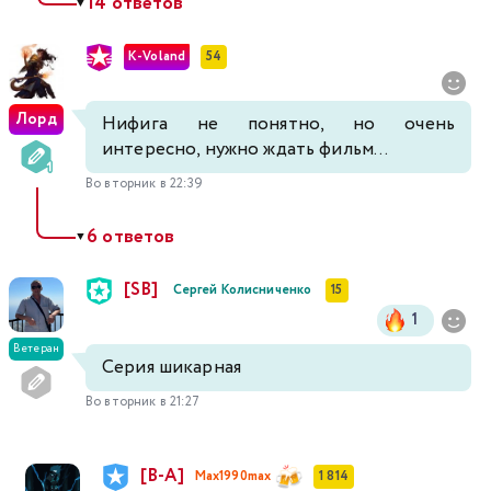
14 ответов
▼
K-Voland
54
Лорд
Нифига не понятно, но очень
интересно, нужно ждать фильм...
Во вторник в 22:39
6 ответов
▼
[SB]
Сергей Колисниченко
15
1
Ветеран
Серия шикарная
Во вторник в 21:27
[В-А]
Max1990max
1 814