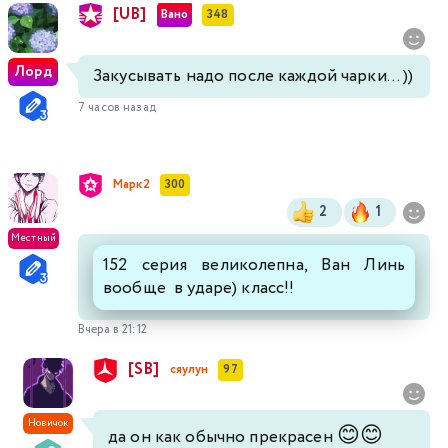
[UB]
Вано
348
Лорд
Закусывать надо после каждой чарки... ))
7 часов назад
Марк2
300
2
1
Местный
152 серия великолепна, Ван Линь
вообще в ударе) класс!!
Вчера в 21:12
[SB]
сяулун
97
Новичок
😊
😊
да он как обычно прекрасен