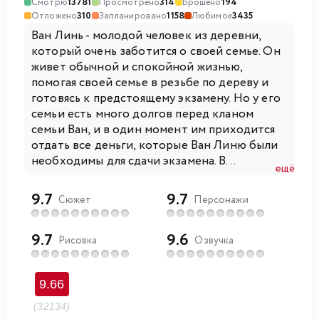
Смотрю
13781
Просмотрено
314
Брошено
194
Отложено
310
Запланировано
1158
Любимое
3435
Ван Линь - молодой человек из деревни,
который очень заботится о своей семье. Он
живет обычной и спокойной жизнью,
помогая своей семье в резьбе по дереву и
готовясь к предстоящему экзамену. Но у его
семьи есть много долгов перед кланом
семьи Ван, и в один момент им приходится
отдать все деньги, которые Ван Линю были
необходимы для сдачи экзамена. В...
ещё
9.7
9.7
Сюжет
Персонажи
9.7
9.6
Рисовка
Озвучка
9.66
(32134)