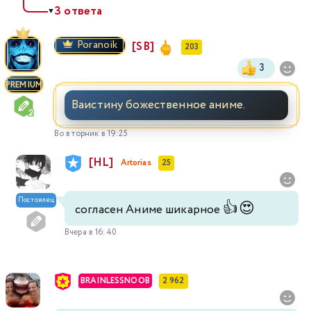
3 ответа
▼
Poranoik
[SB]
203
3
PREMIUM
Ваистину божественное аниме.
Во вторник в 19:25
[HL]
Artorias
25
Постоялец
👍
😍
согласен Аниме шикарное
Вчера в 16:40
BRAINLESSNOOB
2 962