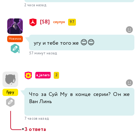
2 часа назад
[SB]
сяулун
97
Новичок
😊
😊
угу и тебе того же
57 минут назад
a_janars
2
Гуру
Что за Суй Му в конце серии? Он же
Ван Линь
7 часов назад
3 ответа
▼