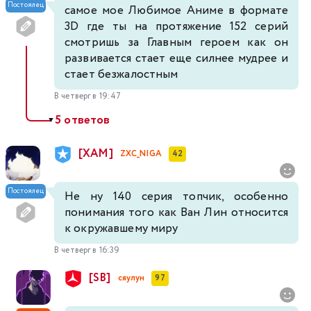
Постоялец
самое мое Любимое Аниме в формате
3D где ты на протяжение 152 серий
смотришь за Главным героем как он
развивается стает еще силнее мудрее и
стает безжалостным
В четверг в 19:47
5 ответов
▼
[XAM]
ZXC_NIGA
42
Постоялец
Не ну 140 серия топчик, особенно
понимания того как Ван Лин относится
к окружавшему миру
В четверг в 16:39
[SB]
сяулун
97