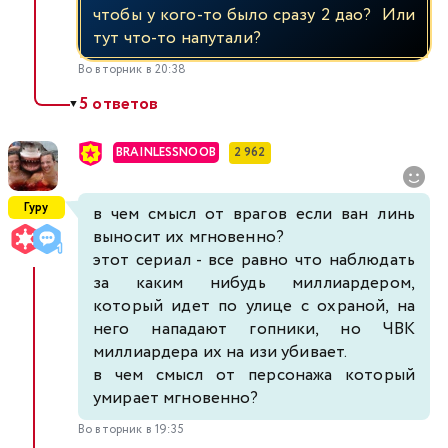
чтобы у кого-то было сразу 2 дао? Или
тут что-то напутали?
Во вторник в 20:38
5 ответов
▼
BRAINLESSNOOB
2 962
Гуру
в чем смысл от врагов если ван линь
выносит их мгновенно?
этот сериал - все равно что наблюдать
за каким нибудь миллиардером,
который идет по улице с охраной, на
него нападают гопники, но ЧВК
миллиардера их на изи убивает.
в чем смысл от персонажа который
умирает мгновенно?
Во вторник в 19:35