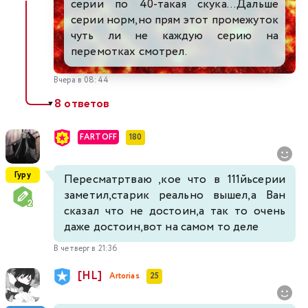
серии по 40-такая скука...Дальше
серии норм,но прям этот промежуток
чуть ли не каждую серию на
перемотках смотрел.
Вчера в 08:44
8 ответов
▼
FARTOFF
180
Гуру
Пересматртваю ,кое что в 111йьсерии
заметил,старик реально вышел,а Ван
сказал что не достоин,а так то очень
даже достоин,вот на самом то деле
В четверг в 21:36
[HL]
Artorias
25