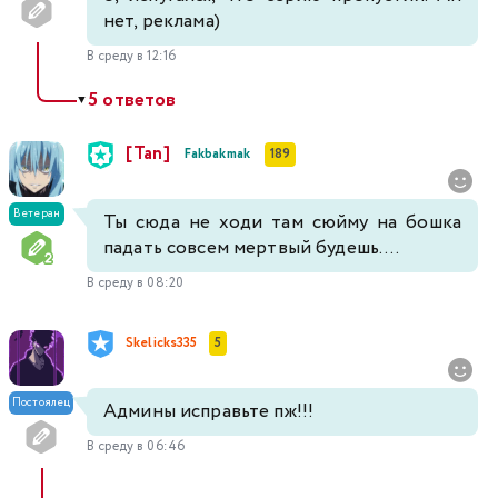
нет, реклама)
В среду в 12:16
5 ответов
▼
[Tan]
Fakbakmak
189
Ветеран
Ты сюда не ходи там сюйму на бошка
падать совсем мертвый будешь....
В среду в 08:20
Skelicks335
5
Постоялец
Админы исправьте пж!!!
В среду в 06:46