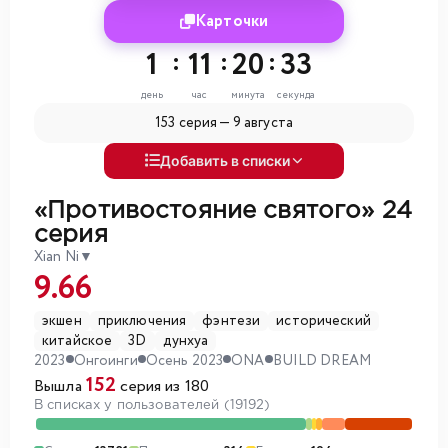
Карточки
1
:
11
:
20
:
31
день
час
минута
секунда
153 серия —
9 августа
Добавить в списки
«Противостояние святого»
24
серия
Xian Ni
▼
9.66
экшен
приключения
фэнтези
исторический
китайское
3D
дунхуа
2023
Онгоинги
Осень 2023
ONA
BUILD DREAM
152
Вышла
серия из 180
В списках у пользователей (19192)