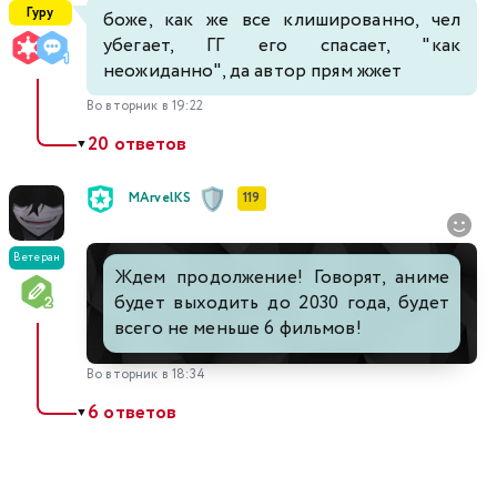
Гуру
боже, как же все клишированно, чел
убегает, ГГ его спасает, "как
неожиданно", да автор прям жжет
Во вторник в 19:22
20 ответов
▼
MArvelKS
119
Ветеран
Ждем продолжение! Говорят, аниме
будет выходить до 2030 года, будет
всего не меньше 6 фильмов!
Во вторник в 18:34
6 ответов
▼