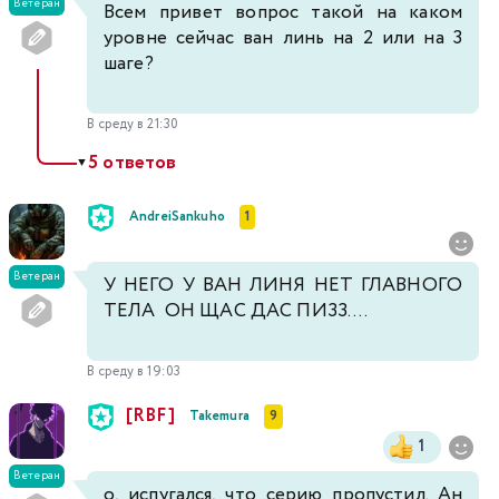
Ветеран
Всем привет вопрос такой на каком
уровне сейчас ван линь на 2 или на 3
шаге?
В среду в 21:30
5 ответов
▼
AndreiSankuho
1
Ветеран
У НЕГО У ВАН ЛИНЯ НЕТ ГЛАВНОГО
ТЕЛА ОН ЩАС ДАС ПИЗЗ....
В среду в 19:03
[RBF]
Takemura
9
1
Ветеран
о, испугался, что серию пропустил. Ан