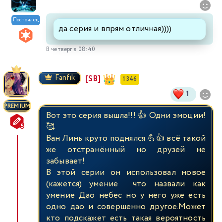
Постоялец
да серия и впрям отличная))))
В четверг в 08:40
Fanfik
[SB]
1 346
1
PREMIUM
Вот это серия вышла!!! 👍 Одни эмоции!
🥰
Ван Линь круто поднялся 💪👍 всё такой
же отстранённый но друзей не
забывает!
В этой серии он использовал новое
(кажется) умение что назвали как
умение Дао небес но у него уже есть
одно дао и совершенно другое.Может
кто подскажет есть такая вероятность