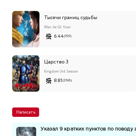
Тысячи границ судьбы
Wan Jie Qi Yuan
6.44
(100)
Царство 3
Kingdom 3rd Season
8.81
(2365)
Написать
Указал 9 кратких пунктов по поводу 