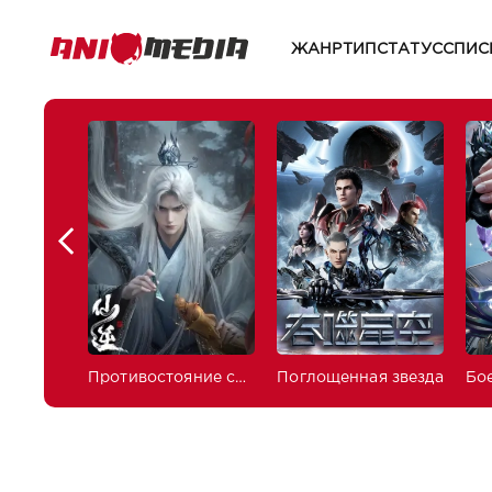
ЖАНР
ТИП
СТАТУС
СПИС
Противостояние святого
Поглощенная звезда