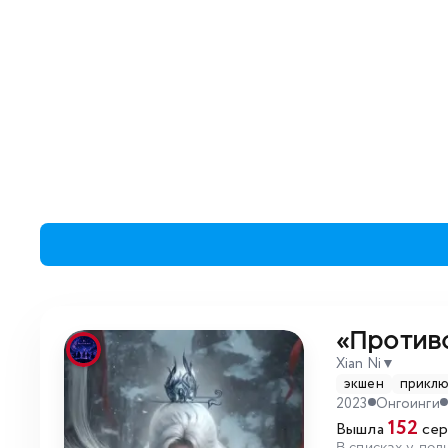
«Против
Xian Ni
▼
экшен
прикл
2023
Онгоинги
152
Вышла
сер