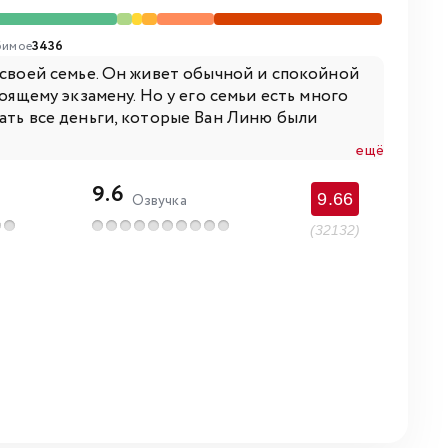
имое
3436
 своей семье. Он живет обычной и спокойной
оящему экзамену. Но у его семьи есть много
ать все деньги, которые Ван Линю были
ещё
9.6
9.66
Озвучка
(32132)