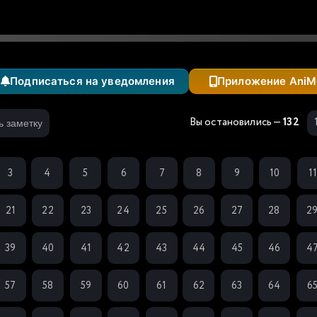
Подписаться на уведомления
Приложение AniM
Вы остановились —
132
ь заметку
3
4
5
6
7
8
9
10
1
21
22
23
24
25
26
27
28
2
39
40
41
42
43
44
45
46
4
57
58
59
60
61
62
63
64
6