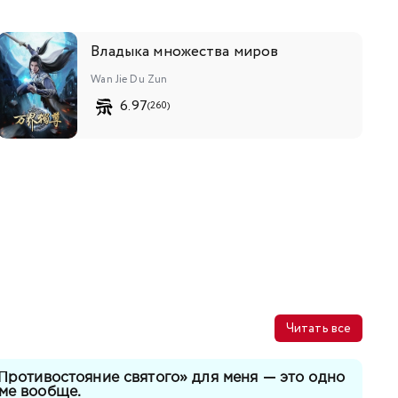
Владыка множества миров
Wan Jie Du Zun
6.97
(260)
Читать все
«Противостояние святого» для меня — это одно
ме вообще.