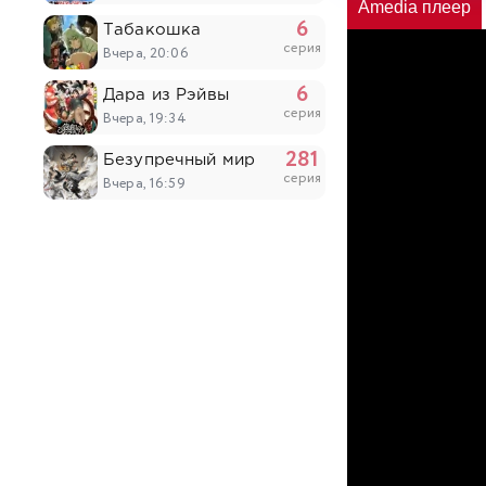
Amedia плеер
6
Табакошка
серия
Вчера, 20:06
6
Дара из Рэйвы
серия
Вчера, 19:34
281
Безупречный мир
серия
Вчера, 16:59
51
Похитители под прикрытием
серия
Вчера, 14:53
203
Континент силы и духа
серия
Вчера, 14:52
6
Древний бог
серия
Вчера, 14:03
17
Король ночи
серия
Вчера, 12:28
5
Восточный университет высших боевых ис