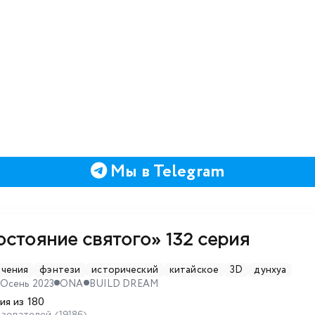
Мы в Telegram
остояние святого»
132 серия
ючения
фэнтези
исторический
китайское
3D
дунхуа
Осень 2023
ONA
BUILD DREAM
ия из 180