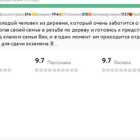
ьзователей (19186)
Просмотрено
314
Брошено
194
Отложено
310
Запланировано
1157
Люб
молодой человек из деревни, который очень заботится о
гая своей семье в резьбе по дереву и готовясь к предст
д кланом семьи Ван, и в один момент им приходится отд
ля сдачи экзамена. В...
9.7
9.7
Персонажи
Рисовка