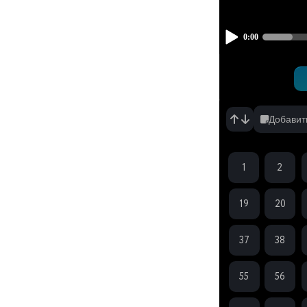
серия
Вчера, 12:28
Добавит
1
2
19
20
37
38
55
56