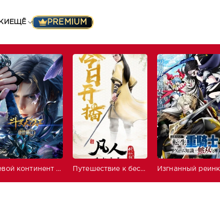
PREMIUM
КИ
ЕЩЁ
Боевой континент 2: Непревзойдённый клан Тан
Путешествие к бессмертию