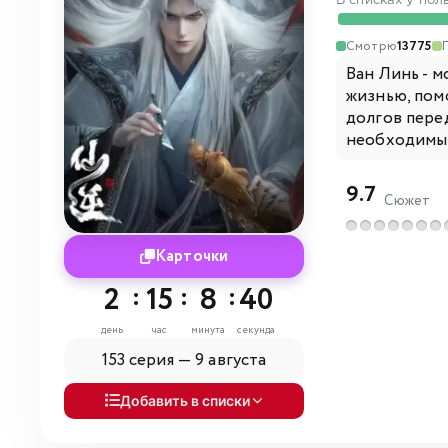
В списках у пол
Смотрю
13775
Ван Линь - 
жизнью, помо
долгов пере
необходимы д
9.7
Сюжет
Карточки
2
:
15
:
8
:
38
день
час
минута
секунда
153 серия —
9 августа
Добавить в списки