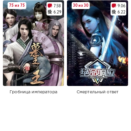
75 из 75
30 из 30
7.58
9.06
6.29
6.22
Гробница императора
Смертельный ответ