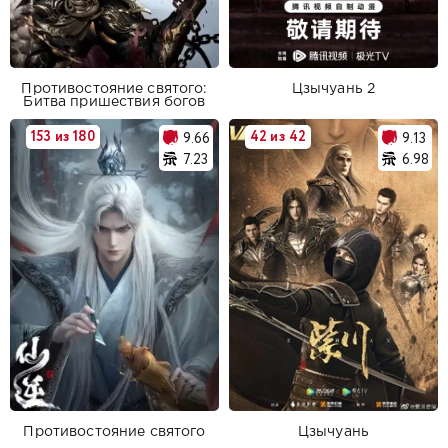
Противостояние святого:
Цзычуань 2
Битва пришествия богов
153 из 180
42 из 42
9.66
9.13
7.23
6.98
Противостояние святого
Цзычуань