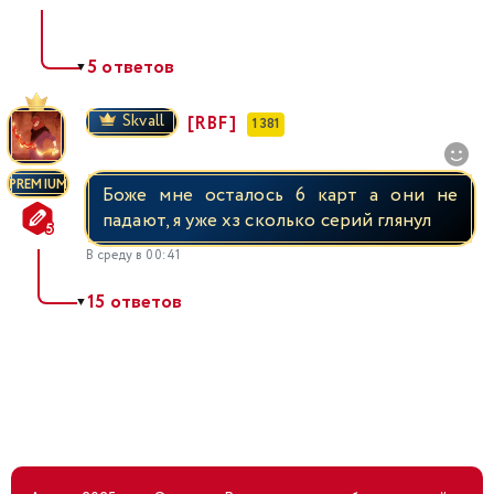
5 ответов
▼
Skvall
[RBF]
1 381
PREMIUM
Боже мне осталось 6 карт а они не
падают, я уже хз сколько серий глянул
В среду в 00:41
15 ответов
▼