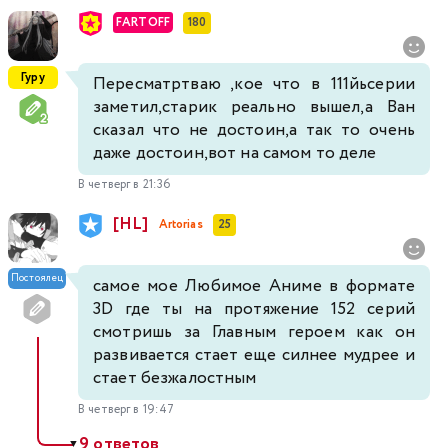
FARTOFF
180
Гуру
Пересматртваю ,кое что в 111йьсерии
заметил,старик реально вышел,а Ван
сказал что не достоин,а так то очень
даже достоин,вот на самом то деле
В четверг в 21:36
[HL]
Artorias
25
Постоялец
самое мое Любимое Аниме в формате
3D где ты на протяжение 152 серий
смотришь за Главным героем как он
развивается стает еще силнее мудрее и
стает безжалостным
В четверг в 19:47
9 ответов
▼