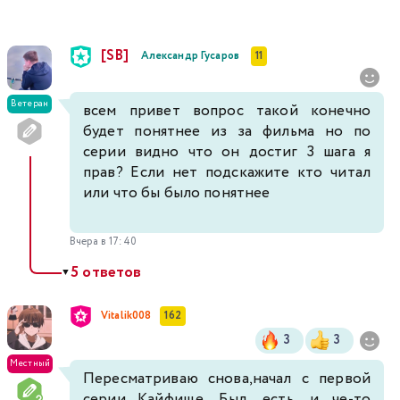
[SB]
Александр Гусаров
11
Ветеран
всем привет вопрос такой конечно
будет понятнее из за фильма но по
серии видно что он достиг 3 шага я
прав? Если нет подскажите кто читал
или что бы было понятнее
Вчера в 17:40
5 ответов
▼
Vitalik008
162
3
3
Местный
Пересматриваю снова,начал с первой
серии...Кайфище. Был, есть, и че-то