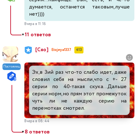
думается, останется таковым,лучше
нет))))
Вчера в 11:18
11 ответов
▼
[Сяо]
Etojeya1337
413
Постоялец
Эх,в 3ий раз что-то слабо идет, даже
словил себя на мысли,что с +- 27
серии по 40-такая скука...Дальше
серии норм,но прям этот промежуток
чуть ли не каждую серию на
перемотках смотрел.
Вчера в 08:44
8 ответов
▼