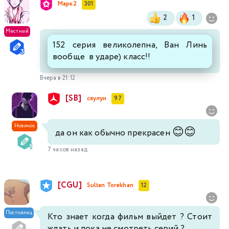
Марк2
301
2
1
Местный
152 серия великолепна, Ван Линь
вообще в ударе) класс!!
Вчера в 21:12
[SB]
сяулун
97
Новичок
😊
😊
да он как обычно прекрасен
7 часов назад
[CGU]
Sultan Torekhan
12
Постоялец
Кто знает когда фильм выйдет ? Стоит
ждать и пока не смотреть серий ?