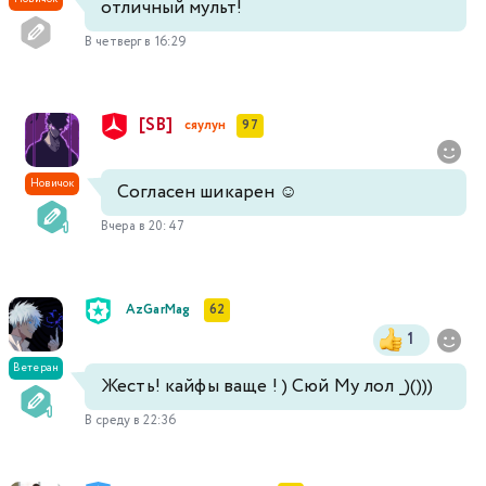
отличный мульт!
В четверг в 16:29
[SB]
сяулун
97
Новичок
Согласен шикарен ☺️
Вчера в 20:47
AzGarMag
62
1
Ветеран
Жесть! кайфы ваще ! ) Сюй Му лол _)()))
В среду в 22:36