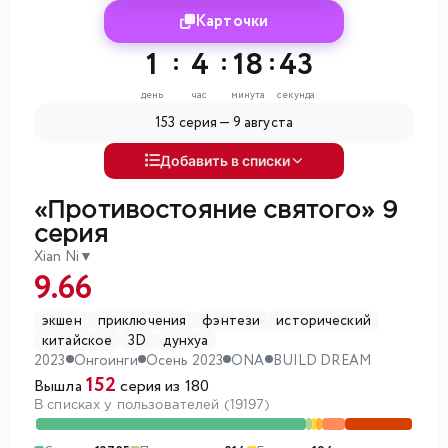
Карточки
1
:
4
:
18
:
42
день
час
минута
секунда
153 серия —
9 августа
Добавить в списки
«Противостояние святого»
9
серия
Xian Ni
▼
9.66
экшен
приключения
фэнтези
исторический
китайское
3D
дунхуа
2023
Онгоинги
Осень 2023
ONA
BUILD DREAM
152
Вышла
серия из 180
В списках у пользователей (19197)