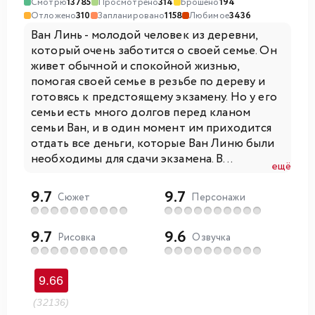
Смотрю
13785
Просмотрено
314
Брошено
194
Отложено
310
Запланировано
1158
Любимое
3436
Ван Линь - молодой человек из деревни,
который очень заботится о своей семье. Он
живет обычной и спокойной жизнью,
помогая своей семье в резьбе по дереву и
готовясь к предстоящему экзамену. Но у его
семьи есть много долгов перед кланом
семьи Ван, и в один момент им приходится
отдать все деньги, которые Ван Линю были
необходимы для сдачи экзамена. В...
ещё
9.7
9.7
Сюжет
Персонажи
9.7
9.6
Рисовка
Озвучка
9.66
(32136)