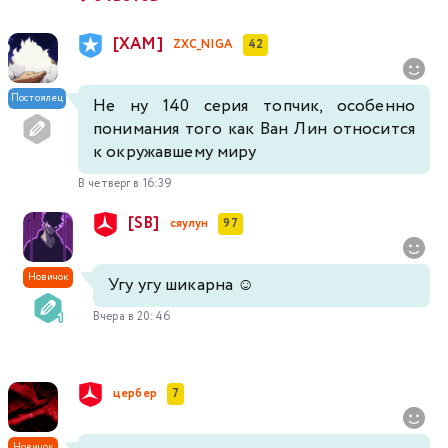
[XAM]
ZXC_NIGA
42
Постоялец
Не ну 140 серия топчик, особенно
понимания того как Ван Лин относится
к окружавшему миру
В четверг в 16:39
[SB]
сяулун
97
Новичок
Угу угу шикарна ☺️
Вчера в 20:46
цербер
7
Новичок