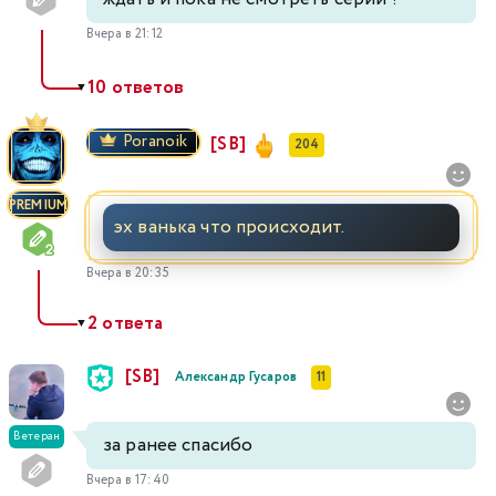
Вчера в 21:12
10 ответов
▼
Poranoik
[SB]
204
PREMIUM
эх ванька что происходит.
Вчера в 20:35
2 ответа
▼
[SB]
Александр Гусаров
11
Ветеран
за ранее спасибо
Вчера в 17:40