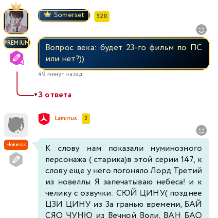
Somerset
520
PREMIUM
Вопрос века: будет 23-го фильм по ПС
или нет?))
49 минут назад
3 ответа
▼
Laminus
2
Новичок
К слову нам показали нуминозного
персонажа ( старика)в этой серии 147, к
слову еще у него погоняло Лорд Третий
из новеллы Я запечатываю небеса! и к
челику с озвучки: СЮЙ ЦИНУ( позднее
ЦЗИ ЦИНУ из За гранью времени, БАЙ
СЯО ЧУНЮ из Вечной Воли, ВАН БАО