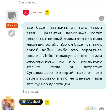
2 часа назад
Laminus
2
Новичок
все будет зависить от того какой
этап развития персонажа хотят
показать ( первый фильм это его сила
наследия Бога), либо он будет связан с
аркой войны либо что вероятнее
после... Либо покажут ап его силы
бессмертного но это интересно
только когда он встретит
Сумашедшего который накачет его
своей кровью а это не раньше пары
лет судя по адаптации
1 час назад
Vreditel
2
1