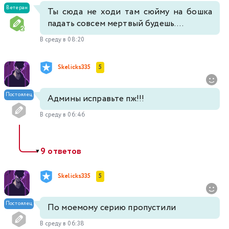
Ветеран
Ты сюда не ходи там сюйму на бошка
падать совсем мертвый будешь....
В среду в 08:20
Skelicks335
5
Постоялец
Админы исправьте пж!!!
В среду в 06:46
9 ответов
▼
Skelicks335
5
Постоялец
По моемому серию пропустили
В среду в 06:38