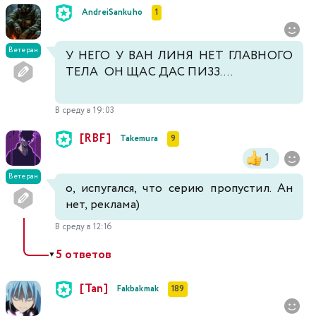
AndreiSankuho
1
Ветеран
У НЕГО У ВАН ЛИНЯ НЕТ ГЛАВНОГО
ТЕЛА ОН ЩАС ДАС ПИЗЗ....
В среду в 19:03
[RBF]
Takemura
9
1
Ветеран
о, испугался, что серию пропустил. Ан
нет, реклама)
В среду в 12:16
5 ответов
▼
[Tan]
Fakbakmak
189