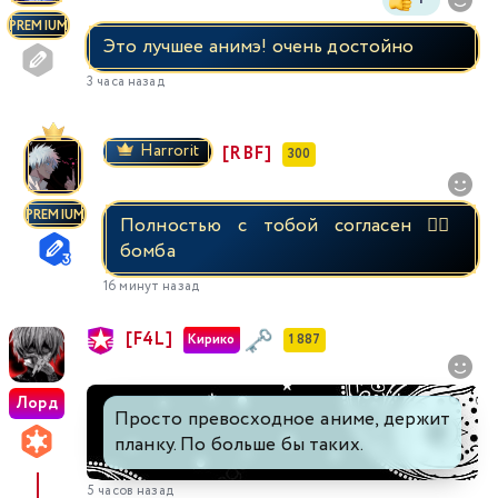
PREMIUM
Это лучшее анимэ! очень достойно
3 часа назад
Harrorit
[RBF]
300
PREMIUM
Полностью с тобой согласен 👍🏼
бомба
16 минут назад
[F4L]
Кирико
1 887
Лорд
Просто превосходное аниме, держит
планку. По больше бы таких.
5 часов назад