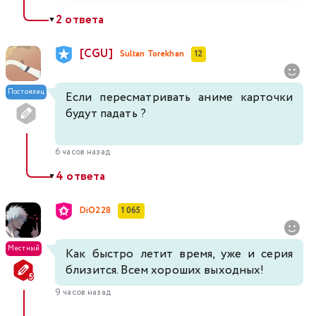
2 ответа
▼
[CGU]
Sultan Torekhan
12
Постоялец
Если пересматривать аниме карточки
будут падать ?
6 часов назад
4 ответа
▼
DiO228
1 065
Местный
Как быстро летит время, уже и серия
близится. Всем хороших выходных!
9 часов назад