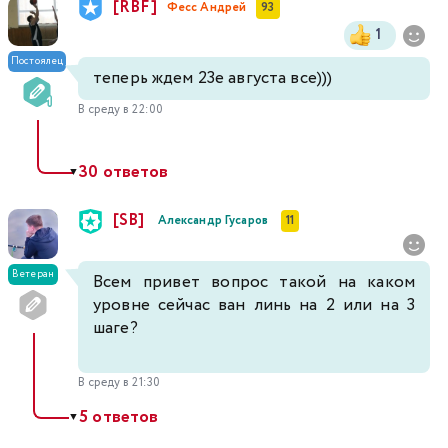
[RBF]
Фесс Андрей
93
1
Постоялец
теперь ждем 23е августа все)))
В среду в 22:00
30 ответов
▼
[SB]
Александр Гусаров
11
Ветеран
Всем привет вопрос такой на каком
уровне сейчас ван линь на 2 или на 3
шаге?
В среду в 21:30
5 ответов
▼