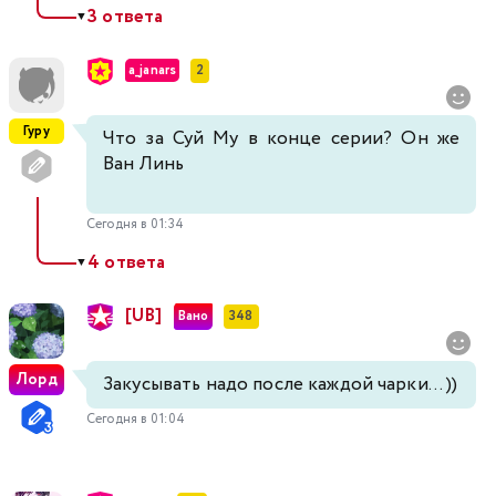
3 ответа
▼
a_janars
2
Гуру
Что за Суй Му в конце серии? Он же
Ван Линь
Сегодня в 01:34
4 ответа
▼
[UB]
Вано
348
Лорд
Закусывать надо после каждой чарки... ))
Сегодня в 01:04