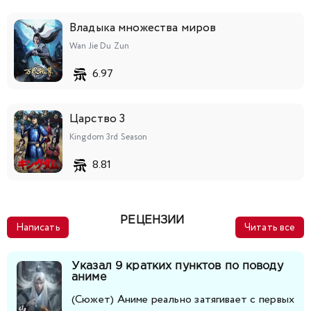
141
142
143
144
145
146
147
Владыка множества миров
Wan Jie Du Zun
148
149
150
151
152
153
6.97
Царство 3
Kingdom 3rd Season
8.81
РЕЦЕНЗИИ
Написать
Читать все
Указал 9 кратких пунктов по поводу
аниме
(Сюжет) Аниме реально затягивает с первых