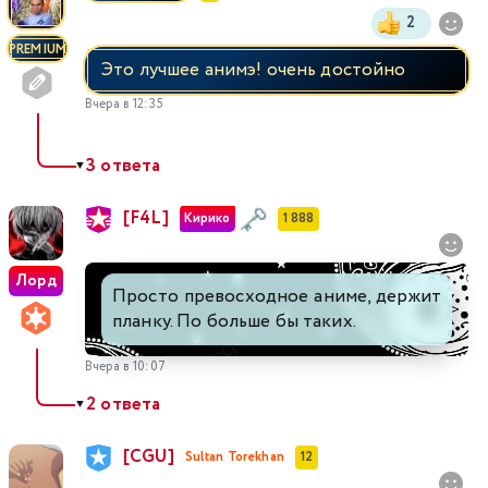
2
PREMIUM
Это лучшее анимэ! очень достойно
Вчера в 12:35
3 ответа
▼
[F4L]
Кирико
1 888
Лорд
Просто превосходное аниме, держит
планку. По больше бы таких.
Вчера в 10:07
2 ответа
▼
[CGU]
Sultan Torekhan
12