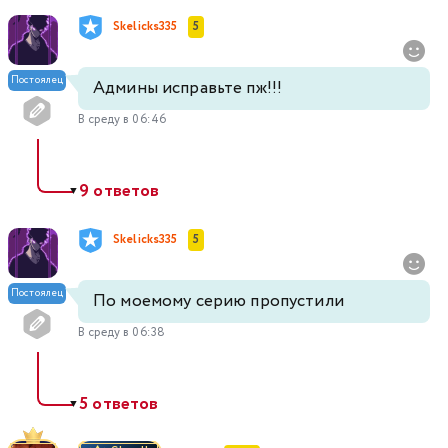
Skelicks335
5
Постоялец
Админы исправьте пж!!!
В среду в 06:46
9 ответов
▼
Skelicks335
5
Постоялец
По моемому серию пропустили
В среду в 06:38
5 ответов
▼