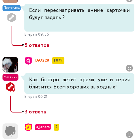
Постоялец
Если пересматривать аниме карточки
будут падать ?
Вчера в 09:56
5 ответов
▼
DiO228
1 079
Местный
Как быстро летит время, уже и серия
близится. Всем хороших выходных!
Вчера в 06:21
3 ответа
▼
a_janars
2