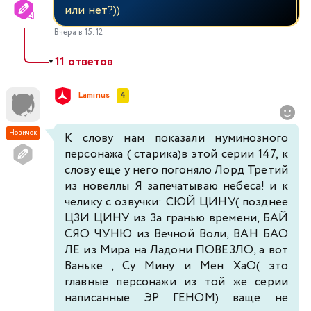
или нет?))
Вчера в 15:12
11 ответов
▼
Laminus
4
Новичок
К слову нам показали нуминозного
персонажа ( старика)в этой серии 147, к
слову еще у него погоняло Лорд Третий
из новеллы Я запечатываю небеса! и к
челику с озвучки: СЮЙ ЦИНУ( позднее
ЦЗИ ЦИНУ из За гранью времени, БАЙ
СЯО ЧУНЮ из Вечной Воли, ВАН БАО
ЛЕ из Мира на Ладони ПОВЕЗЛО, а вот
Ваньке , Су Мину и Мен ХаО( это
главные персонажи из той же серии
написанные ЭР ГЕНОМ) ваще не