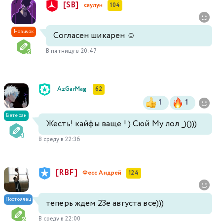
[SB]
сяулун
104
Новичок
Согласен шикарен ☺️
В пятницу в 20:47
AzGarMag
62
1
1
Ветеран
Жесть! кайфы ваще ! ) Сюй Му лол _)()))
В среду в 22:36
[RBF]
Фесс Андрей
124
Постоялец
теперь ждем 23е августа все)))
В среду в 22:00