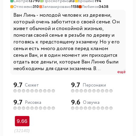
Смотрю
13790
Просмотрено
313
Брошено
194
Отложено
310
Запланировано
1158
Любимое
3438
Ван Линь - молодой человек из деревни,
который очень заботится о своей семье. Он
живет обычной и спокойной жизнью,
помогая своей семье в резьбе по дереву и
готовясь к предстоящему экзамену. Но у его
семьи есть много долгов перед кланом
семьи Ван, и в один момент им приходится
отдать все деньги, которые Ван Линю были
необходимы для сдачи экзамена. В...
ещё
9.7
9.7
Сюжет
Персонажи
9.7
9.6
Рисовка
Озвучка
9.66
(32140)