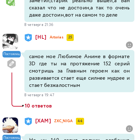
заметил,старик реально вышел,а Ван
сказал что не достоин,а так то очень
даже достоин,вот на самом то деле
В четверг в 21:36
[HL]
Artorias
25
Постоялец
самое мое Любимое Аниме в формате
3D где ты на протяжение 152 серий
смотришь за Главным героем как он
развивается стает еще силнее мудрее и
стает безжалостным
В четверг в 19:47
10 ответов
▼
[XAM]
ZXC_NIGA
44
Постоялец