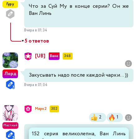
Гуру
Что за Суй Му в конце серии? Он же
Ван Линь
Вчера в 01:34
5 ответов
▼
[UB]
Вано
348
Лорд
Закусывать надо после каждой чарки... ))
Вчера в 01:04
Марк2
302
2
1
Местный
152 серия великолепна, Ван Линь