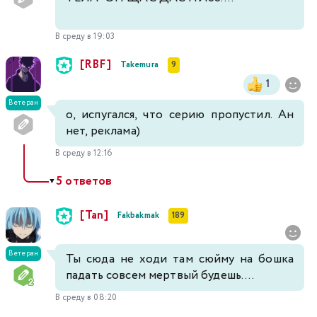
В среду в 19:03
[RBF]
Takemura
9
1
Ветеран
о, испугался, что серию пропустил. Ан
нет, реклама)
В среду в 12:16
5 ответов
▼
[Tan]
Fakbakmak
189
Ветеран
Ты сюда не ходи там сюйму на бошка
падать совсем мертвый будешь....
В среду в 08:20