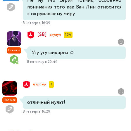
Не ну 140 серия топчик, особенно
понимания того как Ван Лин относится
к окружавшему миру
В четверг в 16:39
[SB]
сяулун
104
Новичок
Угу угу шикарна ☺️
В пятницу в 20:46
цербер
7
Новичок
отличный мульт!
В четверг в 16:29