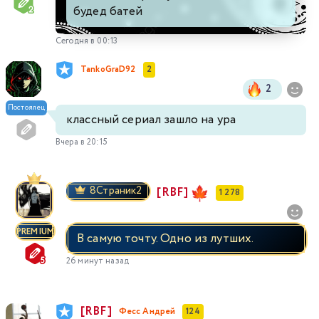
будед батей
Сегодня в 00:13
TankoGraD92
2
2
Постоялец
классный сериал зашло на ура
Вчера в 20:15
8Страник2
[RBF]
1 278
PREMIUM
В самую точту. Одно из лутших.
26 минут назад
[RBF]
Фесс Андрей
124