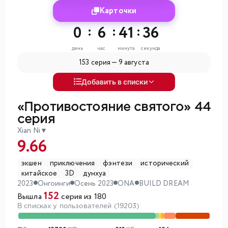
Карточки
0
:
6
:
41
:
34
день
час
минута
секунда
153 серия —
9 августа
Добавить в списки
«Противостояние святого»
44
серия
Xian Ni
▼
9.66
экшен
приключения
фэнтези
исторический
китайское
3D
дунхуа
2023
Онгоинги
Осень 2023
ONA
BUILD DREAM
152
Вышла
серия из 180
В списках у пользователей (19203)