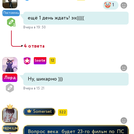
1
Постоялец
ещё 1 день ждать! эх(((((
Вчера в 19:50
4 ответа
▼
loorte
12
Лорд
Ну, шикарно )))
Вчера в 15:21
Somerset
522
PREMIUM
Вопрос века: будет 23-го фильм по ПС