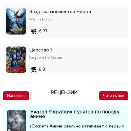
141
142
143
144
145
146
147
Владыка множества миров
Wan Jie Du Zun
148
149
150
151
152
153
6.97
Царство 3
Kingdom 3rd Season
8.81
РЕЦЕНЗИИ
Написать
Читать все
Указал 9 кратких пунктов по поводу
аниме
(Сюжет) Аниме реально затягивает с первых