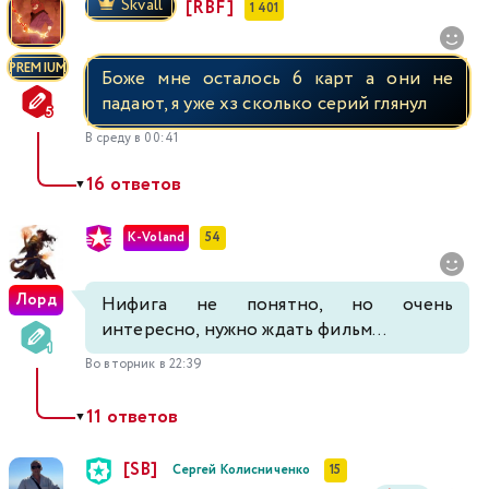
Skvall
[RBF]
1 401
PREMIUM
Боже мне осталось 6 карт а они не
падают, я уже хз сколько серий глянул
В среду в 00:41
16 ответов
▼
K-Voland
54
Лорд
Нифига не понятно, но очень
интересно, нужно ждать фильм...
Во вторник в 22:39
11 ответов
▼
[SB]
Сергей Колисниченко
15