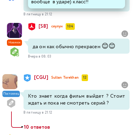
вообще в ударе) класс!!
В пятницу в 21:12
[SB]
сяулун
104
Новичок
😊
😊
да он как обычно прекрасен
Вчера в 08:03
[CGU]
Sultan Torekhan
12
Постоялец
Кто знает когда фильм выйдет ? Стоит
ждать и пока не смотреть серий ?
В пятницу в 21:12
10 ответов
▼