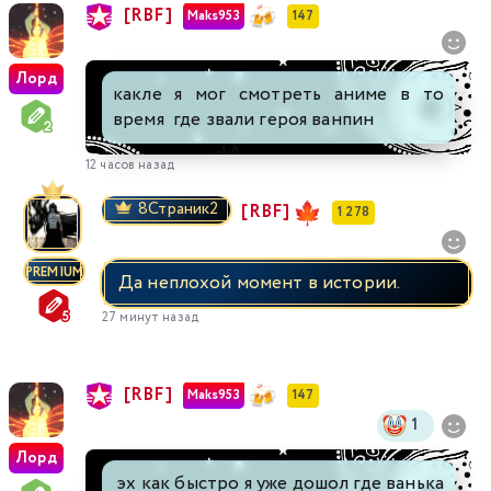
[RBF]
Maks953
147
Лорд
какле я мог смотреть аниме в то
время где звали героя ванпин
12 часов назад
8Страник2
[RBF]
1 278
PREMIUM
Да неплохой момент в истории.
27 минут назад
[RBF]
Maks953
147
1
Лорд
эх как быстро я уже дошол где ванька