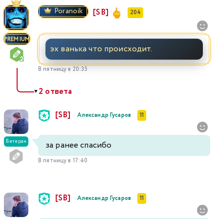
Poranoik
[SB]
204
PREMIUM
эх ванька что происходит.
В пятницу в 20:35
2 ответа
▼
[SB]
Александр Гусаров
11
Ветеран
за ранее спасибо
В пятницу в 17:40
[SB]
Александр Гусаров
11