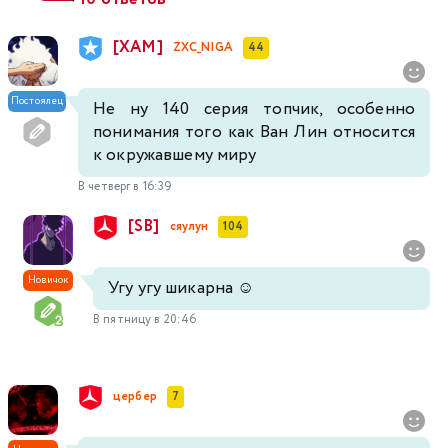
[XAM]
ZXC_NIGA
44
Постоялец
Не ну 140 серия топчик, особенно
понимания того как Ван Лин относится
к окружавшему миру
В четверг в 16:39
[SB]
сяулун
104
Новичок
Угу угу шикарна ☺️
В пятницу в 20:46
цербер
7