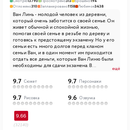
Смотрю
13790
Просмотрено
313
Брошено
194
Отложено
310
Запланировано
1158
Любимое
3438
Ван Линь - молодой человек из деревни,
который очень заботится о своей семье. Он
живет обычной и спокойной жизнью,
помогая своей семье в резьбе по дереву и
готовясь к предстоящему экзамену. Но у его
семьи есть много долгов перед кланом
семьи Ван, и в один момент им приходится
отдать все деньги, которые Ван Линю были
необходимы для сдачи экзамена. В...
ещё
9.7
9.7
Сюжет
Персонажи
9.7
9.6
Рисовка
Озвучка
9.66
(32140)