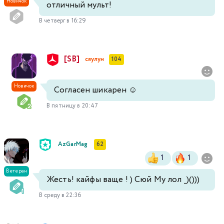
Новичок
отличный мульт!
В четверг в 16:29
[SB]
сяулун
104
Новичок
Согласен шикарен ☺️
В пятницу в 20:47
AzGarMag
62
1
1
Ветеран
Жесть! кайфы ваще ! ) Сюй Му лол _)()))
В среду в 22:36