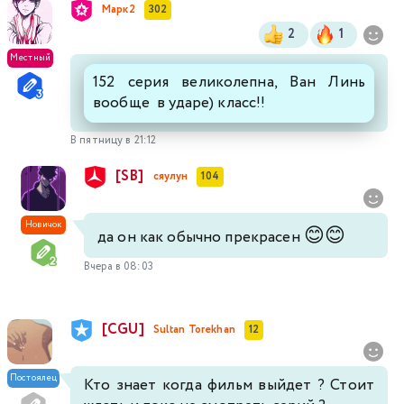
Марк2
302
2
1
Местный
152 серия великолепна, Ван Линь
вообще в ударе) класс!!
В пятницу в 21:12
[SB]
сяулун
104
Новичок
😊
😊
да он как обычно прекрасен
Вчера в 08:03
[CGU]
Sultan Torekhan
12
Постоялец
Кто знает когда фильм выйдет ? Стоит