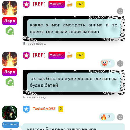
[RBF]
Maks953
147
Лорд
какле я мог смотреть аниме в то
время где звали героя ванпин
11 часов назад
[RBF]
Maks953
147
1
Лорд
эх как быстро я уже дошол где ванька
будед батей
12 часов назад
TankoGraD92
2
2
Постоялец
классный сериал зашло на ура