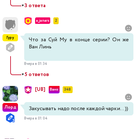
3 ответа
▼
a_janars
2
Гуру
Что за Суй Му в конце серии? Он же
Ван Линь
Вчера в 01:34
5 ответов
▼
[UB]
Вано
348
Лорд
Закусывать надо после каждой чарки... ))
Вчера в 01:04