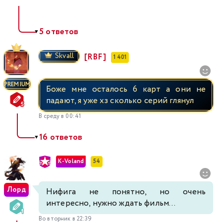
5 ответов
▼
Skvall
[RBF]
1 401
PREMIUM
Боже мне осталось 6 карт а они не
падают, я уже хз сколько серий глянул
В среду в 00:41
16 ответов
▼
K-Voland
54
Лорд
Нифига не понятно, но очень
интересно, нужно ждать фильм...
Во вторник в 22:39