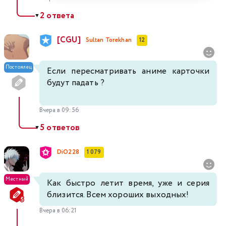
2 ответа
▼
[CGU]
Sultan Torekhan
12
Постоялец
Если пересматривать аниме карточки
будут падать ?
Вчера в 09:56
5 ответов
▼
DiO228
1 079
Местный
Как быстро летит время, уже и серия
близится. Всем хороших выходных!
Вчера в 06:21