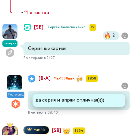
11 ответов
▼
[SB]
Сергей Колисниченко
15
2
Ветеран
Серия шикарная
Во вторник в 21:27
[В-А]
Max1990max
1 858
Постоялец
да серия и впрям отличная))))
В четверг в 08:40
Fanfik
[SB]
1 364