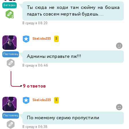
Ветеран
Ты сюда не ходи там сюйму на бошка
падать совсем мертвый будешь....
В среду в 08:20
Skelicks335
5
Постоялец
Админы исправьте пж!!!
В среду в 06:46
9 ответов
▼
Skelicks335
5
Постоялец
По моемому серию пропустили
В среду в 06:38