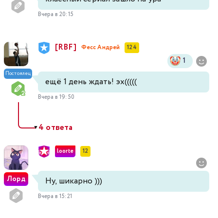
Вчера в 20:15
[RBF]
Фесс Андрей
124
1
Постоялец
ещё 1 день ждать! эх(((((
Вчера в 19:50
4 ответа
▼
loorte
12
Лорд
Ну, шикарно )))
Вчера в 15:21