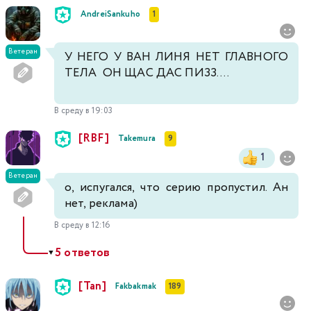
AndreiSankuho
1
Ветеран
У НЕГО У ВАН ЛИНЯ НЕТ ГЛАВНОГО
ТЕЛА ОН ЩАС ДАС ПИЗЗ....
В среду в 19:03
[RBF]
Takemura
9
1
Ветеран
о, испугался, что серию пропустил. Ан
нет, реклама)
В среду в 12:16
5 ответов
▼
[Tan]
Fakbakmak
189