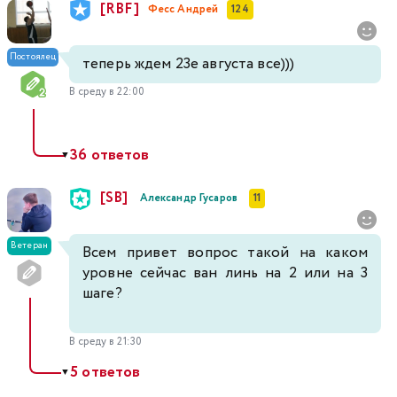
[RBF]
Фесс Андрей
124
Постоялец
теперь ждем 23е августа все)))
В среду в 22:00
36 ответов
▼
[SB]
Александр Гусаров
11
Ветеран
Всем привет вопрос такой на каком
уровне сейчас ван линь на 2 или на 3
шаге?
В среду в 21:30
5 ответов
▼