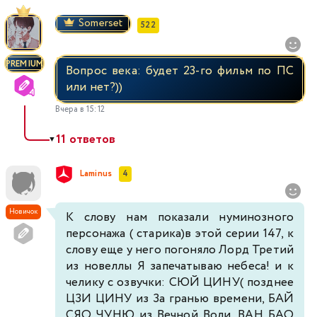
Somerset
522
PREMIUM
Вопрос века: будет 23-го фильм по ПС
или нет?))
Вчера в 15:12
11 ответов
▼
Laminus
4
Новичок
К слову нам показали нуминозного
персонажа ( старика)в этой серии 147, к
слову еще у него погоняло Лорд Третий
из новеллы Я запечатываю небеса! и к
челику с озвучки: СЮЙ ЦИНУ( позднее
ЦЗИ ЦИНУ из За гранью времени, БАЙ
СЯО ЧУНЮ из Вечной Воли, ВАН БАО