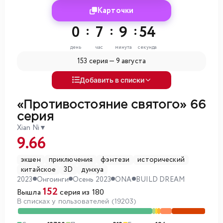
Карточки
0
:
7
:
9
:
52
день
час
минута
секунда
153 серия —
9 августа
Добавить в списки
«Противостояние святого»
66
серия
Xian Ni
▼
9.66
экшен
приключения
фэнтези
исторический
китайское
3D
дунхуа
2023
Онгоинги
Осень 2023
ONA
BUILD DREAM
152
Вышла
серия из 180
В списках у пользователей (19203)