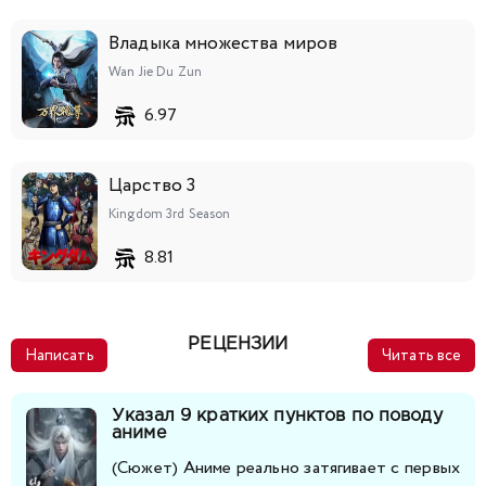
141
142
143
144
145
146
147
Владыка множества миров
Wan Jie Du Zun
148
149
150
151
152
153
6.97
Царство 3
Kingdom 3rd Season
8.81
РЕЦЕНЗИИ
Написать
Читать все
Указал 9 кратких пунктов по поводу
аниме
(Сюжет) Аниме реально затягивает с первых