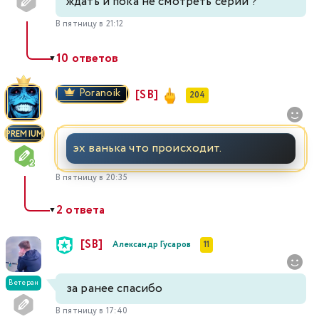
ждать и пока не смотреть серий ?
В пятницу в 21:12
10 ответов
▼
Poranoik
[SB]
204
PREMIUM
эх ванька что происходит.
В пятницу в 20:35
2 ответа
▼
[SB]
Александр Гусаров
11
Ветеран
за ранее спасибо
В пятницу в 17:40