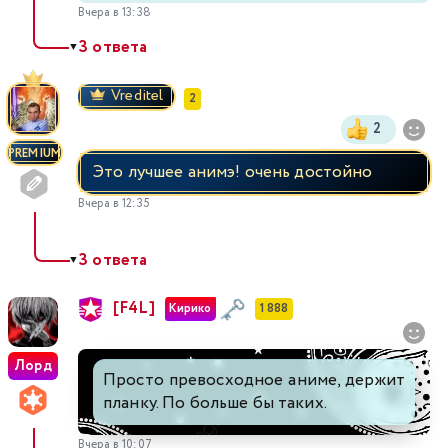
Вчера в 13:38
3 ответа
▼
Vreditel
2
2
PREMIUM
Это лучшее анимэ! очень достойно
Вчера в 12:35
3 ответа
▼
[F4L]
Кирико
1 888
Лорд
Просто превосходное аниме, держит
планку. По больше бы таких.
Вчера в 10:07