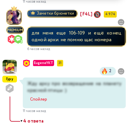
11 часов назад
Заметки брюнетки
[F4L]
4 974
PREMIUM
для меня еще 106-109 и ещё конец
одной арки. не помню щас номера
6 часов назад
EugeneYKT
31
2
Гуру
Жду арку про возвращение на планету
красной птицы :)
Спойлер
11 часов назад
4 ответа
▼