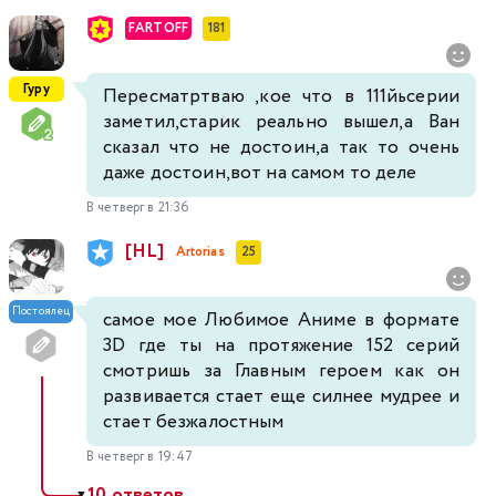
FARTOFF
181
Гуру
Пересматртваю ,кое что в 111йьсерии
заметил,старик реально вышел,а Ван
сказал что не достоин,а так то очень
даже достоин,вот на самом то деле
В четверг в 21:36
[HL]
Artorias
25
Постоялец
самое мое Любимое Аниме в формате
3D где ты на протяжение 152 серий
смотришь за Главным героем как он
развивается стает еще силнее мудрее и
стает безжалостным
В четверг в 19:47
10 ответов
▼