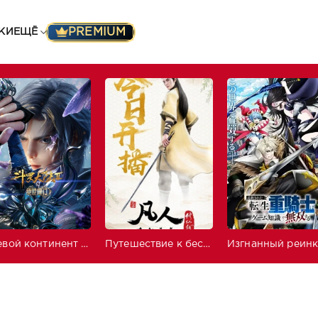
PREMIUM
КИ
ЕЩЁ
Боевой континент 2: Непревзойдённый клан Тан
Путешествие к бессмертию