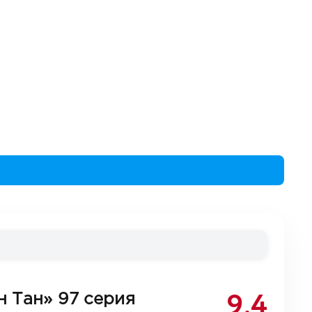
9.4
н Тан»
97 серия