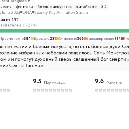
Jueshi Tangmen
▼
ючения
фэнтези
боевые искусства
китайское
3D
Лето 2023
ONA
Sparkly Key Animation Studio
ия из 182
ьзователей (17274)
Просмотрено
384
Брошено
281
Отложено
366
Запланировано
914
Лю
е нет магии и боевых искусств, но есть боевые духи. Се
коление избранных небесами появилось. Семь Монстров
этом им помогут духовный зверь, священный бог смерти
жие Секты Тан мож...
9.5
9.6
Персонажи
Рисовка