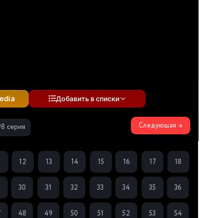
edia
Добавить в списки
Следующая →
98 серия
1
12
13
14
15
16
17
18
9
30
31
32
33
34
35
36
7
48
49
50
51
52
53
54