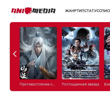
ЖАНР
ТИП
СТАТУС
СПИС
Противостояние святого
Поглощенная звезда