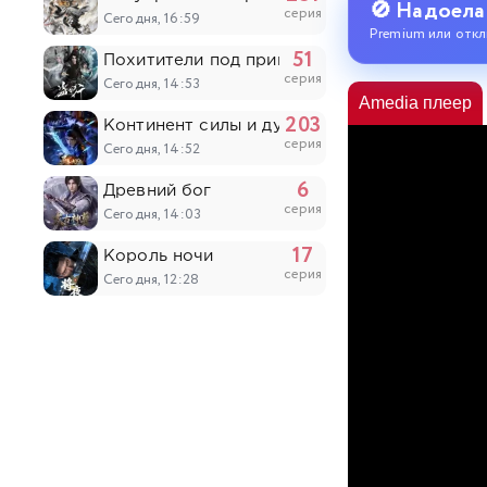
🚫 Надоела
серия
Сегодня, 16:59
Premium или откл
51
Похитители под прикрытием
серия
Сегодня, 14:53
Amedia плеер
203
Континент силы и духа
серия
Сегодня, 14:52
6
Древний бог
серия
Сегодня, 14:03
17
Король ночи
серия
Сегодня, 12:28
5
Восточный университет высших боевых ис
серия
Сегодня, 12:28
153
Мой старший брат слишком стабилен
серия
Сегодня, 11:49
20
Лулу, ангел цветов
серия
Сегодня, 10:05