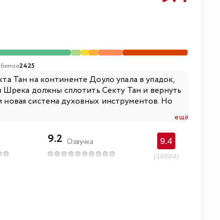
бимое
2425
кта Тан на континенте Доуло упала в упадок,
 Шрека должны сплотить Секту Тан и вернуть
 и новая система духовных инструментов. Но
ещё
9.2
9.4
Озвучка
(16894)