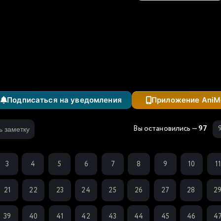
ом 2
Подписаться на уведомления
Приложение AniM
Вы остановились —
97
ь заметку
3
4
5
6
7
8
9
10
1
21
22
23
24
25
26
27
28
2
39
40
41
42
43
44
45
46
4