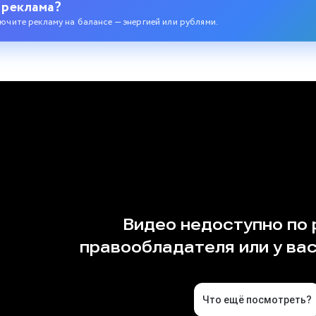
 реклама?
ючите рекламу на балансе — энергией или рублями.
кусств