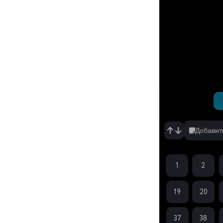
4
Это король? 6
серия
Сегодня, 10:04
5
Старик из деревни становится Святым меч
серия
Вчера, 20:13
Добавит
1
2
19
20
37
38