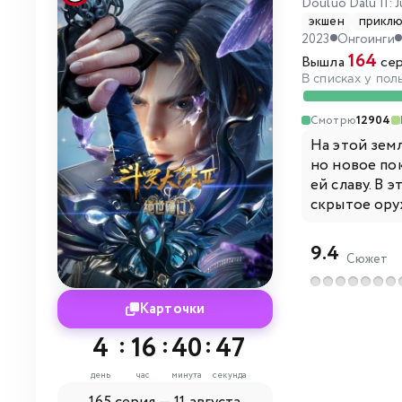
Douluo Dalu II: 
экшен
прикл
2023
Онгоинги
164
Вышла
сер
В списках у пол
Смотрю
12904
На этой земл
но новое по
ей славу. В 
скрытое ору
9.4
Сюжет
Карточки
4
:
16
:
40
:
47
день
час
минута
секунда