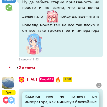
Постоялец
Ну да забыть старые привязаности не
просто и не важно, что она вечно
делает зло
пойду дальше читать
новеллу, может там не все так плохо и
он все таки грохнет ее и императора
В среду в 17:43
2 ответа
▼
[F4L]
Игорь007
2 501
Гуру
Кажется мне не потянет он
императора, как минимум ближайшие