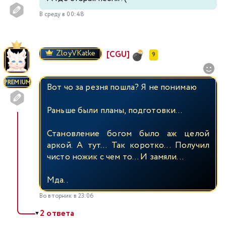
В среду в 00:48
ZloyVKatke
[CGU]
9
PREMIUM
Вот чо за резня пошла? Я не понимаю
Раньше были планы, подготовки...
Становление богом было аж целой
аркой. А тут... Так коротко... Получил
чисто ножик с чем то... И замяли...
Мда..
Во вторник в 23:06
2 ответа
▼