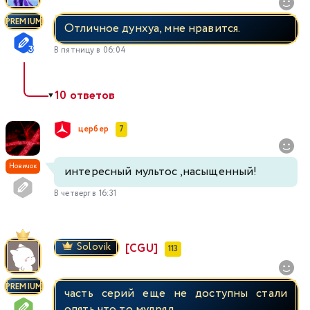
PREMIUM
Отличное дунхуа, мне нравится.
В пятницу в 06:04
10 ответов
▼
цербер
7
Новичок
интересный мультос ,насыщенный!
В четверг в 16:31
Solovik
[CGU]
113
PREMIUM
часть серий еще не доступны стали
опять что то мудряд