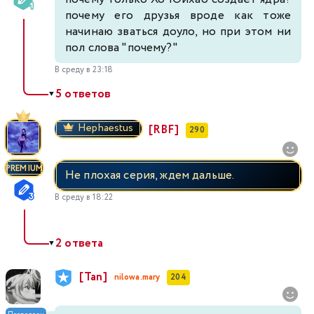
почему его друзья вроде как тоже
начинаю зваться доуло, но при этом ни
пол слова "почему?"
В среду в 23:18
5 ответов
▼
Hephaestus
[RBF]
290
PREMIUM
Не плохая серия, ждем дальше.
В среду в 18:22
2 ответа
▼
[Tan]
nilowa.mary
204