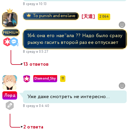
В среду в 10:13
To punish and enslave
[天道]
2 064
PREMIUM
164:она его нае*ала ?? Надо было сразу
рыжую гасить второй раз ее отпускает
В среду в 05:27
13 ответов
▼
Diamond_Sky
11
Лорд
Уже даже смотреть не интересно...
В среду в 04:40
2 ответа
▼