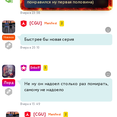
понравился ну первая половина)
Вчера в 23:58
[CGU]
Manifest
2
Новичок
Быстрее бы новая серия
Вчера в 20:10
Enkoff
5
Лорд
Не ну он надоел столько раз помирать,
самому не надоело
Вчера в 15:49
[CGU]
Manifest
2