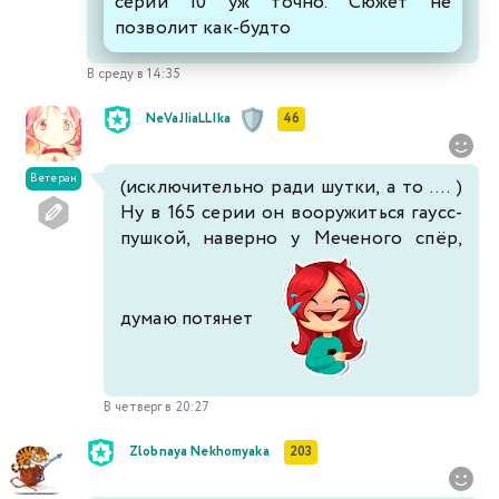
серии 10 уж точно. Сюжет не
позволит как-будто
В среду в 14:35
NeVaJIiaLLIka
46
Ветеран
(исключительно ради шутки, а то .... )
Ну в 165 серии он вооружиться гаусс-
пушкой, наверно у Меченого спёр,
думаю потянет
В четверг в 20:27
Zlobnaya Nekhomyaka
203