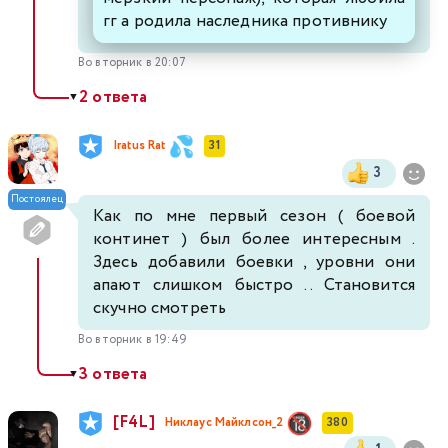
гг а родила наследника противнику
Во вторник в 20:07
2 ответа
▼
Iratus Rat
31
3
Постоялец
Как по мне первый сезон ( боевой
континет ) был более интересным .
Здесь добавили боевки , уровни они
апают слишком быстро .. Становится
скучно смотреть
Во вторник в 19:49
3 ответа
▼
[F4L]
Никлаус Майклсон_2
380