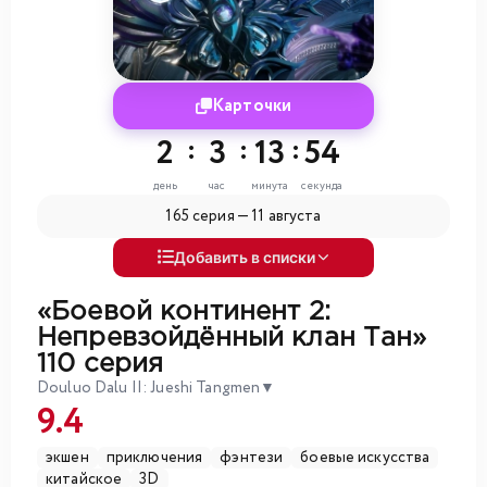
Карточки
2
:
3
:
13
:
52
день
час
минута
секунда
165 серия —
11 августа
Добавить в списки
«Боевой континент 2:
Непревзойдённый клан Тан»
110 серия
Douluo Dalu II: Jueshi Tangmen
▼
9.4
экшен
приключения
фэнтези
боевые искусства
китайское
3D