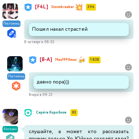
[F4L]
Stormbreaker
394
Постоялец
Пошел накал страстей.
В четверг в 08:02
[В-А]
Max1990max
1 838
Постоялец
давно пора)))
Вчера в 09:23
Серёга Коробков
83
Ветеран
слушайте, а может кто рассказать
почему только Хо Юйхао создаёт ядра?