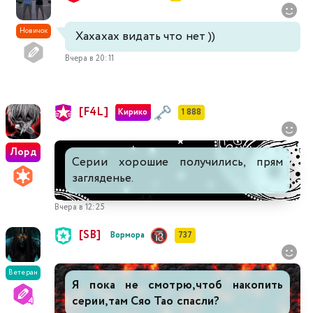
Новичок
Хахахах видать что нет ))
Вчера в 20:11
[F4L]
Кирико
1 888
Лорд
Серии хорошие получились, прям
загляденье.
Вчера в 12:25
[SB]
Вормора
737
Ветеран
Я пока не смотрю,чтоб накопить
серии,там Сяо Тао спасли?