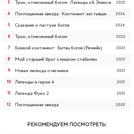
Трон, отмеченный богом: Легенда об Эликсе
2025
120
121
122
123
124
125
126
Поглощенная звезда: Континент застывшей крови
2024
127
128
129
130
131
132
133
Сказание о пастухе богов
2024
Трон, отмеченный богом
134
135
136
137
138
139
140
2022
Боевой континент: Битва богов (Ремейк)
2023
141
142
143
144
145
146
147
Мой старший брат слишком стабилен
2023
148
149
150
151
152
153
154
Новая легенда о мечнике
2021
Легенды и герои 4
2021
155
156
157
158
159
160
161
Легенда Фуяо 2
2021
162
163
164
165
Поглощенная звезда
2020
РЕКОМЕНДУЕМ ПОСМОТРЕТЬ: