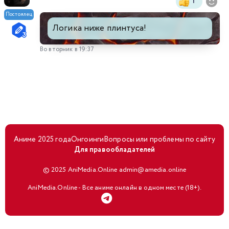
1
Постоялец
Логика ниже плинтуса!
Во вторник в 19:37
Аниме 2025 года
Онгоинги
Вопросы или проблемы по сайту
Для правообладателей
© 2025 AniMedia.Online admin@amedia.online
AniMedia.Online - Все аниме онлайн в одном месте (18+).