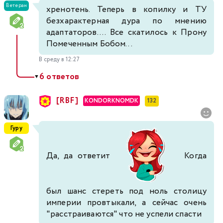
Ветеран
хренотень. Теперь в копилку и ТУ
безхарактерная дура по мнению
адаптаторов.... Все скатилось к Прону
Помеченным Бобом...
В среду в 12:27
6 ответов
▼
[RBF]
KONDORKNOMDK
132
Гуру
Да, да ответит
Когда
был шанс стереть под ноль столицу
империи провтыкали, а сейчас очень
"расстраиваются" что не успели спасти