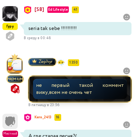
[SB]
Ed Lifestyle
41
Гуру
seria tak sebe !!!!!!!!!!
В среду в 00:48
Zephyr
1 350
PREMIUM
не первый такой коммент
вижу,всем не очень чет
В пятницу в 23:56
Kero_2413
16
Местный
А где старая песня?(