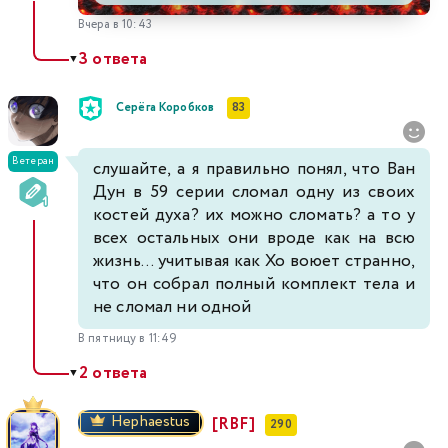
Вчера в 10:43
3 ответа
▼
Серёга Коробков
83
Ветеран
слушайте, а я правильно понял, что Ван
Дун в 59 серии сломал одну из своих
костей духа? их можно сломать? а то у
всех остальных они вроде как на всю
жизнь... учитывая как Хо воюет странно,
что он собрал полный комплект тела и
не сломал ни одной
В пятницу в 11:49
2 ответа
▼
Hephaestus
[RBF]
290