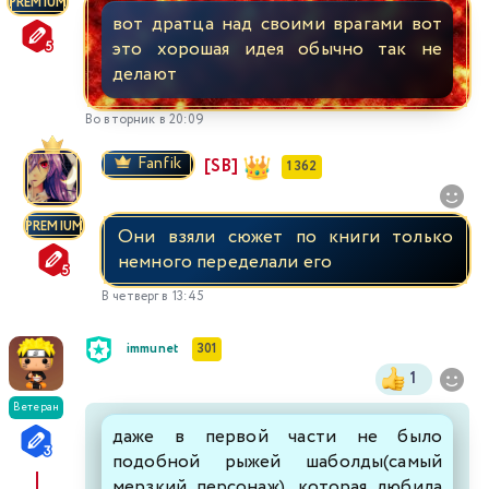
PREMIUM
вот дратца над своими врагами вот
это хорошая идея обычно так не
делают
Во вторник в 20:09
Fanfik
[SB]
1 362
PREMIUM
Они взяли сюжет по книги только
немного переделали его
В четверг в 13:45
immunet
301
1
Ветеран
даже в первой части не было
подобной рыжей шаболды(самый
мерзкий персонаж), которая любила