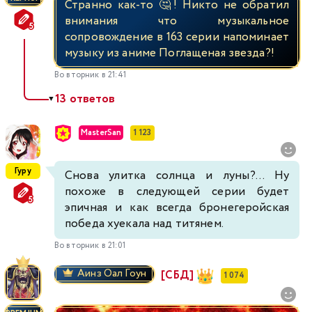
Странно как-то 🤔! Никто не обратил
внимания что музыкальное
сопровождение в 163 серии напоминает
музыку из аниме Поглащеная звезда?!
Во вторник в 21:41
13 ответов
▼
MasterSan
1 123
Гуру
Снова улитка солнца и луны?... Ну
похоже в следующей серии будет
эпичная и как всегда бронегеройская
победа хуекала над титянем.
Во вторник в 21:01
Аинз Оал Гоун
[СБД]
1 074