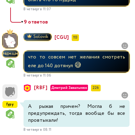
В четверг в 11:07
9 ответов
▼
Solovik
[CGU]
113
PREMIUM
что то совсем нет желания смотреть
😅
еле до 140 дотянул
В четверг в 11:06
[RBF]
Дмитрий Завальнюк
226
Гуру
А рыжая причем? Могла б не
предупреждать, тогда вообще бы все
провтыкали!
В четверг в 08:11