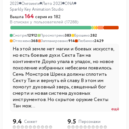
2023
Онгоинги
Лето 2023
ONA
Sparkly Key Animation Studio
164
Вышла
серия из 182
В списках у пользователей (17288)
Смотрю
12912
Просмотрено
383
Брошено
282
Отложено
368
Запланировано
914
Любимое
2429
На этой земле нет магии и боевых искусств,
но есть боевые духи. Секта Тан на
континенте Доуло упала в упадок, но новое
поколение избранных небесами появилось.
Семь Монстров Шрека должны сплотить
Секту Тан и вернуть ей славу. В этом им
помогут духовный зверь, священный бог
смерти и новая система духовных
инструментов. Но скрытое оружие Секты
Тан мож...
ещё
9.4
9.5
Сюжет
Персонажи