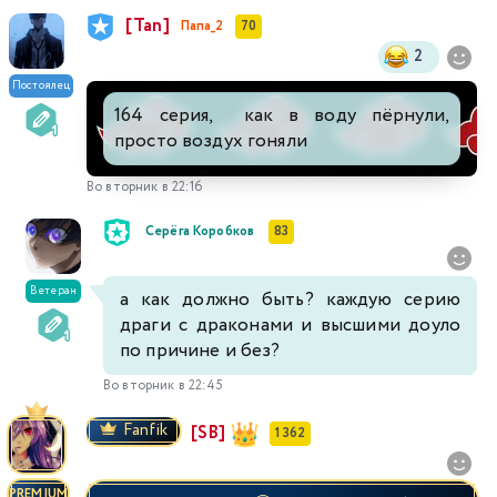
[Tan]
Папа_2
70
2
Постоялец
164 серия, как в воду пёрнули,
просто воздух гоняли
Во вторник в 22:16
Серёга Коробков
83
Ветеран
а как должно быть? каждую серию
драги с драконами и высшими доуло
по причине и без?
Во вторник в 22:45
Fanfik
[SB]
1 362
PREMIUM