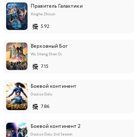
Правитель Галактики
Xinghe Zhizun
5.92
Верховный Бог
Wu Shang Shen Di
7.15
Боевой континент
Douluo Dalu
7.86
Боевой континент 2
Douluo Dalu 2nd Season