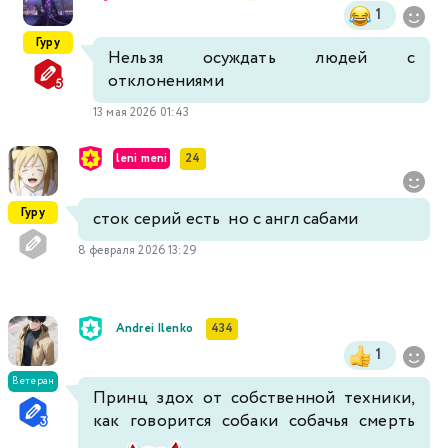
1
Гуру
Нельзя осуждать людей с
отклонениями
13 мая 2026 01:43
leni meni
24
Гуру
сток серий есть но с англ сабами
8 февраля 2026 13:29
Andrei Ilenko
434
1
Ветеран
Принц здох от собственной техники,
как говорится собаки собачья смерть