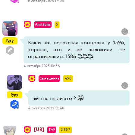
6 октября 2025 17:08
Amitābha
5
Гуру
Какая же потрясная концовка у 159й,
хорошо, что и её выложили, не
ограничевшись 158й 🥰🥰🥰
4 октября 2025 10:56
Сынадмина
456
Гуру
😁
чяч гпс ты ли это ?
4 октября 2025 12:40
[UB]
TAF
2 967