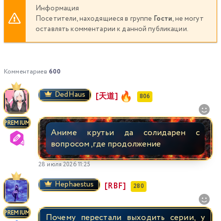
Информация
Посетители, находящиеся в группе
Гости
, не могут
оставлять комментарии к данной публикации.
Комментариев
600
DedHaus
[天道]
806
PREMIUM
Аниме крутьи да солидарен с
вопросом ,где продолжение
28 июля 2026 11:25
Hephaestus
[RBF]
280
PREMIUM
Почему перестали выходить серии, у