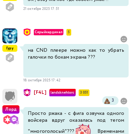
21 октября 2025 17:51
Серыйкардинал
5
Гуру
на CND плеере можно как то убрать
галочки по бокам экрана ???
18 октября 2025 17:42
[F4L]
landsknehtorc
3 051
3
Лорд
Просто ржака - с фига озвучка одного
войсера вдруг оказалась под тегом
"многоголосый"???
Временами