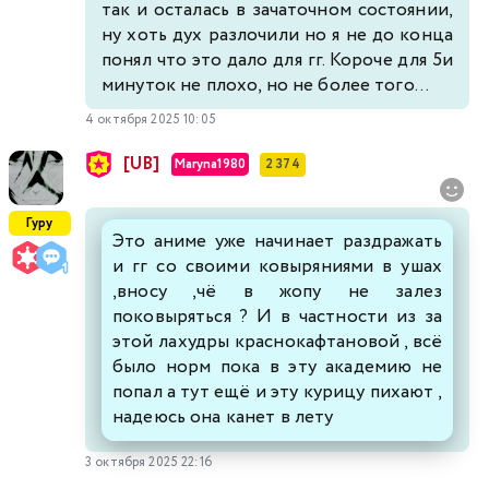
так и осталась в зачаточном состоянии,
ну хоть дух разлочили но я не до конца
понял что это дало для гг. Короче для 5и
минуток не плохо, но не более того...
4 октября 2025 10:05
[UB]
Maryna1980
2 374
Гуру
Это аниме уже начинает раздражать
и гг со своими ковыряниями в ушах
,вносу ,чё в жопу не залез
поковыряться ? И в частности из за
этой лахудры краснокафтановой , всё
было норм пока в эту академию не
попал а тут ещё и эту курицу пихают ,
надеюсь она канет в лету
3 октября 2025 22:16