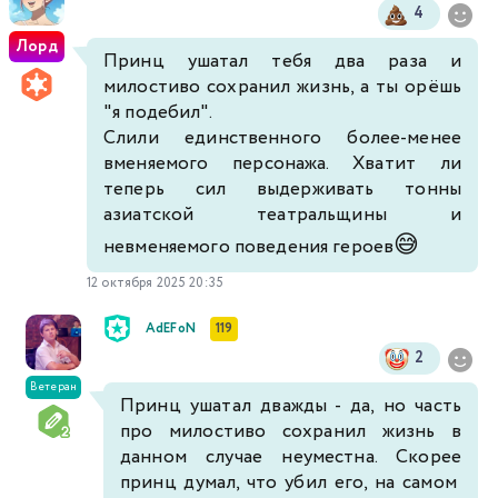
4
Лорд
Принц ушатал тебя два раза и
милостиво сохранил жизнь, а ты орёшь
"я подебил".
Слили единственного более-менее
вменяемого персонажа. Хватит ли
теперь сил выдерживать тонны
азиатской театральщины и
😅
невменяемого поведения героев
12 октября 2025 20:35
AdEFoN
119
2
Ветеран
Принц ушатал дважды - да, но часть
про милостиво сохранил жизнь в
данном случае неуместна. Скорее
принц думал, что убил его, на самом