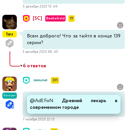
5 декабря 2025 15:49
[SC]
BeetleGold
19
Гуру
Всем доброго! Что за тайтл в конце 139
серии?
3 декабря 2025 08:40
6 ответов
▼
immunet
301
Ветеран
@AdEFoN
Древний лекарь в
современном городе
7 ноября 2025 22:13