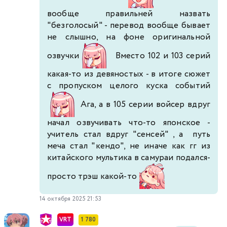
вообще правильней назвать
"безголосый" - перевод вообще бывает
не слышно, на фоне оригинальной
озвучки
Вместо 102 и 103 серий
какая-то из девяностых - в итоге сюжет
с пропуском целого куска событий
Ага, а в 105 серии войсер вдруг
начал озвучивать что-то японское -
учитель стал вдруг "сенсей" , а путь
меча стал "кендо", не иначе как гг из
китайского мультика в самураи подался-
просто трэш какой-то
14 октября 2025 21:53
VRT
1 780