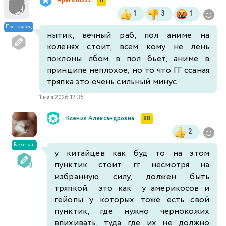
Apelsin1232
11
1
3
1
Постоялец
нытик, вечный раб, пол аниме на
коленях стоит, всем кому не лень
поклоны лбом в пол бьет, аниме в
принципе неплохое, но то что ГГ ссаная
тряпка это очень сильный минус
1 мая 2026 12:35
Ксения Александровна
88
2
Ветеран
у китайцев как буд то на этом
пунктик стоит. гг несмотря на
избранную силу, должен быть
тряпкой. это как у америкосов и
гейопы у которых тоже есть свой
пунктик, где нужно чернокожих
впихивать, туда где их не должно