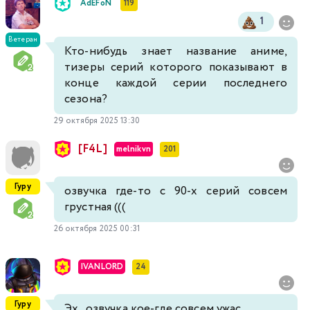
AdEFoN
119
1
Ветеран
Кто-нибудь знает название аниме,
тизеры серий которого показывают в
конце каждой серии последнего
сезона?
29 октября 2025 13:30
[F4L]
melnikvn
201
Гуру
озвучка где-то с 90-х серий совсем
грустная (((
26 октября 2025 00:31
IVANLORD
24
Гуру
Эх , озвучка кое-где совсем ужас...