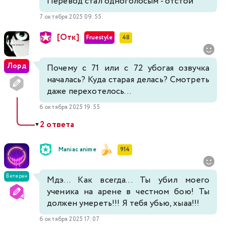
Перевод стал одноголосым - отстой
7 октября 2025 09:55
[Отк]
Fruestyle
48
Лорд
Почему с 71 или с 72 убогая озвучка
началась? Куда старая делась? Смотреть
даже перехотелось...
6 октября 2025 19:55
2 ответа
▼
Maniac anime
914
Ветеран
Мдэ... Как всегда... Ты убил моего
ученика на арене в честном бою! Ты
должен умереть!!! Я тебя убью, хыаа!!!
6 октября 2025 17:07