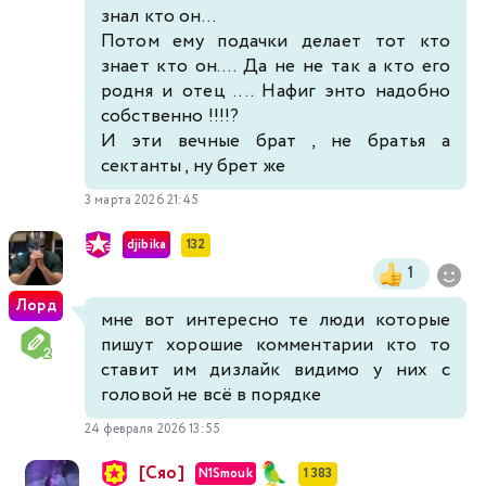
знал кто он...
Потом ему подачки делает тот кто
знает кто он.... Да не не так а кто его
родня и отец .... Нафиг энто надобно
собственно !!!!?
И эти вечные брат , не братья а
сектанты , ну брет же
3 марта 2026 21:45
djibika
132
1
Лорд
мне вот интересно те люди которые
пишут хорошие комментарии кто то
ставит им дизлайк видимо у них с
головой не всё в порядке
24 февраля 2026 13:55
[Сяо]
N1Smouk
1 383