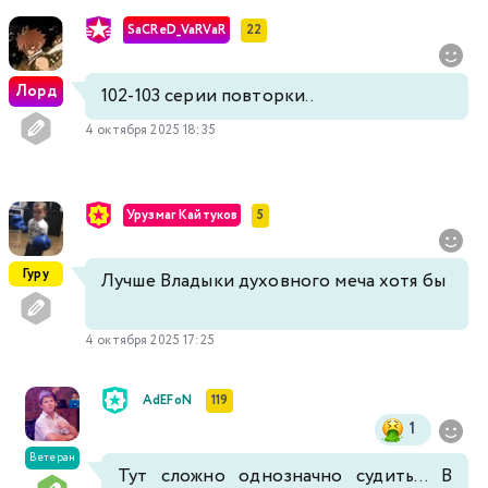
SaCReD_VaRVaR
22
Лорд
102-103 серии повторки..
4 октября 2025 18:35
Урузмаг Кайтуков
5
Гуру
Лучше Владыки духовного меча хотя бы
4 октября 2025 17:25
AdEFoN
119
1
Ветеран
Тут сложно однозначно судить... В