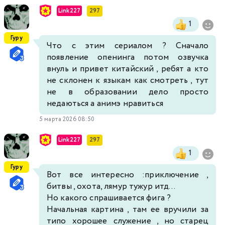
Link227
297
1
Гуру
Что с этим сериалом ? Сначало
появление опенинга потом озвучка
внуль и привет китайский , ребят а кто
не склонен к языкам как смотреть , тут
не в образовании дело просто
недаються а анимэ нравиться
5 марта 2026 08:50
Link227
297
1
Гуру
Вот все интересно :приключение ,
битвы , охота, лямур тужур итд...
Но какого спрашивается фига ?
Начальная картина , там ее вручили за
типо хорошее служение , но старец