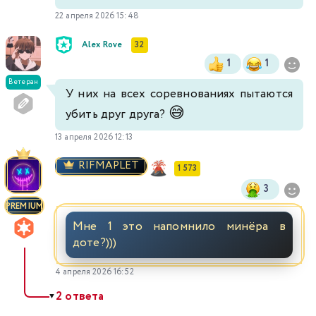
22 апреля 2026 15:48
Alex Rove
32
1
1
Ветеран
У них на всех соревнованиях пытаются
😅
убить друг друга?
13 апреля 2026 12:13
RIFMAPLET
1 573
3
PREMIUM
Мне 1 это напомнило минёра в
доте?)))
4 апреля 2026 16:52
2 ответа
▼