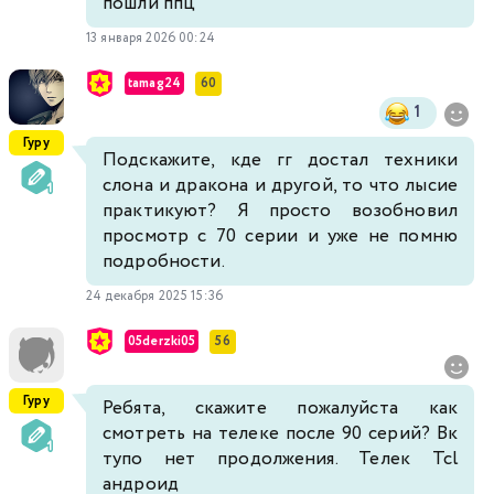
пошли ппц
13 января 2026 00:24
tamag24
60
1
Гуру
Подскажите, кде гг достал техники
слона и дракона и другой, то что лысие
практикуют? Я просто возобновил
просмотр с 70 серии и уже не помню
подробности.
24 декабря 2025 15:36
05derzki05
56
Гуру
Ребята, скажите пожалуйста как
смотреть на телеке после 90 серий? Вк
тупо нет продолжения. Телек Tcl
андроид