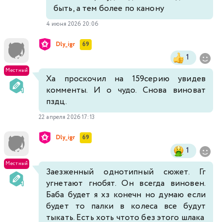
быть, а тем более по канону
4 июня 2026 20:06
Dly_igr
69
1
Местный
Ха проскочил на 159серию увидев
комменты. И о чудо. Снова виноват
пздц.
22 апреля 2026 17:13
Dly_igr
69
1
Местный
Заезженный однотипный сюжет. Гг
угнетают гнобят. Он всегда виновен.
Баба будет я хз конечн но думаю если
будет то палки в колеса все будут
тыкать. Есть хоть чтото без этого шлака