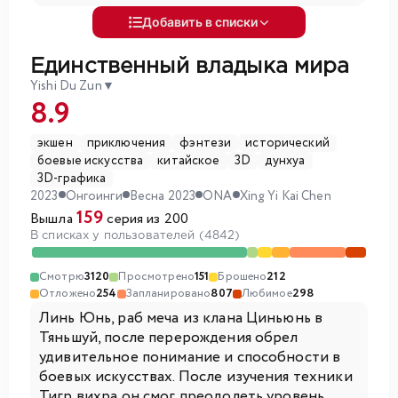
Добавить в списки
Единственный владыка мира
Yishi Du Zun
▼
8.9
экшен
приключения
фэнтези
исторический
боевые искусства
китайское
3D
дунхуа
3D-графика
2023
Онгоинги
Весна 2023
ONA
Xing Yi Kai Chen
159
Вышла
серия из 200
В списках у пользователей (4842)
Смотрю
3120
Просмотрено
151
Брошено
212
Отложено
254
Запланировано
807
Любимое
298
Линь Юнь, раб меча из клана Циньюнь в
Тяньшуй, после перерождения обрел
удивительное понимание и способности в
боевых искусствах. После изучения техники
Тигр вихра он смог преодолеть уровень