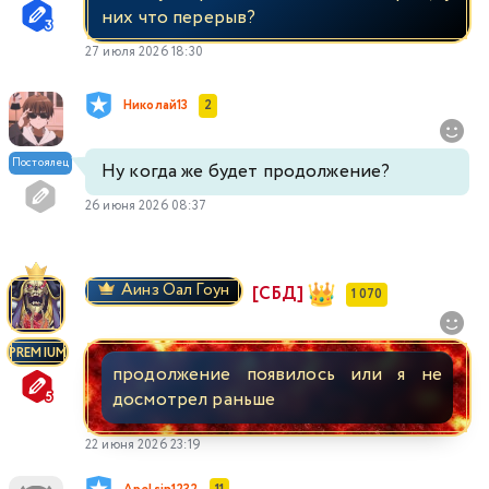
них что перерыв?
27 июля 2026 18:30
Николай13
2
Постоялец
Ну когда же будет продолжение?
26 июня 2026 08:37
Аинз Оал Гоун
[СБД]
1 070
PREMIUM
продолжение появилось или я не
досмотрел раньше
22 июня 2026 23:19