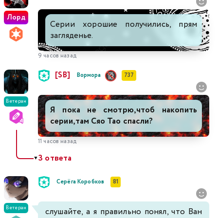
Лорд
Серии хорошие получились, прям
загляденье.
9 часов назад
[SB]
Вормора
737
Ветеран
Я пока не смотрю,чтоб накопить
серии,там Сяо Тао спасли?
11 часов назад
3 ответа
▼
Серёга Коробков
81
Ветеран
слушайте, а я правильно понял, что Ван