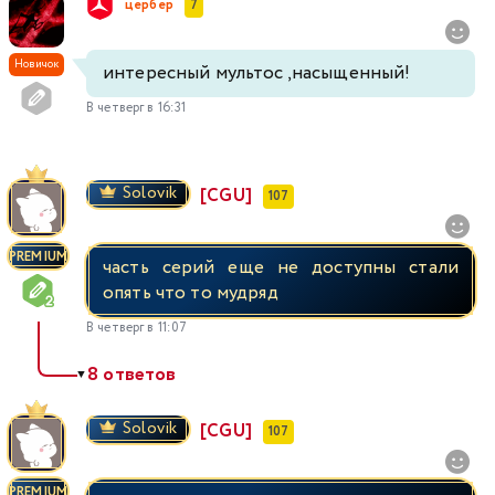
цербер
7
Новичок
интересный мультос ,насыщенный!
В четверг в 16:31
Solovik
[CGU]
107
PREMIUM
часть серий еще не доступны стали
опять что то мудряд
В четверг в 11:07
8 ответов
▼
Solovik
[CGU]
107
PREMIUM