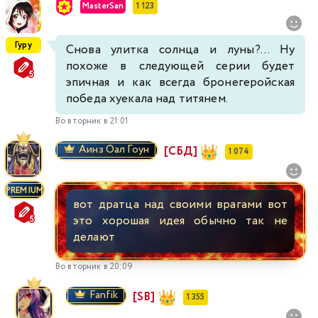
MasterSan
1 123
Гуру
Снова улитка солнца и луны?... Ну
похоже в следующей серии будет
эпичная и как всегда бронегеройская
победа хуекала над титянем.
Во вторник в 21:01
Аинз Оал Гоун
[СБД]
1 074
PREMIUM
вот дратца над своими врагами вот
это хорошая идея обычно так не
делают
Во вторник в 20:09
Fanfik
[SB]
1 355