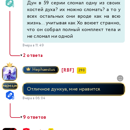
Дун в 59 серии сломал одну из своих
костей духа? их можно сломать? а то у
всех остальных они вроде как на всю
жизнь... учитывая как Хо воюет странно,
что он собрал полный комплект тела и
не сломал ни одной
Вчера в 11:49
2 ответа
▼
Hephaestus
[RBF]
290
PREMIUM
Отличное дунхуа, мне нравится.
Вчера в 06:04
9 ответов
▼