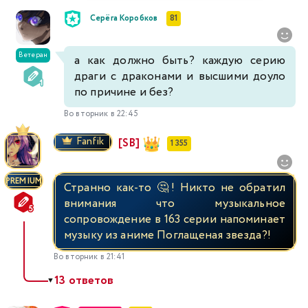
Серёга Коробков
81
Ветеран
а как должно быть? каждую серию
драги с драконами и высшими доуло
по причине и без?
Во вторник в 22:45
Fanfik
[SB]
1 355
PREMIUM
Странно как-то 🤔! Никто не обратил
внимания что музыкальное
сопровождение в 163 серии напоминает
музыку из аниме Поглащеная звезда?!
Во вторник в 21:41
13 ответов
▼