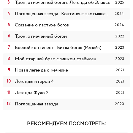
Трон, отмеченный богом: Легенда об Эликсе
2025
120
121
122
123
124
125
126
Поглощенная звезда: Континент застывшей крови
2024
127
128
129
130
131
132
133
Сказание о пастухе богов
2024
Трон, отмеченный богом
134
135
136
137
138
139
140
2022
Боевой континент: Битва богов (Ремейк)
2023
141
142
143
144
145
146
147
Мой старший брат слишком стабилен
2023
148
149
150
151
152
153
154
Новая легенда о мечнике
2021
Легенды и герои 4
2021
155
156
157
158
159
160
161
Легенда Фуяо 2
2021
162
163
164
165
Поглощенная звезда
2020
РЕКОМЕНДУЕМ ПОСМОТРЕТЬ: