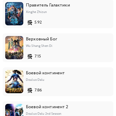
Правитель Галактики
Xinghe Zhizun
5.92
Верховный Бог
Wu Shang Shen Di
7.15
Боевой континент
Douluo Dalu
7.86
Боевой континент 2
Douluo Dalu 2nd Season