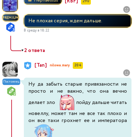
Hephaestus
[RBF]
290
PREMIUM
Не плохая серия, ждем дальше.
В среду в 18:22
2 ответа
▼
[Tan]
nilowa.mary
204
Постоялец
Ну да забыть старые привязаности не
просто и не важно, что она вечно
делает зло
пойду дальше читать
новеллу, может там не все так плохо и
он все таки грохнет ее и императора