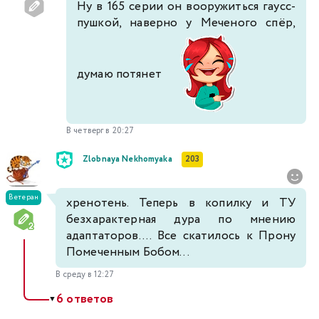
Ну в 165 серии он вооружиться гаусс-
пушкой, наверно у Меченого спёр,
думаю потянет
В четверг в 20:27
Zlobnaya Nekhomyaka
203
Ветеран
хренотень. Теперь в копилку и ТУ
безхарактерная дура по мнению
адаптаторов.... Все скатилось к Прону
Помеченным Бобом...
В среду в 12:27
6 ответов
▼