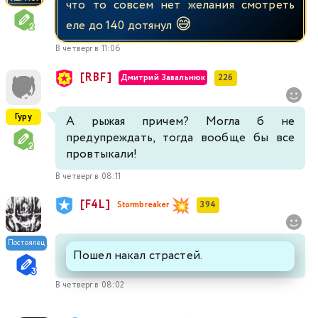
что то совсем нет желания смотреть
😅
еле до 140 дотянул
В четверг в 11:06
[RBF]
Дмитрий Завальнюк
226
Гуру
А рыжая причем? Могла б не
предупреждать, тогда вообще бы все
провтыкали!
В четверг в 08:11
[F4L]
Stormbreaker
394
Постоялец
Пошел накал страстей.
В четверг в 08:02