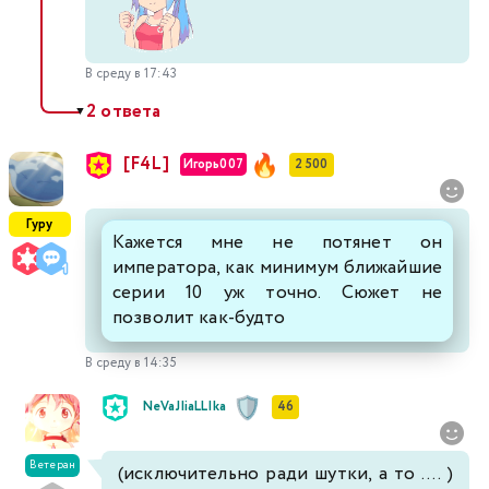
В среду в 17:43
2 ответа
▼
[F4L]
Игорь007
2 500
Гуру
Кажется мне не потянет он
императора, как минимум ближайшие
серии 10 уж точно. Сюжет не
позволит как-будто
В среду в 14:35
NeVaJIiaLLIka
46
Ветеран
(исключительно ради шутки, а то .... )