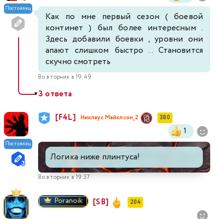
Постоялец
Как по мне первый сезон ( боевой
континет ) был более интересным .
Здесь добавили боевки , уровни они
апают слишком быстро .. Становится
скучно смотреть
Во вторник в 19:49
3 ответа
▼
[F4L]
Никлаус Майклсон_2
380
1
Постоялец
Логика ниже плинтуса!
Во вторник в 19:37
Poranoik
[SB]
204