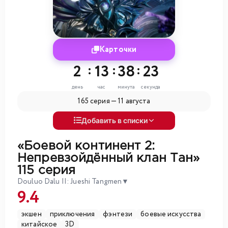
Карточки
2
:
13
:
38
:
21
день
час
минута
секунда
165 серия —
11 августа
Добавить в списки
«Боевой континент 2:
Непревзойдённый клан Тан»
115 серия
Douluo Dalu II: Jueshi Tangmen
▼
9.4
экшен
приключения
фэнтези
боевые искусства
китайское
3D