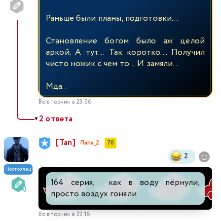
Раньше были планы, подготовки...
Становление богом было аж целой
аркой. А тут... Так коротко... Получил
чисто ножик с чем то... И замяли...
Мда..
Во вторник в 23:06
2 ответа
▼
[Tan]
Папа_2
70
2
Постоялец
164 серия, как в воду пёрнули,
просто воздух гоняли
Во вторник в 22:16