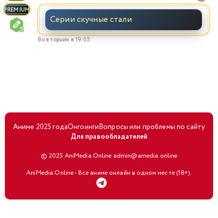
PREMIUM
Серии скучные стали
Во вторник в 19:05
Аниме 2025 года
Онгоинги
Вопросы или проблемы по сайту
Для правообладателей
© 2025 AniMedia.Online admin@amedia.online
AniMedia.Online - Все аниме онлайн в одном месте (18+).