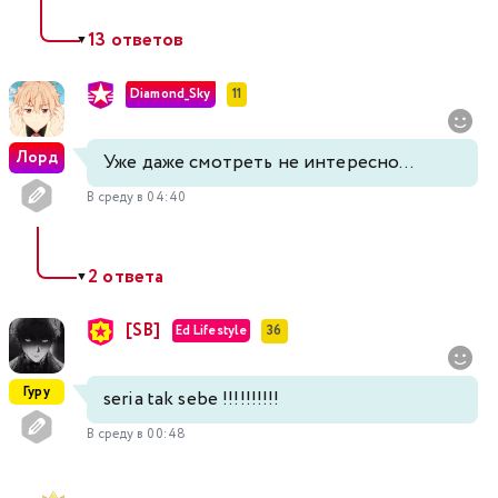
13 ответов
▼
Diamond_Sky
11
Лорд
Уже даже смотреть не интересно...
В среду в 04:40
2 ответа
▼
[SB]
Ed Lifestyle
36
Гуру
seria tak sebe !!!!!!!!!!
В среду в 00:48