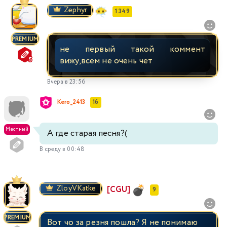
Zephyr
1 349
PREMIUM
не первый такой коммент
вижу,всем не очень чет
Вчера в 23:56
Kero_2413
16
Местный
А где старая песня?(
В среду в 00:48
ZloyVKatke
[CGU]
9
PREMIUM
Вот чо за резня пошла? Я не понимаю