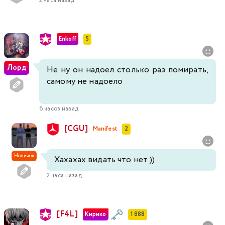
2 часа назад
Enkoff
5
Лорд
Не ну он надоел столько раз помирать,
самому не надоело
6 часов назад
[CGU]
Manifest
2
Новичок
Хахахах видать что нет ))
2 часа назад
[F4L]
Кирико
1 888