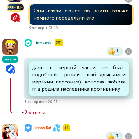
PREMIUM
Они взяли сюжет по книги только
немного переделали его
В четверг в 13:45
immunet
301
1
Ветеран
даже в первой части не было
подобной рыжей шаболды(самый
мерзкий персонаж), которая любила
гг а родила наследника противнику
Во вторник в 20:07
2 ответа
▼
Iratus Rat
31
3