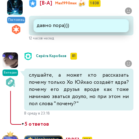
[В-А]
Max1990max
1 838
Постоялец
давно пора)))
12 часов назад
Серёга Коробков
81
Ветеран
слушайте, а может кто рассказать
почему только Хо Юйхао создаёт ядра?
почему его друзья вроде как тоже
начинаю зваться доуло, но при этом ни
пол слова "почему?"
В среду в 23:18
5 ответов
▼