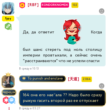
[RBF]
KONDORKNOMDK
132
Гуру
Да, да ответит
Когда
был шанс стереть под ноль столицу
империи провтыкали, а сейчас очень
"расстраиваются" что не успели спасти
В среду в 10:13
To punish and enslave
[天道]
2 064
PREMIUM
164:она его нае*ала ?? Надо было сразу
рыжую гасить второй раз ее отпускает
В среду в 05:27