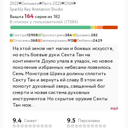
2023
Онгоинги
Лето 2023
ONA
Sparkly Key Animation Studio
164
Вышла
серия из 182
В списках у пользователей (17284)
Смотрю
12908
Просмотрено
384
Брошено
282
Отложено
368
Запланировано
913
Любимое
2429
На этой земле нет магии и боевых искусств,
но есть боевые духи. Секта Тан на
континенте Доуло упала в упадок, но новое
поколение избранных небесами появилось.
Семь Монстров Шрека должны сплотить
Секту Тан и вернуть ей славу. В этом им
помогут духовный зверь, священный бог
смерти и новая система духовных
инструментов. Но скрытое оружие Секты
Тан мож...
ещё
9.4
9.5
Сюжет
Персонажи