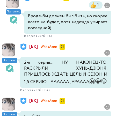
1
Постоялец
Вроде-бы должен был быть, но скорее
всего не будет, хотя надежда умирает
последней)
8 апреля 2026 11:41
[БК]
WhiteAmur
71
Постоялец
2-я серия... НУ НАКОНЕЦ-ТО,
РАСКРЫЛИ ХУНЬ-ДЗЮНЯ,
ПРИШЛОСЬ ЖДАТЬ ЦЕЛЫЙ СЕЗОН И
🤗
😀
😝
1,5 СЕРИЮ...АААААА, УРАААА
8 апреля 2026 00:42
[БК]
WhiteAmur
71
Постоялец