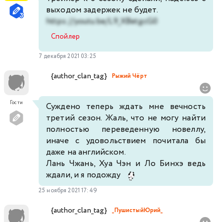
выходом задержек не будет.
https://youtu.be/L9_XBetgcG0
Спойлер
7 декабря 2021 03:25
{author_clan_tag}
Рыжий Чёрт
Гости
Суждено теперь ждать мне вечность
третий сезон. Жаль, что не могу найти
полностью переведенную новеллу,
иначе с удовольствием почитала бы
даже на английском.
Лань Чжань, Хуа Чэн и Ло Бинхэ ведь
ждали, и я подожду
25 ноября 2021 17:49
{author_clan_tag}
_ПушистыйЮрий_