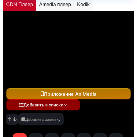
CDN Плеер
Amedia плеер
Kodik
Приложение AniMedia
Добавить в списки
Добавить заметку