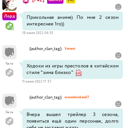
[F4L]
stas1426
245
Лорд
Прикольная аниме) По мне 2 сезон
интереснее 1го))
19 июля 2022 06:35
{author_clan_tag}
Verent
Гости
Ходоки из игры престолов в китайском
стиле "зима близко"
11 июня 2022 17:57
{author_clan_tag}
wwedenskaia17
Гости
Вчера вышел трейлер 3 сезона,
появиться ещё один персонаж, долго
себя не заставит ждать.