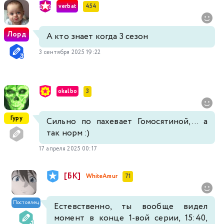
verbat
454
Лорд
А кто знает когда 3 сезон
3 сентября 2025 19:22
okalbo
3
Гуру
Сильно по пахевает Гомосятиной,... а
так норм :)
17 апреля 2025 00:17
[БК]
WhiteAmur
71
Постоялец
Естевственно, ты вообще видел
момент в конце 1-вой серии, 15:40,