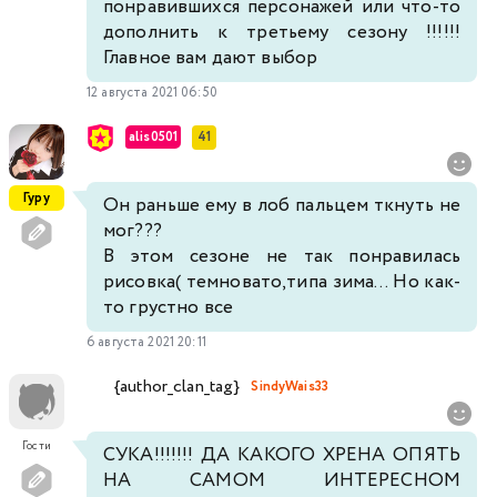
понравившихся персонажей или что-то
дополнить к третьему сезону !!!!!!
Главное вам дают выбор
12 августа 2021 06:50
alis0501
41
Гуру
Он раньше ему в лоб пальцем ткнуть не
мог???
В этом сезоне не так понравилась
рисовка( темновато,типа зима... Но как-
то грустно все
6 августа 2021 20:11
{author_clan_tag}
SindyWais33
Гости
СУКА!!!!!!! ДА КАКОГО ХРЕНА ОПЯТЬ
НА САМОМ ИНТЕРЕСНОМ