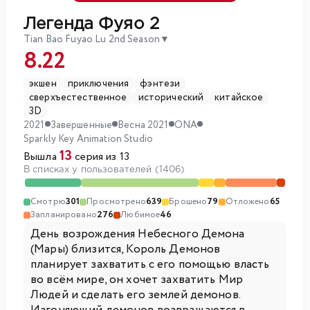
Легенда Фуяо 2
Tian Bao Fuyao Lu 2nd Season
▼
8.22
экшен
приключения
фэнтези
сверхъестественное
исторический
китайское
3D
2021
Завершенные
Весна 2021
ONA
Sparkly Key Animation Studio
13
Вышла
серия из 13
В списках у пользователей (1406)
Смотрю
301
Просмотрено
639
Брошено
79
Отложено
65
Запланировано
276
Любимое
46
День возрождения Небесного Демона
(Мары) близится, Король Демонов
планирует захватить с его помощью власть
во всём мире, он хочет захватить Мир
Людей и сделать его землей демонов.