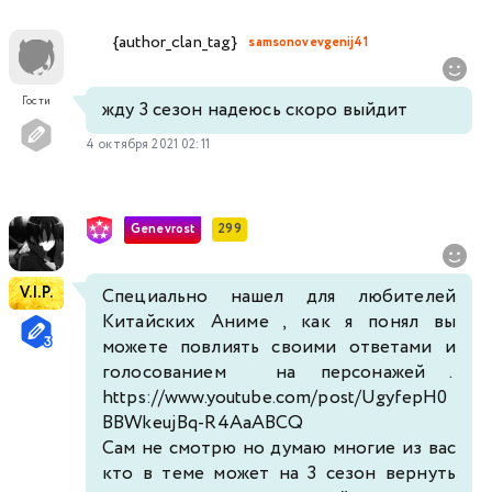
{author_clan_tag}
samsonovevgenij41
Гости
жду 3 сезон надеюсь скоро выйдит
4 октября 2021 02:11
Genevrost
299
V.I.P.
Специально нашел для любителей
Китайских Аниме , как я понял вы
можете повлиять своими ответами и
голосованием на персонажей .
https://www.youtube.com/post/UgyfepH0
BBWkeujBq-R4AaABCQ
Сам не смотрю но думаю многие из вас
кто в теме может на 3 сезон вернуть