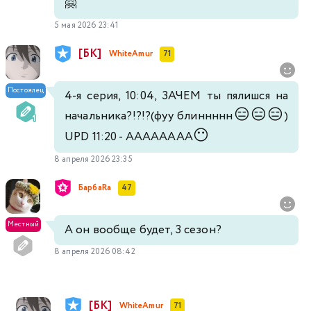
🤗
5 мая 2026 23:41
[БК]
WhiteAmur
71
Постоялец
4-я серия, 10:04, ЗАЧЕМ ты пялишся на
😑
😑
😑
начальника?!?!?(фуу блиннннн
)
😶
UPD 11:20 - АААААААА
8 апреля 2026 23:35
БарбаRа
47
Местный
А он вообще будет, 3 сезон?
8 апреля 2026 08:42
[БК]
WhiteAmur
71