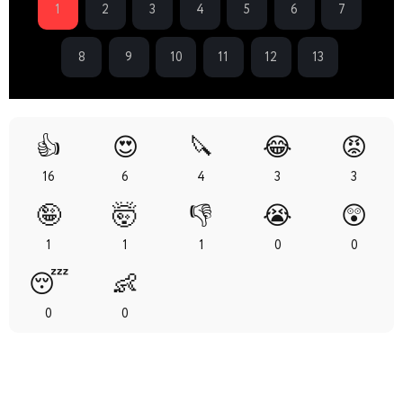
1
2
3
4
5
6
7
8
9
10
11
12
13
👍
😍
🔪
😂
😡
16
6
4
3
3
🤪
🤯
👎
😭
😲
1
1
1
0
0
😴
👶
0
0