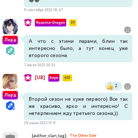
😁😁
11 сентября 2023 18:47
Roxanne-Dragon
59
Лорд
А что с этими парами, блин так
интересно было, а тут конец уже
второго сезона.
7 июля 2023 20:32
[UB]
Блум
435
2
Лорд
Второй сезон не хуже первого) Все так
же красиво, ярко и интересно! С
нетерпением жду третьего сезона;))
29 июня 2023 15:11
{author_clan_tag}
The Other Side