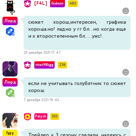
[F4L]
Gideon
482
Лорд
сюжет хорош,интересен, графика
хороша.но! ладно у гг бл...но когда еще
и к второстепенным бл.....ужс!.
20 декабря 2021 17:47
rinat98kgg
236
Лорд
если не учитывать голубятник то сюжет
хорош.
7 декабря 2021 19:43
Palych
303
Гуру
Трейлер к 3 сезону сделали, надеюсь с