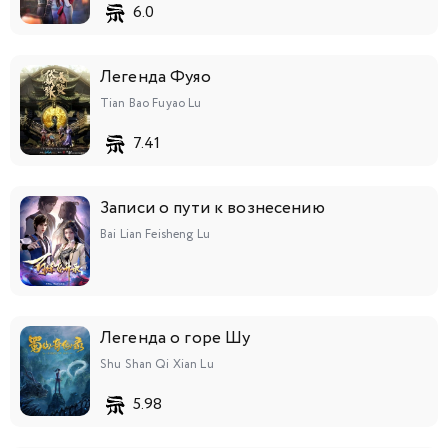
6.0
Легенда Фуяо
Tian Bao Fuyao Lu
7.41
Записи о пути к вознесению
Bai Lian Feisheng Lu
Легенда о горе Шу
Shu Shan Qi Xian Lu
5.98