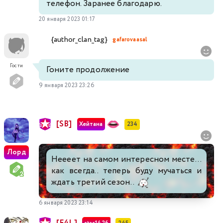
телефон. Заранее благодарю.
20 января 2023 01:17
{author_clan_tag}
gafarovaasal
Гости
Гоните продолжение
9 января 2023 23:26
[SB]
Хейтана
234
Лорд
Неееет на самом интересном месте...
как всегда.. теперь буду мучаться и
ждать третий сезон..
6 января 2023 23:14