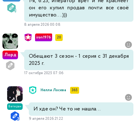
1-я, 6:23, иператор врет и не краснеет
он его купил продав почти все своё
имущество....)))
8 апреля 2026 00:08
iron1976
20
Лорд
Обещают 3 сезон - 1 серия с 31 декабря
2025 г.
17 октября 2025 07:06
Нелли Лосева
365
Ветеран
И хде он? Че то не нашла...
9 апреля 2026 21:22