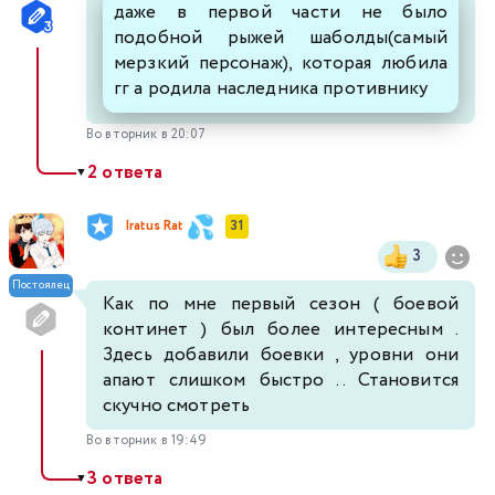
даже в первой части не было
подобной рыжей шаболды(самый
мерзкий персонаж), которая любила
гг а родила наследника противнику
Во вторник в 20:07
2 ответа
▼
Iratus Rat
31
3
Постоялец
Как по мне первый сезон ( боевой
континет ) был более интересным .
Здесь добавили боевки , уровни они
апают слишком быстро .. Становится
скучно смотреть
Во вторник в 19:49
3 ответа
▼