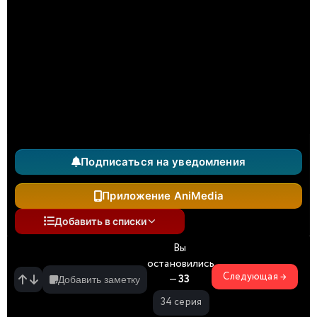
Подписаться на уведомления
Приложение AniMedia
Добавить в списки
Вы
остановились
Следующая →
—
33
Добавить заметку
34 серия