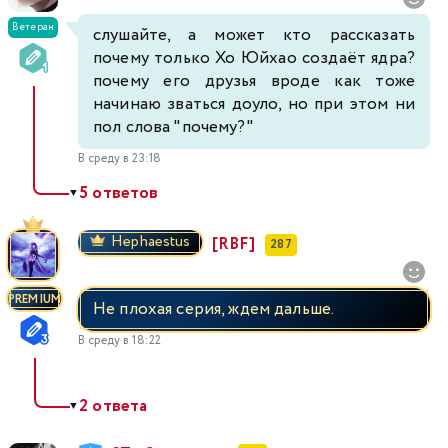
Ветеран
слушайте, а может кто рассказать
почему только Хо Юйхао создаёт ядра?
почему его друзья вроде как тоже
начинаю зваться доуло, но при этом ни
пол слова "почему?"
В среду в 23:18
5 ответов
▼
Hephaestus
[RBF]
287
PREMIUM
Не плохая серия, ждем дальше.
В среду в 18:22
2 ответа
▼