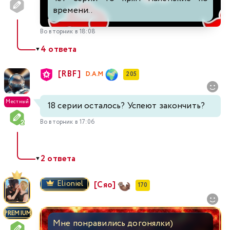
времени..
Во вторник в 18:08
4 ответа
▼
[RBF]
D.A.M
205
Местный
18 серии осталось? Успеют закончить?
Во вторник в 17:06
2 ответа
▼
Elioniel
[Сяо]
170
PREMIUM
Мне понравились догонялки)