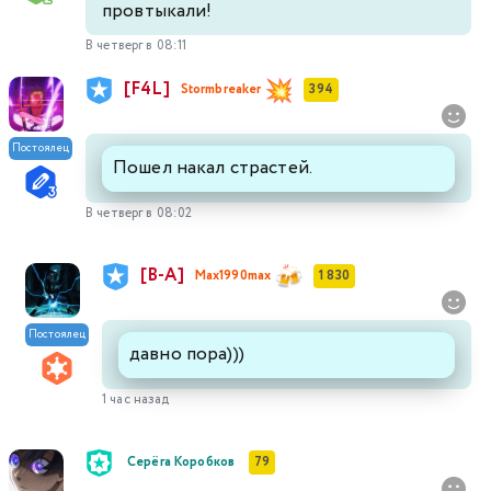
провтыкали!
В четверг в 08:11
[F4L]
Stormbreaker
394
Постоялец
Пошел накал страстей.
В четверг в 08:02
[В-А]
Max1990max
1 830
Постоялец
давно пора)))
1 час назад
Серёга Коробков
79