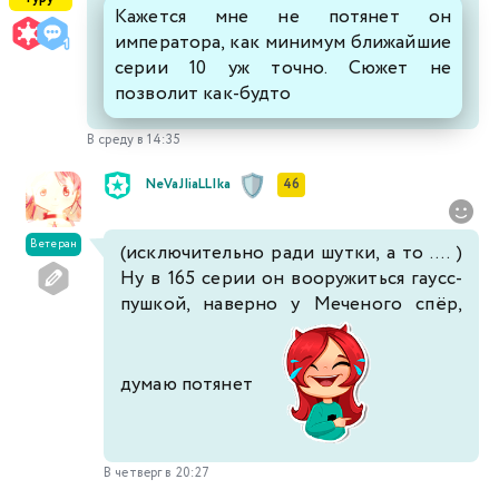
Кажется мне не потянет он
императора, как минимум ближайшие
серии 10 уж точно. Сюжет не
позволит как-будто
В среду в 14:35
NeVaJIiaLLIka
46
Ветеран
(исключительно ради шутки, а то .... )
Ну в 165 серии он вооружиться гаусс-
пушкой, наверно у Меченого спёр,
думаю потянет
В четверг в 20:27