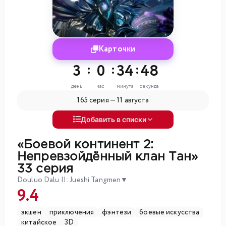
Карточки
3
:
0
:
34
:
46
день
час
минута
секунда
165 серия —
11 августа
Добавить в списки
«Боевой континент 2:
Непревзойдённый клан Тан»
33 серия
Douluo Dalu II: Jueshi Tangmen
▼
9.4
экшен
приключения
фэнтези
боевые искусства
китайское
3D