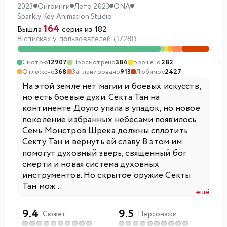
2023
Онгоинги
Лето 2023
ONA
Sparkly Key Animation Studio
164
Вышла
серия из 182
В списках у пользователей (17281)
Смотрю
12907
Просмотрено
384
Брошено
282
Отложено
368
Запланировано
913
Любимое
2427
На этой земле нет магии и боевых искусств,
но есть боевые духи. Секта Тан на
континенте Доуло упала в упадок, но новое
поколение избранных небесами появилось.
Семь Монстров Шрека должны сплотить
Секту Тан и вернуть ей славу. В этом им
помогут духовный зверь, священный бог
смерти и новая система духовных
инструментов. Но скрытое оружие Секты
Тан мож...
ещё
9.4
9.5
Сюжет
Персонажи