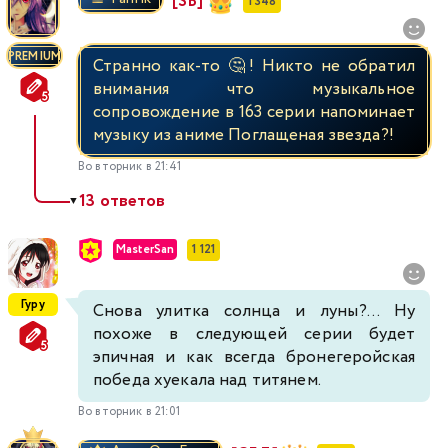
[SB]
1 348
PREMIUM
Странно как-то 🤔! Никто не обратил
внимания что музыкальное
сопровождение в 163 серии напоминает
музыку из аниме Поглащеная звезда?!
Во вторник в 21:41
13 ответов
▼
MasterSan
1 121
Гуру
Снова улитка солнца и луны?... Ну
похоже в следующей серии будет
эпичная и как всегда бронегеройская
победа хуекала над титянем.
Во вторник в 21:01