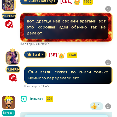
Аинз Оал Гоун
[СБД]
1 070
PREMIUM
вот дратца над своими врагами вот
это хорошая идея обычно так не
делают
Во вторник в 20:09
Fanfik
[SB]
1 348
PREMIUM
Они взяли сюжет по книги только
немного переделали его
В четверг в 13:45
immunet
301
1
Ветеран