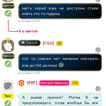
PREMIUM
часть серий еще не доступны стали
опять что то мудряд
В четверг в 11:07
6 ответов
▼
Solovik
[CGU]
105
PREMIUM
что то совсем нет желания смотреть
😅
еле до 140 дотянул
В четверг в 11:06
[RBF]
Дмитрий Завальнюк
226
Гуру
А рыжая причем? Могла б не
предупреждать, тогда вообще бы все