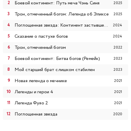
113
114
115
116
117
118
119
Боевой континент: Путь меча Чэнь Синя
2025
Трон, отмеченный богом: Легенда об Эликсе
2025
120
121
122
123
124
125
126
Поглощенная звезда: Континент застывшей крови
2024
127
128
129
130
131
132
133
Сказание о пастухе богов
2024
Трон, отмеченный богом
134
135
136
137
138
139
140
2022
Боевой континент: Битва богов (Ремейк)
2023
141
142
143
144
145
146
147
Мой старший брат слишком стабилен
2023
148
149
150
151
152
153
154
Новая легенда о мечнике
2021
Легенды и герои 4
2021
155
156
157
158
159
160
161
Легенда Фуяо 2
2021
162
163
164
165
Поглощенная звезда
2020