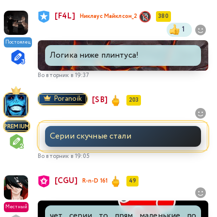
[F4L]
Никлаус Майклсон_2
380
1
Постоялец
Логика ниже плинтуса!
Во вторник в 19:37
Poranoik
[SB]
203
PREMIUM
Серии скучные стали
Во вторник в 19:05
[CGU]
R-n-D 161
49
Местный
чет серии то прям маленькие по