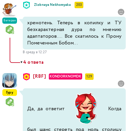
Zlobnaya Nekhomyaka
203
Ветеран
хренотень. Теперь в копилку и ТУ
безхарактерная дура по мнению
адаптаторов.... Все скатилось к Прону
Помеченным Бобом...
В среду в 12:27
4 ответа
▼
[RBF]
KONDORKNOMDK
129
Гуру
Да, да ответит
Когда
был шанс стереть под ноль столицу