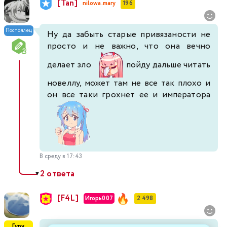
[Tan]
nilowa.mary
196
Постоялец
Ну да забыть старые привязаности не
просто и не важно, что она вечно
делает зло
пойду дальше читать
новеллу, может там не все так плохо и
он все таки грохнет ее и императора
В среду в 17:43
2 ответа
▼
[F4L]
Игорь007
2 498
Гуру