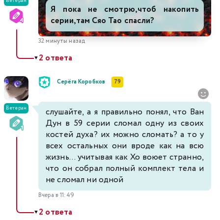
Ветеран
Я пока не смотрю,чтоб накопить
серии,там Сяо Тао спасли?
32 минуты назад
2 ответа
▼
Серёга Коробков
79
Ветеран
слушайте, а я правильно понял, что Ван
Дун в 59 серии сломал одну из своих
костей духа? их можно сломать? а то у
всех остальных они вроде как на всю
жизнь... учитывая как Хо воюет странно,
что он собрал полный комплект тела и
не сломал ни одной
Вчера в 11:49
2 ответа
▼