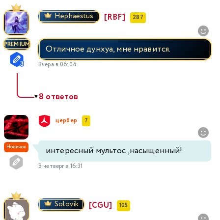
Hephaestus
[RBF]
287
PREMIUM
Отличное дунхуа, мне нравится.
Вчера в 06:04
8 ответов
▼
цербер
7
Новичок
интересный мультос ,насыщенный!
В четверг в 16:31
Solovik
[CGU]
105