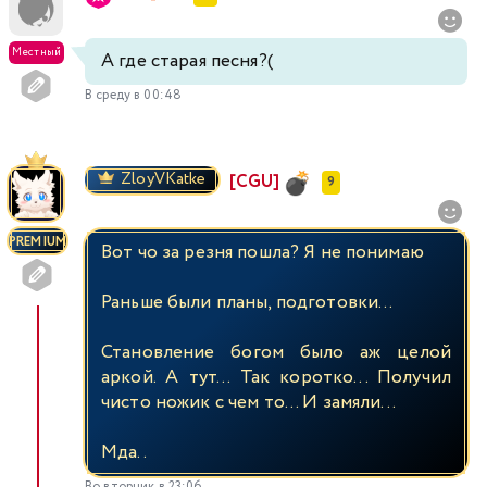
Местный
А где старая песня?(
В среду в 00:48
ZloyVKatke
[CGU]
9
PREMIUM
Вот чо за резня пошла? Я не понимаю
Раньше были планы, подготовки...
Становление богом было аж целой
аркой. А тут... Так коротко... Получил
чисто ножик с чем то... И замяли...
Мда..
Во вторник в 23:06