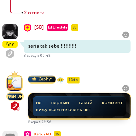
2 ответа
▼
[SB]
Ed Lifestyle
35
Гуру
seria tak sebe !!!!!!!!!!
В среду в 00:48
Zephyr
1 344
PREMIUM
не первый такой коммент
вижу,всем не очень чет
Вчера в 23:56
Kero_2413
16