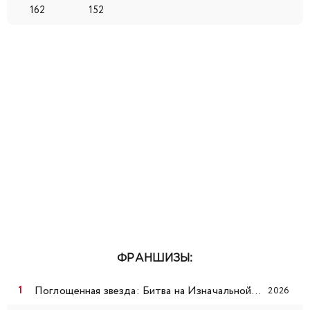
162
152
57
58
59
60
61
62
63
64
65
66
67
68
69
70
71
72
73
74
75
76
77
78
79
80
81
82
83
84
85
86
87
88
89
90
91
92
93
94
95
96
97
98
99
100
101
102
103
104
105
ФРАНШИЗЫ:
106
107
108
109
110
111
112
Поглощенная звезда: Битва на Изначальной звезде
2026