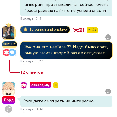
империи провтыкали, а сейчас очень
"расстраиваются" что не успели спасти
В среду в 10:13
To punish and enslave
[天道]
2 064
PREMIUM
164:она его нае*ала ?? Надо было сразу
рыжую гасить второй раз ее отпускает
В среду в 05:27
12 ответов
▼
Diamond_Sky
11
Лорд
Уже даже смотреть не интересно...
В среду в 04:40