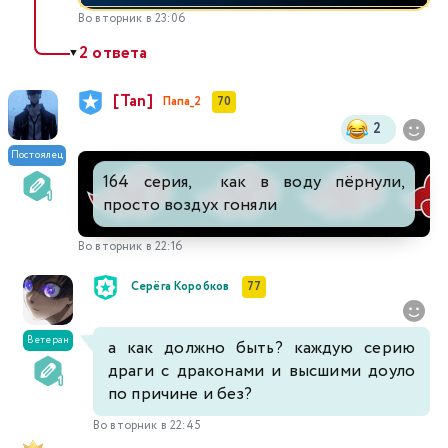
Во вторник в 23:06
2 ответа
▼
[Tan]
Папа_2
70
2
Постоялец
164 серия, как в воду пёрнули,
просто воздух гоняли
Во вторник в 22:16
Серёга Коробков
77
Ветеран
а как должно быть? каждую серию
драги с драконами и высшими доуло
по причине и без?
Во вторник в 22:45