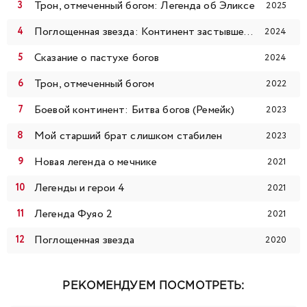
Трон, отмеченный богом: Легенда об Эликсе
2025
120
121
122
123
124
125
126
Поглощенная звезда: Континент застывшей крови
2024
127
128
129
130
131
132
133
Сказание о пастухе богов
2024
Трон, отмеченный богом
134
135
136
137
138
139
140
2022
Боевой континент: Битва богов (Ремейк)
2023
141
142
143
144
145
146
147
Мой старший брат слишком стабилен
2023
148
149
150
151
152
153
154
Новая легенда о мечнике
2021
Легенды и герои 4
2021
155
156
157
158
159
160
161
Легенда Фуяо 2
2021
162
163
164
165
Поглощенная звезда
2020
РЕКОМЕНДУЕМ ПОСМОТРЕТЬ: