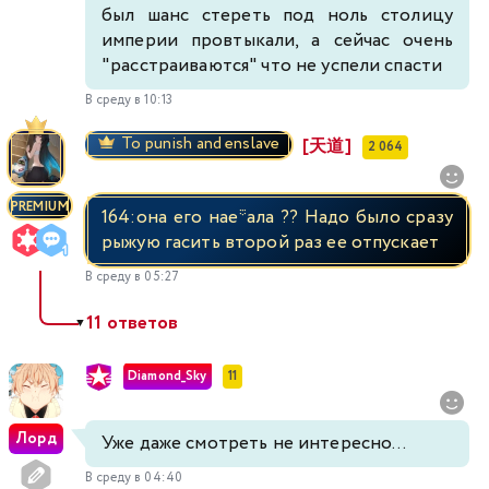
был шанс стереть под ноль столицу
империи провтыкали, а сейчас очень
"расстраиваются" что не успели спасти
В среду в 10:13
To punish and enslave
[天道]
2 064
PREMIUM
164:она его нае*ала ?? Надо было сразу
рыжую гасить второй раз ее отпускает
В среду в 05:27
11 ответов
▼
Diamond_Sky
11
Лорд
Уже даже смотреть не интересно...
В среду в 04:40