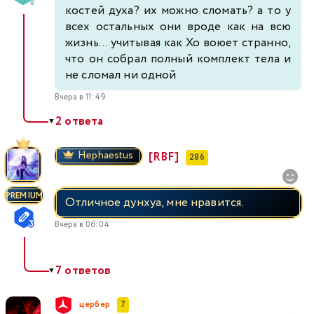
костей духа? их можно сломать? а то у
всех остальных они вроде как на всю
жизнь... учитывая как Хо воюет странно,
что он собрал полный комплект тела и
не сломал ни одной
Вчера в 11:49
2 ответа
▼
Hephaestus
[RBF]
286
PREMIUM
Отличное дунхуа, мне нравится.
Вчера в 06:04
7 ответов
▼
цербер
7