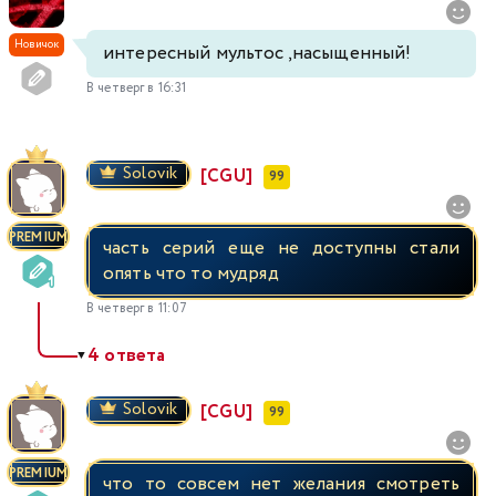
Новичок
интересный мультос ,насыщенный!
В четверг в 16:31
Solovik
[CGU]
99
PREMIUM
часть серий еще не доступны стали
опять что то мудряд
В четверг в 11:07
4 ответа
▼
Solovik
[CGU]
99
PREMIUM
что то совсем нет желания смотреть