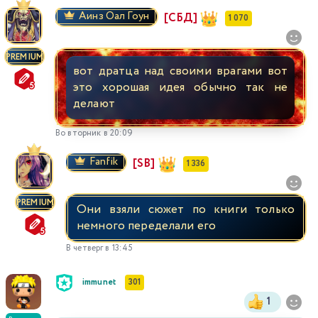
Аинз Оал Гоун
[СБД]
1 070
PREMIUM
вот дратца над своими врагами вот
это хорошая идея обычно так не
делают
Во вторник в 20:09
Fanfik
[SB]
1 336
PREMIUM
Они взяли сюжет по книги только
немного переделали его
В четверг в 13:45
immunet
301
1