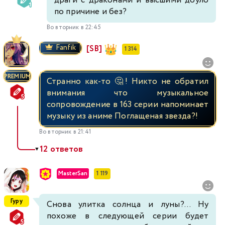
драги с драконами и высшими доуло
по причине и без?
Во вторник в 22:45
Fanfik
[SB]
1 314
PREMIUM
Странно как-то 🤔! Никто не обратил
внимания что музыкальное
сопровождение в 163 серии напоминает
музыку из аниме Поглащеная звезда?!
Во вторник в 21:41
12 ответов
▼
MasterSan
1 119
Гуру
Снова улитка солнца и луны?... Ну
похоже в следующей серии будет