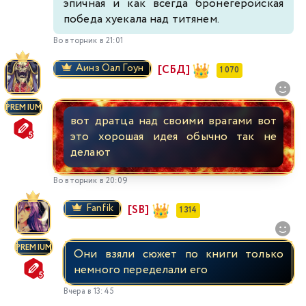
эпичная и как всегда бронегеройская
победа хуекала над титянем.
Во вторник в 21:01
Аинз Оал Гоун
[СБД]
1 070
PREMIUM
вот дратца над своими врагами вот
это хорошая идея обычно так не
делают
Во вторник в 20:09
Fanfik
[SB]
1 314
PREMIUM
Они взяли сюжет по книги только
немного переделали его
Вчера в 13:45