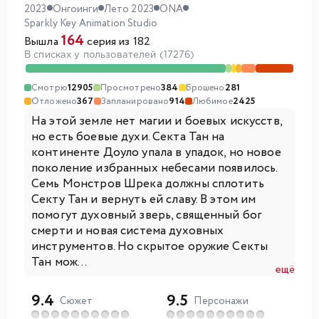
2023
Онгоинги
Лето 2023
ONA
Sparkly Key Animation Studio
164
Вышла
серия из 182
В списках у пользователей (17276)
Смотрю
12905
Просмотрено
384
Брошено
281
Отложено
367
Запланировано
914
Любимое
2425
На этой земле нет магии и боевых искусств,
но есть боевые духи. Секта Тан на
континенте Доуло упала в упадок, но новое
поколение избранных небесами появилось.
Семь Монстров Шрека должны сплотить
Секту Тан и вернуть ей славу. В этом им
помогут духовный зверь, священный бог
смерти и новая система духовных
инструментов. Но скрытое оружие Секты
Тан мож...
ещё
9.4
9.5
Сюжет
Персонажи