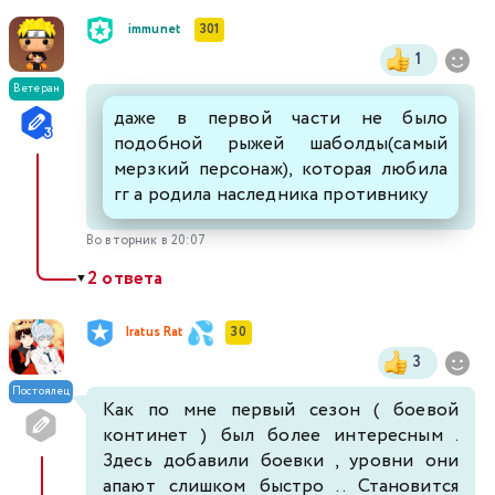
immunet
301
1
Ветеран
даже в первой части не было
подобной рыжей шаболды(самый
мерзкий персонаж), которая любила
гг а родила наследника противнику
Во вторник в 20:07
2 ответа
▼
Iratus Rat
30
3
Постоялец
Как по мне первый сезон ( боевой
континет ) был более интересным .
Здесь добавили боевки , уровни они
апают слишком быстро .. Становится