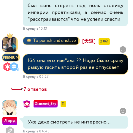
был шанс стереть под ноль столицу
империи провтыкали, а сейчас очень
"расстраиваются" что не успели спасти
В среду в 10:13
To punish and enslave
[天道]
2 061
PREMIUM
164:она его нае*ала ?? Надо было сразу
рыжую гасить второй раз ее отпускает
В среду в 05:27
7 ответов
▼
Diamond_Sky
11
Лорд
Уже даже смотреть не интересно...
В среду в 04:40