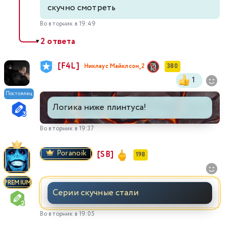
скучно смотреть
Во вторник в 19:49
2 ответа
▼
[F4L]
Никлаус Майклсон_2
380
1
Постоялец
Логика ниже плинтуса!
Во вторник в 19:37
Poranoik
[SB]
198
PREMIUM
Серии скучные стали
Во вторник в 19:05