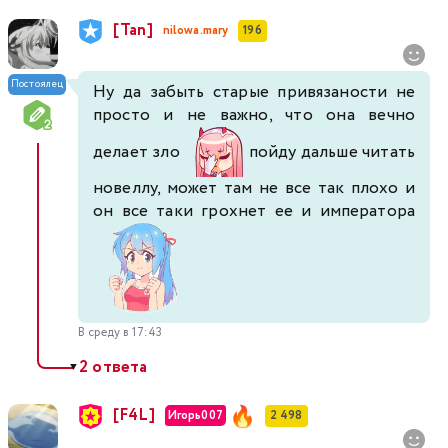
[Tan]
nilowa.mary
196
Постоялец
Ну да забыть старые привязаности не
просто и не важно, что она вечно
делает зло
пойду дальше читать
новеллу, может там не все так плохо и
он все таки грохнет ее и императора
В среду в 17:43
2 ответа
▼
[F4L]
Игорь007
2 498