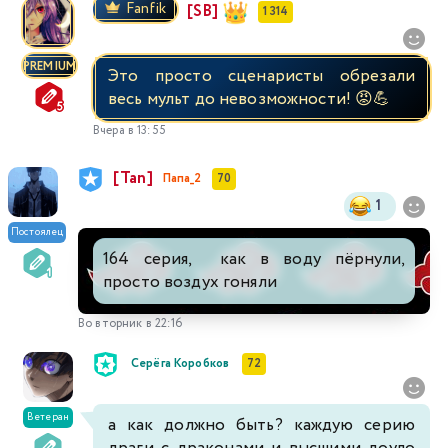
Fanfik
[SB]
1 314
PREMIUM
Это просто сценаристы обрезали
весь мульт до невозможности! 😡💪
Вчера в 13:55
[Tan]
Папа_2
70
1
Постоялец
164 серия, как в воду пёрнули,
просто воздух гоняли
Во вторник в 22:16
Серёга Коробков
72
Ветеран
а как должно быть? каждую серию