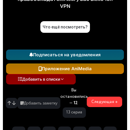
Подписаться на уведомления
Приложение AniMedia
Добавить в списки
Вы
остановились
Следующая →
—
12
Добавить заметку
13 серия