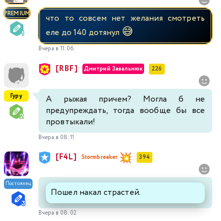
PREMIUM
что то совсем нет желания смотреть
😅
еле до 140 дотянул
Вчера в 11:06
[RBF]
Дмитрий Завальнюк
226
Гуру
А рыжая причем? Могла б не
предупреждать, тогда вообще бы все
провтыкали!
Вчера в 08:11
[F4L]
Stormbreaker
394
Постоялец
Пошел накал страстей.
Вчера в 08:02