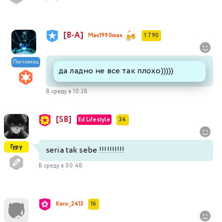
[В-А]
Max1990max
1 790
Постоялец
да ладно не все так плохо)))))
В среду в 10:28
[SB]
Ed Lifestyle
34
Гуру
seria tak sebe !!!!!!!!!!
В среду в 00:48
Kero_2413
16