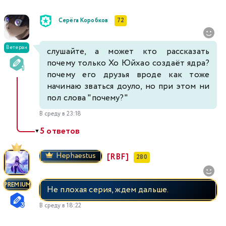
Серёга Коробков
72
Ветеран
слушайте, а может кто рассказать
почему только Хо Юйхао создаёт ядра?
почему его друзья вроде как тоже
начинаю зваться доуло, но при этом ни
пол слова "почему?"
В среду в 23:18
5 ответов
▼
Hephaestus
[RBF]
280
PREMIUM
Не плохая серия, ждем дальше.
В среду в 18:22