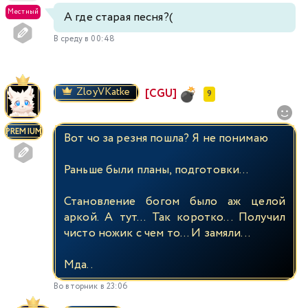
Местный
А где старая песня?(
В среду в 00:48
ZloyVKatke
[CGU]
9
PREMIUM
Вот чо за резня пошла? Я не понимаю
Раньше были планы, подготовки...
Становление богом было аж целой
аркой. А тут... Так коротко... Получил
чисто ножик с чем то... И замяли...
Мда..
Во вторник в 23:06