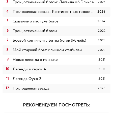
Трон, отмеченный богом: Легенда об Эликсе
2025
120
121
122
123
124
125
126
Поглощенная звезда: Континент застывшей крови
2024
127
128
129
130
131
132
133
Сказание о пастухе богов
2024
Трон, отмеченный богом
134
135
136
137
138
139
140
2022
Боевой континент: Битва богов (Ремейк)
2023
141
142
143
144
145
146
147
Мой старший брат слишком стабилен
2023
148
149
150
151
152
153
154
Новая легенда о мечнике
2021
Легенды и герои 4
2021
155
156
157
158
159
160
161
Легенда Фуяо 2
2021
162
163
164
165
Поглощенная звезда
2020
РЕКОМЕНДУЕМ ПОСМОТРЕТЬ: