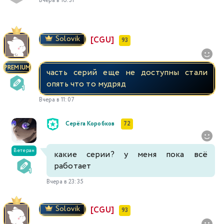
Вчера в 16:31
Solovik
[CGU]
93
PREMIUM
часть серий еще не доступны стали
опять что то мудряд
Вчера в 11:07
Серёга Коробков
72
Ветеран
какие серии? у меня пока всё
работает
Вчера в 23:35
Solovik
[CGU]
93