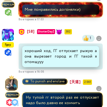
PREMIUM
Мне понравились догонялки)
Во вторник в 17:03
[SB]
ShorterDayZ
382
1
Гуру
хороший ход, ГГ отпускает рыжую а
она вырезает город и ГГ такой я
отомщууу
Во вторник в 16:08
To punish and enslave
[天道]
2 061
PREMIUM
Ну тупой гг второй раз ее отпускает
надо было давно ее кончить