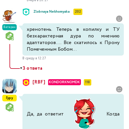
Вчера в 20:27
Zlobnaya Nekhomyaka
202
Ветеран
хренотень. Теперь в копилку и ТУ
безхарактерная дура по мнению
адаптаторов.... Все скатилось к Прону
Помеченным Бобом...
В среду в 12:27
3 ответа
▼
[RBF]
KONDORKNOMDK
118
Гуру
Да, да ответит
Когда