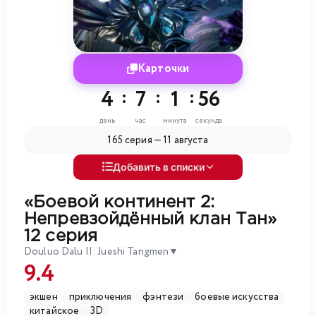
Карточки
4
:
7
:
1
:
55
день
час
минута
секунда
165 серия —
11 августа
Добавить в списки
«Боевой континент 2:
Непревзойдённый клан Тан»
12 серия
Douluo Dalu II: Jueshi Tangmen
▼
9.4
экшен
приключения
фэнтези
боевые искусства
китайское
3D