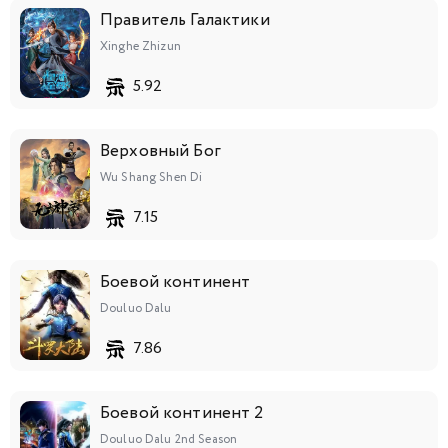
Правитель Галактики
Xinghe Zhizun
5.92
Верховный Бог
Wu Shang Shen Di
7.15
Боевой континент
Douluo Dalu
7.86
Боевой континент 2
Douluo Dalu 2nd Season