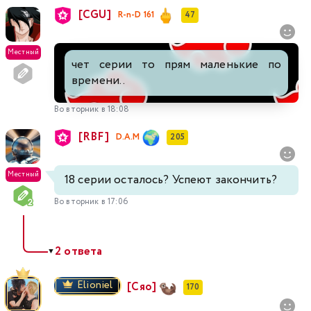
[CGU]
R-n-D 161
47
Местный
чет серии то прям маленькие по
времени..
Во вторник в 18:08
[RBF]
D.A.M
205
Местный
18 серии осталось? Успеют закончить?
Во вторник в 17:06
2 ответа
▼
Elioniel
[Сяо]
170