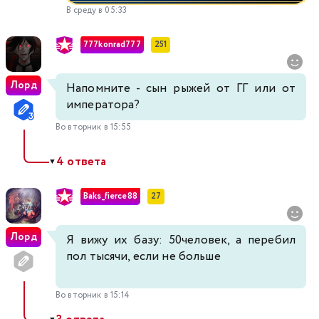
В среду в 05:33
777konrad777
251
Лорд
Напомните - сын рыжей от ГГ или от
императора?
Во вторник в 15:55
4 ответа
▼
Baks_fierce88
27
Лорд
Я вижу их базу: 50человек, а перебил
пол тысячи, если не больше
Во вторник в 15:14