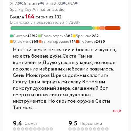
2023
Онгоинги
Лето 2023
ONA
Sparkly Key Animation Studio
164
Вышла
серия из 182
В списках у пользователей (17288)
Смотрю
12912
Просмотрено
382
Брошено
282
Отложено
368
Запланировано
914
Любимое
2430
На этой земле нет магии и боевых искусств,
но есть боевые духи. Секта Тан на
континенте Доуло упала в упадок, но новое
поколение избранных небесами появилось.
Семь Монстров Шрека должны сплотить
Секту Тан и вернуть ей славу. В этом им
помогут духовный зверь, священный бог
смерти и новая система духовных
инструментов. Но скрытое оружие Секты
Тан мож...
ещё
9.4
9.5
Сюжет
Персонажи