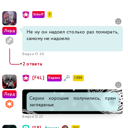
Enkoff
5
Лорд
Не ну он надоел столько раз помирать,
самому не надоело
Вчера в 15:49
2 ответа
▼
[F4L]
Кирико
1 888
Лорд
Серии хорошие получились, прям
загляденье.
Вчера в 12:25