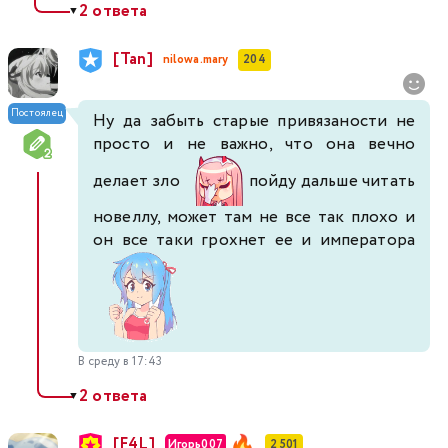
2 ответа
▼
[Tan]
nilowa.mary
204
Постоялец
Ну да забыть старые привязаности не
просто и не важно, что она вечно
делает зло
пойду дальше читать
новеллу, может там не все так плохо и
он все таки грохнет ее и императора
В среду в 17:43
2 ответа
▼
[F4L]
Игорь007
2 501