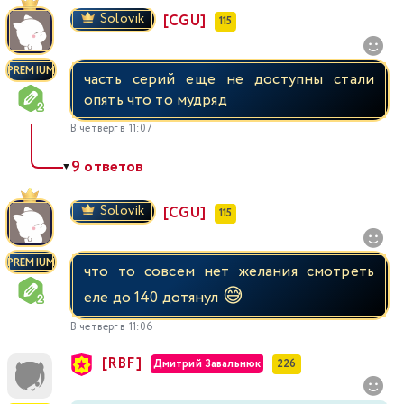
Solovik
[CGU]
115
PREMIUM
часть серий еще не доступны стали
опять что то мудряд
В четверг в 11:07
9 ответов
▼
Solovik
[CGU]
115
PREMIUM
что то совсем нет желания смотреть
😅
еле до 140 дотянул
В четверг в 11:06
[RBF]
Дмитрий Завальнюк
226