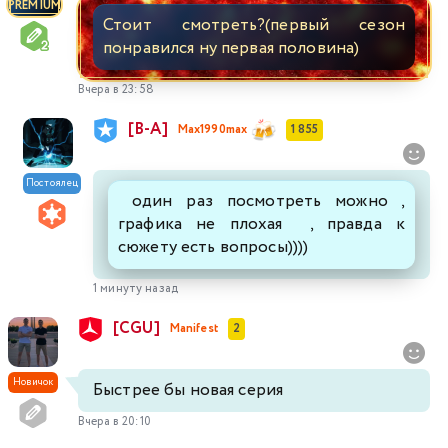
PREMIUM
Стоит смотреть?(первый сезон
понравился ну первая половина)
Вчера в 23:58
[В-А]
Max1990max
1 855
Постоялец
один раз посмотреть можно ,
графика не плохая , правда к
сюжету есть вопросы))))
1 минуту назад
[CGU]
Manifest
2
Новичок
Быстрее бы новая серия
Вчера в 20:10