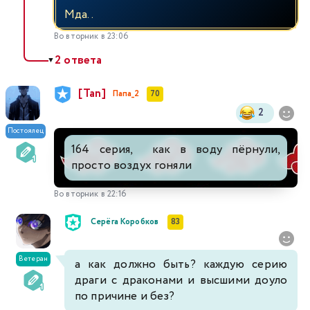
Мда..
Во вторник в 23:06
2 ответа
▼
[Tan]
Папа_2
70
2
Постоялец
164 серия, как в воду пёрнули,
просто воздух гоняли
Во вторник в 22:16
Серёга Коробков
83
Ветеран
а как должно быть? каждую серию
драги с драконами и высшими доуло
по причине и без?