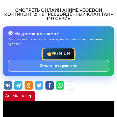
СМОТРЕТЬ ОНЛАЙН АНИМЕ «БОЕВОЙ
КОНТИНЕНТ 2: НЕПРЕВЗОЙДЁННЫЙ КЛАН ТАН»
140 СЕРИЯ
🚫 Надоела реклама?
Premium или отключите рекламу на балансе — энергией или
рублями.
PREMIUM
Отключить рекламу
Amedia плеер