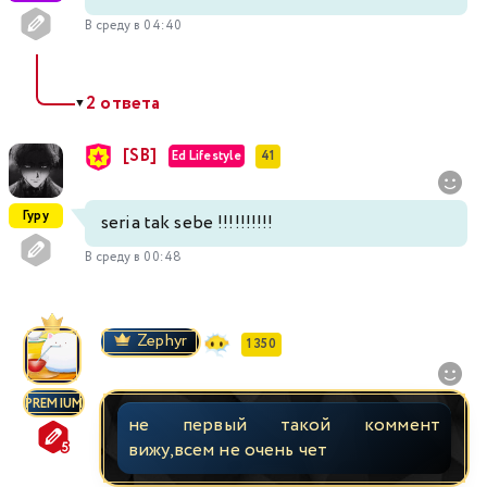
В среду в 04:40
2 ответа
▼
[SB]
Ed Lifestyle
41
Гуру
seria tak sebe !!!!!!!!!!
В среду в 00:48
Zephyr
1 350
PREMIUM
не первый такой коммент
вижу,всем не очень чет