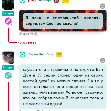
[SB]
Вормора
737
Ветеран
Я пока не смотрю,чтоб накопить
серии,там Сяо Тао спасли?
Вчера в 10:43
3 ответа
▼
Серёга Коробков
83
Ветеран
слушайте, а я правильно понял, что Ван
Дун в 59 серии сломал одну из своих
костей духа? их можно сломать? а то у
всех остальных они вроде как на всю
жизнь... учитывая как Хо воюет странно,
что он собрал полный комплект тела и
не сломал ни одной