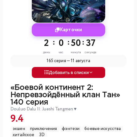
Карточки
2
:
0
:
50
:
35
день
час
минута
секунда
165 серия —
11 августа
Добавить в списки
«Боевой континент 2:
Непревзойдённый клан Тан»
140 серия
Douluo Dalu II: Jueshi Tangmen
▼
9.4
экшен
приключения
фэнтези
боевые искусства
китайское
3D