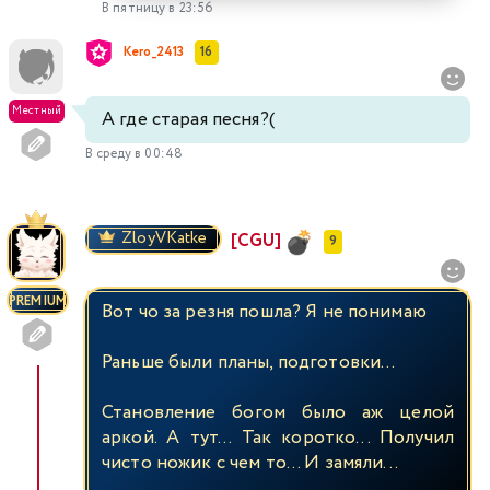
В пятницу в 23:56
Kero_2413
16
Местный
А где старая песня?(
В среду в 00:48
ZloyVKatke
[CGU]
9
PREMIUM
Вот чо за резня пошла? Я не понимаю
Раньше были планы, подготовки...
Становление богом было аж целой
аркой. А тут... Так коротко... Получил
чисто ножик с чем то... И замяли...