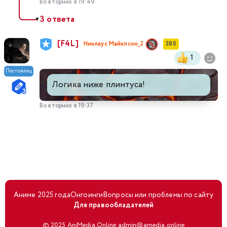
Во вторник в 19:49
3 ответа
▼
[F4L]
Никлаус Майклсон_2
380
1
Постоялец
Логика ниже плинтуса!
Во вторник в 19:37
Аниме 2025 года
Онгоинги
Вопросы или проблемы по сайту
Для правообладателей
© 2025 AniMedia.Online admin@amedia.online