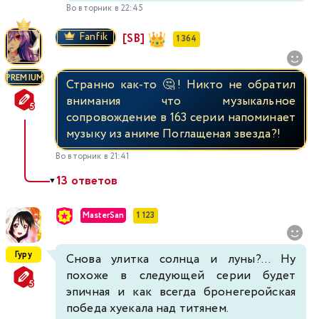
Во вторник в 22:45
Fanfik
[SB]
1 364
PREMIUM
Странно как-то 🤔! Никто не обратил
внимания что музыкальное
сопровождение в 163 серии напоминает
музыку из аниме Поглащеная звезда?!
Во вторник в 21:41
13 ответов
▼
MasterSan
1 123
Гуру
Снова улитка солнца и луны?... Ну
похоже в следующей серии будет
эпичная и как всегда бронегеройская
победа хуекала над титянем.