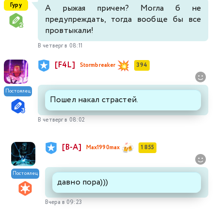
Гуру
А рыжая причем? Могла б не
предупреждать, тогда вообще бы все
провтыкали!
В четверг в 08:11
[F4L]
Stormbreaker
394
Постоялец
Пошел накал страстей.
В четверг в 08:02
[В-А]
Max1990max
1 855
Постоялец
давно пора)))
Вчера в 09:23