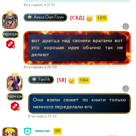
Во вторник в 21:01
Аинз Оал Гоун
[СБД]
1 075
PREMIUM
вот дратца над своими врагами вот
это хорошая идея обычно так не
делают
Во вторник в 20:09
Fanfik
[SB]
1 364
PREMIUM
Они взяли сюжет по книги только
немного переделали его
В четверг в 13:45
immunet
301