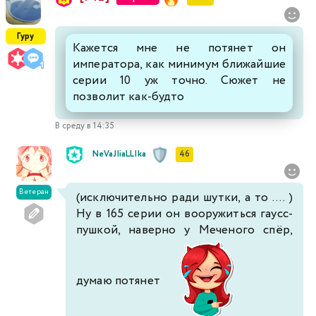
Гуру
Кажется мне не потянет он
императора, как минимум ближайшие
серии 10 уж точно. Сюжет не
позволит как-будто
В среду в 14:35
NeVaJIiaLLIka
46
Ветеран
(исключительно ради шутки, а то .... )
Ну в 165 серии он вооружиться гаусс-
пушкой, наверно у Меченого спёр,
думаю потянет