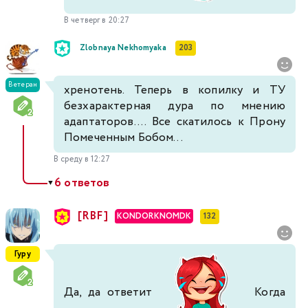
В четверг в 20:27
Zlobnaya Nekhomyaka
203
Ветеран
хренотень. Теперь в копилку и ТУ
безхарактерная дура по мнению
адаптаторов.... Все скатилось к Прону
Помеченным Бобом...
В среду в 12:27
6 ответов
▼
[RBF]
KONDORKNOMDK
132
Гуру
Да, да ответит
Когда