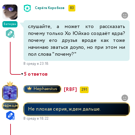
Серёга Коробков
83
Ветеран
слушайте, а может кто рассказать
почему только Хо Юйхао создаёт ядра?
почему его друзья вроде как тоже
начинаю зваться доуло, но при этом ни
пол слова "почему?"
В среду в 23:18
5 ответов
▼
Hephaestus
[RBF]
291
PREMIUM
Не плохая серия, ждем дальше.
В среду в 18:22