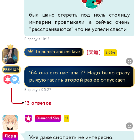
был шанс стереть под ноль столицу
империи провтыкали, а сейчас очень
"расстраиваются" что не успели спасти
В среду в 10:13
To punish and enslave
[天道]
2 064
PREMIUM
164:она его нае*ала ?? Надо было сразу
рыжую гасить второй раз ее отпускает
В среду в 05:27
13 ответов
▼
Diamond_Sky
11
Лорд
Уже даже смотреть не интересно...