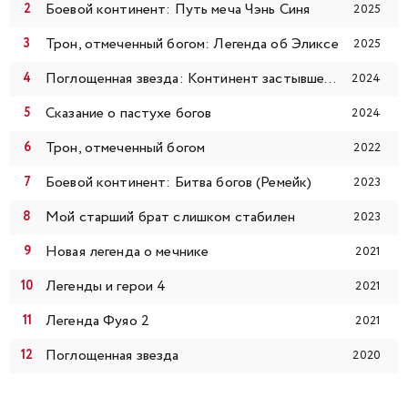
113
114
115
116
117
118
119
Боевой континент: Путь меча Чэнь Синя
2025
Трон, отмеченный богом: Легенда об Эликсе
2025
120
121
122
123
124
125
126
Поглощенная звезда: Континент застывшей крови
2024
127
128
129
130
131
132
133
Сказание о пастухе богов
2024
Трон, отмеченный богом
134
135
136
137
138
139
140
2022
Боевой континент: Битва богов (Ремейк)
2023
141
142
143
144
145
146
147
Мой старший брат слишком стабилен
2023
148
149
150
151
152
153
154
Новая легенда о мечнике
2021
Легенды и герои 4
2021
155
156
157
158
159
160
161
Легенда Фуяо 2
2021
162
163
164
165
Поглощенная звезда
2020