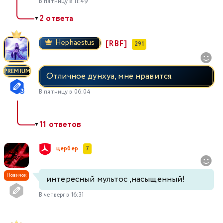
В пятницу в 11:49
2 ответа
▼
Hephaestus
[RBF]
291
PREMIUM
Отличное дунхуа, мне нравится.
В пятницу в 06:04
11 ответов
▼
цербер
7
Новичок
интересный мультос ,насыщенный!
В четверг в 16:31