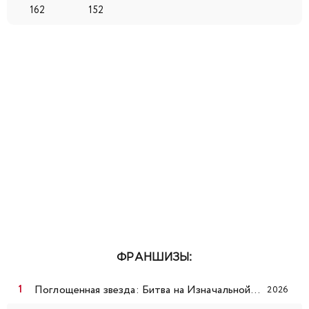
162
152
57
58
59
60
61
62
63
64
65
66
67
68
69
70
71
72
73
74
75
76
77
78
79
80
81
82
83
84
85
86
87
88
89
90
91
92
93
94
95
96
97
98
99
100
101
102
103
104
105
ФРАНШИЗЫ:
106
107
108
109
110
111
112
Поглощенная звезда: Битва на Изначальной звезде
2026