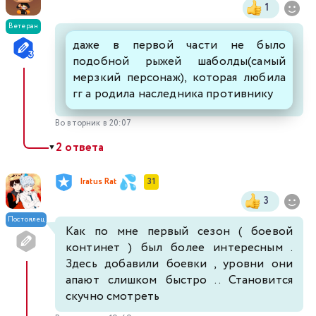
1
Ветеран
даже в первой части не было
подобной рыжей шаболды(самый
мерзкий персонаж), которая любила
гг а родила наследника противнику
Во вторник в 20:07
2 ответа
▼
Iratus Rat
31
3
Постоялец
Как по мне первый сезон ( боевой
континет ) был более интересным .
Здесь добавили боевки , уровни они
апают слишком быстро .. Становится
скучно смотреть