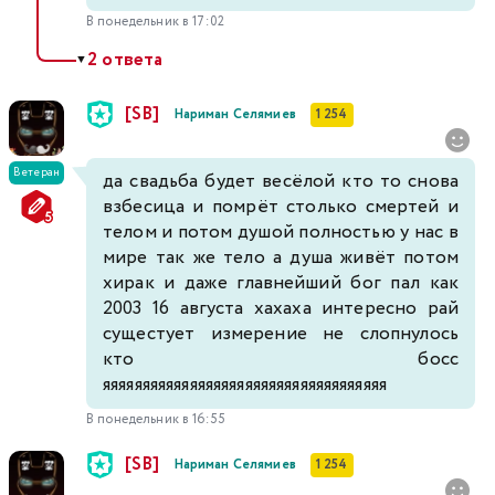
В понедельник в 17:02
2 ответа
▼
[SB]
Нариман Селямиев
1 254
Ветеран
да свадьба будет весёлой кто то снова
взбесица и помрёт столько смертей и
телом и потом душой полностью у нас в
мире так же тело а душа живёт потом
хирак и даже главнейший бог пал как
2003 16 августа хахаха интересно рай
сущестует измерение не слопнулось
кто босс
яяяяяяяяяяяяяяяяяяяяяяяяяяяяяяяяяяяя
В понедельник в 16:55
[SB]
Нариман Селямиев
1 254