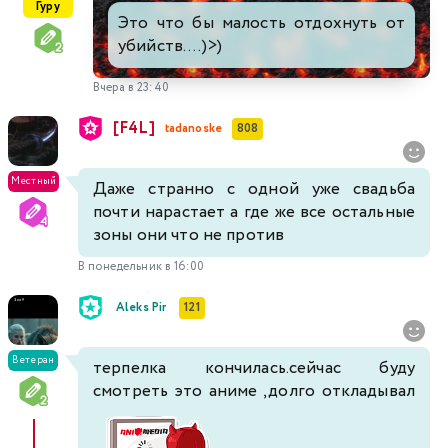
Гуру
Это что бы малость отдохнуть от
убийств....)>)
Вчера в 23:40
[F4L]
tadanoske
808
Местный
Даже странно с одной уже свадьба
почти нарастает а где же все остальные
зоны они что не против
В понедельник в 16:00
Aleks Pir
121
Ветеран
терпелка кончилась.сейчас буду
смотреть это аниме ,долго откладывал