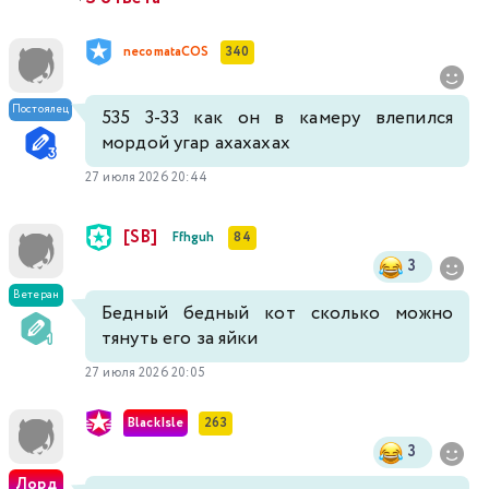
necomataCOS
340
Постоялец
535 3-33 как он в камеру влепился
мордой угар ахахахах
27 июля 2026 20:44
[SB]
Ffhguh
84
3
Ветеран
Бедный бедный кот сколько можно
тянуть его за яйки
27 июля 2026 20:05
BlackIsle
263
3
Лорд