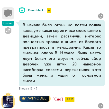
Donniblack
4
519
520
521
522
523
524
525
526
527
528
529
530
531
532
Ветеран
В начале было огонь но потом пошла
каша, уже какая серия и все сюсюкание с
девицами, зачем растянули, интерес
533
534
535
536
537
538
539
полностью пропал к анимэ. из боевого
превратилось в мелодрамму. Какая то
мыльная опера..В НАчале была месть
двум богам его друзьям. сейчас сбор
девочек уже штук 20 наверное
насобирал совсеми переженился хотя
была жена....и ушли от основной
мысли...
Вчера в 19:47
_WINODEL_
[Сяо]
2 231