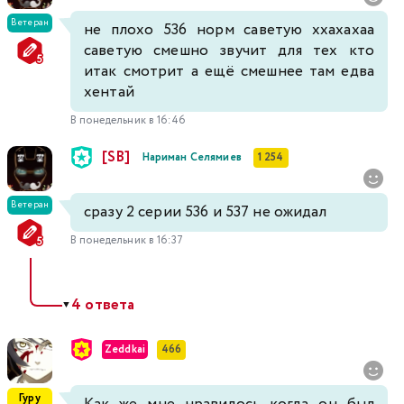
Ветеран
не плохо 536 норм саветую ххахахаа
саветую смешно звучит для тех кто
итак смотрит а ещё смешнее там едва
хентай
В понедельник в 16:46
[SB]
Нариман Селямиев
1 254
Ветеран
сразу 2 серии 536 и 537 не ожидал
В понедельник в 16:37
4 ответа
▼
Zeddkai
466
Гуру