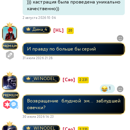
))) кастрация была проведена уникально
качественно))
2 августа 2026 10:04
Димa_4
[HL]
20
PREMIUM
И правду по больше бы серий
31 июля 2026 21:28
_WINODEL_
[Сяо]
2 231
1
PREMIUM
Возвращение блудной эм... заблудшей
овечки?
30 июля 2026 14:23
_WINODEL_
[Сяо]
2 231