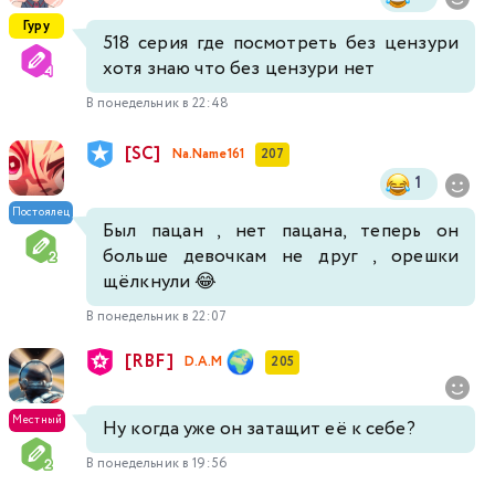
Гуру
518 серия где посмотреть без цензури
хотя знаю что без цензури нет
В понедельник в 22:48
[SC]
Na.Name161
207
1
Постоялец
Был пацан , нет пацана, теперь он
больше девочкам не друг , орешки
щёлкнули 😂
В понедельник в 22:07
[RBF]
D.A.M
205
Местный
Ну когда уже он затащит её к себе?
В понедельник в 19:56