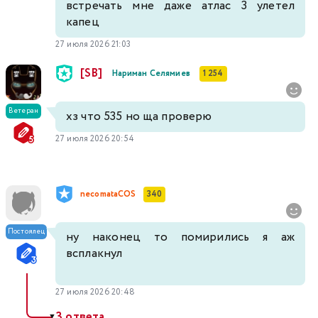
встречать мне даже атлас 3 улетел
капец
27 июля 2026 21:03
[SB]
Нариман Селямиев
1 254
Ветеран
хз что 535 но ща проверю
27 июля 2026 20:54
necomataCOS
340
Постоялец
ну наконец то помирились я аж
всплакнул
27 июля 2026 20:48
3 ответа
▼