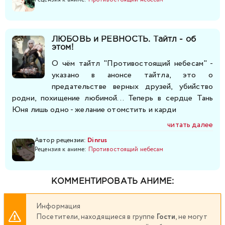
281
282
283
284
285
286
287
ЛЮБОВЬ и РЕВНОСТЬ. Тайтл - об
288
289
290
291
292
293
294
этом!
О чём тайтл "Противостоящий небесам" -
295
296
297
298
299
300
301
указано в анонсе тайтла, это о
предательстве верных друзей, убийство
302
303
304
305
306
307
308
родни, похищение любимой... Теперь в сердце Тань
Юня лишь одно - желание отомстить и карди
309
310
311
312
313
314
315
читать далее
Автор рецензии:
Dinrus
316
Рецензия к аниме:
317
318
Противостоящий небесам
319
320
321
322
323
324
325
326
327
328
329
КОММЕНТИРОВАТЬ АНИМЕ:
330
331
332
333
334
335
336
Информация
Посетители, находящиеся в группе
Гости
, не могут