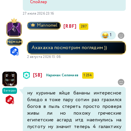
Спойлер
27 июля 2026 23:16
Mannomel
[RBF]
287
1
PREMIUM
Ахахахха посмотрим поглядим ))
2 августа 2026 15:08
[SB]
Нариман Селямиев
1 254
Ветеран
ну куриные яйце бананы интересное
блюдо я тоже пару сотин раз гразился
богов в пыль стереть просто проверя
живы ли но похожу греческие
египетские асгард итд наепнулись на
пустоту ну значит теперь 4 галактику