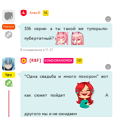
Алек21
14
Новичок
536 серия- а ты такой же тупорыло-
пубертатный?
В понедельник в 17:27
[RBF]
KONDORKNOMDK
131
Гуру
"Одна свадьба и много похорон" вот
как сюжет пойдет
А
другого мы и не ожидаем