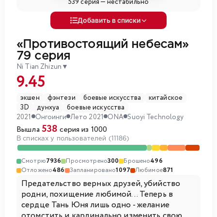
539 серия —
нестабильно
Добавить в списки
«Противостоящий небесам»
79 серия
Ni Tian Zhizun
▼
9.45
экшен
фэнтези
боевые искусства
китайское
3D
дунхуа
боевые искусства
2021
Онгоинги
Лето 2021
ONA
Suoyi Technology
538
Вышла
серия из 1000
В списках у пользователей (11186)
Смотрю
7936
Просмотрено
300
Брошено
496
Отложено
486
Запланировано
1097
Любимое
871
Предательство верных друзей, убийство
родни, похищение любимой... Теперь в
сердце Тань Юня лишь одно - желание
отомстить и кардинально изменить свою