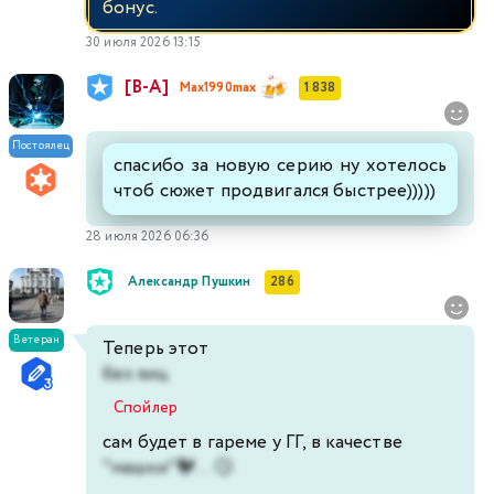
бонус.
30 июля 2026 13:15
[В-А]
Max1990max
1 838
Постоялец
спасибо за новую серию ну хотелось
чтоб сюжет продвигался быстрее)))))
28 июля 2026 06:36
Александр Пушкин
286
Ветеран
Теперь этот
без яиц
Спойлер
сам будет в гареме у ГГ, в качестве
"машки"🐓... 😏