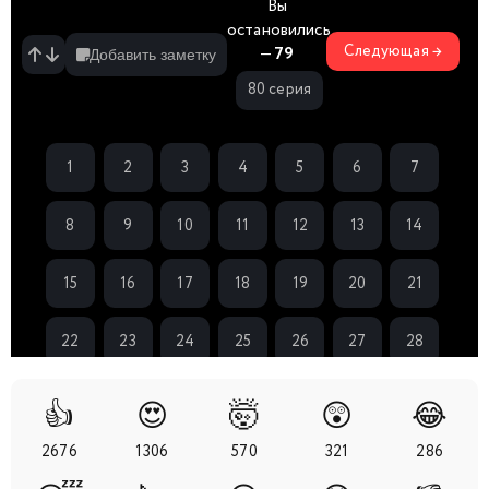
Вы
остановились
Следующая →
—
79
Добавить заметку
80 серия
1
2
3
4
5
6
7
8
9
10
11
12
13
14
15
16
17
18
19
20
21
22
23
24
25
26
27
28
29
30
31
32
33
34
35
👍
😍
🤯
😲
😂
2676
1306
570
321
286
36
37
38
39
40
41
42