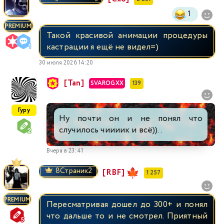
1
PREMIUM
Такой красивой анимации процедуры
кастрации я ещё не видел=)
30 июля 2026 14:20
[Tan]
SVAROGXX
139
Гуру
Ну почти он и не понял что
случилось чиииик и всё))..
Вчера в 23:41
8Страник2
[RBF]
1 257
PREMIUM
Пересматривая дошел до 300+ и понял
что дальше то и не смотрел. Приятный