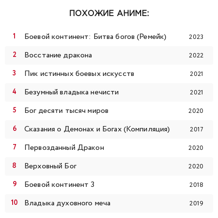
99
100
101
102
103
104
105
ПОХОЖИЕ АНИМЕ:
106
107
108
109
110
111
112
Боевой континент: Битва богов (Ремейк)
2023
113
114
115
116
117
118
119
Восстание дракона
2022
Пик истинных боевых искусств
2021
120
121
122
123
124
125
126
Безумный владыка нечисти
2021
127
128
129
130
131
132
133
Бог десяти тысяч миров
2020
Сказания о Демонах и Богах (Компиляция)
134
135
136
137
138
139
140
2017
Первозданный Дракон
2020
141
142
143
144
145
146
147
Верховный Бог
2020
148
149
150
151
152
153
154
Боевой континент 3
2018
Владыка духовного меча
2019
155
156
157
158
159
160
161