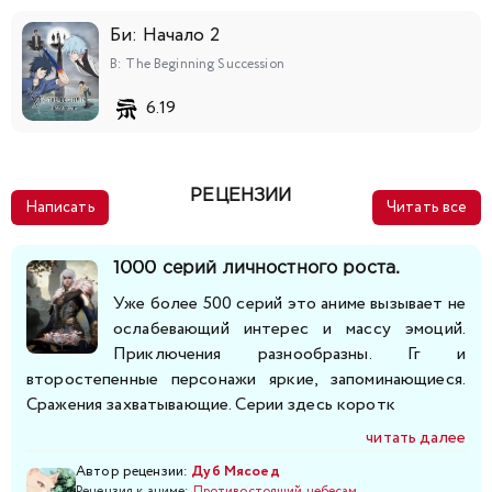
218
219
220
221
222
223
224
Би: Начало 2
225
226
227
228
229
230
231
B: The Beginning Succession
6.19
232
233
234
235
236
237
238
239
240
241
242
243
244
245
РЕЦЕНЗИИ
Написать
Читать все
246
247
248
249
250
251
252
1000 серий личностного роста.
253
254
255
256
257
258
259
Уже более 500 серий это аниме вызывает не
ослабевающий интерес и массу эмоций.
Приключения разнообразны. Гг и
260
261
262
263
264
265
266
второстепенные персонажи яркие, запоминающиеся.
Сражения захватывающие. Серии здесь коротк
267
268
269
270
271
272
273
читать далее
274
275
276
277
278
279
280
Автор рецензии:
Дуб Мясоед
Рецензия к аниме:
Противостоящий небесам