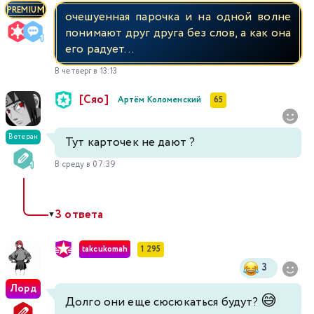
PREMIUM
очешуенная парочка и на одной волне
понимают друг друга без слов, а как она
его радует...
В четверг в 13:13
[Сяо]
Артём Коломенский
65
Ветеран
Тут карточек не дают ?
В среду в 07:39
3 ответа
▼
takcukomah
1 295
3
Лорд
😅
Долго они еще сюсюкаться будут?