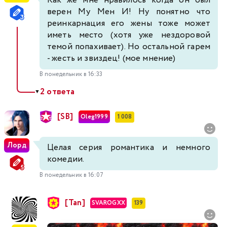
Как же мне нравилось когда он был
верен Му Мен И! Ну понятно что
реинкарнация его жены тоже может
иметь место (хотя уже нездоровой
темой попахивает). Но остальной гарем
- жесть и звиздец! (мое мнение)
В понедельник в 16:33
2 ответа
▼
[SB]
Oleg1999
1 008
Лорд
Целая серия романтика и немного
комедии.
В понедельник в 16:07
[Tan]
SVAROGXX
139