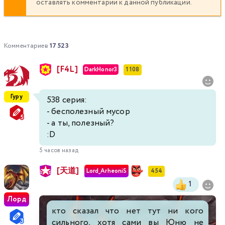
оставлять комментарии к данной публикации.
337
338
339
340
341
342
343
344
345
346
347
348
349
350
Комментариев
17 523
351
352
353
354
355
356
357
[F4L]
DarkHonor3
1 108
358
359
360
361
362
363
364
Гуру
538 серия:
- бесполезный мусор
365
366
367
368
369
370
371
- а ты, полезный?
:D
372
373
374
375
376
377
378
5 часов назад
379
380
381
382
383
384
385
[天道]
Lord_ArheoniS
454
1
386
387
388
389
390
391
392
Лорд
кто сказал что нет тут ни кого
393
394
395
396
397
398
399
сильного, хотя сами вы Юню не