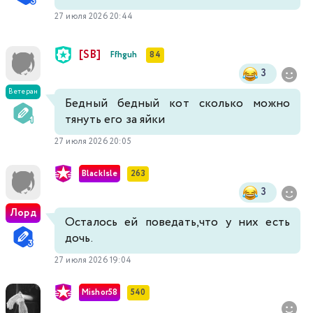
27 июля 2026 20:44
[SB]
Ffhguh
84
3
Ветеран
Бедный бедный кот сколько можно
тянуть его за яйки
27 июля 2026 20:05
BlackIsle
263
3
Лорд
Осталось ей поведать,что у них есть
дочь.
27 июля 2026 19:04
Mishor58
540