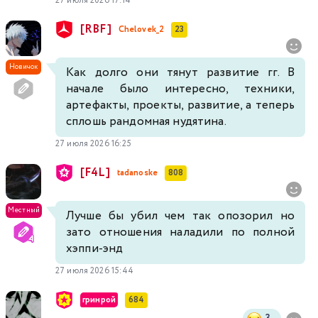
27 июля 2026 17:14
[RBF]
Chelovek_2
23
Новичок
Как долго они тянут развитие гг. В
начале было интересно, техники,
артефакты, проекты, развитие, а теперь
сплошь рандомная нудятина.
27 июля 2026 16:25
[F4L]
tadanoske
808
Местный
Лучше бы убил чем так опозорил но
зато отношения наладили по полной
хэппи-энд
27 июля 2026 15:44
гринрой
684