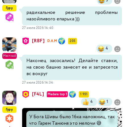
3
Гуру
радикальное решение проблемы
назойливого епарька )))
27 июля 2026 14:40
[RBF]
D.A.M
205
4
Местный
Наконец засосались! Делайте ставки,
на свою башню занесет ее и затресется
вс вокруг
27 июля 2026 14:34
[F4L]
Madara top 1
1 951
4
1
Гуру
У Бога Шивы было 16ка наложниц, так
что Гарем Танюня это мелочи 😅