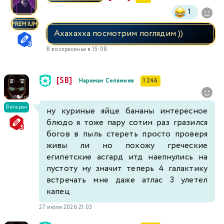
1
PREMIUM
Ахахахха посмотрим поглядим ))
В воскресенье в 15:08
[SB]
Нариман Селямиев
1 246
Ветеран
ну куриные яйце бананы интересное
блюдо я тоже пару сотин раз гразился
богов в пыль стереть просто проверя
живы ли но похожу греческие
египетские асгард итд наепнулись на
пустоту ну значит теперь 4 галактику
встречать мне даже атлас 3 улетел
капец
27 июля 2026 21:03