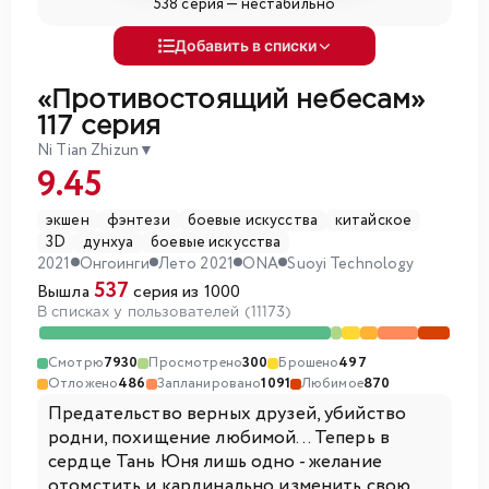
538 серия —
нестабильно
Добавить в списки
«Противостоящий небесам»
117 серия
Ni Tian Zhizun
▼
9.45
экшен
фэнтези
боевые искусства
китайское
3D
дунхуа
боевые искусства
2021
Онгоинги
Лето 2021
ONA
Suoyi Technology
537
Вышла
серия из 1000
В списках у пользователей (11173)
Смотрю
7930
Просмотрено
300
Брошено
497
Отложено
486
Запланировано
1091
Любимое
870
Предательство верных друзей, убийство
родни, похищение любимой... Теперь в
сердце Тань Юня лишь одно - желание
отомстить и кардинально изменить свою