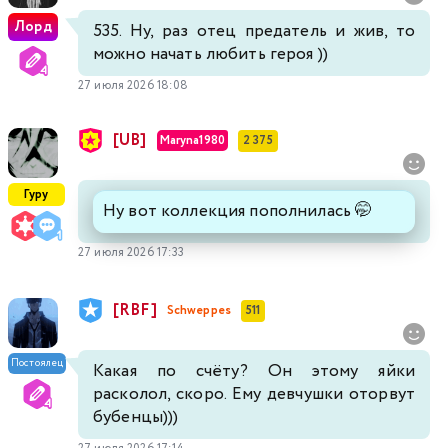
Лорд
535. Ну, раз отец предатель и жив, то
можно начать любить героя ))
27 июля 2026 18:08
[UB]
Maryna1980
2 375
Гуру
Ну вот коллекция пополнилась 🤭
27 июля 2026 17:33
[RBF]
Schweppes
511
Постоялец
Какая по счёту? Он этому яйки
расколол, скоро. Ему девчушки оторвут
бубенцы)))