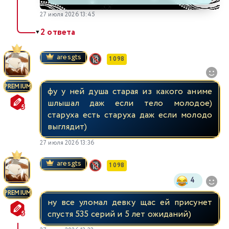
27 июля 2026 13:45
2 ответа
▼
aresgts
1 098
PREMIUM
фу у ней душа старая из какого аниме
шлышал даж если тело молодое)
старуха есть старуха даж если молодо
выглядит)
27 июля 2026 13:36
aresgts
1 098
4
PREMIUM
ну все уломал девку щас ей присунет
спустя 535 серий и 5 лет ожиданий)