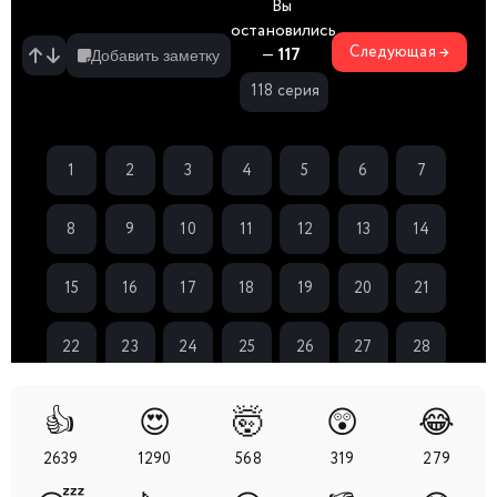
Вы
остановились
Следующая →
—
117
Добавить заметку
118 серия
1
2
3
4
5
6
7
8
9
10
11
12
13
14
15
16
17
18
19
20
21
22
23
24
25
26
27
28
29
30
31
32
33
34
35
👍
😍
🤯
😲
😂
2639
1290
568
319
279
36
37
38
39
40
41
42