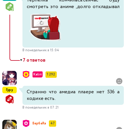
терпелка кончилась.сейчас буду
смотреть это аниме ,долго откладывал
В понедельник в 15:04
7 ответов
▼
Kaliri
1 292
Гуру
Странно что амедиа плаере нет 536 а
кодике есть.
В понедельник в 07:21
БарбаRа
47