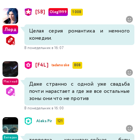
[SB]
Oleg1999
1 008
Лорд
Целая серия романтика и немного
комедии.
В понедельник в 16:07
[F4L]
tadanoske
808
Местный
Даже странно с одной уже свадьба
почти нарастает а где же все остальные
зоны они что не против
В понедельник в 16:00
Aleks Pir
121
Ветеран