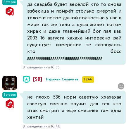
Ветеран
да свадьба будет весёлой кто то снова
взбесица и помрёт столько смертей и
телом и потом душой полностью у нас в
мире так же тело а душа живёт потом
хирак и даже главнейший бог пал как
2003 16 августа хахаха интересно рай
сущестует измерение не слопнулось
кто босс
яяяяяяяяяяяяяяяяяяяяяяяяяяяяяяяяяяяя
В понедельник в 16:55
[SB]
Нариман Селямиев
1 246
Ветеран
не плохо 536 норм саветую ххахахаа
саветую смешно звучит для тех кто
итак смотрит а ещё смешнее там едва
хентай
В понедельник в 16:46