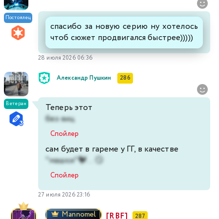
Постоялец
спасибо за новую серию ну хотелось
чтоб сюжет продвигался быстрее)))))
28 июля 2026 06:36
Александр Пушкин
286
Ветеран
Теперь этот
без яиц
Спойлер
сам будет в гареме у ГГ, в качестве
"машки"🐓... 😏
Спойлер
27 июля 2026 23:16
Mannomel
[RBF]
287