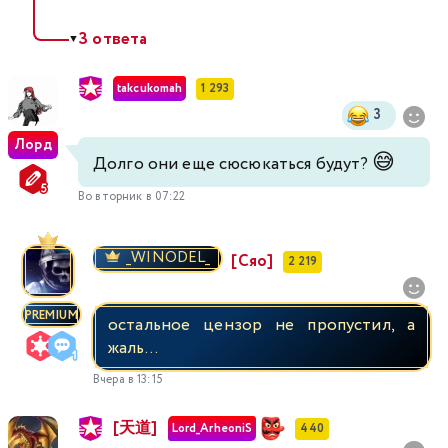
3 ответа
400
401
402
403
404
405
406
▼
takcukomah
1 293
407
408
409
410
411
412
413
3
Лорд
414
415
416
417
418
419
420
😅
Долго они еще сюсюкаться будут?
421
Во вторник в 07:22
422
423
424
425
426
427
428
429
430
431
432
433
434
_WINODEL_
[Сяо]
2 219
435
436
437
438
439
440
441
PREMIUM
остальное цензор не пропустил, а
жаль...
442
443
444
445
446
447
448
Вчера в 13:15
449
450
451
452
453
454
455
[天道]
Lord_ArheoniS
440