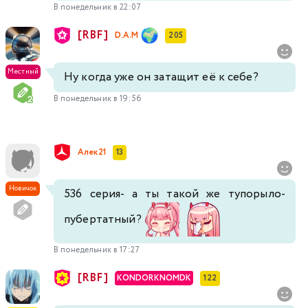
В понедельник в 22:07
519
520
521
522
523
524
525
[RBF]
D.A.M
205
526
527
528
529
530
531
532
Местный
Ну когда уже он затащит её к себе?
В понедельник в 19:56
533
534
535
536
537
538
Алек21
13
Новичок
536 серия- а ты такой же тупорыло-
пубертатный?
В понедельник в 17:27
[RBF]
KONDORKNOMDK
122