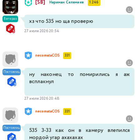
[SB]
Нариман Селямиев
1 246
Ветеран
хз что 535 но ща проверю
27 июля 2026 20:54
necomataCOS
331
Постоялец
ну наконец то помирились я аж
всплакнул
27 июля 2026 20:48
necomataCOS
331
Постоялец
535 3-33 как он в камеру влепился
мордой угар ахахахах