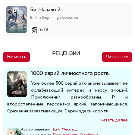
218
219
220
221
222
223
224
Би: Начало 2
225
226
227
228
229
230
231
B: The Beginning Succession
6.19
232
233
234
235
236
237
238
239
240
241
242
243
244
245
РЕЦЕНЗИИ
Написать
Читать все
246
247
248
249
250
251
252
1000 серий личностного роста.
253
254
255
256
257
258
259
Уже более 500 серий это аниме вызывает не
ослабевающий интерес и массу эмоций.
Приключения разнообразны. Гг и
260
261
262
263
264
265
266
второстепенные персонажи яркие, запоминающиеся.
Сражения захватывающие. Серии здесь коротк
267
268
269
270
271
272
273
читать далее
274
275
276
277
278
279
280
Автор рецензии:
Дуб Мясоед
Рецензия к аниме:
Противостоящий небесам