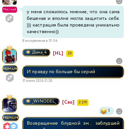
Местный
у меня сложилось мнение, что она сама
бешеная и вполне могла защитить себя.
))) кастрация была проведена уникально
качественно))
В воскресенье в 10:04
Димa_4
[HL]
20
PREMIUM
И правду по больше бы серий
31 июля 2026 21:28
_WINODEL_
[Сяо]
2 219
1
PREMIUM
Возвращение блудной эм... заблудшей