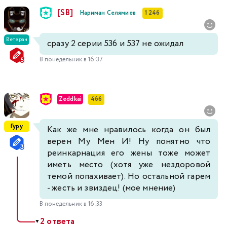
[SB]
Нариман Селямиев
1 246
Ветеран
сразу 2 серии 536 и 537 не ожидал
В понедельник в 16:37
Zeddkai
466
Гуру
Как же мне нравилось когда он был
верен Му Мен И! Ну понятно что
реинкарнация его жены тоже может
иметь место (хотя уже нездоровой
темой попахивает). Но остальной гарем
- жесть и звиздец! (мое мнение)
В понедельник в 16:33
2 ответа
▼