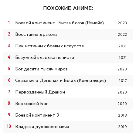
99
100
101
102
103
104
105
ПОХОЖИЕ АНИМЕ:
106
107
108
109
110
111
112
Боевой континент: Битва богов (Ремейк)
2023
113
114
115
116
117
118
119
Восстание дракона
2022
Пик истинных боевых искусств
2021
120
121
122
123
124
125
126
Безумный владыка нечисти
2021
127
128
129
130
131
132
133
Бог десяти тысяч миров
2020
Сказания о Демонах и Богах (Компиляция)
134
135
136
137
138
139
140
2017
Первозданный Дракон
2020
141
142
143
144
145
146
147
Верховный Бог
2020
148
149
150
151
152
153
154
Боевой континент 3
2018
Владыка духовного меча
2019
155
156
157
158
159
160
161