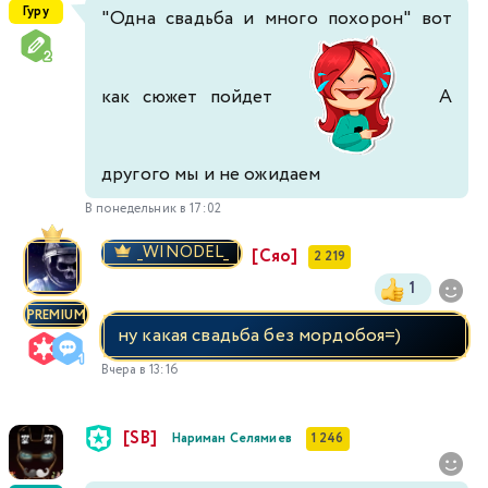
Гуру
"Одна свадьба и много похорон" вот
как сюжет пойдет
А
другого мы и не ожидаем
В понедельник в 17:02
_WINODEL_
[Сяо]
2 219
1
PREMIUM
ну какая свадьба без мордобоя=)
Вчера в 13:16
[SB]
Нариман Селямиев
1 246