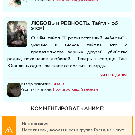
281
282
283
284
285
286
287
ЛЮБОВЬ и РЕВНОСТЬ. Тайтл - об
288
289
290
291
292
293
294
этом!
О чём тайтл "Противостоящий небесам" -
295
296
297
298
299
300
301
указано в анонсе тайтла, это о
предательстве верных друзей, убийство
302
303
304
305
306
307
308
родни, похищение любимой... Теперь в сердце Тань
Юня лишь одно - желание отомстить и карди
309
310
311
312
313
314
315
читать далее
Автор рецензии:
Dinrus
316
Рецензия к аниме:
317
318
Противостоящий небесам
319
320
321
322
323
324
325
326
327
328
329
КОММЕНТИРОВАТЬ АНИМЕ:
330
331
332
333
334
335
336
Информация
Посетители, находящиеся в группе
Гости
, не могут