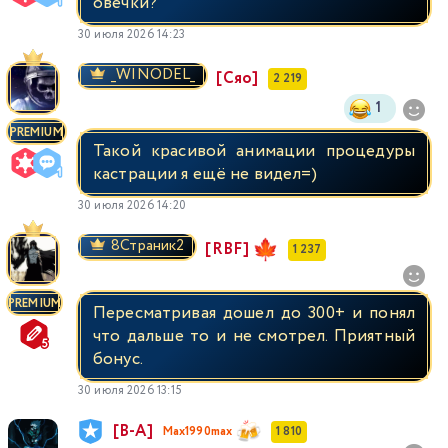
овечки?
30 июля 2026 14:23
_WINODEL_
[Сяо]
2 219
1
PREMIUM
Такой красивой анимации процедуры
кастрации я ещё не видел=)
30 июля 2026 14:20
8Страник2
[RBF]
1 237
PREMIUM
Пересматривая дошел до 300+ и понял
что дальше то и не смотрел. Приятный
бонус.
30 июля 2026 13:15
[В-А]
Max1990max
1 810