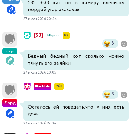
Постоялец
535 3-33 как он в камеру влепился
мордой угар ахахахах
27 июля 2026 20:44
[SB]
Ffhguh
83
3
Ветеран
Бедный бедный кот сколько можно
тянуть его за яйки
27 июля 2026 20:05
BlackIsle
263
3
Лорд
Осталось ей поведать,что у них есть
дочь.
27 июля 2026 19:04