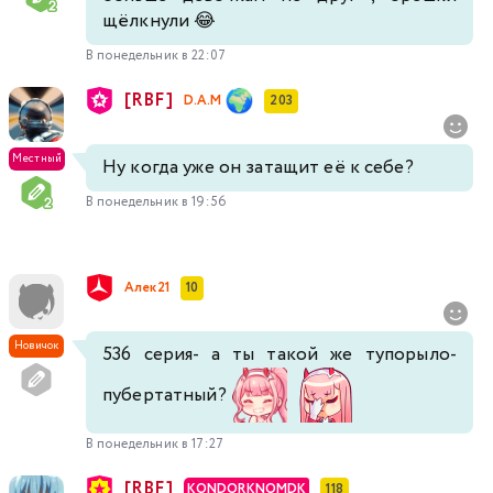
щёлкнули 😂
512
513
514
515
516
517
518
В понедельник в 22:07
519
520
521
522
523
524
525
[RBF]
D.A.M
203
526
527
528
529
530
531
532
Местный
Ну когда уже он затащит её к себе?
В понедельник в 19:56
533
534
535
536
537
538
Алек21
10
Новичок
536 серия- а ты такой же тупорыло-
пубертатный?
В понедельник в 17:27
[RBF]
KONDORKNOMDK
118