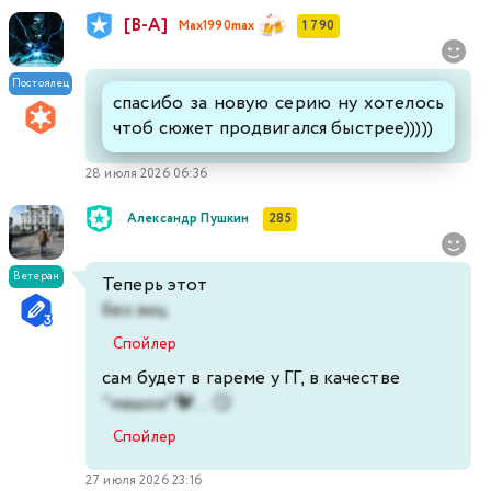
[В-А]
Max1990max
1 790
Постоялец
спасибо за новую серию ну хотелось
чтоб сюжет продвигался быстрее)))))
28 июля 2026 06:36
Александр Пушкин
285
Ветеран
Теперь этот
без яиц
Спойлер
сам будет в гареме у ГГ, в качестве
"машки"🐓... 😏
Спойлер
27 июля 2026 23:16