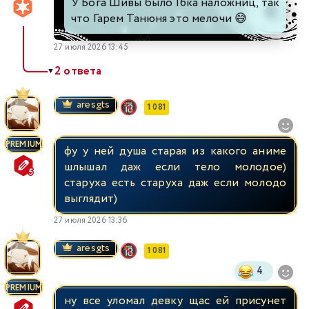
У Бога Шивы было 16ка наложниц, так
что Гарем Танюня это мелочи 😅
27 июля 2026 13:45
2 ответа
▼
aresgts
1 081
PREMIUM
фу у ней душа старая из какого аниме
шлышал даж если тело молодое)
старуха есть старуха даж если молодо
выглядит)
27 июля 2026 13:36
aresgts
1 081
4
PREMIUM
ну все уломал девку щас ей присунет