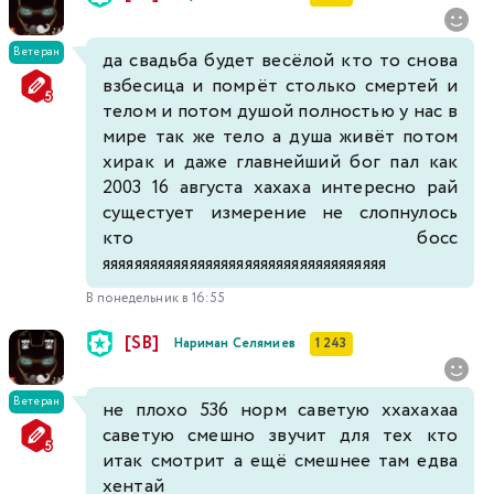
Ветеран
да свадьба будет весёлой кто то снова
взбесица и помрёт столько смертей и
телом и потом душой полностью у нас в
мире так же тело а душа живёт потом
хирак и даже главнейший бог пал как
2003 16 августа хахаха интересно рай
сущестует измерение не слопнулось
кто босс
яяяяяяяяяяяяяяяяяяяяяяяяяяяяяяяяяяяя
В понедельник в 16:55
[SB]
Нариман Селямиев
1 243
Ветеран
не плохо 536 норм саветую ххахахаа
саветую смешно звучит для тех кто
итак смотрит а ещё смешнее там едва
хентай