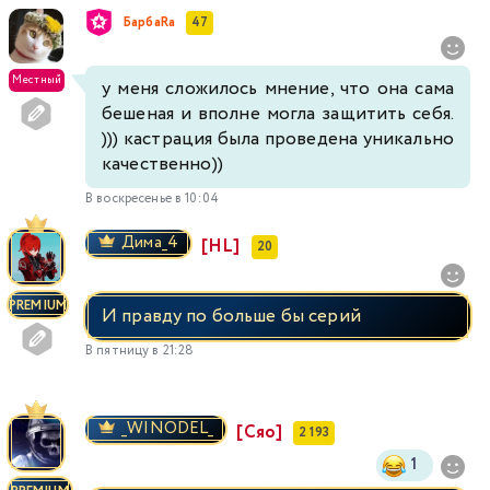
БарбаRа
47
Местный
у меня сложилось мнение, что она сама
бешеная и вполне могла защитить себя.
))) кастрация была проведена уникально
качественно))
В воскресенье в 10:04
Димa_4
[HL]
20
PREMIUM
И правду по больше бы серий
В пятницу в 21:28
_WINODEL_
[Сяо]
2 193
1