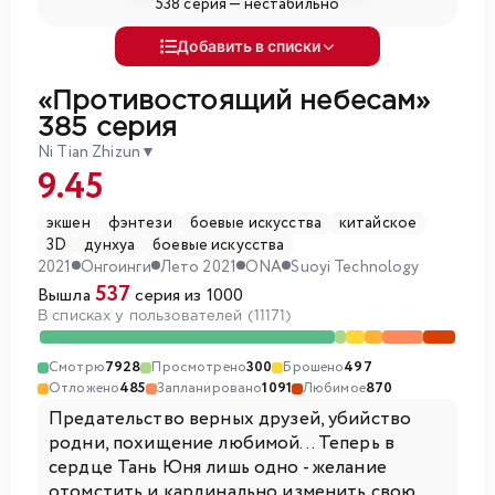
538 серия —
нестабильно
Добавить в списки
«Противостоящий небесам»
385 серия
Ni Tian Zhizun
▼
9.45
экшен
фэнтези
боевые искусства
китайское
3D
дунхуа
боевые искусства
2021
Онгоинги
Лето 2021
ONA
Suoyi Technology
537
Вышла
серия из 1000
В списках у пользователей (11171)
Смотрю
7928
Просмотрено
300
Брошено
497
Отложено
485
Запланировано
1091
Любимое
870
Предательство верных друзей, убийство
родни, похищение любимой... Теперь в
сердце Тань Юня лишь одно - желание
отомстить и кардинально изменить свою