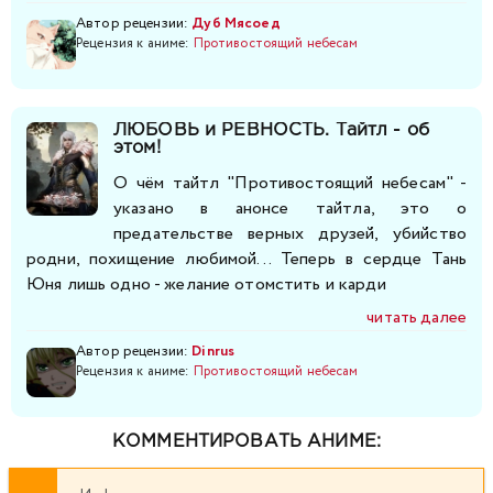
274
275
276
277
278
279
280
Автор рецензии:
Дуб Мясоед
Рецензия к аниме:
Противостоящий небесам
281
282
283
284
285
286
287
ЛЮБОВЬ и РЕВНОСТЬ. Тайтл - об
288
289
290
291
292
293
294
этом!
О чём тайтл "Противостоящий небесам" -
295
296
297
298
299
300
301
указано в анонсе тайтла, это о
предательстве верных друзей, убийство
302
303
304
305
306
307
308
родни, похищение любимой... Теперь в сердце Тань
Юня лишь одно - желание отомстить и карди
309
310
311
312
313
314
315
читать далее
Автор рецензии:
Dinrus
316
Рецензия к аниме:
317
318
Противостоящий небесам
319
320
321
322
323
324
325
326
327
328
329
КОММЕНТИРОВАТЬ АНИМЕ:
330
331
332
333
334
335
336