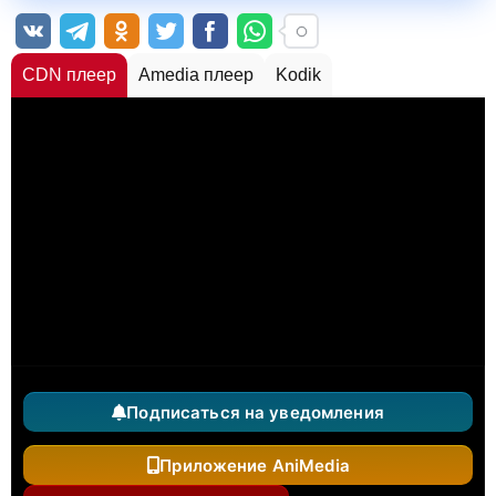
CDN плеер
Amedia плеер
Kodik
Подписаться на уведомления
Приложение AniMedia