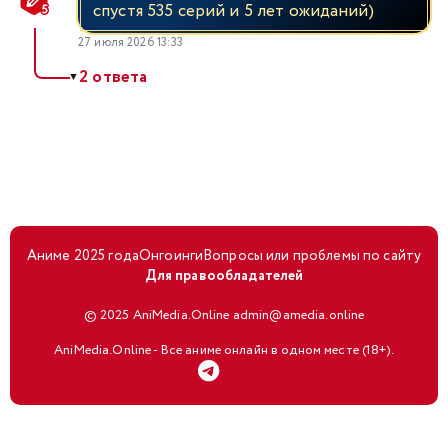
спустя 535 серий и 5 лет ожиданий)
27 июля 2026 13:33
2 ответа
▼
Аниме 2025 года
Онгоинги
Вопросы или проблемы по сайту
Для правообладателей
© 2025 AniMedia.Online admin@amedia.online
AniMedia.Online - Все аниме онлайн в одном месте (18+).