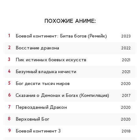
99
100
101
102
103
104
105
ПОХОЖИЕ АНИМЕ:
106
107
108
109
110
111
112
Боевой континент: Битва богов (Ремейк)
2023
113
114
115
116
117
118
119
Восстание дракона
2022
Пик истинных боевых искусств
2021
120
121
122
123
124
125
126
Безумный владыка нечисти
2021
127
128
129
130
131
132
133
Бог десяти тысяч миров
2020
Сказания о Демонах и Богах (Компиляция)
134
135
136
137
138
139
140
2017
Первозданный Дракон
2020
141
142
143
144
145
146
147
Верховный Бог
2020
148
149
150
151
152
153
154
Боевой континент 3
2018