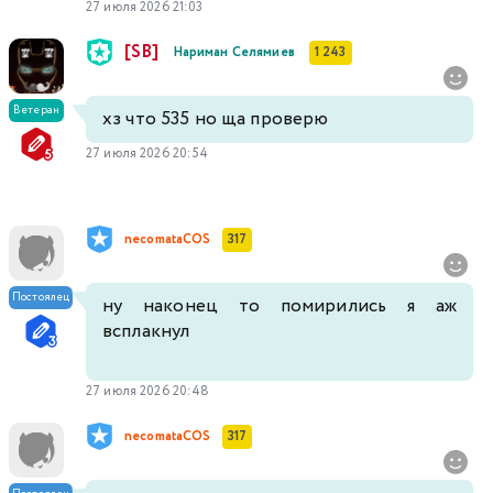
27 июля 2026 21:03
[SB]
Нариман Селямиев
1 243
Ветеран
хз что 535 но ща проверю
27 июля 2026 20:54
necomataCOS
317
Постоялец
ну наконец то помирились я аж
всплакнул
27 июля 2026 20:48
necomataCOS
317