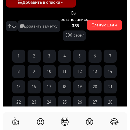
Добавить в списки
Вы
остановились
Следующая →
—
385
Добавить заметку
386 серия
1
2
3
4
5
6
7
8
9
10
11
12
13
14
15
16
17
18
19
20
21
22
23
24
25
26
27
28
29
30
31
32
33
34
35
👍
😍
🤯
😲
😂