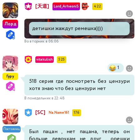
449
450
451
452
453
454
455
[天道]
Lord_ArheoniS
422
456
457
458
459
460
461
462
Лорд
детишки жаждут ремешка))))
463
464
465
466
467
468
469
Во вторник в 06:06
470
471
472
473
474
475
476
vitakulish
525
477
478
479
480
481
482
483
1
Гуру
518 серия где посмотреть без цензури
484
485
486
487
488
489
490
хотя знаю что без цензури нет
В понедельник в 22:48
491
492
493
494
495
496
497
[SC]
Na.Name161
176
498
499
500
501
502
503
504
Постоялец
Был пацан , нет пацана, теперь он
505
506
507
508
509
510
511
больше девочкам не друг , орешки