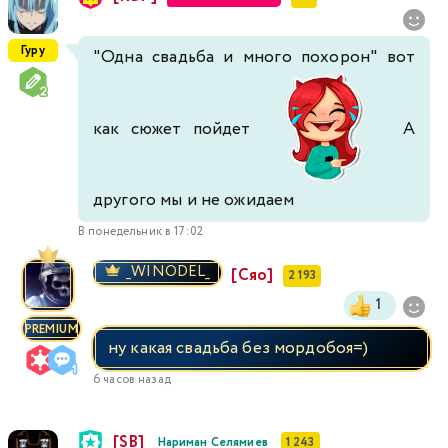
Гуру
"Одна свадьба и много похорон" вот
как сюжет пойдет
А
другого мы и не ожидаем
В понедельник в 17:02
_WINODEL_
[Сяо]
2 193
1
PREMIUM
ну какая свадьба без мордобоя=)
6 часов назад
[SB]
Нариман Селямиев
1 243