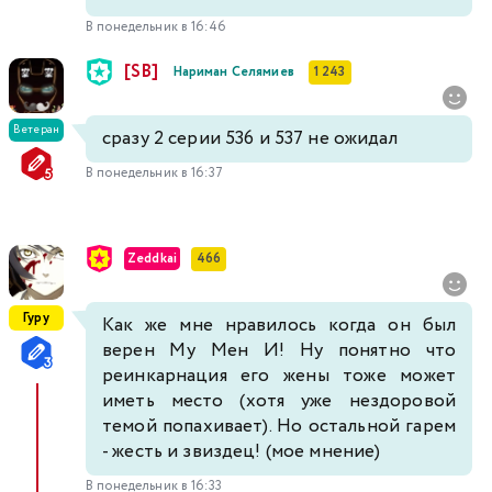
В понедельник в 16:46
[SB]
Нариман Селямиев
1 243
Ветеран
сразу 2 серии 536 и 537 не ожидал
В понедельник в 16:37
Zeddkai
466
Гуру
Как же мне нравилось когда он был
верен Му Мен И! Ну понятно что
реинкарнация его жены тоже может
иметь место (хотя уже нездоровой
темой попахивает). Но остальной гарем
- жесть и звиздец! (мое мнение)
В понедельник в 16:33