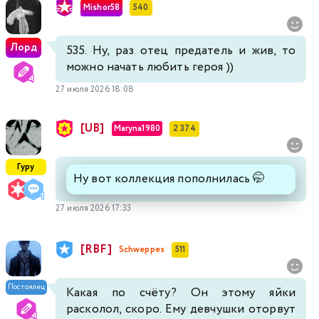
Mishor58
540
Лорд
535. Ну, раз отец предатель и жив, то
можно начать любить героя ))
27 июля 2026 18:08
[UB]
Maryna1980
2 374
Гуру
Ну вот коллекция пополнилась 🤭
27 июля 2026 17:33
[RBF]
Schweppes
511
Постоялец
Какая по счёту? Он этому яйки
расколол, скоро. Ему девчушки оторвут