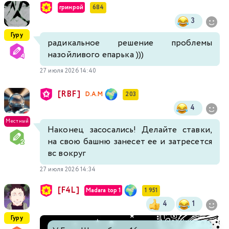
гринрой
684
3
Гуру
радикальное решение проблемы
назойливого епарька )))
27 июля 2026 14:40
[RBF]
D.A.M
203
4
Местный
Наконец засосались! Делайте ставки,
на свою башню занесет ее и затресется
вс вокруг
27 июля 2026 14:34
[F4L]
Madara top 1
1 951
4
1
Гуру