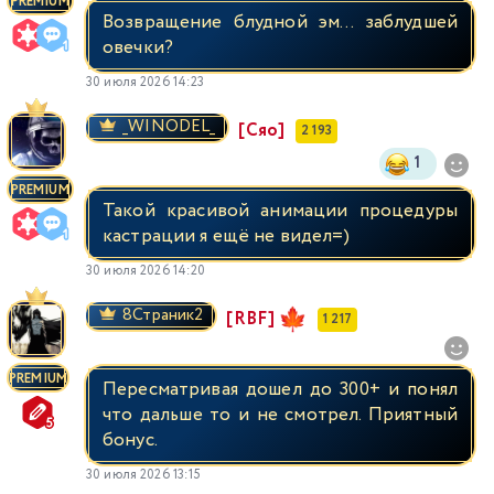
PREMIUM
Возвращение блудной эм... заблудшей
овечки?
30 июля 2026 14:23
_WINODEL_
[Сяо]
2 193
1
PREMIUM
Такой красивой анимации процедуры
кастрации я ещё не видел=)
30 июля 2026 14:20
8Страник2
[RBF]
1 217
PREMIUM
Пересматривая дошел до 300+ и понял
что дальше то и не смотрел. Приятный
бонус.
30 июля 2026 13:15