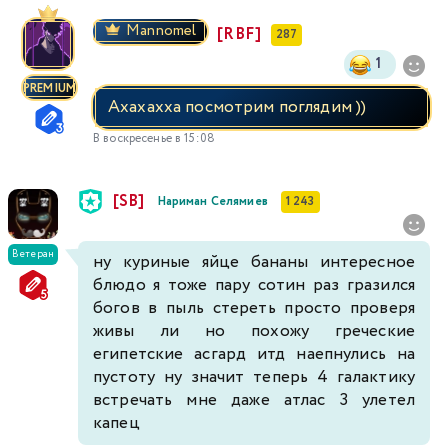
Mannomel
[RBF]
287
1
PREMIUM
Ахахахха посмотрим поглядим ))
В воскресенье в 15:08
[SB]
Нариман Селямиев
1 243
Ветеран
ну куриные яйце бананы интересное
блюдо я тоже пару сотин раз гразился
богов в пыль стереть просто проверя
живы ли но похожу греческие
египетские асгард итд наепнулись на
пустоту ну значит теперь 4 галактику
встречать мне даже атлас 3 улетел
капец