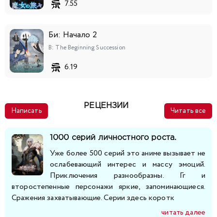
7.55
218
219
220
221
222
223
224
Би: Начало 2
225
226
227
228
229
230
231
B: The Beginning Succession
6.19
232
233
234
235
236
237
238
239
240
241
242
243
244
245
РЕЦЕНЗИИ
Написать
Читать все
246
247
248
249
250
251
252
1000 серий личностного роста.
253
254
255
256
257
258
259
Уже более 500 серий это аниме вызывает не
ослабевающий интерес и массу эмоций.
Приключения разнообразны. Гг и
260
261
262
263
264
265
266
второстепенные персонажи яркие, запоминающиеся.
Сражения захватывающие. Серии здесь коротк
267
268
269
270
271
272
273
читать далее