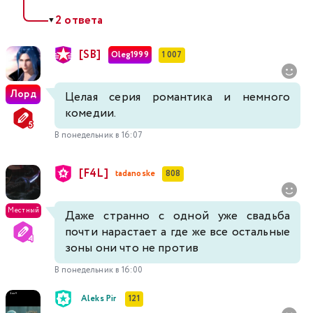
2 ответа
▼
[SB]
Oleg1999
1 007
Лорд
Целая серия романтика и немного
комедии.
В понедельник в 16:07
[F4L]
tadanoske
808
Местный
Даже странно с одной уже свадьба
почти нарастает а где же все остальные
зоны они что не против
В понедельник в 16:00
Aleks Pir
121