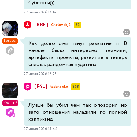
бубенцы)))
27 июля 2026 17:14
[RBF]
Chelovek_2
22
Новичок
Как долго они тянут развитие гг. В
начале было интересно, техники,
артефакты, проекты, развитие, а теперь
сплошь рандомная нудятина.
27 июля 2026 16:25
[F4L]
tadanoske
808
Местный
Лучше бы убил чем так опозорил но
зато отношения наладили по полной
хэппи-энд
27 июля 2026 15:44