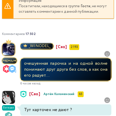
Информация
Посетители, находящиеся в группе
Гости
, не могут
оставлять комментарии к данной публикации.
337
338
339
340
341
342
343
344
345
346
347
348
349
350
Комментариев
17 502
351
352
353
354
355
356
357
_WINODEL_
[Сяо]
2 193
358
359
360
361
362
363
364
PREMIUM
очешуенная парочка и на одной волне
365
366
367
368
369
370
371
понимают друг друга без слов, а как она
его радует...
372
373
374
375
376
377
378
6 часов назад
[Сяо]
Артём Коломенский
65
379
380
381
382
383
384
385
Ветеран
386
387
388
389
390
391
392
Тут карточек не дают ?