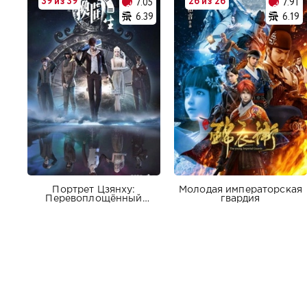
39 из 39
26 из 26
7.05
7.91
6.39
6.19
Портрет Цзянху:
Молодая императорская
Перевоплощённый
гвардия
ученик