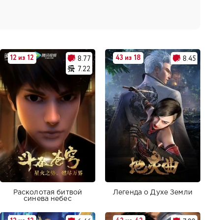
12 из 12
43 из 18
8.77
8.45
7.22
Расколотая битвой
Легенда о Духе Земли
синева небес