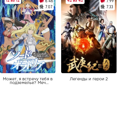
12 из 12
42 из 42
6.46
7.99
7.07
7.33
Может, я встречу тебя в
Легенды и герои 2
подземелье? Меч
Оратории