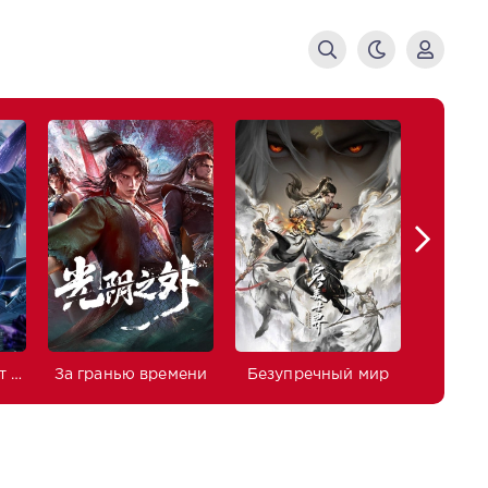
Боевой континент 2: Непревзойдённый клан Тан
За гранью времени
Безупречный мир