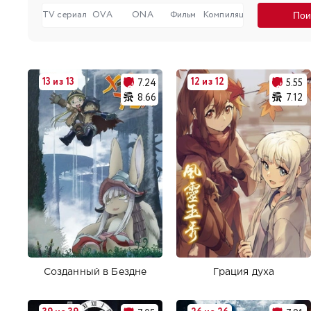
TV сериал
OVA
ONA
Фильм
Компиляция
13 из 13
12 из 12
7.24
5.55
8.66
7.12
Созданный в Бездне
Грация духа