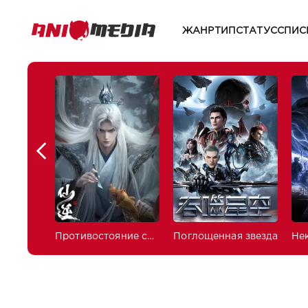
ЖАНР
ТИП
СТАТУС
СПИС
Противостояние святого
Поглощенная звезда