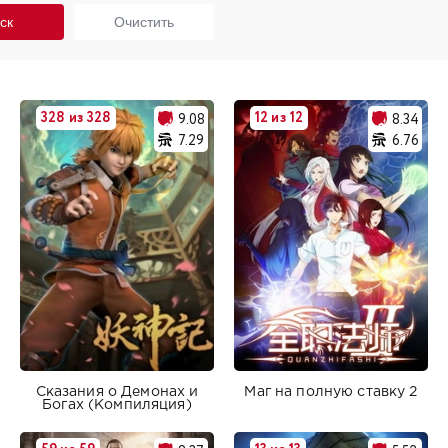
328 из 328
12 из 12
9.08
8.34
7.29
6.76
Сказания о Демонах и
Маг на полную ставку 2
Богах (Компиляция)