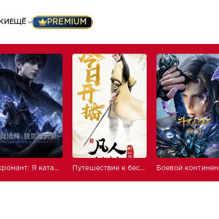
PREMIUM
КИ
ЕЩЁ
Некромант: Я катастрофа
Путешествие к бессмертию