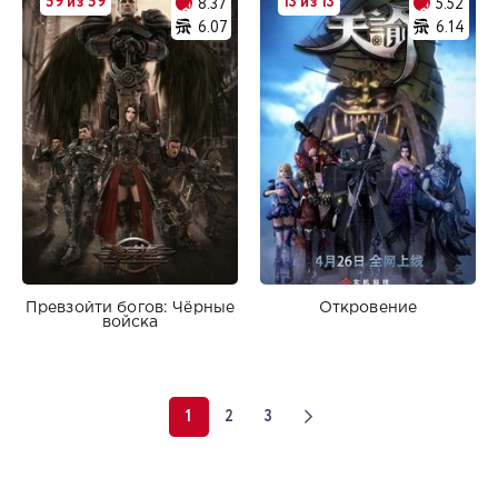
59 из 59
13 из 13
8.37
5.52
6.07
6.14
Превзойти богов: Чёрные
Откровение
войска
1
2
3