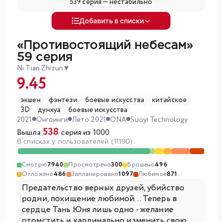
539 серия —
нестабильно
Добавить в списки
«Противостоящий небесам»
59 серия
Ni Tian Zhizun
▼
9.45
экшен
фэнтези
боевые искусства
китайское
3D
дунхуа
боевые искусства
2021
Онгоинги
Лето 2021
ONA
Suoyi Technology
538
Вышла
серия из 1000
В списках у пользователей (11190)
Смотрю
7940
Просмотрено
300
Брошено
496
Отложено
486
Запланировано
1097
Любимое
871
Предательство верных друзей, убийство
родни, похищение любимой... Теперь в
сердце Тань Юня лишь одно - желание
отомстить и кардинально изменить свою