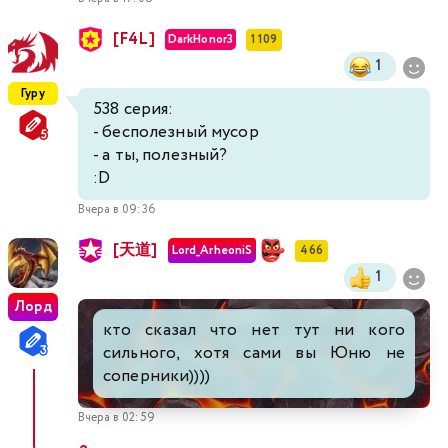
[F4L]
400
401
402
403
404
405
406
DarkHonor3
1 109
1
407
408
409
410
411
412
413
Гуру
538 серия:
- бесполезный мусор
414
415
416
417
418
419
420
- а ты, полезный?
:D
421
422
423
424
425
426
427
Вчера в 09:36
[天道]
428
429
430
431
432
433
434
Lord_ArheoniS
466
1
435
436
437
438
439
440
441
Лорд
кто сказал что нет тут ни кого
сильного, хотя сами вы Юню не
442
443
444
445
446
447
448
соперники))))
449
450
451
452
453
454
455
Вчера в 02:59