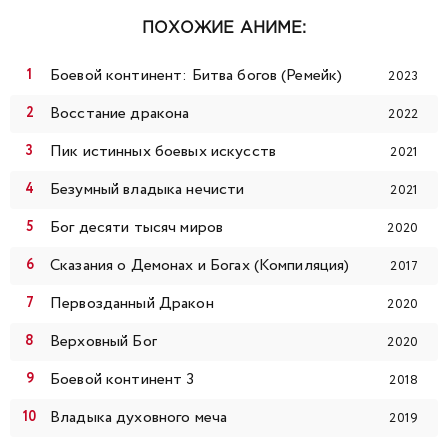
99
100
101
102
103
104
105
ПОХОЖИЕ АНИМЕ:
106
107
108
109
110
111
112
Боевой континент: Битва богов (Ремейк)
2023
113
114
115
116
117
118
119
Восстание дракона
2022
Пик истинных боевых искусств
2021
120
121
122
123
124
125
126
Безумный владыка нечисти
2021
127
128
129
130
131
132
133
Бог десяти тысяч миров
2020
Сказания о Демонах и Богах (Компиляция)
134
135
136
137
138
139
140
2017
Первозданный Дракон
2020
141
142
143
144
145
146
147
Верховный Бог
2020
148
149
150
151
152
153
154
Боевой континент 3
2018
Владыка духовного меча
2019
155
156
157
158
159
160
161