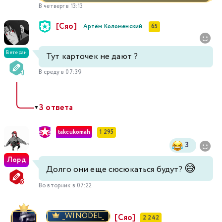
В четверг в 13:13
[Сяо]
Артём Коломенский
65
Ветеран
Тут карточек не дают ?
В среду в 07:39
3 ответа
▼
takcukomah
1 295
3
Лорд
😅
Долго они еще сюсюкаться будут?
Во вторник в 07:22
_WINODEL_
[Сяо]
2 242