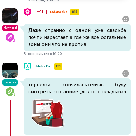
[F4L]
tadanoske
818
Местный
Даже странно с одной уже свадьба
почти нарастает а где же все остальные
зоны они что не против
В понедельник в 16:00
Aleks Pir
121
Ветеран
терпелка кончилась.сейчас буду
смотреть это аниме ,долго откладывал