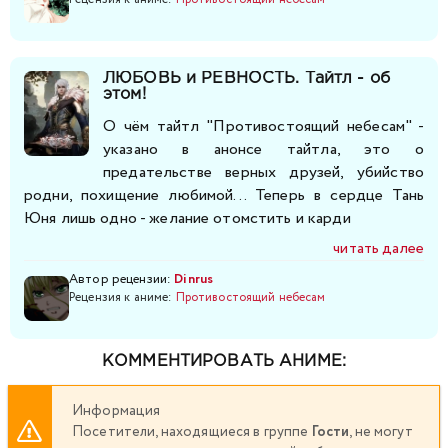
281
282
283
284
285
286
287
ЛЮБОВЬ и РЕВНОСТЬ. Тайтл - об
288
289
290
291
292
293
294
этом!
О чём тайтл "Противостоящий небесам" -
295
296
297
298
299
300
301
указано в анонсе тайтла, это о
предательстве верных друзей, убийство
302
303
304
305
306
307
308
родни, похищение любимой... Теперь в сердце Тань
Юня лишь одно - желание отомстить и карди
309
310
311
312
313
314
315
читать далее
Автор рецензии:
Dinrus
316
Рецензия к аниме:
317
318
Противостоящий небесам
319
320
321
322
323
324
325
326
327
328
329
КОММЕНТИРОВАТЬ АНИМЕ:
330
331
332
333
334
335
336
Информация
Посетители, находящиеся в группе
Гости
, не могут