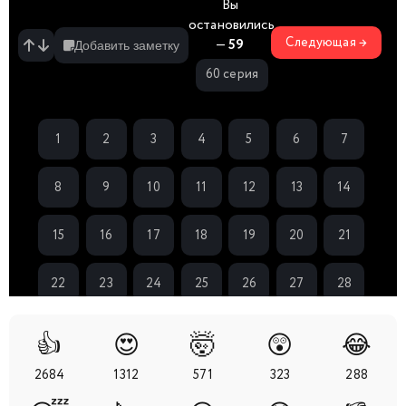
Вы
остановились
Следующая →
—
59
Добавить заметку
60 серия
1
2
3
4
5
6
7
8
9
10
11
12
13
14
15
16
17
18
19
20
21
22
23
24
25
26
27
28
29
30
31
32
33
34
35
👍
😍
🤯
😲
😂
2684
1312
571
323
288
36
37
38
39
40
41
42