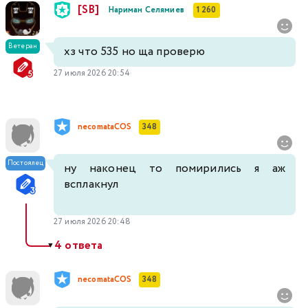
[SB]
Нариман Селямиев
1 260
Ветеран
хз что 535 но ща проверю
27 июля 2026 20:54
necomataCOS
348
Постоялец
ну наконец то помирились я аж
всплакнул
27 июля 2026 20:48
4 ответа
▼
necomataCOS
348