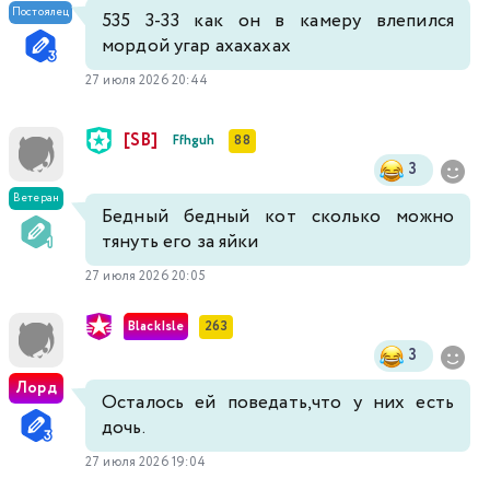
Постоялец
535 3-33 как он в камеру влепился
мордой угар ахахахах
27 июля 2026 20:44
[SB]
Ffhguh
88
3
Ветеран
Бедный бедный кот сколько можно
тянуть его за яйки
27 июля 2026 20:05
BlackIsle
263
3
Лорд
Осталось ей поведать,что у них есть
дочь.
27 июля 2026 19:04