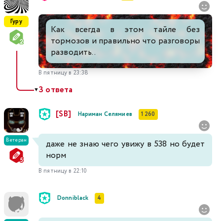
519
520
521
522
523
524
525
Гуру
Как всегда в этом тайле без
тормозов и правильно что разговоры
526
527
528
529
530
531
532
разводить..
В пятницу в 23:38
533
534
535
536
537
538
539
3 ответа
▼
[SB]
Нариман Селямиев
1 260
Ветеран
даже не знаю чего увижу в 538 но будет
норм
В пятницу в 22:10
Donniblack
4