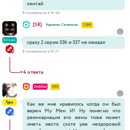
хентай
В понедельник в 16:46
[SB]
Нариман Селямиев
1 260
Ветеран
сразу 2 серии 536 и 537 не ожидал
В понедельник в 16:37
4 ответа
▼
Zeddkai
466
Гуру
Как же мне нравилось когда он был
верен Му Мен И! Ну понятно что
реинкарнация его жены тоже может
иметь место (хотя уже нездоровой