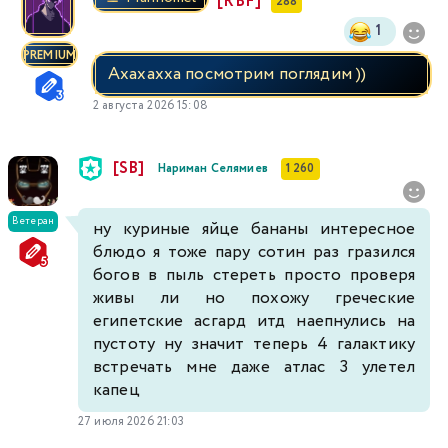
[RBF]
288
1
PREMIUM
Ахахахха посмотрим поглядим ))
2 августа 2026 15:08
[SB]
Нариман Селямиев
1 260
Ветеран
ну куриные яйце бананы интересное
блюдо я тоже пару сотин раз гразился
богов в пыль стереть просто проверя
живы ли но похожу греческие
египетские асгард итд наепнулись на
пустоту ну значит теперь 4 галактику
встречать мне даже атлас 3 улетел
капец
27 июля 2026 21:03