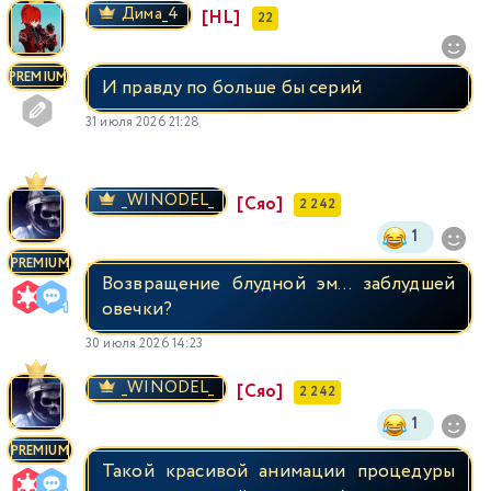
Димa_4
[HL]
22
PREMIUM
И правду по больше бы серий
31 июля 2026 21:28
_WINODEL_
[Сяо]
2 242
1
PREMIUM
Возвращение блудной эм... заблудшей
овечки?
30 июля 2026 14:23
_WINODEL_
[Сяо]
2 242
1
PREMIUM
Такой красивой анимации процедуры