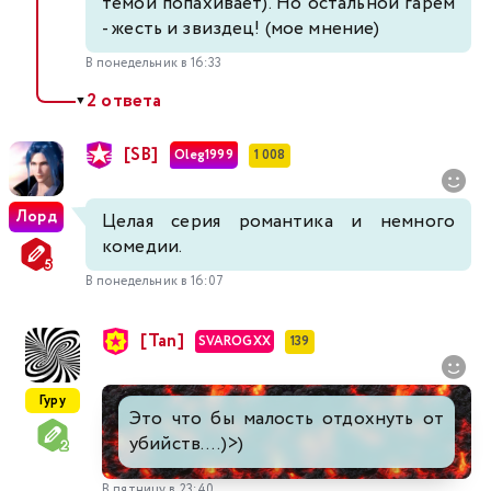
темой попахивает). Но остальной гарем
- жесть и звиздец! (мое мнение)
В понедельник в 16:33
2 ответа
▼
[SB]
Oleg1999
1 008
Лорд
Целая серия романтика и немного
комедии.
В понедельник в 16:07
[Tan]
SVAROGXX
139
Гуру
Это что бы малость отдохнуть от
убийств....)>)
В пятницу в 23:40