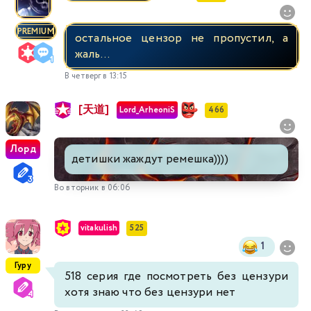
PREMIUM
остальное цензор не пропустил, а
жаль...
В четверг в 13:15
[天道]
Lord_ArheoniS
466
Лорд
детишки жаждут ремешка))))
Во вторник в 06:06
vitakulish
525
1
Гуру
518 серия где посмотреть без цензури
хотя знаю что без цензури нет