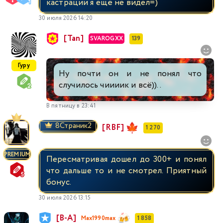
кастрации я ещё не видел=)
30 июля 2026 14:20
[Tan]
SVAROGXX
139
Гуру
Ну почти он и не понял что
случилось чиииик и всё))..
В пятницу в 23:41
8Страник2
[RBF]
1 270
PREMIUM
Пересматривая дошел до 300+ и понял
что дальше то и не смотрел. Приятный
бонус.
30 июля 2026 13:15
[В-А]
Max1990max
1 858