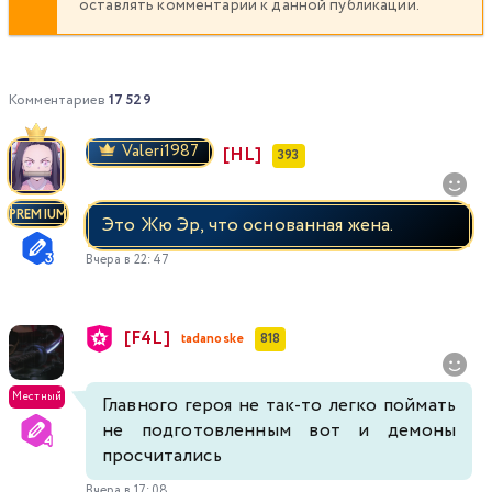
оставлять комментарии к данной публикации.
337
338
339
340
341
342
343
344
345
346
347
348
349
350
Комментариев
17 529
351
352
353
354
355
356
357
Valeri1987
[HL]
393
358
359
360
361
362
363
364
PREMIUM
Это Жю Эр, что основанная жена.
365
366
367
368
369
370
371
Вчера в 22:47
372
373
374
375
376
377
378
[F4L]
tadanoske
818
379
380
381
382
383
384
385
Местный
Главного героя не так-то легко поймать
386
387
388
389
390
391
392
не подготовленным вот и демоны
просчитались
393
394
395
396
397
398
399
Вчера в 17:08