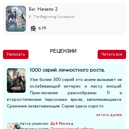
218
219
220
221
222
223
224
Би: Начало 2
225
226
227
228
229
230
231
B: The Beginning Succession
6.19
232
233
234
235
236
237
238
239
240
241
242
243
244
245
РЕЦЕНЗИИ
Написать
Читать все
246
247
248
249
250
251
252
1000 серий личностного роста.
253
254
255
256
257
258
259
Уже более 500 серий это аниме вызывает не
ослабевающий интерес и массу эмоций.
Приключения разнообразны. Гг и
260
261
262
263
264
265
266
второстепенные персонажи яркие, запоминающиеся.
Сражения захватывающие. Серии здесь коротк
267
268
269
270
271
272
273
читать далее
274
275
276
277
278
279
280
Автор рецензии:
Дуб Мясоед
Рецензия к аниме:
Противостоящий небесам