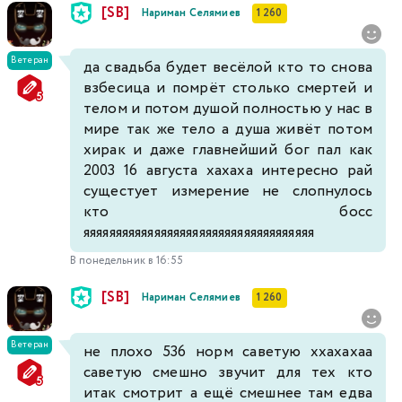
[SB]
Нариман Селямиев
1 260
Ветеран
да свадьба будет весёлой кто то снова
взбесица и помрёт столько смертей и
телом и потом душой полностью у нас в
мире так же тело а душа живёт потом
хирак и даже главнейший бог пал как
2003 16 августа хахаха интересно рай
сущестует измерение не слопнулось
кто босс
яяяяяяяяяяяяяяяяяяяяяяяяяяяяяяяяяяяя
В понедельник в 16:55
[SB]
Нариман Селямиев
1 260
Ветеран
не плохо 536 норм саветую ххахахаа
саветую смешно звучит для тех кто
итак смотрит а ещё смешнее там едва