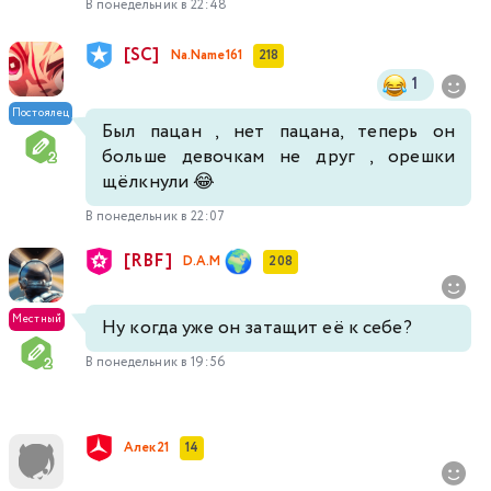
В понедельник в 22:48
[SC]
Na.Name161
218
1
Постоялец
Был пацан , нет пацана, теперь он
больше девочкам не друг , орешки
щёлкнули 😂
В понедельник в 22:07
[RBF]
D.A.M
208
Местный
Ну когда уже он затащит её к себе?
В понедельник в 19:56
Алек21
14