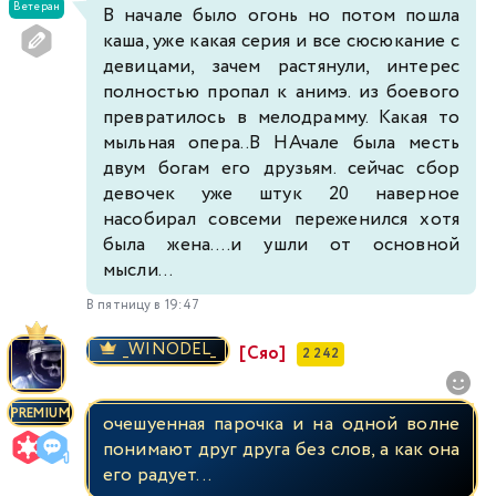
Ветеран
В начале было огонь но потом пошла
каша, уже какая серия и все сюсюкание с
девицами, зачем растянули, интерес
полностью пропал к анимэ. из боевого
превратилось в мелодрамму. Какая то
мыльная опера..В НАчале была месть
двум богам его друзьям. сейчас сбор
девочек уже штук 20 наверное
насобирал совсеми переженился хотя
была жена....и ушли от основной
мысли...
В пятницу в 19:47
_WINODEL_
[Сяо]
2 242
PREMIUM
очешуенная парочка и на одной волне
понимают друг друга без слов, а как она
его радует...