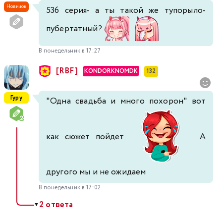
Новичок
536 серия- а ты такой же тупорыло-
пубертатный?
В понедельник в 17:27
[RBF]
KONDORKNOMDK
132
Гуру
"Одна свадьба и много похорон" вот
как сюжет пойдет
А
другого мы и не ожидаем
В понедельник в 17:02
2 ответа
▼