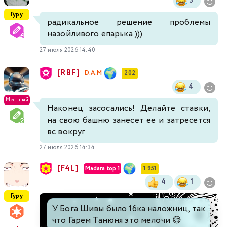
3
Гуру
радикальное решение проблемы
назойливого епарька )))
27 июля 2026 14:40
[RBF]
D.A.M
202
4
Местный
Наконец засосались! Делайте ставки,
на свою башню занесет ее и затресется
вс вокруг
27 июля 2026 14:34
[F4L]
Madara top 1
1 951
4
1
Гуру
У Бога Шивы было 16ка наложниц, так
что Гарем Танюня это мелочи 😅