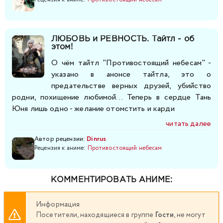
281
282
283
284
285
286
287
ЛЮБОВЬ и РЕВНОСТЬ. Тайтл - об
288
289
290
291
292
293
294
этом!
О чём тайтл "Противостоящий небесам" -
295
296
297
298
299
300
301
указано в анонсе тайтла, это о
предательстве верных друзей, убийство
302
303
304
305
306
307
308
родни, похищение любимой... Теперь в сердце Тань
Юня лишь одно - желание отомстить и карди
309
310
311
312
313
314
315
читать далее
Автор рецензии:
Dinrus
316
Рецензия к аниме:
317
318
Противостоящий небесам
319
320
321
322
323
324
325
326
327
328
329
КОММЕНТИРОВАТЬ АНИМЕ:
330
331
332
333
334
335
336
Информация
Посетители, находящиеся в группе
Гости
, не могут