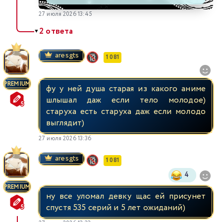
27 июля 2026 13:45
2 ответа
▼
aresgts
1 081
PREMIUM
фу у ней душа старая из какого аниме
шлышал даж если тело молодое)
старуха есть старуха даж если молодо
выглядит)
27 июля 2026 13:36
aresgts
1 081
4
PREMIUM
ну все уломал девку щас ей присунет
спустя 535 серий и 5 лет ожиданий)