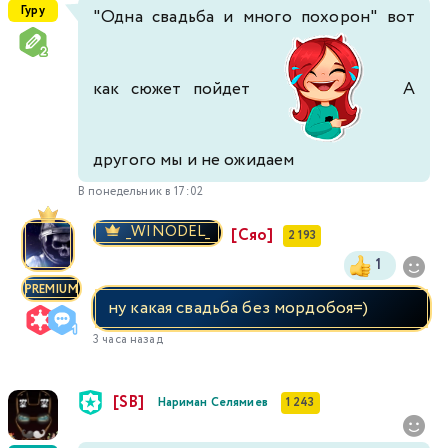
Гуру
"Одна свадьба и много похорон" вот
как сюжет пойдет
А
другого мы и не ожидаем
В понедельник в 17:02
_WINODEL_
[Сяо]
2 193
1
PREMIUM
ну какая свадьба без мордобоя=)
3 часа назад
[SB]
Нариман Селямиев
1 243