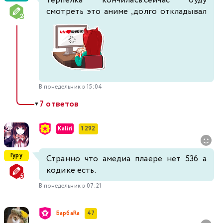
терпелка кончилась.сейчас буду
смотреть это аниме ,долго откладывал
В понедельник в 15:04
7 ответов
▼
Kaliri
1 292
Гуру
Странно что амедиа плаере нет 536 а
кодике есть.
В понедельник в 07:21
БарбаRа
47