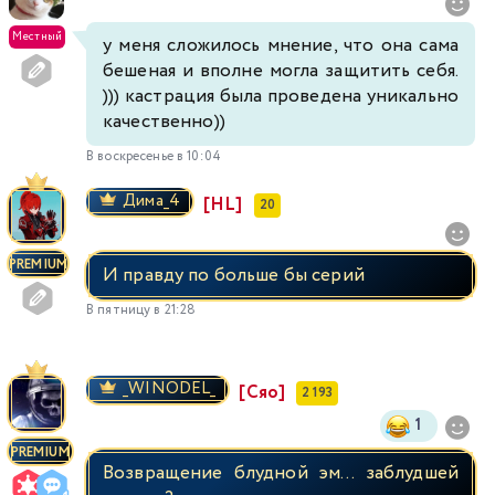
Местный
у меня сложилось мнение, что она сама
бешеная и вполне могла защитить себя.
))) кастрация была проведена уникально
качественно))
В воскресенье в 10:04
Димa_4
[HL]
20
PREMIUM
И правду по больше бы серий
В пятницу в 21:28
_WINODEL_
[Сяо]
2 193
1
PREMIUM
Возвращение блудной эм... заблудшей