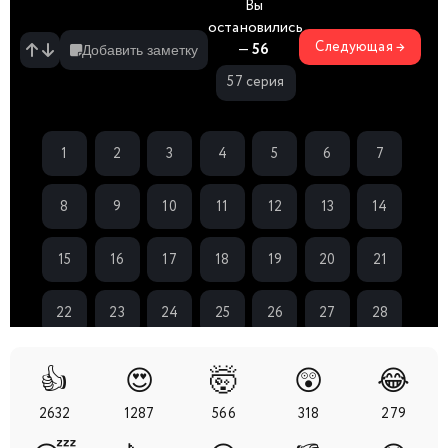
Вы
остановились
Следующая →
—
56
Добавить заметку
57 серия
1
2
3
4
5
6
7
8
9
10
11
12
13
14
15
16
17
18
19
20
21
22
23
24
25
26
27
28
29
30
31
32
33
34
35
👍
😍
🤯
😲
😂
2632
1287
566
318
279
36
37
38
39
40
41
42