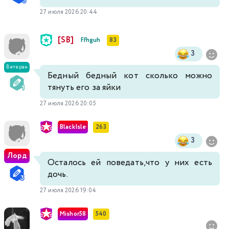
27 июля 2026 20:44
[SB]
Ffhguh
83
3
Ветеран
Бедный бедный кот сколько можно
тянуть его за яйки
27 июля 2026 20:05
BlackIsle
263
3
Лорд
Осталось ей поведать,что у них есть
дочь.
27 июля 2026 19:04
Mishor58
540