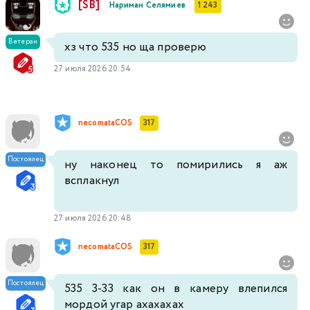
[SB]
Нариман Селямиев
1 243
Ветеран
хз что 535 но ща проверю
27 июля 2026 20:54
necomataCOS
317
Постоялец
ну наконец то помирились я аж
всплакнул
27 июля 2026 20:48
necomataCOS
317
Постоялец
535 3-33 как он в камеру влепился
мордой угар ахахахах