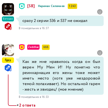
[SB]
Нариман Селямиев
1 243
Ветеран
сразу 2 серии 536 и 537 не ожидал
В понедельник в 16:37
Zeddkai
466
Гуру
Как же мне нравилось когда он был
верен Му Мен И! Ну понятно что
реинкарнация его жены тоже может
иметь место (хотя уже нездоровой
темой попахивает). Но остальной гарем
- жесть и звиздец! (мое мнение)
В понедельник в 16:33
2 ответа
▼