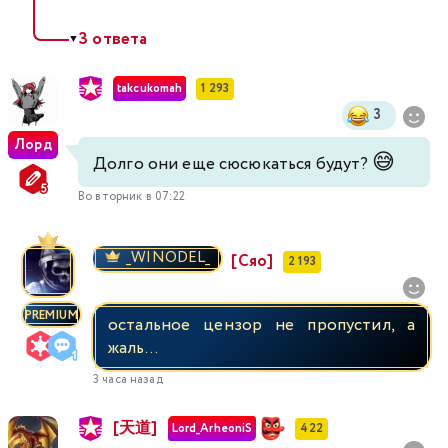
3 ответа
400
401
402
403
404
405
406
▼
takcukomah
1 293
407
408
409
410
411
412
413
3
Лорд
414
415
416
417
418
419
420
😅
Долго они еще сюсюкаться будут?
421
Во вторник в 07:22
422
423
424
425
426
427
428
429
430
431
432
433
434
_WINODEL_
[Сяо]
2 193
435
436
437
438
439
440
441
PREMIUM
остальное цензор не пропустил, а
жаль...
442
443
444
445
446
447
448
3 часа назад
449
450
451
452
453
454
455
[天道]
Lord_ArheoniS
422