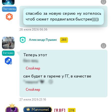
Постоялец
спасибо за новую серию ну хотелось
чтоб сюжет продвигался быстрее)))))
28 июля 2026 06:36
Александр Пушкин
285
Ветеран
Теперь этот
без яиц
Спойлер
сам будет в гареме у ГГ, в качестве
"машки"🐓... 😏
Спойлер
27 июля 2026 23:16
Mannomel
[RBF]
278