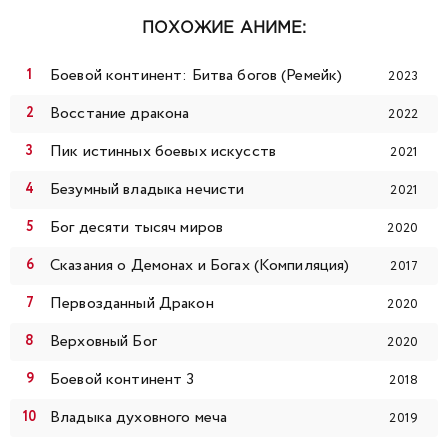
99
100
101
102
103
104
105
ПОХОЖИЕ АНИМЕ:
106
107
108
109
110
111
112
Боевой континент: Битва богов (Ремейк)
2023
113
114
115
116
117
118
119
Восстание дракона
2022
Пик истинных боевых искусств
2021
120
121
122
123
124
125
126
Безумный владыка нечисти
2021
127
128
129
130
131
132
133
Бог десяти тысяч миров
2020
Сказания о Демонах и Богах (Компиляция)
134
135
136
137
138
139
140
2017
Первозданный Дракон
2020
141
142
143
144
145
146
147
Верховный Бог
2020
148
149
150
151
152
153
154
Боевой континент 3
2018
Владыка духовного меча
2019
155
156
157
158
159
160
161