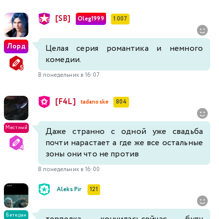
[SB]
Oleg1999
1 007
Лорд
Целая серия романтика и немного
комедии.
В понедельник в 16:07
[F4L]
tadanoske
804
Местный
Даже странно с одной уже свадьба
почти нарастает а где же все остальные
зоны они что не против
В понедельник в 16:00
Aleks Pir
121
Ветеран