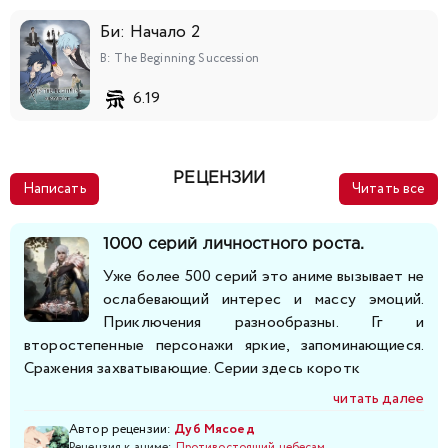
218
219
220
221
222
223
224
Би: Начало 2
225
226
227
228
229
230
231
B: The Beginning Succession
6.19
232
233
234
235
236
237
238
239
240
241
242
243
244
245
РЕЦЕНЗИИ
Написать
Читать все
246
247
248
249
250
251
252
1000 серий личностного роста.
253
254
255
256
257
258
259
Уже более 500 серий это аниме вызывает не
ослабевающий интерес и массу эмоций.
Приключения разнообразны. Гг и
260
261
262
263
264
265
266
второстепенные персонажи яркие, запоминающиеся.
Сражения захватывающие. Серии здесь коротк
267
268
269
270
271
272
273
читать далее
274
275
276
277
278
279
280
Автор рецензии:
Дуб Мясоед
Рецензия к аниме:
Противостоящий небесам