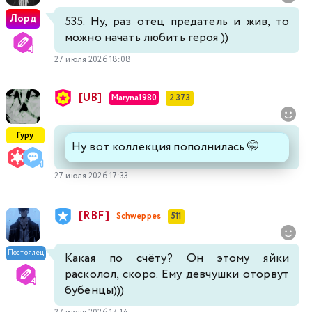
Лорд
535. Ну, раз отец предатель и жив, то
можно начать любить героя ))
27 июля 2026 18:08
[UB]
Maryna1980
2 373
Гуру
Ну вот коллекция пополнилась 🤭
27 июля 2026 17:33
[RBF]
Schweppes
511
Постоялец
Какая по счёту? Он этому яйки
расколол, скоро. Ему девчушки оторвут
бубенцы)))