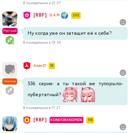
В понедельник в 22:07
519
520
521
522
523
524
525
[RBF]
D.A.M
202
526
527
528
529
530
531
532
Местный
Ну когда уже он затащит её к себе?
В понедельник в 19:56
533
534
535
536
537
538
Алек21
10
Новичок
536 серия- а ты такой же тупорыло-
пубертатный?
В понедельник в 17:27
[RBF]
KONDORKNOMDK
118