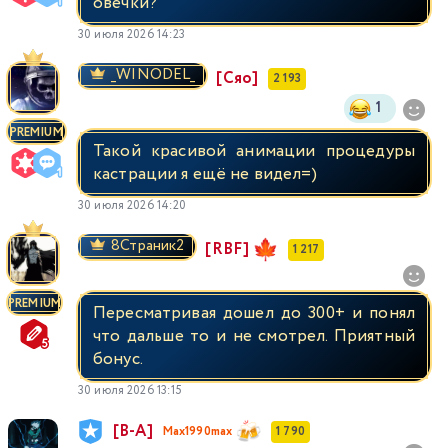
овечки?
30 июля 2026 14:23
_WINODEL_
[Сяо]
2 193
1
PREMIUM
Такой красивой анимации процедуры
кастрации я ещё не видел=)
30 июля 2026 14:20
8Страник2
[RBF]
1 217
PREMIUM
Пересматривая дошел до 300+ и понял
что дальше то и не смотрел. Приятный
бонус.
30 июля 2026 13:15
[В-А]
Max1990max
1 790