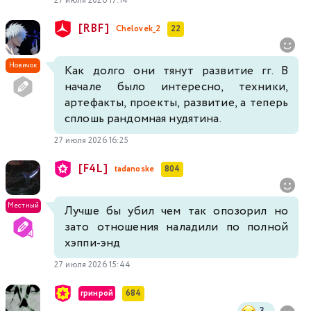
27 июля 2026 17:14
[RBF]
Chelovek_2
22
Новичок
Как долго они тянут развитие гг. В
начале было интересно, техники,
артефакты, проекты, развитие, а теперь
сплошь рандомная нудятина.
27 июля 2026 16:25
[F4L]
tadanoske
804
Местный
Лучше бы убил чем так опозорил но
зато отношения наладили по полной
хэппи-энд
27 июля 2026 15:44
гринрой
684