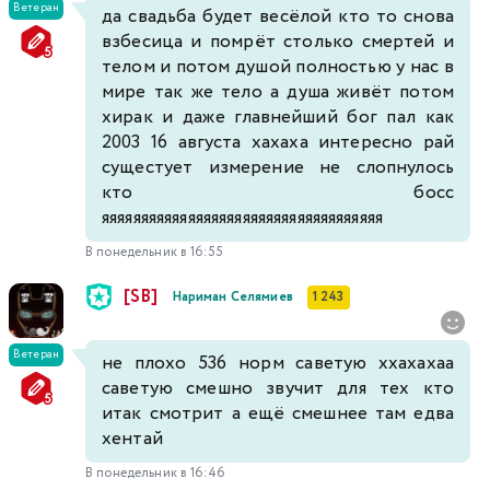
Ветеран
да свадьба будет весёлой кто то снова
взбесица и помрёт столько смертей и
телом и потом душой полностью у нас в
мире так же тело а душа живёт потом
хирак и даже главнейший бог пал как
2003 16 августа хахаха интересно рай
сущестует измерение не слопнулось
кто босс
яяяяяяяяяяяяяяяяяяяяяяяяяяяяяяяяяяяя
В понедельник в 16:55
[SB]
Нариман Селямиев
1 243
Ветеран
не плохо 536 норм саветую ххахахаа
саветую смешно звучит для тех кто
итак смотрит а ещё смешнее там едва
хентай
В понедельник в 16:46