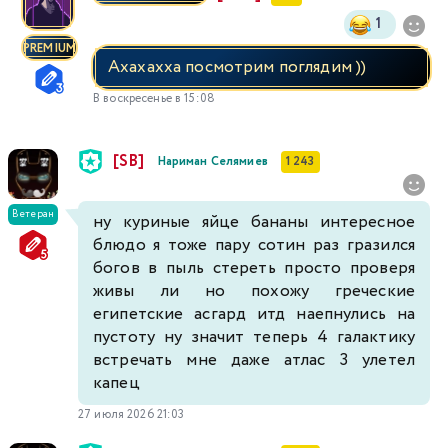
1
PREMIUM
Ахахахха посмотрим поглядим ))
В воскресенье в 15:08
[SB]
Нариман Селямиев
1 243
Ветеран
ну куриные яйце бананы интересное
блюдо я тоже пару сотин раз гразился
богов в пыль стереть просто проверя
живы ли но похожу греческие
египетские асгард итд наепнулись на
пустоту ну значит теперь 4 галактику
встречать мне даже атлас 3 улетел
капец
27 июля 2026 21:03