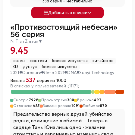
538 серия —
нестабильно
Добавить в списки
«Противостоящий небесам»
56 серия
Ni Tian Zhizun
▼
9.45
экшен
фэнтези
боевые искусства
китайское
3D
дунхуа
боевые искусства
2021
Онгоинги
Лето 2021
ONA
Suoyi Technology
537
Вышла
серия из 1000
В списках у пользователей (11171)
Смотрю
7928
Просмотрено
300
Брошено
497
Отложено
485
Запланировано
1091
Любимое
870
Предательство верных друзей, убийство
родни, похищение любимой... Теперь в
сердце Тань Юня лишь одно - желание
отомстить и кардинально изменить свою