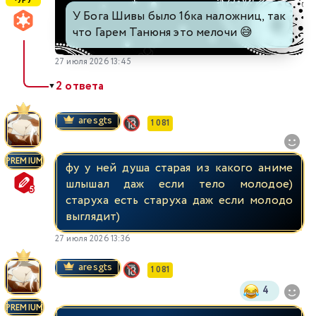
У Бога Шивы было 16ка наложниц, так
что Гарем Танюня это мелочи 😅
27 июля 2026 13:45
2 ответа
▼
aresgts
1 081
PREMIUM
фу у ней душа старая из какого аниме
шлышал даж если тело молодое)
старуха есть старуха даж если молодо
выглядит)
27 июля 2026 13:36
aresgts
1 081
4
PREMIUM