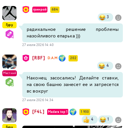
гринрой
684
3
Гуру
радикальное решение проблемы
назойливого епарька )))
27 июля 2026 14:40
[RBF]
D.A.M
202
4
Местный
Наконец засосались! Делайте ставки,
на свою башню занесет ее и затресется
вс вокруг
27 июля 2026 14:34
[F4L]
Madara top 1
1 950
4
1
Гуру