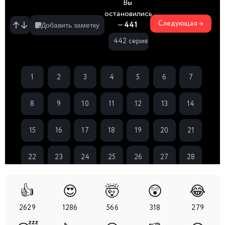
Вы
остановились
Следующая →
—
441
Добавить заметку
442 серия
1
2
3
4
5
6
7
8
9
10
11
12
13
14
15
16
17
18
19
20
21
22
23
24
25
26
27
28
29
30
31
32
33
34
35
👍
😍
🤯
😲
😂
2629
1286
566
318
279
36
37
38
39
40
41
42