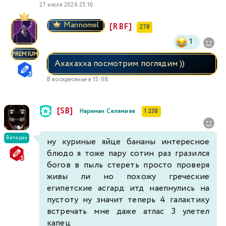
27 июля 2026 23:16
Mannomel
[RBF]
278
1
PREMIUM
Ахахахха посмотрим поглядим ))
В воскресенье в 15:08
[SB]
Нариман Селямиев
1 238
Ветеран
ну куриные яйце бананы интересное
блюдо я тоже пару сотин раз гразился
богов в пыль стереть просто проверя
живы ли но похожу греческие
египетские асгард итд наепнулись на
пустоту ну значит теперь 4 галактику
встречать мне даже атлас 3 улетел
капец