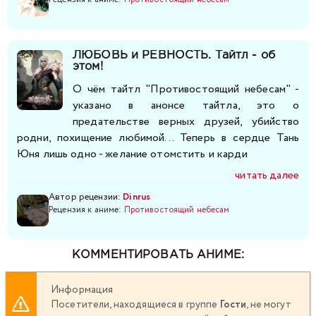
281
282
283
284
285
286
287
ЛЮБОВЬ и РЕВНОСТЬ. Тайтл - об
288
289
290
291
292
293
294
этом!
О чём тайтл "Противостоящий небесам" -
295
296
297
298
299
300
301
указано в анонсе тайтла, это о
предательстве верных друзей, убийство
302
303
304
305
306
307
308
родни, похищение любимой... Теперь в сердце Тань
Юня лишь одно - желание отомстить и карди
309
310
311
312
313
314
315
читать далее
Автор рецензии:
Dinrus
316
Рецензия к аниме:
317
318
Противостоящий небесам
319
320
321
322
323
324
325
326
327
328
329
КОММЕНТИРОВАТЬ АНИМЕ:
330
331
332
333
334
335
336
Информация
Посетители, находящиеся в группе
Гости
, не могут