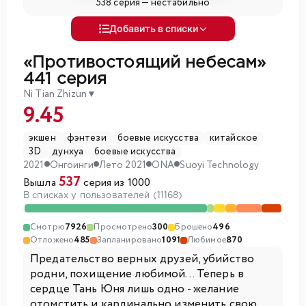
538 серия —
нестабильно
Добавить в списки
«Противостоящий небесам»
441 серия
Ni Tian Zhizun
▼
9.45
экшен
фэнтези
боевые искусства
китайское
3D
дунхуа
боевые искусства
2021
Онгоинги
Лето 2021
ONA
Suoyi Technology
537
Вышла
серия из 1000
В списках у пользователей (11168)
Смотрю
7926
Просмотрено
300
Брошено
496
Отложено
485
Запланировано
1091
Любимое
870
Предательство верных друзей, убийство
родни, похищение любимой... Теперь в
сердце Тань Юня лишь одно - желание
отомстить и кардинально изменить свою