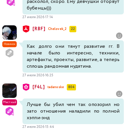
расколол, скоро. Ему девчушки оторвут
бубенцы)))
27 июля 2026 17:14
[RBF]
Chelovek_2
22
Новичок
Как долго они тянут развитие гг. В
начале было интересно, техники,
артефакты, проекты, развитие, а теперь
сплошь рандомная нудятина.
27 июля 2026 16:25
[F4L]
tadanoske
804
Местный
Лучше бы убил чем так опозорил но
зато отношения наладили по полной
хэппи-энд
27 июля 2026 15:44