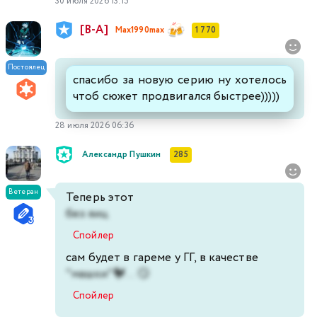
30 июля 2026 13:15
[В-А]
Max1990max
1 770
Постоялец
спасибо за новую серию ну хотелось
чтоб сюжет продвигался быстрее)))))
28 июля 2026 06:36
Александр Пушкин
285
Ветеран
Теперь этот
без яиц
Спойлер
сам будет в гареме у ГГ, в качестве
"машки"🐓... 😏
Спойлер