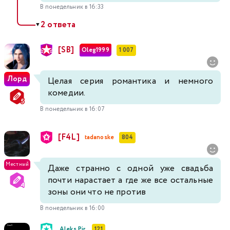
В понедельник в 16:33
2 ответа
▼
[SB]
Oleg1999
1 007
Лорд
Целая серия романтика и немного
комедии.
В понедельник в 16:07
[F4L]
tadanoske
804
Местный
Даже странно с одной уже свадьба
почти нарастает а где же все остальные
зоны они что не против
В понедельник в 16:00
Aleks Pir
121