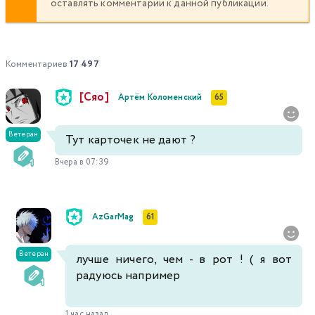
оставлять комментарии к данной публикации.
337
338
339
340
341
342
343
344
345
346
347
348
349
350
Комментариев
17 497
351
352
353
354
355
356
357
[Сяо]
Артём Коломенский
65
358
359
360
361
362
363
364
Ветеран
Тут карточек не дают ?
365
366
367
368
369
370
371
Вчера в 07:39
372
373
374
375
376
377
378
AzGarMag
61
379
380
381
382
383
384
385
Ветеран
лучше ничего, чем - в рот ! ( я вот
386
387
388
389
390
391
392
радуюсь например
393
394
395
396
397
398
399
1 час назад