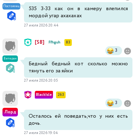
Постоялец
535 3-33 как он в камеру влепился
мордой угар ахахахах
27 июля 2026 20:44
[SB]
Ffhguh
83
3
Ветеран
Бедный бедный кот сколько можно
тянуть его за яйки
27 июля 2026 20:05
BlackIsle
263
3
Лорд
Осталось ей поведать,что у них есть
дочь.
27 июля 2026 19:04