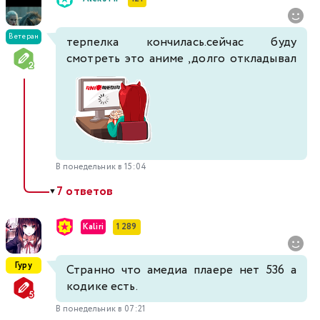
Ветеран
терпелка кончилась.сейчас буду
смотреть это аниме ,долго откладывал
В понедельник в 15:04
7 ответов
▼
Kaliri
1 289
Гуру
Странно что амедиа плаере нет 536 а
кодике есть.
В понедельник в 07:21