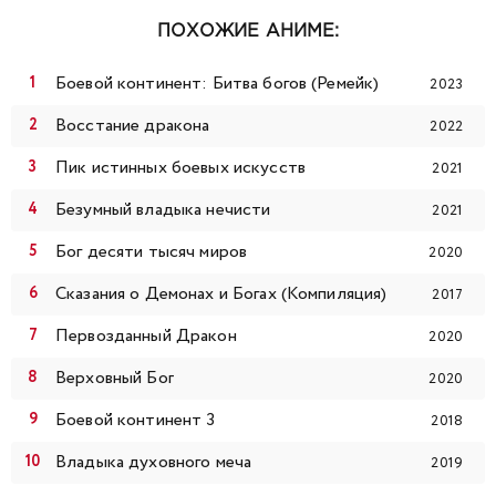
99
100
101
102
103
104
105
ПОХОЖИЕ АНИМЕ:
106
107
108
109
110
111
112
Боевой континент: Битва богов (Ремейк)
2023
113
114
115
116
117
118
119
Восстание дракона
2022
Пик истинных боевых искусств
2021
120
121
122
123
124
125
126
Безумный владыка нечисти
2021
127
128
129
130
131
132
133
Бог десяти тысяч миров
2020
Сказания о Демонах и Богах (Компиляция)
134
135
136
137
138
139
140
2017
Первозданный Дракон
2020
141
142
143
144
145
146
147
Верховный Бог
2020
148
149
150
151
152
153
154
Боевой континент 3
2018
Владыка духовного меча
2019
155
156
157
158
159
160
161