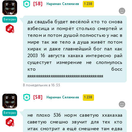
[SB]
Нариман Селямиев
1 238
Ветеран
да свадьба будет весёлой кто то снова
взбесица и помрёт столько смертей и
телом и потом душой полностью у нас в
мире так же тело а душа живёт потом
хирак и даже главнейший бог пал как
2003 16 августа хахаха интересно рай
сущестует измерение не слопнулось
кто босс
яяяяяяяяяяяяяяяяяяяяяяяяяяяяяяяяяяяя
В понедельник в 16:55
[SB]
Нариман Селямиев
1 238
Ветеран
не плохо 536 норм саветую ххахахаа
саветую смешно звучит для тех кто
итак смотрит а ещё смешнее там едва