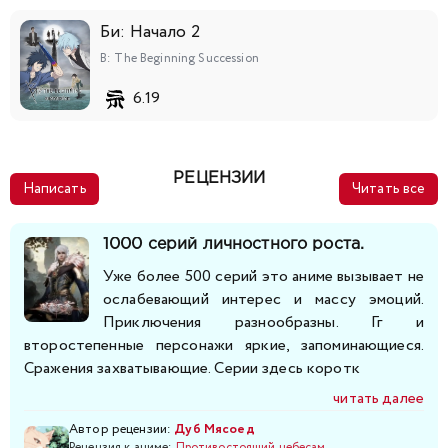
218
219
220
221
222
223
224
Би: Начало 2
225
226
227
228
229
230
231
B: The Beginning Succession
6.19
232
233
234
235
236
237
238
239
240
241
242
243
244
245
РЕЦЕНЗИИ
Написать
Читать все
246
247
248
249
250
251
252
1000 серий личностного роста.
253
254
255
256
257
258
259
Уже более 500 серий это аниме вызывает не
ослабевающий интерес и массу эмоций.
Приключения разнообразны. Гг и
260
261
262
263
264
265
266
второстепенные персонажи яркие, запоминающиеся.
Сражения захватывающие. Серии здесь коротк
267
268
269
270
271
272
273
читать далее
274
275
276
277
278
279
280
Автор рецензии:
Дуб Мясоед
Рецензия к аниме:
Противостоящий небесам