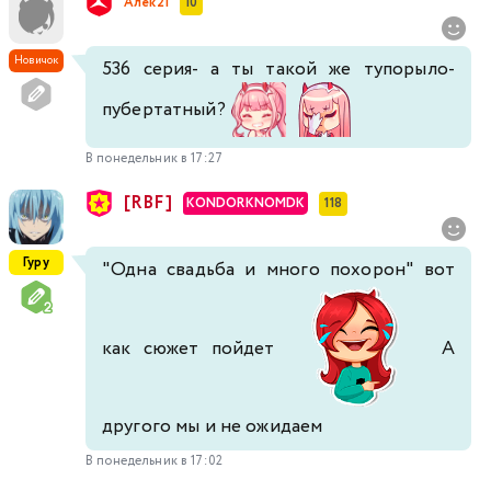
Алек21
10
519
520
521
522
523
524
525
Новичок
536 серия- а ты такой же тупорыло-
526
527
528
529
530
531
532
пубертатный?
В понедельник в 17:27
533
534
535
536
537
538
[RBF]
KONDORKNOMDK
118
Гуру
"Одна свадьба и много похорон" вот
как сюжет пойдет
А
другого мы и не ожидаем
В понедельник в 17:02