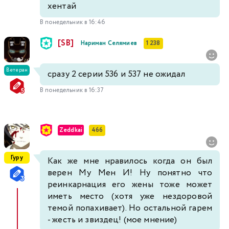
хентай
В понедельник в 16:46
[SB]
Нариман Селямиев
1 238
Ветеран
сразу 2 серии 536 и 537 не ожидал
В понедельник в 16:37
Zeddkai
466
Гуру
Как же мне нравилось когда он был
верен Му Мен И! Ну понятно что
реинкарнация его жены тоже может
иметь место (хотя уже нездоровой
темой попахивает). Но остальной гарем
- жесть и звиздец! (мое мнение)