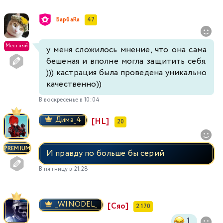
БарбаRа
47
Местный
у меня сложилось мнение, что она сама
бешеная и вполне могла защитить себя.
))) кастрация была проведена уникально
качественно))
В воскресенье в 10:04
Димa_4
[HL]
20
PREMIUM
И правду по больше бы серий
В пятницу в 21:28
_WINODEL_
[Сяо]
2 170
1