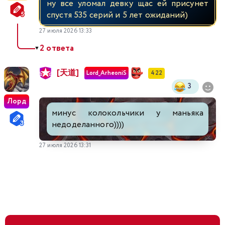
ну все уломал девку щас ей присунет
спустя 535 серий и 5 лет ожиданий)
27 июля 2026 13:33
2 ответа
▼
[天道]
Lord_ArheoniS
422
3
Лорд
минус колокольчики у маньяка
недоделанного))))
27 июля 2026 13:31