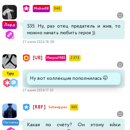
Mishor58
540
Лорд
535. Ну, раз отец предатель и жив, то
можно начать любить героя ))
27 июля 2026 18:08
[UB]
Maryna1980
2 373
Гуру
Ну вот коллекция пополнилась 🤭
27 июля 2026 17:33
[RBF]
Schweppes
503
Постоялец
Какая по счёту? Он этому яйки