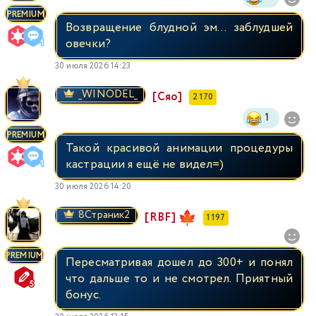
PREMIUM
Возвращение блудной эм... заблудшей
овечки?
30 июля 2026 14:23
_WINODEL_
[Сяо]
2 170
1
PREMIUM
Такой красивой анимации процедуры
кастрации я ещё не видел=)
30 июля 2026 14:20
8Страник2
[RBF]
1 197
PREMIUM
Пересматривая дошел до 300+ и понял
что дальше то и не смотрел. Приятный
бонус.