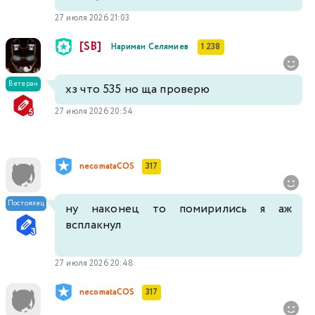
27 июля 2026 21:03
[SB]
Нариман Селямиев
1 238
Ветеран
хз что 535 но ща проверю
27 июля 2026 20:54
necomataCOS
317
Постоялец
ну наконец то помирились я аж
всплакнул
27 июля 2026 20:48
necomataCOS
317