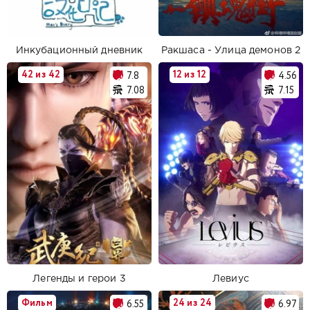
Инкубационный дневник
Ракшаса - Улица демонов 2
42 из 42
12 из 12
7.8
4.56
7.08
7.15
Легенды и герои 3
Левиус
Фильм
24 из 24
6.55
6.97