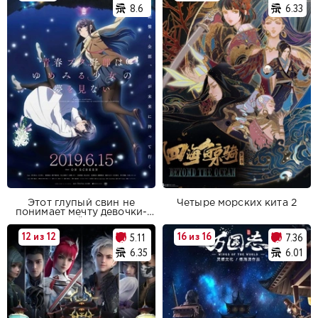
8.6
6.33
Этот глупый свин не
Четыре морских кита 2
понимает мечту девочки-
зайки
12 из 12
16 из 16
5.11
7.36
6.35
6.01