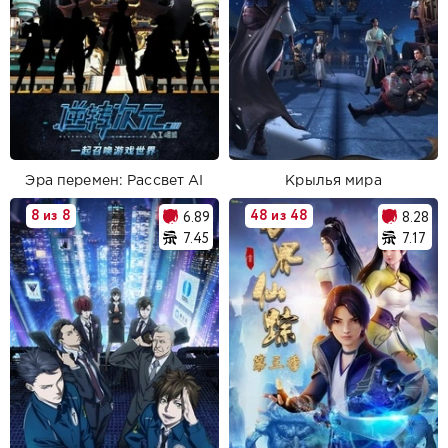
Эра перемен: Рассвет AI
Крылья мира
8 из 8
48 из 48
6.89
8.28
7.45
7.17