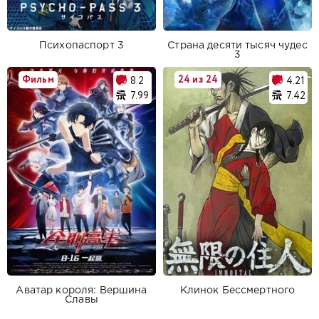
Психопаспорт 3
Страна десяти тысяч чудес
3
Фильм
24 из 24
8.2
4.21
7.99
7.42
Аватар короля: Вершина
Клинок Бессмертного
Славы