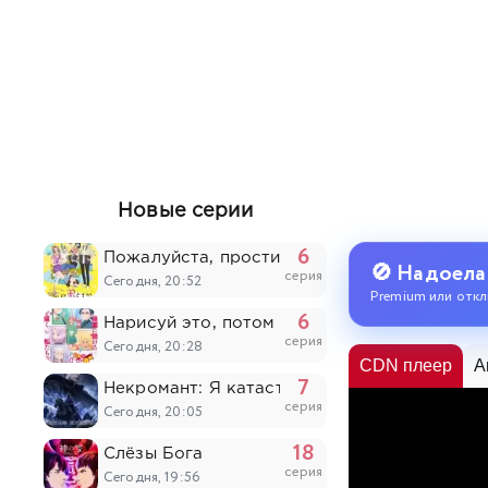
Новые серии
6
Пожалуйста, простите моих младших брать
🚫 Надоела
серия
Сегодня, 20:52
Premium или откл
6
Нарисуй это, потом умри
серия
Сегодня, 20:28
CDN плеер
A
7
Некромант: Я катастрофа
серия
Сегодня, 20:05
18
Слёзы Бога
серия
Сегодня, 19:56