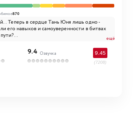
бимое
870
.. Теперь в сердце Тань Юня лишь одно -
 ли его навыков и самоуверенности в битвах
ути?...
ещё
9.4
9.45
Озвучка
(7208)