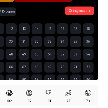
Следующая →
415 серия
1
12
13
14
15
16
17
18
9
30
31
32
33
34
35
36
7
48
49
50
51
52
53
54
5
66
67
68
69
70
71
72
3
84
85
86
87
88
89
90
😭
😡
👎
👶
🤪
1
102
103
104
105
106
107
108
102
102
101
75
73
9
120
121
122
123
124
125
126