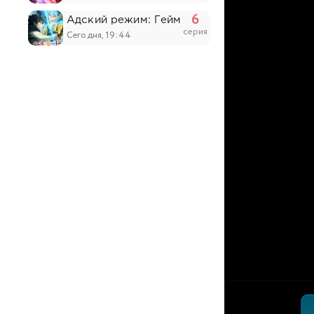
6
Адский режим: Геймер, который любит спи
серия
Сегодня, 19:44
4
Юный лорд — мастер побега 2
серия
Сегодня, 19:29
538
Противостоящий небесам
серия
Сегодня, 19:18
17
О моём перерождении в слизь 4
серия
Сегодня, 17:47
6
Население приграничного владения начинае
серия
Сегодня, 17:17
6
Прошло десять лет с момента, как я сказал
серия
Сегодня, 17:03