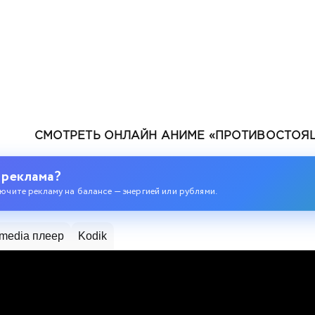
СМОТРЕТЬ ОНЛАЙН АНИМЕ «ПРОТИВОСТОЯЩ
ев
 реклама?
ючите рекламу на балансе — энергией или рублями.
media плеер
Kodik