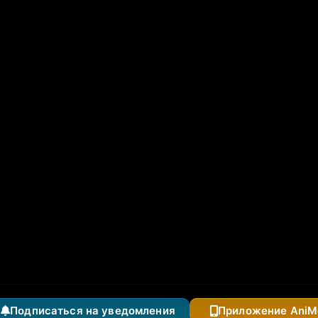
дран, становится бесподобным в параллельном мире с
тся с нуля
 «Оставьте это на меня и уходите» и стал легендой
Подписаться на уведомления
Приложение AniM