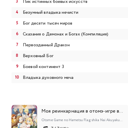
Пик истинных боевых искусств
271
272
Безумный владыка нечисти
289
290
Бог десяти тысяч миров
Сказания о Демонах и Богах (Компиляция)
307
308
Первозданный Дракон
325
326
Верховный Бог
343
344
Боевой континент 3
Владыка духовного меча
361
362
379
380
Моя реинкарнация в отомэ-игре в качестве главной злодейки
397
398
Otome Game no Hametsu Flag shika Nai Akuyaku Reijou ni Tensei shiteshimatta...
415
416