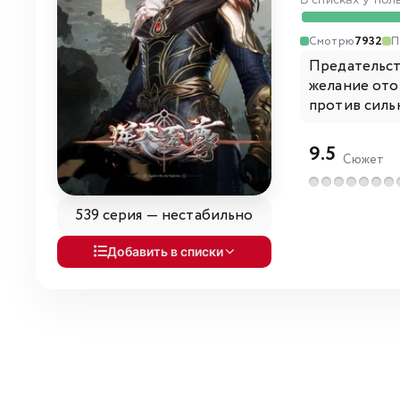
В списках у пол
Смотрю
7932
П
Предательст
желание ото
против силь
9.5
Сюжет
539 серия —
нестабильно
Добавить в списки