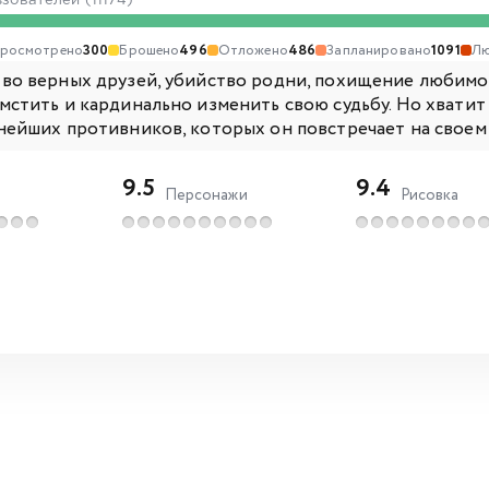
ьзователей (11174)
росмотрено
300
Брошено
496
Отложено
486
Запланировано
1091
Лю
во верных друзей, убийство родни, похищение любимой.
мстить и кардинально изменить свою судьбу. Но хватит
нейших противников, которых он повстречает на своем п
9.5
9.4
Персонажи
Рисовка