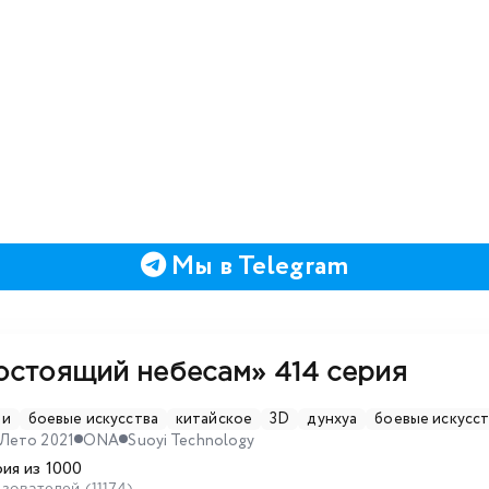
Мы в Telegram
остоящий небесам»
414 серия
зи
боевые искусства
китайское
3D
дунхуа
боевые искусст
Лето 2021
ONA
Suoyi Technology
ия из 1000