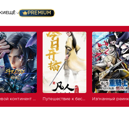
PREMIUM
КИ
ЕЩЁ
Боевой континент 2: Непревзойдённый клан Тан
Путешествие к бессмертию