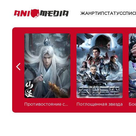
ЖАНР
ТИП
СТАТУС
СПИС
Противостояние святого
Поглощенная звезда