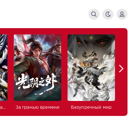
Изгнанный реинкарнированный тяжёлый рыцарь не имеет себе равных в знаниях игры
За гранью времени
Безупречный мир