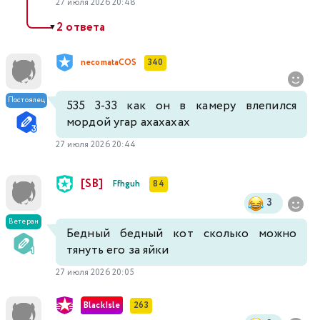
27 июля 2026 20:48
2 ответа
▼
necomataCOS
340
Постоялец
535 3-33 как он в камеру влепился
мордой угар ахахахах
27 июля 2026 20:44
[SB]
Ffhguh
84
3
Ветеран
Бедный бедный кот сколько можно
тянуть его за яйки
27 июля 2026 20:05
BlackIsle
263