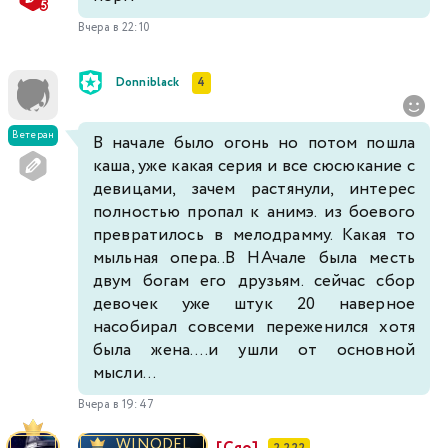
Вчера в 22:10
512
513
514
515
516
517
518
Donniblack
4
519
520
521
522
523
524
525
526
527
528
529
530
531
532
Ветеран
В начале было огонь но потом пошла
каша, уже какая серия и все сюсюкание с
девицами, зачем растянули, интерес
533
534
535
536
537
538
539
полностью пропал к анимэ. из боевого
превратилось в мелодрамму. Какая то
мыльная опера..В НАчале была месть
двум богам его друзьям. сейчас сбор
девочек уже штук 20 наверное
насобирал совсеми переженился хотя
была жена....и ушли от основной
мысли...
Вчера в 19:47
_WINODEL_