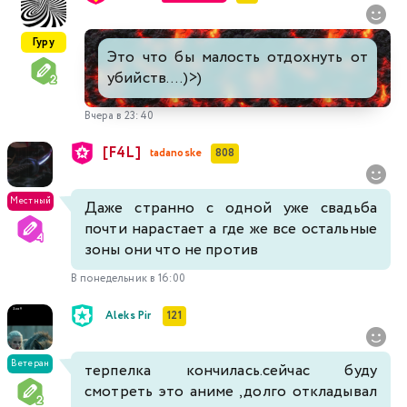
Гуру
Это что бы малость отдохнуть от
убийств....)>)
Вчера в 23:40
[F4L]
tadanoske
808
Местный
Даже странно с одной уже свадьба
почти нарастает а где же все остальные
зоны они что не против
В понедельник в 16:00
Aleks Pir
121
Ветеран
терпелка кончилась.сейчас буду
смотреть это аниме ,долго откладывал