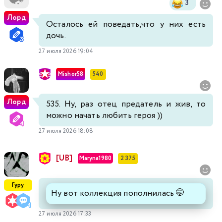
3
Лорд
Осталось ей поведать,что у них есть
дочь.
27 июля 2026 19:04
Mishor58
540
Лорд
535. Ну, раз отец предатель и жив, то
можно начать любить героя ))
27 июля 2026 18:08
[UB]
Maryna1980
2 375
Гуру
Ну вот коллекция пополнилась 🤭
27 июля 2026 17:33