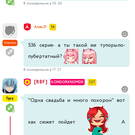
В понедельник в 19:56
Алек21
14
Новичок
536 серия- а ты такой же тупорыло-
пубертатный?
В понедельник в 17:27
[RBF]
KONDORKNOMDK
127
Гуру
"Одна свадьба и много похорон" вот
как сюжет пойдет
А