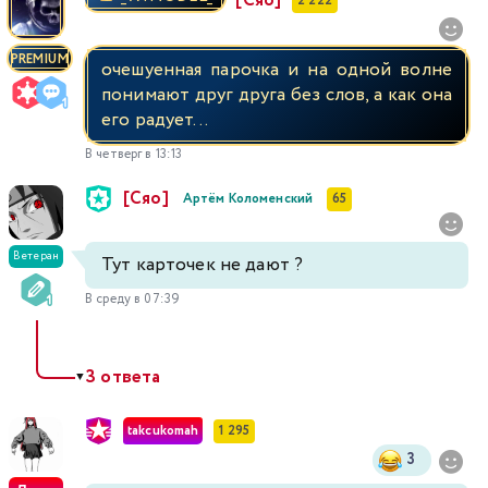
[Сяо]
2 222
PREMIUM
очешуенная парочка и на одной волне
понимают друг друга без слов, а как она
его радует...
В четверг в 13:13
[Сяо]
Артём Коломенский
65
Ветеран
Тут карточек не дают ?
В среду в 07:39
3 ответа
▼
takcukomah
1 295
3