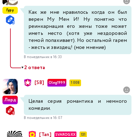
Гуру
Как же мне нравилось когда он был
верен Му Мен И! Ну понятно что
реинкарнация его жены тоже может
иметь место (хотя уже нездоровой
темой попахивает). Но остальной гарем
- жесть и звиздец! (мое мнение)
В понедельник в 16:33
2 ответа
▼
[SB]
Oleg1999
1 008
Лорд
Целая серия романтика и немного
комедии.
В понедельник в 16:07
[Tan]
SVAROGXX
131