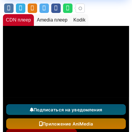
CDN плеер
Amedia плеер
Kodik
Подписаться на уведомления
Приложение AniMedia