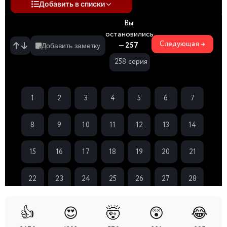
Добавить в списки
Вы
остановились
Следующая →
—
257
Добавить заметку
258 серия
1
2
3
4
5
6
7
8
9
10
11
12
13
14
15
16
17
18
19
20
21
22
23
24
25
26
27
28
29
30
31
32
33
34
35
👍
😍
🤯
😲
😂