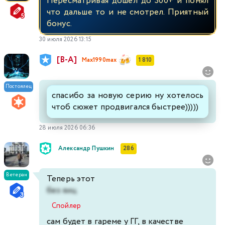
Пересматривая дошел до 300+ и понял
что дальше то и не смотрел. Приятный
бонус.
30 июля 2026 13:15
[В-А]
Max1990max
1 810
Постоялец
спасибо за новую серию ну хотелось
чтоб сюжет продвигался быстрее)))))
28 июля 2026 06:36
Александр Пушкин
286
Ветеран
Теперь этот
без яиц
Спойлер
сам будет в гареме у ГГ, в качестве