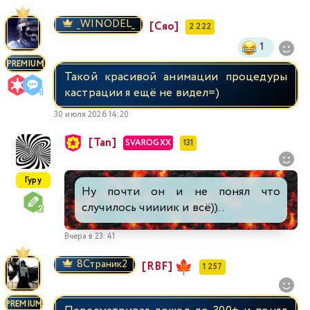
_WINODEL_
[Сяо]
2 222
1
PREMIUM
Такой красивой анимации процедуры
кастрации я ещё не видел=)
30 июля 2026 14:20
[Tan]
SVAROGXX
131
Гуру
Ну почти он и не понял что
случилось чиииик и всё))..
Вчера в 23:41
8Страник2
[RBF]
1 257
PREMIUM