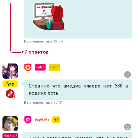
В понедельник в 15:04
7 ответов
▼
Kaliri
1 295
Гуру
Странно что амедиа плаере нет 536 а
кодике есть.
В понедельник в 07:21
БарбаRа
47
Местный