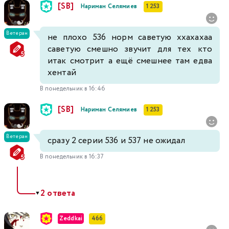
[SB]
Нариман Селямиев
1 253
Ветеран
не плохо 536 норм саветую ххахахаа
саветую смешно звучит для тех кто
итак смотрит а ещё смешнее там едва
хентай
В понедельник в 16:46
[SB]
Нариман Селямиев
1 253
Ветеран
сразу 2 серии 536 и 537 не ожидал
В понедельник в 16:37
2 ответа
▼
Zeddkai
466