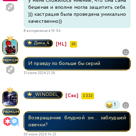
у меня сложилось мнение, что она сама
бешеная и вполне могла защитить себя.
))) кастрация была проведена уникально
качественно))
В воскресенье в 10:04
Димa_4
[HL]
20
PREMIUM
И правду по больше бы серий
31 июля 2026 21:28
_WINODEL_
[Сяо]
2 222
1
PREMIUM
Возвращение блудной эм... заблудшей
овечки?
30 июля 2026 14:23