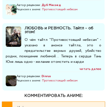
274
275
276
277
278
279
280
Автор рецензии:
Дуб Мясоед
Рецензия к аниме:
Противостоящий небесам
281
282
283
284
285
286
287
ЛЮБОВЬ и РЕВНОСТЬ. Тайтл - об
288
289
290
291
292
293
294
этом!
О чём тайтл "Противостоящий небесам" -
295
296
297
298
299
300
301
указано в анонсе тайтла, это о
предательстве верных друзей, убийство
302
303
304
305
306
307
308
родни, похищение любимой... Теперь в сердце Тань
Юня лишь одно - желание отомстить и карди
309
310
311
312
313
314
315
читать далее
Автор рецензии:
Dinrus
316
Рецензия к аниме:
317
318
Противостоящий небесам
319
320
321
322
323
324
325
326
327
328
329
КОММЕНТИРОВАТЬ АНИМЕ:
330
331
332
333
334
335
336