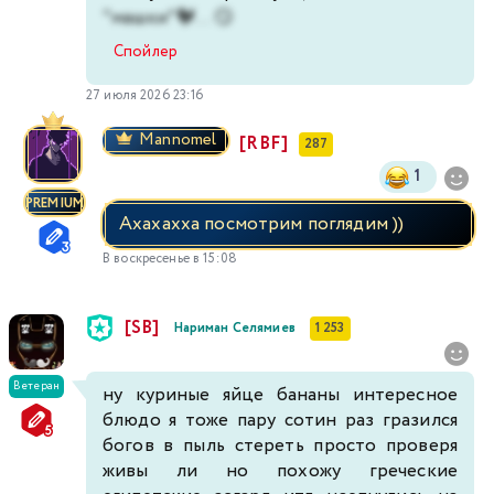
"машки"🐓... 😏
Спойлер
27 июля 2026 23:16
Mannomel
[RBF]
287
1
PREMIUM
Ахахахха посмотрим поглядим ))
В воскресенье в 15:08
[SB]
Нариман Селямиев
1 253
Ветеран
ну куриные яйце бананы интересное
блюдо я тоже пару сотин раз гразился
богов в пыль стереть просто проверя
живы ли но похожу греческие