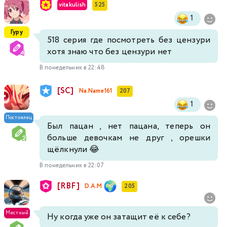
vitakulish
525
1
Гуру
518 серия где посмотреть без цензури
хотя знаю что без цензури нет
В понедельник в 22:48
[SC]
Na.Name161
207
1
Постоялец
Был пацан , нет пацана, теперь он
больше девочкам не друг , орешки
щёлкнули 😂
В понедельник в 22:07
[RBF]
D.A.M
205
Местный
Ну когда уже он затащит её к себе?