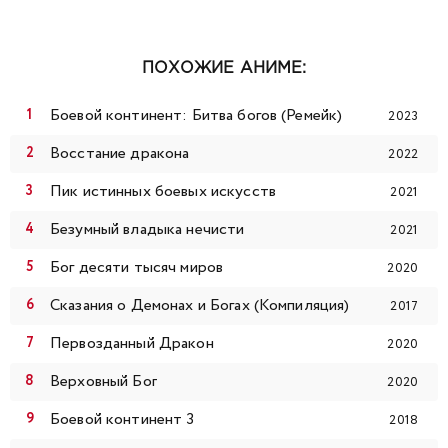
99
100
101
102
103
104
105
ПОХОЖИЕ АНИМЕ:
106
107
108
109
110
111
112
Боевой континент: Битва богов (Ремейк)
2023
113
114
115
116
117
118
119
Восстание дракона
2022
Пик истинных боевых искусств
2021
120
121
122
123
124
125
126
Безумный владыка нечисти
2021
127
128
129
130
131
132
133
Бог десяти тысяч миров
2020
Сказания о Демонах и Богах (Компиляция)
134
135
136
137
138
139
140
2017
Первозданный Дракон
2020
141
142
143
144
145
146
147
Верховный Бог
2020
148
149
150
151
152
153
154
Боевой континент 3
2018