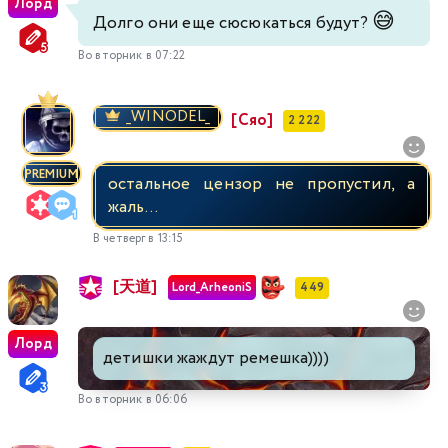
Лорд
😅
Долго они еще сюсюкаться будут?
Во вторник в 07:22
_WINODEL_
[Сяо]
2 222
PREMIUM
остальное цензор не пропустил, а
жаль...
В четверг в 13:15
[天道]
Lord_ArheoniS
449
Лорд
детишки жаждут ремешка))))
Во вторник в 06:06