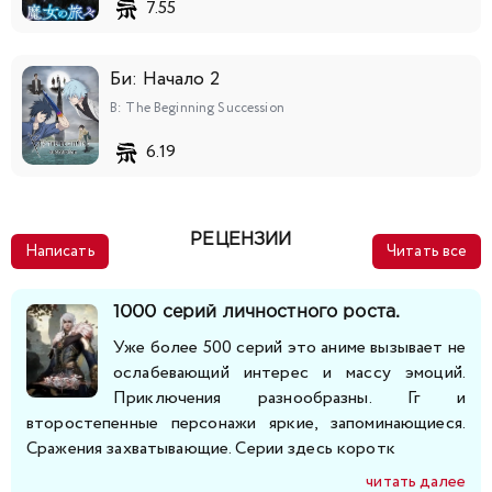
7.55
218
219
220
221
222
223
224
Би: Начало 2
225
226
227
228
229
230
231
B: The Beginning Succession
6.19
232
233
234
235
236
237
238
239
240
241
242
243
244
245
РЕЦЕНЗИИ
Написать
Читать все
246
247
248
249
250
251
252
1000 серий личностного роста.
253
254
255
256
257
258
259
Уже более 500 серий это аниме вызывает не
ослабевающий интерес и массу эмоций.
Приключения разнообразны. Гг и
260
261
262
263
264
265
266
второстепенные персонажи яркие, запоминающиеся.
Сражения захватывающие. Серии здесь коротк
267
268
269
270
271
272
273
читать далее