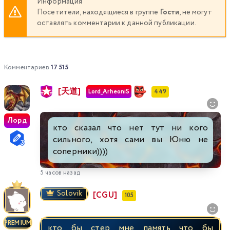
Информация
Посетители, находящиеся в группе
Гости
, не могут
оставлять комментарии к данной публикации.
337
338
339
340
341
342
343
344
345
346
347
348
349
350
Комментариев
17 515
351
352
353
354
355
356
357
[天道]
Lord_ArheoniS
449
358
359
360
361
362
363
364
Лорд
кто сказал что нет тут ни кого
365
366
367
368
369
370
371
сильного, хотя сами вы Юню не
соперники))))
372
373
374
375
376
377
378
5 часов назад
379
380
381
382
383
384
385
Solovik
[CGU]
105
386
387
388
389
390
391
392
PREMIUM
кто бы стер мне память что бы