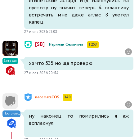
египетские асгард итд наепнулись на
пустоту ну значит теперь 4 галактику
встречать мне даже атлас 3 улетел
капец
27 июля 2026 21:03
[SB]
Нариман Селямиев
1 253
Ветеран
хз что 535 но ща проверю
27 июля 2026 20:54
necomataCOS
340
Постоялец
ну наконец то помирились я аж
всплакнул