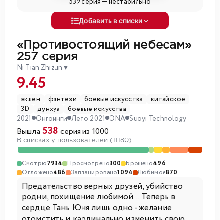
539 серия —
нестабильно
Добавить в списки
«Противостоящий небесам»
257 серия
Ni Tian Zhizun
▼
9.45
экшен
фэнтези
боевые искусства
китайское
3D
дунхуа
боевые искусства
2021
Онгоинги
Лето 2021
ONA
Suoyi Technology
538
Вышла
серия из 1000
В списках у пользователей (11180)
Смотрю
7934
Просмотрено
300
Брошено
496
Отложено
486
Запланировано
1094
Любимое
870
Предательство верных друзей, убийство
родни, похищение любимой... Теперь в
сердце Тань Юня лишь одно - желание
отомстить и кардинально изменить свою