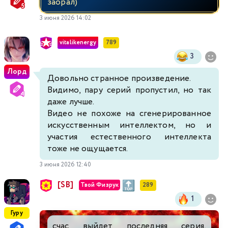
заорал)
3 июня 2026 14:02
vitalikenergy
789
3
Лорд
Довольно странное произведение.
Видимо, пару серий пропустил, но так
даже лучше.
Видео не похоже на сгенерированное
искусственным интеллектом, но и
участия естественного интеллекта
тоже не ощущается.
3 июня 2026 12:40
[SB]
Твой Физрук
289
1
Гуру
счас выйдет последняя серия,