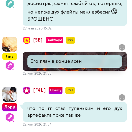
досмотрю, сюжет слабый ок, потерплю,
😡
но нет же дух флейты меня взбесил
БРОШЕНО
27 мая 2026 15:32
[SB]
DarkVoyd
599
Гуру
Его план в конце ясен
22 мая 2026 21:55
[F4L]
Onemy
797
Лорд
что то гг стал тупеньким и его дух
артефакта тоже так же
22 мая 2026 21:54