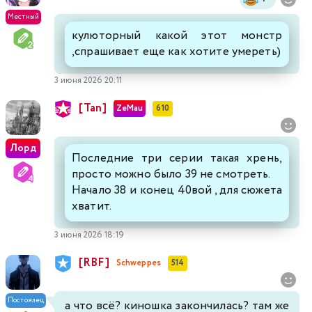
Местный
кулюторный какой этот монстр
,спрашивает еще как хотите умереть)
3 июня 2026 20:11
[Tan]
ZeMau
610
Лорд
Последние три серии такая хрень,
просто можно было 39 не смотреть.
Начало 38 и конец 40вой , для сюжета
хватит.
3 июня 2026 18:19
[RBF]
Schweppes
514
Постоялец
а что всё? киношка закончилась? там же