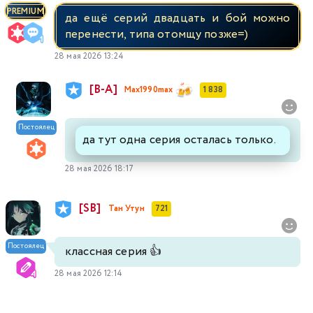
PREMIUM
да ещё серий двадцать и бой можно
перенести, типа отомщу позже=)
28 мая 2026 13:24
[В-А]
Max1990max
1 838
Постоялец
да тут одна серия осталась только.
28 мая 2026 18:17
[SB]
Тан Утун
721
Постоялец
классная серия 👍
28 мая 2026 12:14