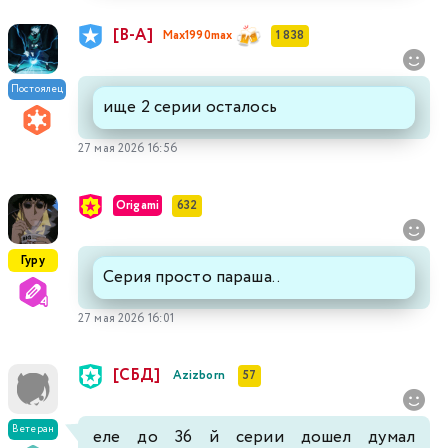
[В-А]
Max1990max
1 838
Постоялец
ище 2 серии осталось
27 мая 2026 16:56
Origami
632
Гуру
Серия просто параша..
27 мая 2026 16:01
[СБД]
Azizborn
57
Ветеран
еле до 36 й серии дошел думал