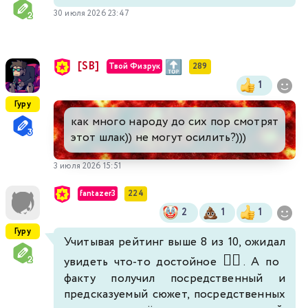
30 июля 2026 23:47
[SB]
Твой Физрук
289
1
Гуру
как много народу до сих пор смотрят
этот шлак)) не могут осилить?)))
3 июля 2026 15:51
fantazer3
224
2
1
1
Гуру
Учитывая рейтинг выше 8 из 10, ожидал
🤦‍♂️
увидеть что-то достойное
. А по
факту получил посредственный и
предсказуемый сюжет, посредственных