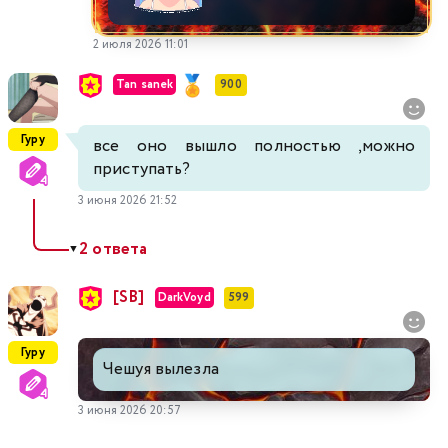
2 июля 2026 11:01
Tan sanek
900
Гуру
все оно вышло полностью ,можно
приступать?
3 июня 2026 21:52
2 ответа
▼
[SB]
DarkVoyd
599
Гуру
Чешуя вылезла
3 июня 2026 20:57