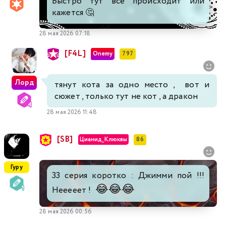
Быстро тут все происходит или
кажется 🤔
28 мая 2026 07:18
[F4L]
Onemy
797
Лорд
тянут кота за одно место , вот и
сюжет , только тут не кот , а дракон
28 мая 2026 11:48
[SB]
Цианид_Клюквы
86
Гуру
33 серия коротко : Джимми пой !!!
😂
😂
😂
Нееееет !
28 мая 2026 00:56