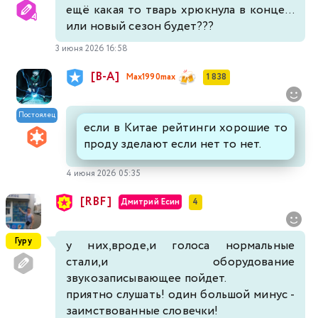
ещё какая то тварь хрюкнула в конце...
или новый сезон будет???
3 июня 2026 16:58
[В-А]
Max1990max
1 838
Постоялец
если в Китае рейтинги хорошие то
проду зделают если нет то нет.
4 июня 2026 05:35
[RBF]
Дмитрий Есин
4
Гуру
у них,вроде,и голоса нормальные
стали,и оборудование
звукозаписывающее пойдет.
приятно слушать! один большой минус -
заимствованные словечки!