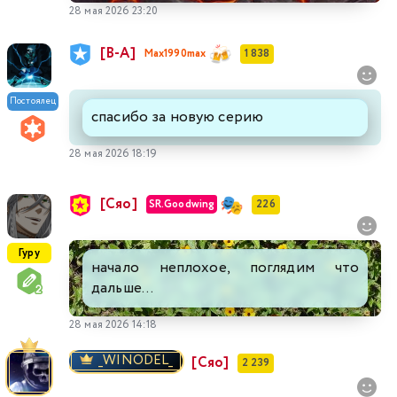
28 мая 2026 23:20
[В-А]
Max1990max
1 838
Постоялец
спасибо за новую серию
28 мая 2026 18:19
[Сяо]
SR.Goodwing
226
Гуру
начало неплохое, поглядим что
дальше...
28 мая 2026 14:18
_WINODEL_
[Сяо]
2 239