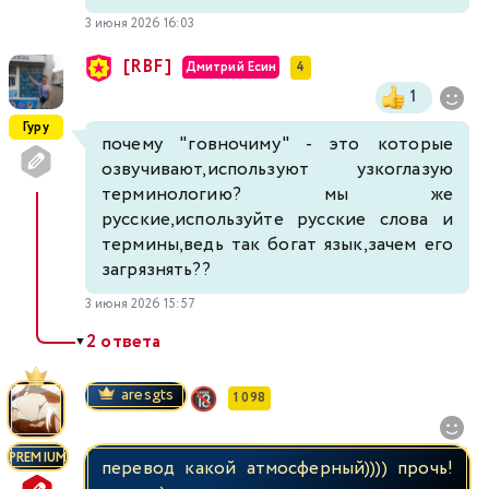
3 июня 2026 16:03
[RBF]
Дмитрий Есин
4
1
Гуру
почему "говночиму" - это которые
озвучивают,используют узкоглазую
терминологию? мы же
русские,используйте русские слова и
термины,ведь так богат язык,зачем его
загрязнять??
3 июня 2026 15:57
2 ответа
▼
aresgts
1 098
PREMIUM
перевод какой атмосферный)))) прочь!