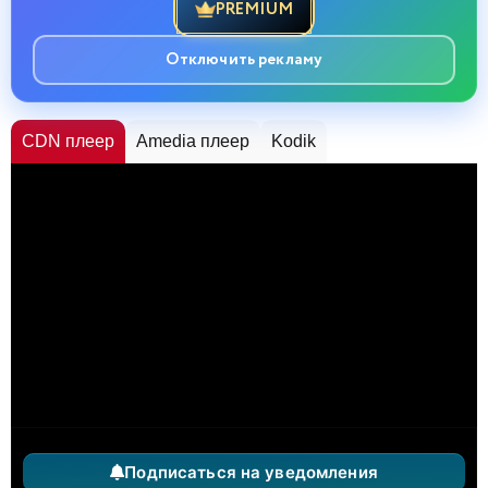
PREMIUM
Отключить рекламу
CDN плеер
Amedia плеер
Kodik
Подписаться на уведомления