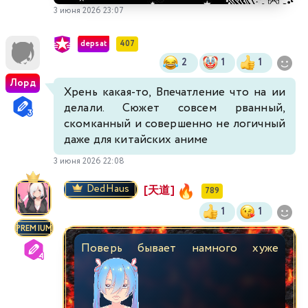
3 июня 2026 23:07
depsat
407
2
1
1
Лорд
Хрень какая-то, Впечатление что на ии
делали. Сюжет совсем рванный,
скомканный и совершенно не логичный
даже для китайских аниме
3 июня 2026 22:08
DedHaus
[天道]
789
1
1
PREMIUM
Поверь бывает намного хуже