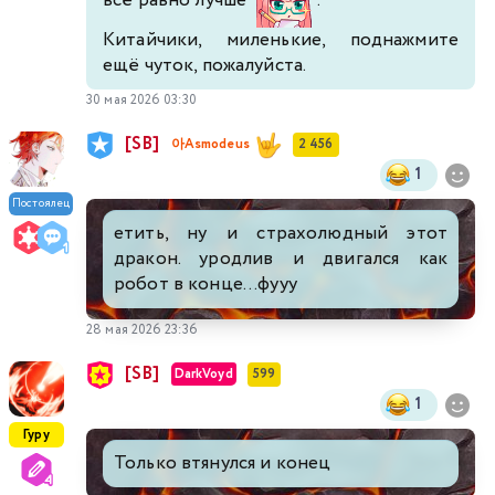
Китайчики, миленькие, поднажмите
ещё чуток, пожалуйста.
30 мая 2026 03:30
[SB]
아Asmodeus
2 456
1
Постоялец
етить, ну и страхолюдный этот
дракон. уродлив и двигался как
робот в конце...фууу
28 мая 2026 23:36
[SB]
DarkVoyd
599
1
Гуру
Только втянулся и конец