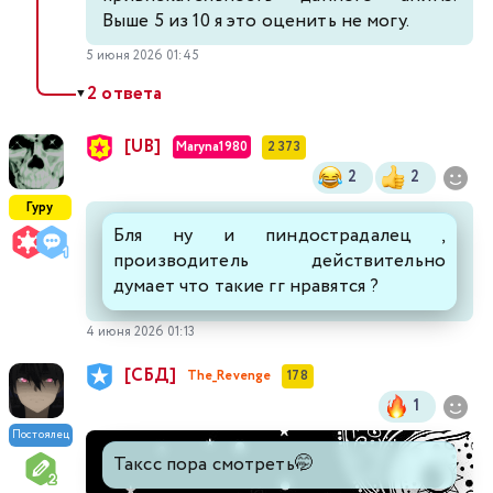
Выше 5 из 10 я это оценить не могу.
5 июня 2026 01:45
2 ответа
▼
[UB]
Maryna1980
2 373
2
2
Гуру
Бля ну и пиндострадалец ,
производитель действительно
думает что такие гг нравятся ?
4 июня 2026 01:13
[СБД]
The_Revenge
178
1
Постоялец
Таксс пора смотреть🤭