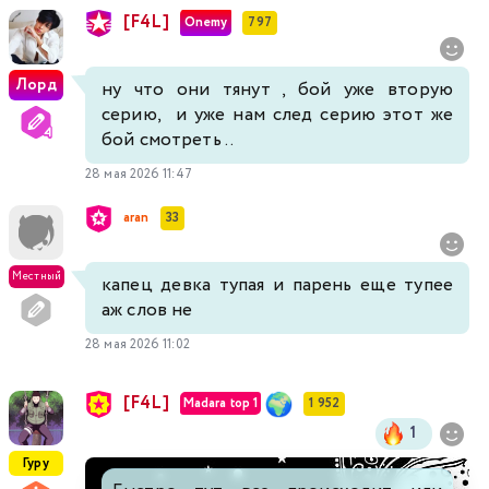
[F4L]
Onemy
797
Лорд
ну что они тянут , бой уже вторую
серию, и уже нам след серию этот же
бой смотреть ..
28 мая 2026 11:47
aran
33
Местный
капец девка тупая и парень еще тупее
аж слов не
28 мая 2026 11:02
[F4L]
Madara top 1
1 952
1
Гуру