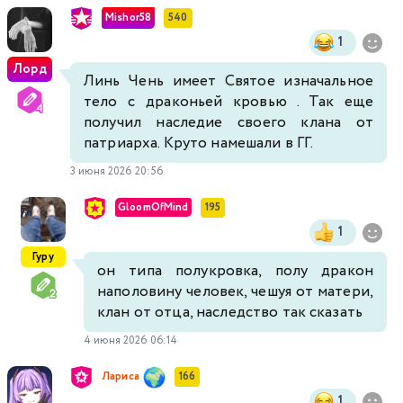
Mishor58
540
1
Лорд
Линь Чень имеет Святое изначальное
тело с драконьей кровью . Так еще
получил наследие своего клана от
патриарха. Круто намешали в ГГ.
3 июня 2026 20:56
GloomOfMind
195
1
Гуру
он типа полукровка, полу дракон
наполовину человек, чешуя от матери,
клан от отца, наследство так сказать
4 июня 2026 06:14
Лариса
166
1