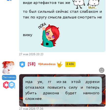
виде артефактов так же
то был сильный сейчас стал слабаком и
так по кругу смысла дальше смотреть не
вижу
27 мая 2026 20:23
[SB]
아Asmodeus
2 456
Постоялец
мда уж, гг из-за этой дурехи
отказался повысить силу и теперь
убить дракона будет намного
сложнее.
27 мая 2026 17:36