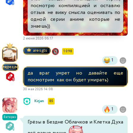
посмотрю компиляцией и оставлю
отзыв. не вижу смысла оценивать по
одной серии аниме которые не
знаешь))
2 июня 2026 06:17
aresgts
1 098
1
PREMIUM
да враг умрет но давайте еще
посмотрим как он будет умирать)
30 мая 2026 14:08
Kirjan
85
1
Ветеран
Грёзы в Бездне Облачков и Клетка Духа
всё равно лучше
.