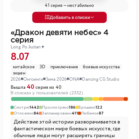
41 серия —
нестабильно
Добавить в списки
«Дракон девяти небес»
4
серия
Long Po Jiutian
▼
8.07
китайское
3D
приключения
боевые искусства
экшен
2026
Онгоинги
Зима 2026
ONA
Dancing CG Studio
40
Вышла
серия из 40
В списках у пользователей (2332)
Смотрю
1442
Просмотрено
186
Брошено
122
Отложено
84
Запланировано
411
Любимое
87
Действие этой истории разворачивается в
фантастическом мире боевых искусств, где
обычные люди могут расширять границы