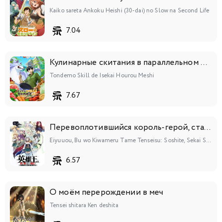
Kaiko sareta Ankoku Heishi (30-dai) no Slow na Second Life
7.04
Кулинарные скитания в параллельном мире
Tondemo Skill de Isekai Hourou Meshi
7.67
Перевоплотившийся король-герой, ставший самой сильной ученицей рыцаря
Eiyuuou, Bu wo Kiwameru Tame Tenseisu: Soshite, Sekai Saikyou no Minarai Kishi♀
6.57
О моём перерождении в меч
Tensei shitara Ken deshita