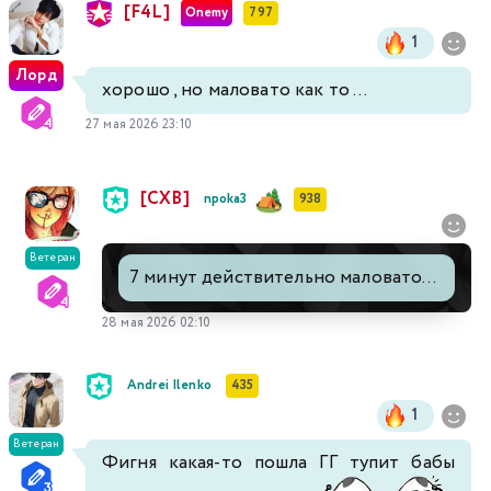
[F4L]
Onemy
797
1
Лорд
хорошо , но маловато как то ...
27 мая 2026 23:10
[СХВ]
npoka3
938
Ветеран
7 минут действительно маловато...
28 мая 2026 02:10
Andrei Ilenko
435
1
Ветеран
Фигня какая-то пошла ГГ тупит бабы