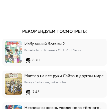
РЕКОМЕНДУЕМ ПОСМОТРЕТЬ:
Избранный богами 2
Kami-tachi ni Hirowareta Otoko 2nd Season
6.78
Мастер на все руки Сайто в другом мире
Benriya Saitou-san, Isekai ni Iku
7.45
Неспешная жизнь уволенного тёмного солдата (тридцати лет)