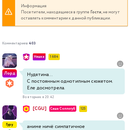
Информация
Посетители, находящиеся в группе
Гости
, не могут
оставлять комментарии к данной публикации.
Комментариев
403
Няшка
1 684
Лорд
Нудятина...
С постоянным однотипным сюжетом.
Еле досмотрела.
Во вторник в 20:42
[CGU]
Саша Соллогуб
125
Гуру
аниме ничё симпатичное