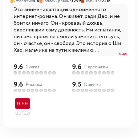
Отложено
516
Запланировано
1299
Любимое
2216
Это аниме - адаптация одноименного
интернет-романа. Он живёт ради Дао, и не
боится ничего. Он - кровавый дождь,
окропивший саму древность. Ни испытания,
ни само время не смогли узменить его суть,
он - счастье, он - свобода. Это история о Ши
Хао, мальчике на пути к величию....
ещё
9.6
9.6
Сюжет
Персонажи
9.6
9.5
Рисовка
Озвучка
9.59
(11722)