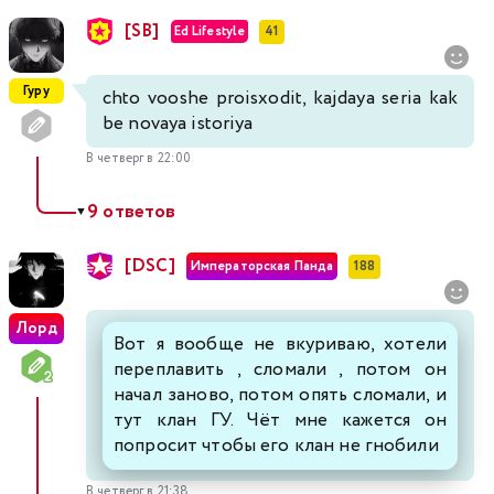
[SB]
Ed Lifestyle
41
Гуру
chto vooshe proisxodit, kajdaya seria kak
be novaya istoriya
В четверг в 22:00
9 ответов
▼
[DSC]
Императорская Панда
188
Лорд
Вот я вообще не вкуриваю, хотели
переплавить , сломали , потом он
начал заново, потом опять сломали, и
тут клан ГУ. Чёт мне кажется он
попросит чтобы его клан не гнобили
В четверг в 21:38