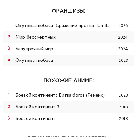
99
100
101
102
103
104
105
ФРАНШИЗЫ:
106
107
108
109
110
111
112
Окутывая небеса: Сражение против Тэн Вана с медным гробом
2026
113
114
115
116
117
118
119
Мир бессмертных
2024
Безупречный мир
2024
120
121
122
123
124
125
126
Окутывая небеса
2023
127
128
129
130
131
132
133
ПОХОЖИЕ АНИМЕ:
134
135
136
137
138
139
140
Боевой континент: Битва богов (Ремейк)
2023
141
142
143
144
145
146
147
Боевой континент 3
2018
148
149
150
151
152
153
154
Боевой континент
2018
155
156
157
158
159
160
161