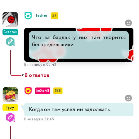
leshei
57
Ветеран
Что за бардак у них там творится
беспредельшики
В пятницу в 00:43
8 ответов
▼
ImXo48
538
Гуру
Когда он там успел им задолжать.
В четверг в 23:45