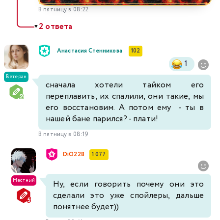
В пятницу в 08:22
2 ответа
▼
Анастасия Стенникова
102
1
Ветеран
сначала хотели тайком его
переплавить, их спалили, они такие, мы
его восстановим. А потом ему - ты в
нашей бане парился? - плати!
В пятницу в 08:19
DiO228
1 077
Местный
Ну, если говорить почему они это
сделали это уже спойлеры, дальше
понятнее будет))