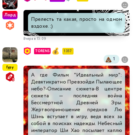
Лорд
Прелесть та какая, просто на одном
вздохе. :)
Вчера в 15:09
TORENS
1 357
1
Гуру
А где Фильм "Идеальный мир":
Девятикратно Превзойди Пылающее
небо?-Описание сюжета-В центре
сюжета — последняя война
Бессмертной Древней Эры.
Жертвоприношение предков Лю
Шэнь вступает в игру, ведя всех за
собой в поисках надежды. Небесный
император Ши Хао посылает каплю