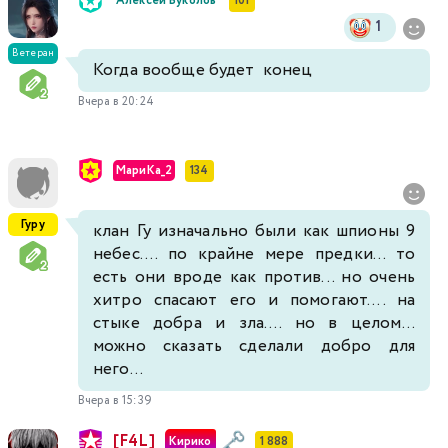
Алексей Вуколов
101
1
Ветеран
Когда вообще будет конец
Вчера в 20:24
МариКа_2
134
Гуру
клан Гу изначально были как шпионы 9
небес.... по крайне мере предки... то
есть они вроде как против... но очень
хитро спасают его и помогают.... на
стыке добра и зла.... но в целом...
можно сказать сделали добро для
него...
Вчера в 15:39
[F4L]
Кирико
1 888