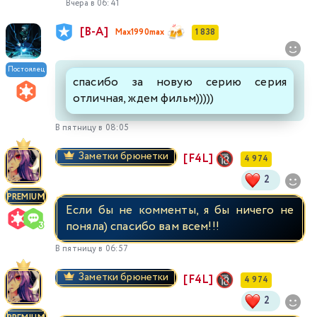
Вчера в 06:41
[В-А]
Max1990max
1 838
Постоялец
спасибо за новую серию серия
отличная, ждем фильм)))))
В пятницу в 08:05
Заметки брюнетки
[F4L]
4 974
2
PREMIUM
Если бы не комменты, я бы ничего не
поняла) спасибо вам всем!!!
В пятницу в 06:57
Заметки брюнетки
[F4L]
4 974
2