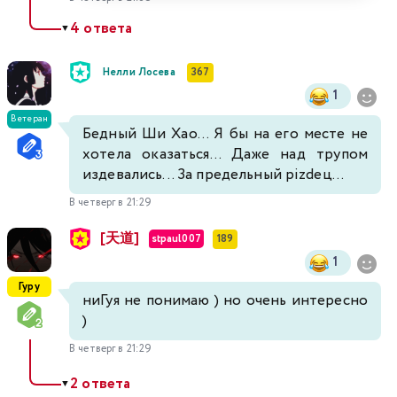
4 ответа
▼
Нелли Лосева
367
1
Ветеран
Бедный Ши Хао... Я бы на его месте не
хотела оказаться... Даже над трупом
издевались... За предельный pizdeц...
В четверг в 21:29
[天道]
stpaul007
189
1
Гуру
ниГуя не понимаю ) но очень интересно
)
В четверг в 21:29
2 ответа
▼