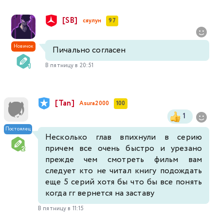
[SB]
сяулун
97
Новичок
Пичально согласен
В пятницу в 20:51
[Tan]
Asura2000
100
1
Постоялец
Несколько глав впихнули в серию
причем все очень быстро и урезано
прежде чем смотреть фильм вам
следует кто не читал книгу подождать
еще 5 серий хотя бы что бы все понять
когда гг вернется на заставу
В пятницу в 11:15