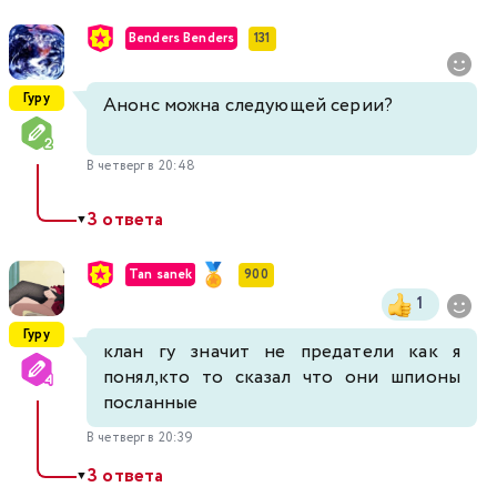
Benders Benders
131
Гуру
Анонс можна следующей серии?
В четверг в 20:48
3 ответа
▼
Tan sanek
900
1
Гуру
клан гу значит не предатели как я
понял,кто то сказал что они шпионы
посланные
В четверг в 20:39
3 ответа
▼