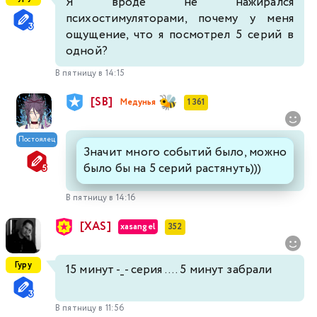
Я вроде не нажирался
психостимуляторами, почему у меня
ощущение, что я посмотрел 5 серий в
одной?
В пятницу в 14:15
[SB]
Медунья
1 361
Постоялец
Значит много событий было, можно
было бы на 5 серий растянуть)))
В пятницу в 14:16
[XAS]
xasangel
352
Гуру
15 минут -_- серия .... 5 минут забрали
В пятницу в 11:56