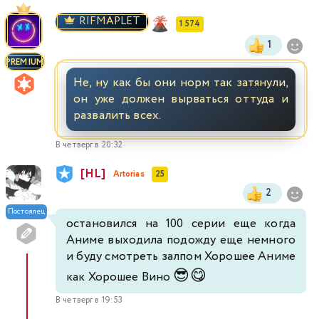
RIFMAPLET
1 574
1
PREMIUM
Не, ну как бы они норм так затянули,
он уже должен вырваться оттуда и
развалить всех.
В четверг в 20:32
[HL]
Artorias
25
2
Постоялец
остановился на 100 серии еще когда
Аниме выходила подожду еще немного
и буду смотреть залпом Хорошее Аниме
😎
😋
как Хорошее Вино
В четверг в 19:53