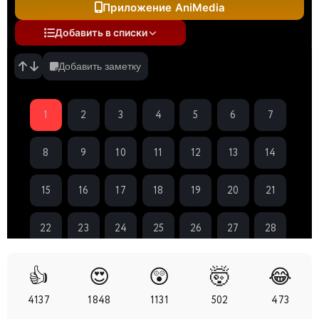
Приложение AniMedia
Добавить в списки
Добавить заметку
1
2
3
4
5
6
7
8
9
10
11
12
13
14
15
16
17
18
19
20
21
22
23
24
25
26
27
28
29
30
31
32
33
34
35
👍
😍
😲
🤯
😂
4137
1848
1131
502
473
36
37
38
39
40
41
42