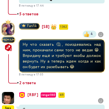
В пятницу в 17:44
5 ответов
▼
Fanfik
[SB]
1 362
4
PREMIUM
Ну что сказать 🤔, поиздевались над
ним, прокачали сами того не ведая 😁.
Впридачу ещё и требуют якобы должок
вернуть. Ну а теперь ждем когда и как
он будет их разебывать 😂
В пятницу в 17:05
2 ответа
▼
[RBF]
rengar060
411
Гуру