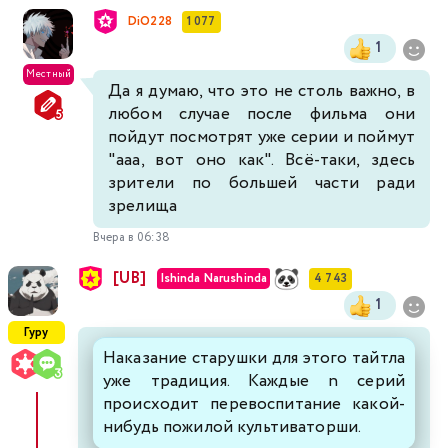
DiO228
1 077
1
Местный
Да я думаю, что это не столь важно, в
любом случае после фильма они
пойдут посмотрят уже серии и поймут
"ааа, вот оно как". Всё-таки, здесь
зрители по большей части ради
зрелища
Вчера в 06:38
[UB]
Ishinda Narushinda
4 743
1
Гуру
Наказание старушки для этого тайтла
уже традиция. Каждые n серий
происходит перевоспитание какой-
нибудь пожилой культиваторши.