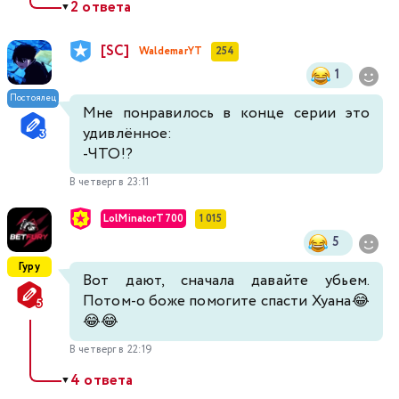
2 ответа
▼
[SC]
WaldemarYT
254
1
Постоялец
Мне понравилось в конце серии это
удивлённое:
-ЧТО!?
В четверг в 23:11
LolMinatorT700
1 015
5
Гуру
Вот дают, сначала давайте убьем.
Потом-о боже помогите спасти Хуана😂
😂😂
В четверг в 22:19
4 ответа
▼