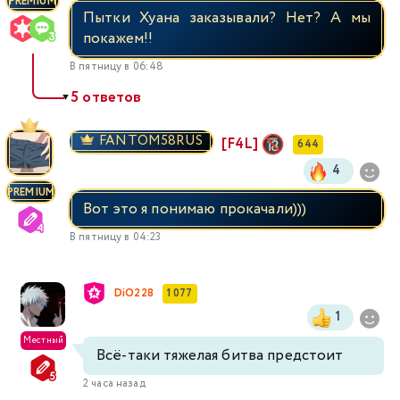
PREMIUM
Пытки Хуана заказывали? Нет? А мы
покажем!!
В пятницу в 06:48
5 ответов
▼
FANTOM58RUS
[F4L]
644
4
PREMIUM
Вот это я понимаю прокачали)))
В пятницу в 04:23
DiO228
1 077
1
Местный
Всё-таки тяжелая битва предстоит
2 часа назад