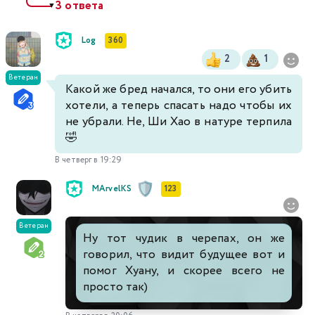
3 ответа
▼
Log
360
2
1
Ветеран
Какой же бред начался, то они его убить
хотели, а теперь спасать надо чтобы их
не убрали. Не, Ши Хао в натуре терпила
🤣
В четверг в 19:29
MArvelKS
123
Ветеран
Ну тот чудик в черепах, он же
говорил, что видит будущее вот и
помог Хуану, и скорее всего не
просто так)