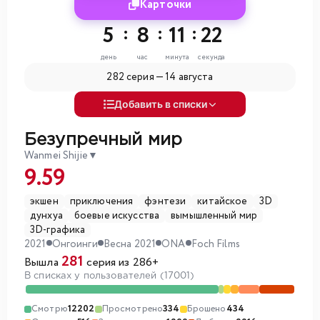
Карточки
5
:
8
:
11
:
20
день
час
минута
секунда
282 серия —
14 августа
Добавить в списки
Безупречный мир
Wanmei Shijie
▼
9.59
экшен
приключения
фэнтези
китайское
3D
дунхуа
боевые искусства
вымышленный мир
3D-графика
2021
Онгоинги
Весна 2021
ONA
Foch Films
281
Вышла
серия из 286+
В списках у пользователей (17001)
Смотрю
12202
Просмотрено
334
Брошено
434