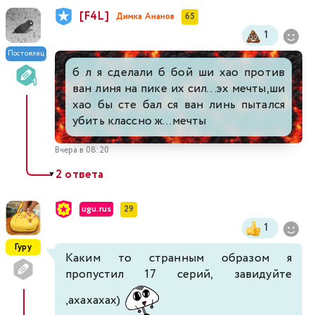
[F4L]
Димка Ананов
65
1
Постоялец
б л я сделали б бой ши хао против
ван линя на пике их сил...эх мечты,ши
хао бы сте бал ся ван линь пытался
убить классно ж...мечты
Вчера в 08:20
2 ответа
▼
ugu.rus
29
1
Гуру
Каким то странным образом я
пропустил 17 серий, завидуйте
,ахахахах)