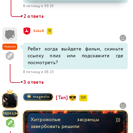
В пятницу в 09:20
2 ответа
▼
Koko8
11
Новичок
Ребят когда выйдете фильм, скиньте
ссылку плиз или подскажите где
посмотреть?
В пятницу в 08:25
3 ответа
▼
magesto
[Tan]
139
PREMIUM
Хитрожопые засранцы )))
завербовать решили