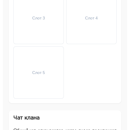
Слот 3
Слот 4
Слот 5
Чат клана