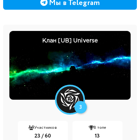
Мы в Telegram
Клан [UB] Universe
3
Участников
В топе
23 / 60
13