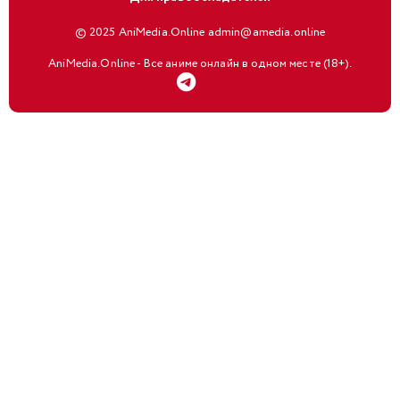
© 2025 AniMedia.Online admin@amedia.online
AniMedia.Online - Все аниме онлайн в одном месте (18+).