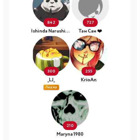
842
727
Ishinda Narushinda
Тан Сан ❤️
300
255
_LJ_
KrioAn
Лидер
210
Maryna1980