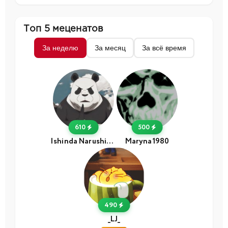
Топ 5 меценатов
За неделю
За месяц
За всё время
610
500
Ishinda Narushinda
Maryna1980
490
_LJ_