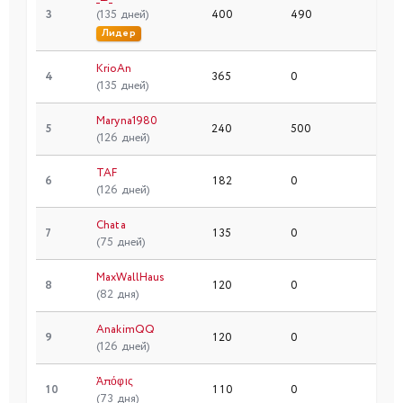
3
(135 дней)
400
490
Лидер
KrioAn
4
365
0
(135 дней)
Maryna1980
5
240
500
(126 дней)
TAF
6
182
0
(126 дней)
Chata
7
135
0
(75 дней)
MaxWallHaus
8
120
0
(82 дня)
AnakimQQ
9
120
0
(126 дней)
Ἀπόφις
10
110
0
(73 дня)