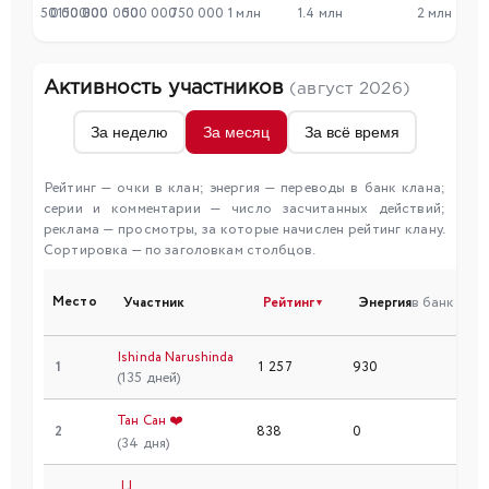
50 000
0
150 000
300 000
500 000
750 000
1 млн
1.4 млн
2 млн
Активность участников
(август 2026)
За неделю
За месяц
За всё время
Рейтинг — очки в клан; энергия — переводы в банк клана;
серии и комментарии — число засчитанных действий;
реклама — просмотры, за которые начислен рейтинг клану.
Сортировка — по заголовкам столбцов.
Место
Участник
Рейтинг
Энергия
в банк
▼
Ishinda Narushinda
1
1 257
930
(135 дней)
Тан Сан ❤️
2
838
0
(34 дня)
_LJ_