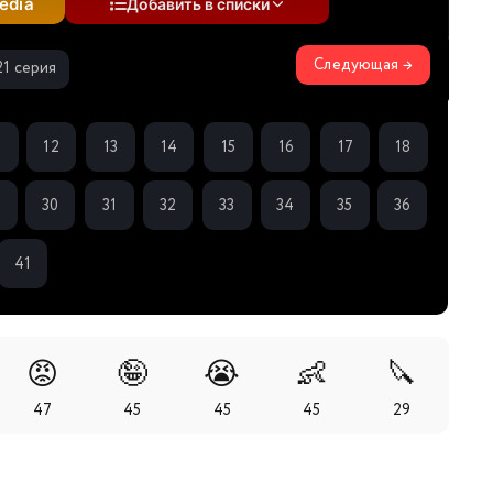
edia
Добавить в списки
Следующая →
21 серия
1
12
13
14
15
16
17
18
9
30
31
32
33
34
35
36
41
😡
🤪
😭
👶
🔪
47
45
45
45
29