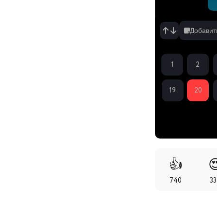
Добавит
1
2
19
20
👍

740
3