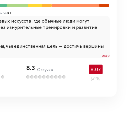
мое
87
вых искусств, где обычные люди могут
рез изнурительные тренировки и развитие
ия, чья единственная цель — достичь вершины
ещё
8.3
8.07
Озвучка
(249)