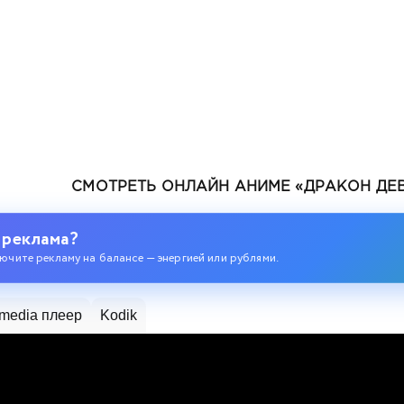
СМОТРЕТЬ ОНЛАЙН АНИМЕ «ДРАКОН ДЕВ
 реклама?
ючите рекламу на балансе — энергией или рублями.
одившегося колдуна S-ранга
media плеер
Kodik