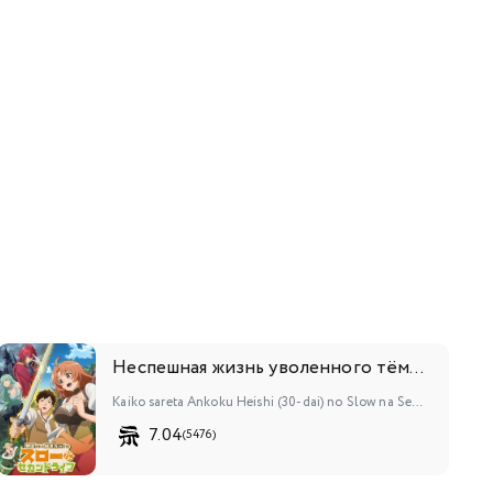
Неспешная жизнь уволенного тёмного солдата (тридцати лет)
Kaiko sareta Ankoku Heishi (30-dai) no Slow na Second Life
7.04
(5476)