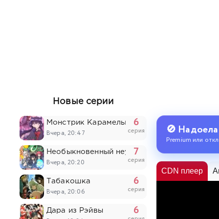
Новые серии
6
Монстрик Карамелька
🚫 Надоела
серия
Вчера, 20:47
Premium или откл
7
Необыкновенный неудачник: Дневник перер
серия
Вчера, 20:20
CDN плеер
A
6
Табакошка
серия
Вчера, 20:06
6
Дара из Рэйвы
серия