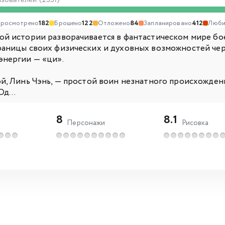
ьзователей (2331)
росмотрено
182
Брошено
122
Отложено
84
Запланировано
412
Люби
ой истории разворачивается в фантастическом мире бое
раницы своих физических и духовных возможностей че
энергии — «ци».
ой, Линь Чэнь, — простой воин незнатного происхожден
Од...
8
8.1
Персонажи
Рисовка