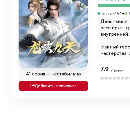
В списках у пол
Смотрю
1444
П
Действие эт
расширять г
внутренней 
Главный гер
мастерства. 
7.9
Сюжет
41 серия —
нестабильно
Добавить в списки