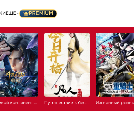
PREMIUM
КИ
ЕЩЁ
Боевой континент 2: Непревзойдённый клан Тан
Путешествие к бессмертию