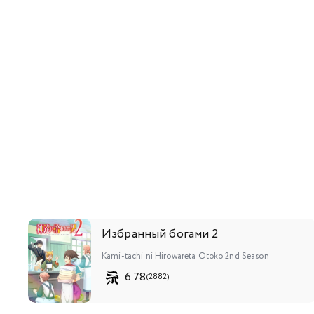
Избранный богами 2
Kami-tachi ni Hirowareta Otoko 2nd Season
6.78
(2882)