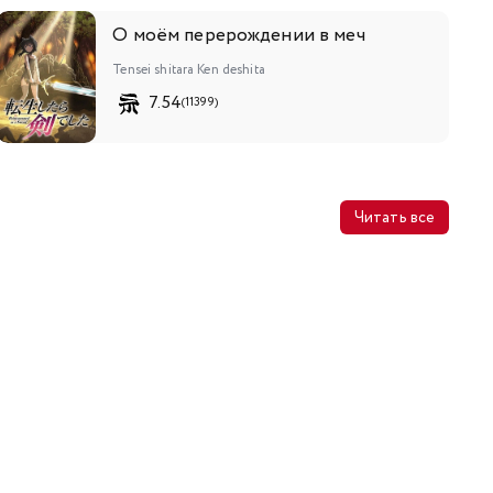
О моём перерождении в меч
Tensei shitara Ken deshita
7.54
(11399)
Читать все