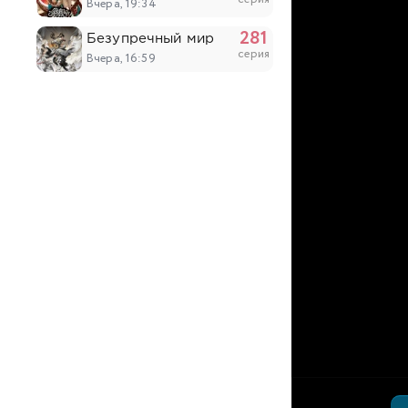
Вчера, 19:34
281
Безупречный мир
серия
Вчера, 16:59
51
Похитители под прикрытием
серия
Вчера, 14:53
203
Континент силы и духа
серия
Вчера, 14:52
6
Древний бог
серия
Вчера, 14:03
17
Король ночи
серия
Вчера, 12:28
5
Восточный университет высших боевых ис
серия
Вчера, 12:28