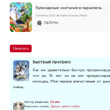
Кулинарные скитания в параллельном мире
Tondemo Skill de Isekai Hourou Meshi
7.67
(9764)
Написать
Быстрый прогресс
Как же удивительно быстро прогрессируе
что до 16 лет он не мог прогрессиров
молодец. Моё первое впечатление от данн
очень,
Автор рецензии:
Zenko
Рецензия к аниме:
Дракон девяти небес