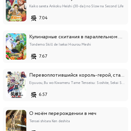
Kaiko sareta Ankoku Heishi (30-dai) no Slow na Second Life
7.04
Кулинарные скитания в параллельном мире
Tondemo Skill de Isekai Hourou Meshi
7.67
Перевоплотившийся король-герой, ставший самой сильной ученицей рыцаря
Eiyuuou, Bu wo Kiwameru Tame Tenseisu: Soshite, Sekai Saikyou no Minarai Kishi♀
6.57
О моём перерождении в меч
Tensei shitara Ken deshita