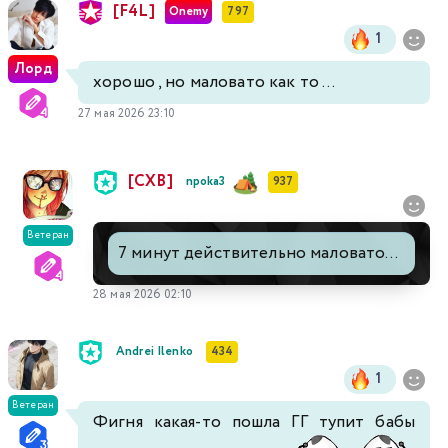
[F4L]
Onemy
797
1
Лорд
хорошо , но маловато как то ...
27 мая 2026 23:10
[СХВ]
npoka3
937
Ветеран
7 минут действительно маловато...
28 мая 2026 02:10
Andrei Ilenko
434
1
Ветеран
Фигня какая-то пошла ГГ тупит бабы