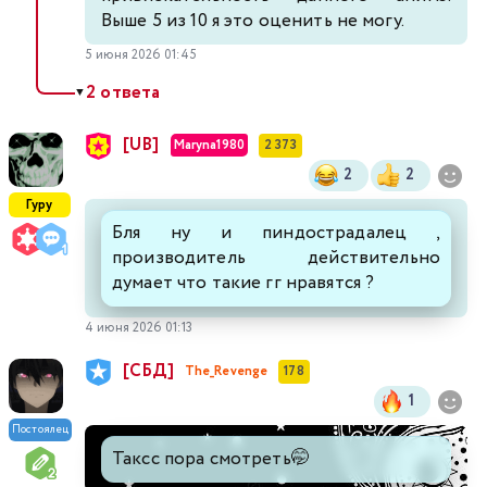
Выше 5 из 10 я это оценить не могу.
5 июня 2026 01:45
2 ответа
▼
[UB]
Maryna1980
2 373
2
2
Гуру
Бля ну и пиндострадалец ,
производитель действительно
думает что такие гг нравятся ?
4 июня 2026 01:13
[СБД]
The_Revenge
178
1
Постоялец
Таксс пора смотреть🤭