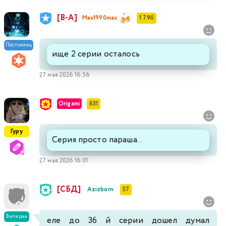
[В-А]
Max1990max
1 790
Постоялец
ище 2 серии осталось
27 мая 2026 16:56
Origami
631
Гуру
Серия просто параша..
27 мая 2026 16:01
[СБД]
Azizborn
57
Ветеран
еле до 36 й серии дошел думал