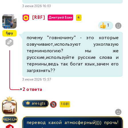
3 июня 2026 16:03
[RBF]
Дмитрий Есин
4
1
Гуру
почему "говночиму" - это которые
озвучивают,используют узкоглазую
терминологию? мы же
русские,используйте русские слова и
термины,ведь так богат язык,зачем его
загрязнять??
3 июня 2026 15:57
2 ответа
▼
aresgts
1 081
PREMIUM
перевод какой атмосферный)))) прочь!