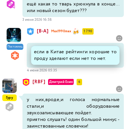
ещё какая то тварь хрюкнула в конце...
или новый сезон будет???
3 июня 2026 16:58
[В-А]
Max1990max
1 790
Постоялец
если в Китае рейтинги хорошие то
проду зделают если нет то нет.
4 июня 2026 05:35
[RBF]
Дмитрий Есин
4
Гуру
у них,вроде,и голоса нормальные
стали,и оборудование
звукозаписывающее пойдет.
приятно слушать! один большой минус -
заимствованные словечки!