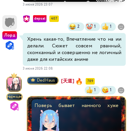
3 июня 2026 23:07
depsat
407
2
1
1
Лорд
Хрень какая-то, Впечатление что на ии
делали. Сюжет совсем рванный,
скомканный и совершенно не логичный
даже для китайских аниме
3 июня 2026 22:08
DedHaus
[天道]
789
1
1
PREMIUM
Поверь бывает намного хуже