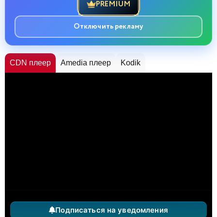
PREMIUM
Отключить рекламу
CDN плеер
Amedia плеер
Kodik
Подписаться на уведомления