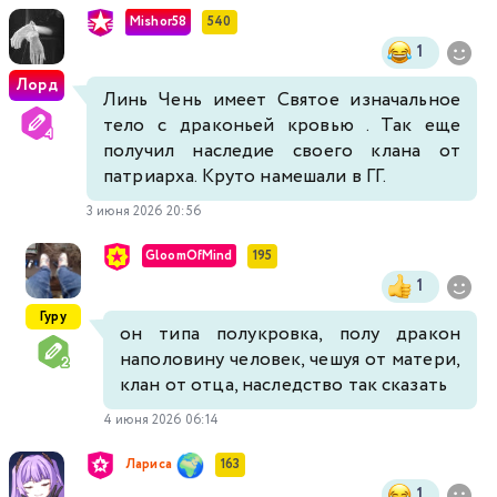
Mishor58
540
1
Лорд
Линь Чень имеет Святое изначальное
тело с драконьей кровью . Так еще
получил наследие своего клана от
патриарха. Круто намешали в ГГ.
3 июня 2026 20:56
GloomOfMind
195
1
Гуру
он типа полукровка, полу дракон
наполовину человек, чешуя от матери,
клан от отца, наследство так сказать
4 июня 2026 06:14
Лариса
163
1