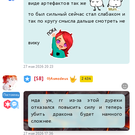
виде артефактов так же
то был сильный сейчас стал слабаком и
так по кругу смысла дальше смотреть не
вижу
27 мая 2026 20:23
[SB]
아Asmodeus
2 434
Постоялец
мда уж, гг из-за этой дурехи
отказался повысить силу и теперь
убить дракона будет намного
сложнее.
27 мая 2026 17:36