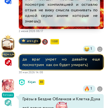
посмотрю компиляцией и оставлю
отзыв. не вижу смысла оценивать по
одной серии аниме которые не
знаешь))
2 июня 2026 06:17
aresgts
1 081
1
PREMIUM
да враг умрет но давайте еще
посмотрим как он будет умирать)
30 мая 2026 14:08
Kirjan
85
1
Ветеран
Грёзы в Бездне Облачков и Клетка Духа
всё равно лучше
.