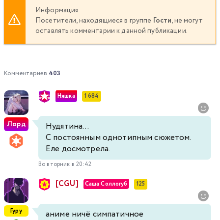
Информация
Посетители, находящиеся в группе
Гости
, не могут
оставлять комментарии к данной публикации.
Комментариев
403
Няшка
1 684
Лорд
Нудятина...
С постоянным однотипным сюжетом.
Еле досмотрела.
Во вторник в 20:42
[CGU]
Саша Соллогуб
125
Гуру
аниме ничё симпатичное