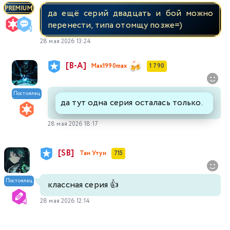
PREMIUM
да ещё серий двадцать и бой можно
перенести, типа отомщу позже=)
28 мая 2026 13:24
[В-А]
Max1990max
1 790
Постоялец
да тут одна серия осталась только.
28 мая 2026 18:17
[SB]
Тан Утун
715
Постоялец
классная серия 👍
28 мая 2026 12:14