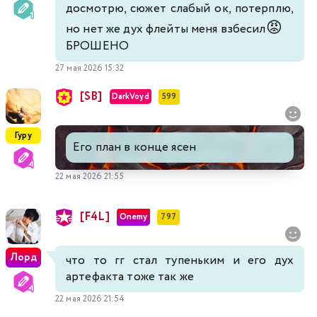
досмотрю, сюжет слабый ок, потерплю,
😡
но нет же дух флейты меня взбесил
БРОШЕНО
27 мая 2026 15:32
[SB]
DarkVoyd
599
Гуру
Его план в конце ясен
22 мая 2026 21:55
[F4L]
Onemy
797
Лорд
что то гг стал тупеньким и его дух
артефакта тоже так же
22 мая 2026 21:54