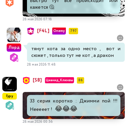
Быстро тут все происходит или
кажется 🤔
28 мая 2026 07:18
[F4L]
Onemy
797
Лорд
тянут кота за одно место , вот и
сюжет , только тут не кот , а дракон
28 мая 2026 11:48
[SB]
Цианид_Клюквы
86
Гуру
33 серия коротко : Джимми пой !!!
😂
😂
😂
Нееееет !
28 мая 2026 00:56