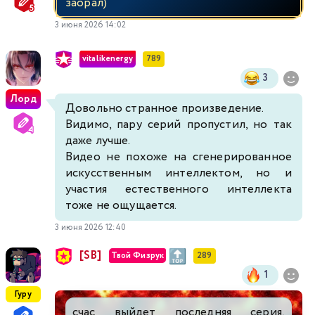
заорал)
3 июня 2026 14:02
vitalikenergy
789
3
Лорд
Довольно странное произведение.
Видимо, пару серий пропустил, но так
даже лучше.
Видео не похоже на сгенерированное
искусственным интеллектом, но и
участия естественного интеллекта
тоже не ощущается.
3 июня 2026 12:40
[SB]
Твой Физрук
289
1
Гуру
счас выйдет последняя серия,