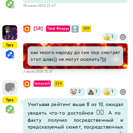
30 июля 2026 23:47
[SB]
Твой Физрук
289
1
Гуру
как много народу до сих пор смотрят
этот шлак)) не могут осилить?)))
3 июля 2026 15:51
fantazer3
224
2
1
1
Гуру
Учитывая рейтинг выше 8 из 10, ожидал
🤦‍♂️
увидеть что-то достойное
. А по
факту получил посредственный и
предсказуемый сюжет, посредственных