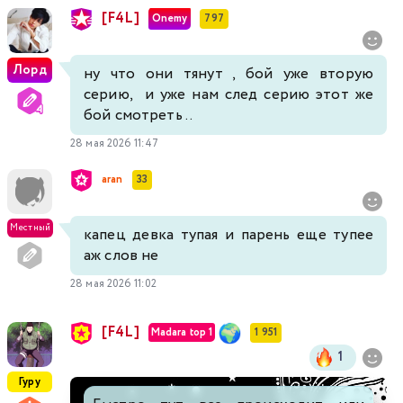
[F4L]
Onemy
797
Лорд
ну что они тянут , бой уже вторую
серию, и уже нам след серию этот же
бой смотреть ..
28 мая 2026 11:47
aran
33
Местный
капец девка тупая и парень еще тупее
аж слов не
28 мая 2026 11:02
[F4L]
Madara top 1
1 951
1
Гуру