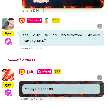
2 июля 2026 11:01
Tan sanek
900
Гуру
все оно вышло полностью ,можно
приступать?
3 июня 2026 21:52
2 ответа
▼
[SB]
DarkVoyd
599
Гуру
Чешуя вылезла
3 июня 2026 20:57