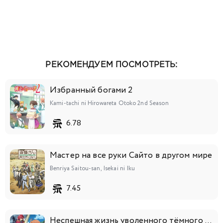
РЕКОМЕНДУЕМ ПОСМОТРЕТЬ:
Избранный богами 2
Kami-tachi ni Hirowareta Otoko 2nd Season
6.78
Мастер на все руки Сайто в другом мире
Benriya Saitou-san, Isekai ni Iku
7.45
Неспешная жизнь уволенного тёмного солдата (тридцати лет)