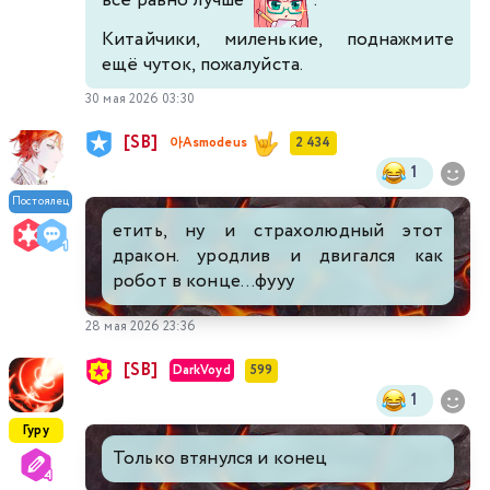
Китайчики, миленькие, поднажмите
ещё чуток, пожалуйста.
30 мая 2026 03:30
[SB]
아Asmodeus
2 434
1
Постоялец
етить, ну и страхолюдный этот
дракон. уродлив и двигался как
робот в конце...фууу
28 мая 2026 23:36
[SB]
DarkVoyd
599
1
Гуру
Только втянулся и конец