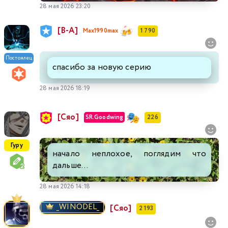
28 мая 2026 23:20
[В-А]
Max1990max
1 790
Постоялец
спасибо за новую серию
28 мая 2026 18:19
[Сяо]
SR.Goodwing
226
Гуру
начало неплохое, поглядим что
дальше...
28 мая 2026 14:18
_WINODEL_
[Сяо]
2 193