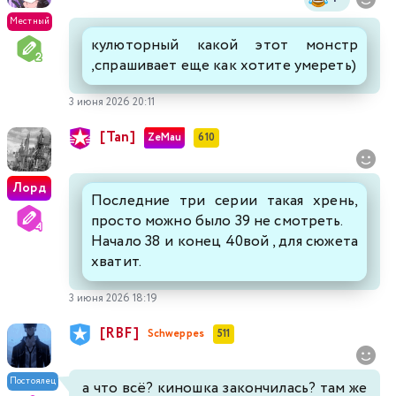
Местный
кулюторный какой этот монстр
,спрашивает еще как хотите умереть)
3 июня 2026 20:11
[Tan]
ZeMau
610
Лорд
Последние три серии такая хрень,
просто можно было 39 не смотреть.
Начало 38 и конец 40вой , для сюжета
хватит.
3 июня 2026 18:19
[RBF]
Schweppes
511
Постоялец
а что всё? киношка закончилась? там же