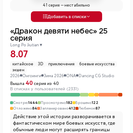
41 серия —
нестабильно
Добавить в списки
«Дракон девяти небес»
25
серия
Long Po Jiutian
▼
8.07
китайское
3D
приключения
боевые искусства
экшен
2026
Онгоинги
Зима 2026
ONA
Dancing CG Studio
40
Вышла
серия из 40
В списках у пользователей (2331)
Смотрю
1444
Просмотрено
182
Брошено
122
Отложено
84
Запланировано
412
Любимое
87
Действие этой истории разворачивается в
фантастическом мире боевых искусств, где
обычные люди могут расширять границы