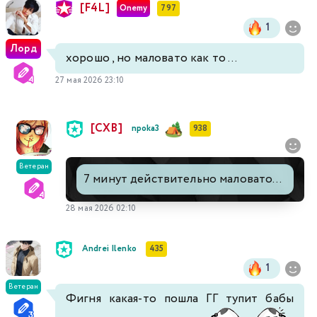
[F4L]
Onemy
797
1
Лорд
хорошо , но маловато как то ...
27 мая 2026 23:10
[СХВ]
npoka3
938
Ветеран
7 минут действительно маловато...
28 мая 2026 02:10
Andrei Ilenko
435
1
Ветеран
Фигня какая-то пошла ГГ тупит бабы