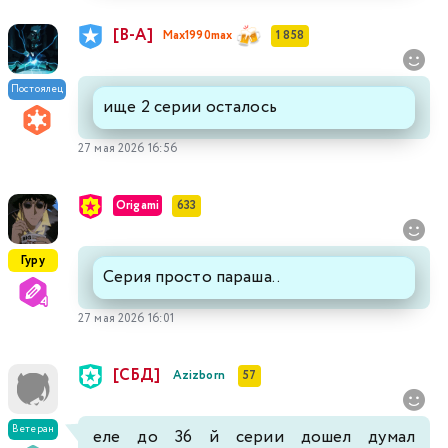
[В-А]
Max1990max
1 858
Постоялец
ище 2 серии осталось
27 мая 2026 16:56
Origami
633
Гуру
Серия просто параша..
27 мая 2026 16:01
[СБД]
Azizborn
57
Ветеран
еле до 36 й серии дошел думал