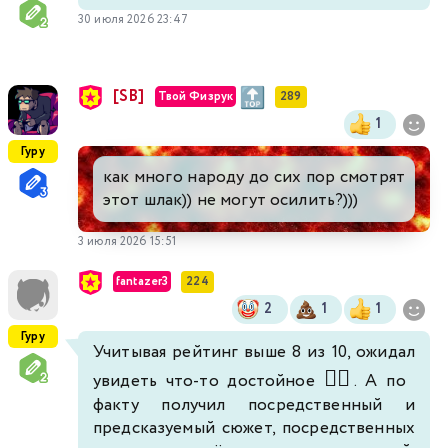
30 июля 2026 23:47
[SB]
Твой Физрук
289
1
Гуру
как много народу до сих пор смотрят
этот шлак)) не могут осилить?)))
3 июля 2026 15:51
fantazer3
224
2
1
1
Гуру
Учитывая рейтинг выше 8 из 10, ожидал
🤦‍♂️
увидеть что-то достойное
. А по
факту получил посредственный и
предсказуемый сюжет, посредственных