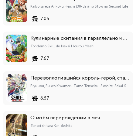
Kaiko sareta Ankoku Heishi (30-dai) no Slow na Second Life
7.04
Кулинарные скитания в параллельном мире
Tondemo Skill de Isekai Hourou Meshi
7.67
Перевоплотившийся король-герой, ставший самой сильной ученицей рыцаря
Eiyuuou, Bu wo Kiwameru Tame Tenseisu: Soshite, Sekai Saikyou no Minarai Kishi♀
6.57
О моём перерождении в меч
Tensei shitara Ken deshita