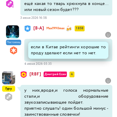
ещё какая то тварь хрюкнула в конце...
или новый сезон будет???
3 июня 2026 16:58
[В-А]
Max1990max
1 858
Постоялец
если в Китае рейтинги хорошие то
проду зделают если нет то нет.
4 июня 2026 05:35
[RBF]
Дмитрий Есин
4
Гуру
у них,вроде,и голоса нормальные
стали,и оборудование
звукозаписывающее пойдет.
приятно слушать! один большой минус -
заимствованные словечки!