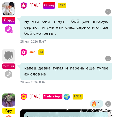
[F4L]
Onemy
797
Лорд
ну что они тянут , бой уже вторую
серию, и уже нам след серию этот же
бой смотреть ..
28 мая 2026 11:47
aran
33
Местный
капец девка тупая и парень еще тупее
аж слов не
28 мая 2026 11:02
[F4L]
Madara top 1
1 954
1
Гуру