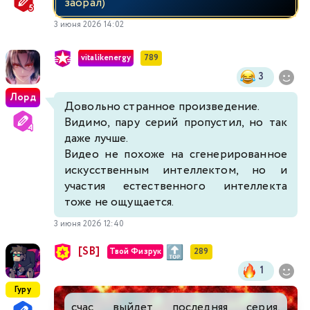
заорал)
3 июня 2026 14:02
vitalikenergy
789
3
Лорд
Довольно странное произведение.
Видимо, пару серий пропустил, но так
даже лучше.
Видео не похоже на сгенерированное
искусственным интеллектом, но и
участия естественного интеллекта
тоже не ощущается.
3 июня 2026 12:40
[SB]
Твой Физрук
289
1
Гуру
счас выйдет последняя серия,