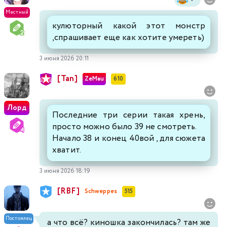
Местный
кулюторный какой этот монстр
,спрашивает еще как хотите умереть)
3 июня 2026 20:11
[Tan]
ZeMau
610
Лорд
Последние три серии такая хрень,
просто можно было 39 не смотреть.
Начало 38 и конец 40вой , для сюжета
хватит.
3 июня 2026 18:19
[RBF]
Schweppes
515
Постоялец
а что всё? киношка закончилась? там же