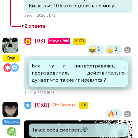
Выше 5 из 10 я это оценить не могу.
5 июня 2026 01:45
2 ответа
▼
[UB]
Maryna1980
2 373
2
2
Гуру
Бля ну и пиндострадалец ,
производитель действительно
думает что такие гг нравятся ?
4 июня 2026 01:13
[СБД]
The_Revenge
178
1
Постоялец
Таксс пора смотреть🤭