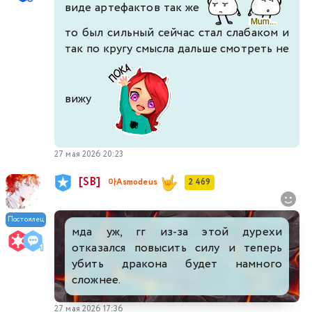
виде артефактов так же
то был сильный сейчас стал слабаком и
так по кругу смысла дальше смотреть не
вижу
27 мая 2026 20:23
[SB]
아Asmodeus
2 469
Постоялец
мда уж, гг из-за этой дурехи
отказался повысить силу и теперь
убить дракона будет намного
сложнее.
27 мая 2026 17:36