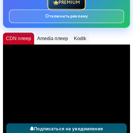
PREMIUM
Отключить рекламу
CDN плеер
Amedia плеер
Kodik
Подписаться на уведомления