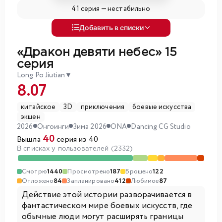
41 серия —
нестабильно
Добавить в списки
«Дракон девяти небес»
15
серия
Long Po Jiutian
▼
8.07
китайское
3D
приключения
боевые искусства
экшен
2026
Онгоинги
Зима 2026
ONA
Dancing CG Studio
40
Вышла
серия из 40
В списках у пользователей (2332)
Смотрю
1440
Просмотрено
187
Брошено
122
Отложено
84
Запланировано
412
Любимое
87
Действие этой истории разворачивается в
фантастическом мире боевых искусств, где
обычные люди могут расширять границы