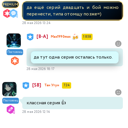
PREMIUM
да ещё серий двадцать и бой можно
перенести, типа отомщу позже=)
28 мая 2026 13:24
[В-А]
Max1990max
1 858
Постоялец
да тут одна серия осталась только.
28 мая 2026 18:17
[SB]
Тан Утун
724
Постоялец
классная серия 👍
28 мая 2026 12:14