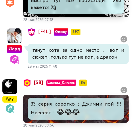
Быстро тут все происходит или
кажется 🤔
28 мая 2026 07:18
[F4L]
Onemy
797
Лорд
тянут кота за одно место , вот и
сюжет , только тут не кот , а дракон
28 мая 2026 11:48
[SB]
Цианид_Клюквы
86
Гуру
33 серия коротко : Джимми пой !!!
😂
😂
😂
Нееееет !
28 мая 2026 00:56