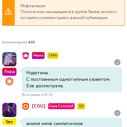
Информация
Посетители, находящиеся в группе
Гости
, не могут
оставлять комментарии к данной публикации.
Комментариев
403
Няшка
1 684
Лорд
Нудятина...
С постоянным однотипным сюжетом.
Еле досмотрела.
Во вторник в 20:42
[CGU]
Саша Соллогуб
125
Гуру
аниме ничё симпатичное