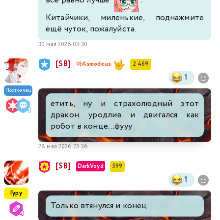
Китайчики, миленькие, поднажмите
ещё чуток, пожалуйста.
30 мая 2026 03:30
[SB]
아Asmodeus
2 469
1
Постоялец
етить, ну и страхолюдный этот
дракон. уродлив и двигался как
робот в конце...фууу
28 мая 2026 23:36
[SB]
DarkVoyd
599
1
Гуру
Только втянулся и конец