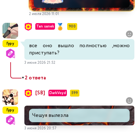
2 июля 2026 11:01
Tan sanek
900
Гуру
все оно вышло полностью ,можно
приступать?
3 июня 2026 21:52
2 ответа
▼
[SB]
DarkVoyd
599
Гуру
Чешуя вылезла
3 июня 2026 20:57