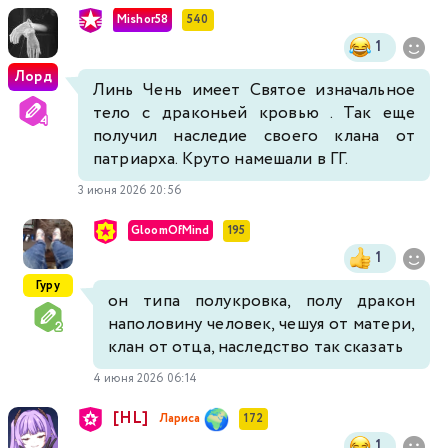
Mishor58
540
1
Лорд
Линь Чень имеет Святое изначальное
тело с драконьей кровью . Так еще
получил наследие своего клана от
патриарха. Круто намешали в ГГ.
3 июня 2026 20:56
GloomOfMind
195
1
Гуру
он типа полукровка, полу дракон
наполовину человек, чешуя от матери,
клан от отца, наследство так сказать
4 июня 2026 06:14
[HL]
Лариса
172
1