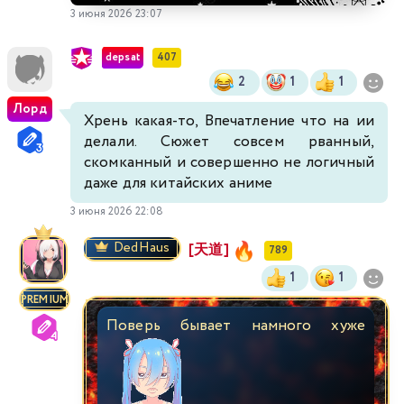
3 июня 2026 23:07
depsat
407
2
1
1
Лорд
Хрень какая-то, Впечатление что на ии
делали. Сюжет совсем рванный,
скомканный и совершенно не логичный
даже для китайских аниме
3 июня 2026 22:08
DedHaus
[天道]
789
1
1
PREMIUM
Поверь бывает намного хуже