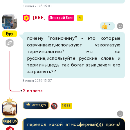
3 июня 2026 16:03
[RBF]
Дмитрий Есин
4
1
Гуру
почему "говночиму" - это которые
озвучивают,используют узкоглазую
терминологию? мы же
русские,используйте русские слова и
термины,ведь так богат язык,зачем его
загрязнять??
3 июня 2026 15:57
2 ответа
▼
aresgts
1 098
PREMIUM
перевод какой атмосферный)))) прочь!