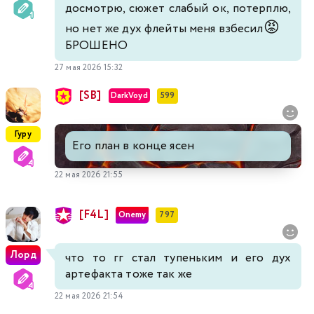
досмотрю, сюжет слабый ок, потерплю,
😡
но нет же дух флейты меня взбесил
БРОШЕНО
27 мая 2026 15:32
[SB]
DarkVoyd
599
Гуру
Его план в конце ясен
22 мая 2026 21:55
[F4L]
Onemy
797
Лорд
что то гг стал тупеньким и его дух
артефакта тоже так же
22 мая 2026 21:54