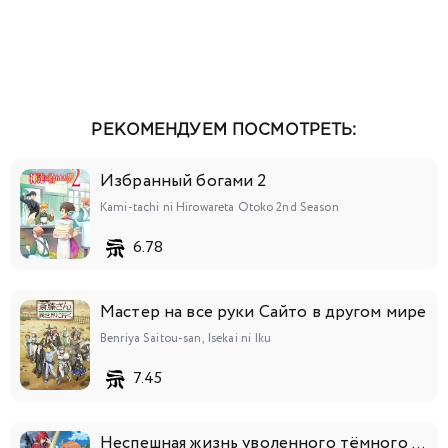
РЕКОМЕНДУЕМ ПОСМОТРЕТЬ:
Избранный богами 2
Kami-tachi ni Hirowareta Otoko 2nd Season
6.78
Мастер на все руки Сайто в другом мире
Benriya Saitou-san, Isekai ni Iku
7.45
Неспешная жизнь уволенного тёмного солдата (тридцати лет)