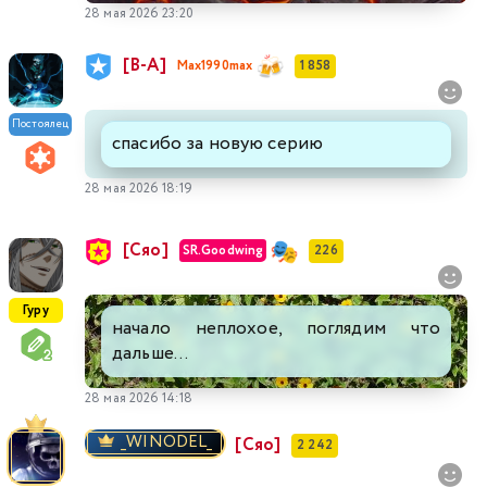
28 мая 2026 23:20
[В-А]
Max1990max
1 858
Постоялец
спасибо за новую серию
28 мая 2026 18:19
[Сяо]
SR.Goodwing
226
Гуру
начало неплохое, поглядим что
дальше...
28 мая 2026 14:18
_WINODEL_
[Сяо]
2 242