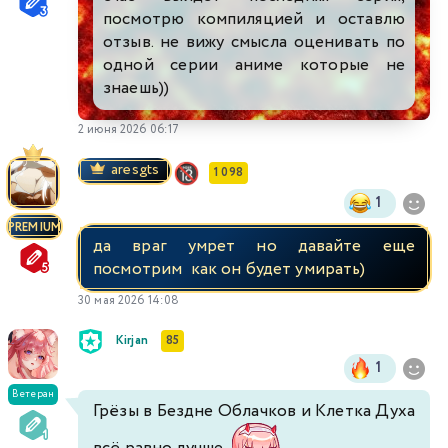
посмотрю компиляцией и оставлю
отзыв. не вижу смысла оценивать по
одной серии аниме которые не
знаешь))
2 июня 2026 06:17
aresgts
1 098
1
PREMIUM
да враг умрет но давайте еще
посмотрим как он будет умирать)
30 мая 2026 14:08
Kirjan
85
1
Ветеран
Грёзы в Бездне Облачков и Клетка Духа
всё равно лучше
.