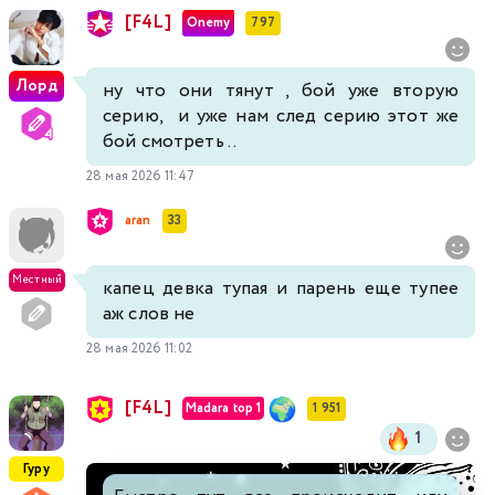
[F4L]
Onemy
797
Лорд
ну что они тянут , бой уже вторую
серию, и уже нам след серию этот же
бой смотреть ..
28 мая 2026 11:47
aran
33
Местный
капец девка тупая и парень еще тупее
аж слов не
28 мая 2026 11:02
[F4L]
Madara top 1
1 951
1
Гуру