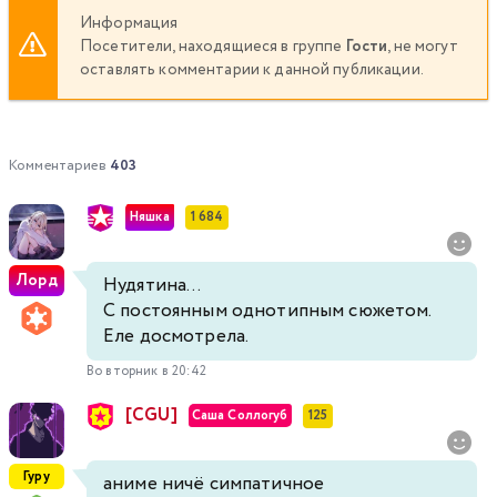
Информация
Посетители, находящиеся в группе
Гости
, не могут
оставлять комментарии к данной публикации.
Комментариев
403
Няшка
1 684
Лорд
Нудятина...
С постоянным однотипным сюжетом.
Еле досмотрела.
Во вторник в 20:42
[CGU]
Саша Соллогуб
125
Гуру
аниме ничё симпатичное