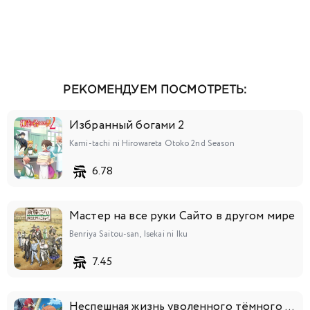
РЕКОМЕНДУЕМ ПОСМОТРЕТЬ:
Избранный богами 2
Kami-tachi ni Hirowareta Otoko 2nd Season
6.78
Мастер на все руки Сайто в другом мире
Benriya Saitou-san, Isekai ni Iku
7.45
Неспешная жизнь уволенного тёмного солдата (тридцати лет)