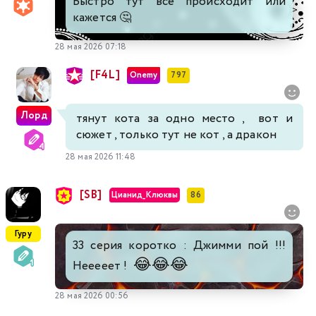
Быстро тут все происходит или
кажется 🤔
28 мая 2026 07:18
[F4L]
Onemy
797
Лорд
тянут кота за одно место , вот и
сюжет , только тут не кот , а дракон
28 мая 2026 11:48
[SB]
Цианид_Клюквы
86
Гуру
33 серия коротко : Джимми пой !!!
😂
😂
😂
Нееееет !
28 мая 2026 00:56