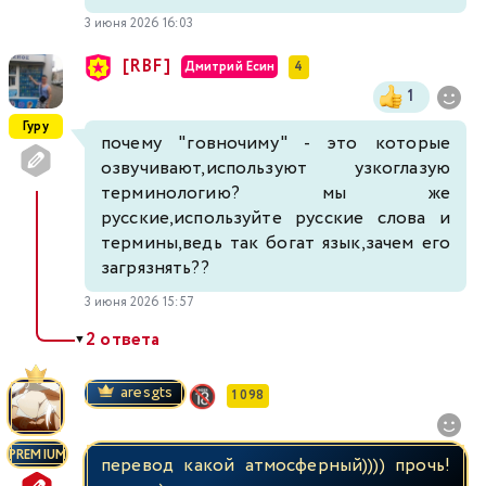
3 июня 2026 16:03
[RBF]
Дмитрий Есин
4
1
Гуру
почему "говночиму" - это которые
озвучивают,используют узкоглазую
терминологию? мы же
русские,используйте русские слова и
термины,ведь так богат язык,зачем его
загрязнять??
3 июня 2026 15:57
2 ответа
▼
aresgts
1 098
PREMIUM
перевод какой атмосферный)))) прочь!