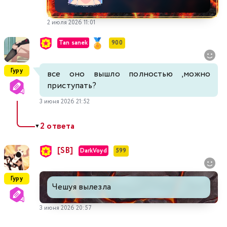
2 июля 2026 11:01
Tan sanek
900
Гуру
все оно вышло полностью ,можно
приступать?
3 июня 2026 21:52
2 ответа
▼
[SB]
DarkVoyd
599
Гуру
Чешуя вылезла
3 июня 2026 20:57