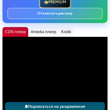
PREMIUM
Отключить рекламу
CDN плеер
Amedia плеер
Kodik
Подписаться на уведомления