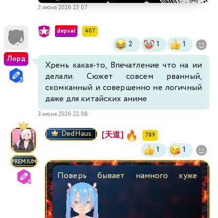
3 июня 2026 23:07
depsat
407
2
1
1
Лорд
Хрень какая-то, Впечатление что на ии
делали. Сюжет совсем рванный,
скомканный и совершенно не логичный
даже для китайских аниме
3 июня 2026 22:08
DedHaus
[天道]
789
1
1
PREMIUM
Поверь бывает намного хуже