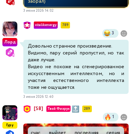
заорал)
3 июня 2026 14:02
vitalikenergy
789
3
Лорд
Довольно странное произведение.
Видимо, пару серий пропустил, но так
даже лучше.
Видео не похоже на сгенерированное
искусственным интеллектом, но и
участия естественного интеллекта
тоже не ощущается.
3 июня 2026 12:40
[SB]
Твой Физрук
289
1
Гуру
счас выйдет последняя серия,