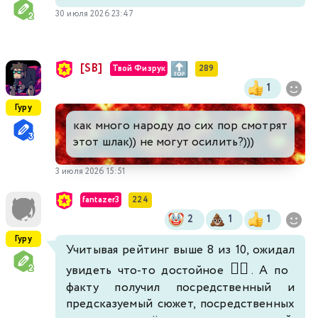
30 июля 2026 23:47
[SB]
Твой Физрук
289
1
Гуру
как много народу до сих пор смотрят
этот шлак)) не могут осилить?)))
3 июля 2026 15:51
fantazer3
224
2
1
1
Гуру
Учитывая рейтинг выше 8 из 10, ожидал
🤦‍♂️
увидеть что-то достойное
. А по
факту получил посредственный и
предсказуемый сюжет, посредственных