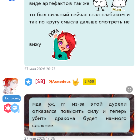
виде артефактов так же
то был сильный сейчас стал слабаком и
так по кругу смысла дальше смотреть не
вижу
27 мая 2026 20:23
[SB]
아Asmodeus
2 450
Постоялец
мда уж, гг из-за этой дурехи
отказался повысить силу и теперь
убить дракона будет намного
сложнее.
27 мая 2026 17:36