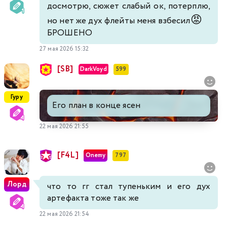
досмотрю, сюжет слабый ок, потерплю,
😡
но нет же дух флейты меня взбесил
БРОШЕНО
27 мая 2026 15:32
[SB]
DarkVoyd
599
Гуру
Его план в конце ясен
22 мая 2026 21:55
[F4L]
Onemy
797
Лорд
что то гг стал тупеньким и его дух
артефакта тоже так же
22 мая 2026 21:54