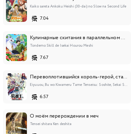
Kaiko sareta Ankoku Heishi (30-dai) no Slow na Second Life
7.04
Кулинарные скитания в параллельном мире
Tondemo Skill de Isekai Hourou Meshi
7.67
Перевоплотившийся король-герой, ставший самой сильной ученицей рыцаря
Eiyuuou, Bu wo Kiwameru Tame Tenseisu: Soshite, Sekai Saikyou no Minarai Kishi♀
6.57
О моём перерождении в меч
Tensei shitara Ken deshita