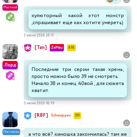
Местный
кулюторный какой этот монстр
,спрашивает еще как хотите умереть)
3 июня 2026 20:11
[Tan]
ZeMau
610
Лорд
Последние три серии такая хрень,
просто можно было 39 не смотреть.
Начало 38 и конец 40вой , для сюжета
хватит.
3 июня 2026 18:19
[RBF]
Schweppes
511
Постоялец
а что всё? киношка закончилась? там же