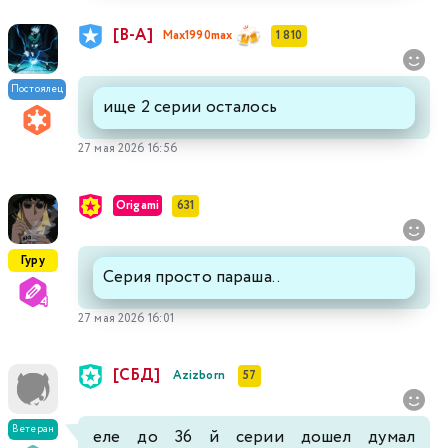
[В-А]
Max1990max
1 810
Постоялец
ище 2 серии осталось
27 мая 2026 16:56
Origami
631
Гуру
Серия просто параша..
27 мая 2026 16:01
[СБД]
Azizborn
57
Ветеран
еле до 36 й серии дошел думал