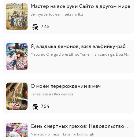
Мастер на все руки Сайто в другом мире
Benriya Saitou-san, Isekai ni Iku
7.45
Я, владыка демонов, взял эльфийку-рабыню в жёны. И как же мне её любить?
Maou no Ore ga Dorei Elf wo Yome ni Shitanda ga, Dou Medereba Ii?
О моём перерождении в меч
Tensei shitara Ken deshita
7.54
Семь смертных грехов: Недовольство Эдинбурга
Nanatsu no Taizai: Ensa no Edinburgh