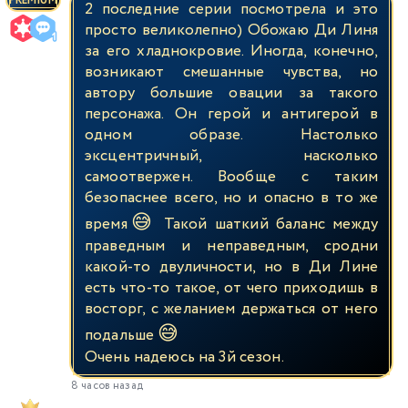
PREMIUM
2 последние серии посмотрела и это
просто великолепно) Обожаю Ди Линя
за его хладнокровие. Иногда, конечно,
возникают смешанные чувства, но
автору большие овации за такого
персонажа. Он герой и антигерой в
одном образе. Настолько
эксцентричный, насколько
самоотвержен. Вообще с таким
безопаснее всего, но и опасно в то же
😅
время
Такой шаткий баланс между
праведным и неправедным, сродни
какой-то двуличности, но в Ди Лине
есть что-то такое, от чего приходишь в
восторг, с желанием держаться от него
😅
подальше
Очень надеюсь на 3й сезон.
8 часов назад