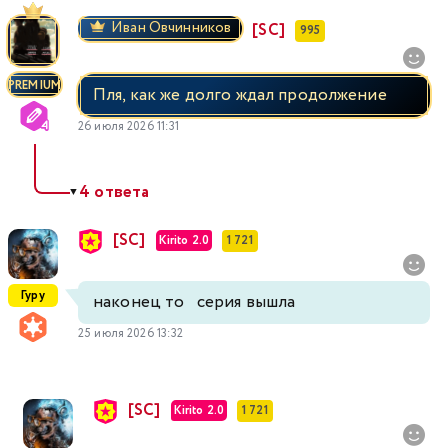
Иван Овчинников
[SC]
995
PREMIUM
Пля, как же долго ждал продолжение
26 июля 2026 11:31
4 ответа
▼
[SC]
Kirito 2.0
1 721
Гуру
наконец то серия вышла
25 июля 2026 13:32
[SC]
Kirito 2.0
1 721