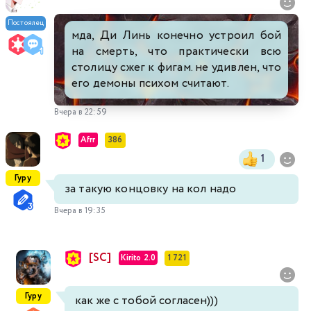
Постоялец
мда, Ди Линь конечно устроил бой
на смерть, что практически всю
столицу сжег к фигам. не удивлен, что
его демоны психом считают.
Вчера в 22:59
Afrr
386
1
Гуру
за такую концовку на кол надо
Вчера в 19:35
[SC]
Kirito 2.0
1 721
Гуру
как же с тобой согласен)))