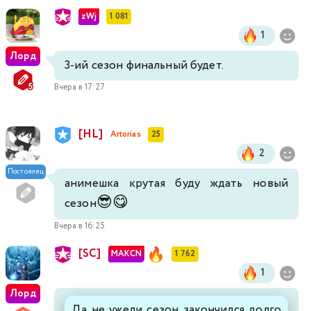
zWj
1 081
1
Лорд
3-ий сезон финальный будет.
Вчера в 17:27
[HL]
Artorias
25
2
Постоялец
анимешка крутая буду ждать новый
😎
😋
сезон
Вчера в 16:25
[SC]
MAKCN
1 762
1
Лорд
Да не ужели сезон закончился долго