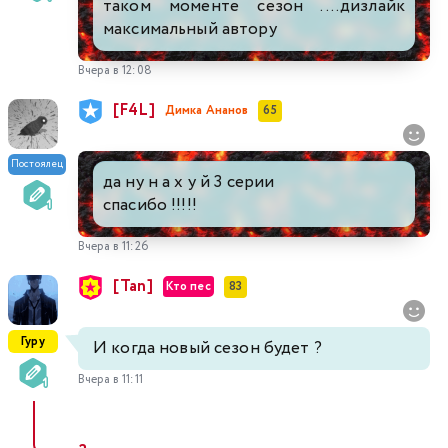
таком моменте сезон ....дизлайк
максимальный автору
Вчера в 12:08
[F4L]
Димка Ананов
65
Постоялец
да ну н а х у й 3 серии
спасибо !!!!!
Вчера в 11:26
[Tan]
Кто пес
83
Гуру
И когда новый сезон будет ?
Вчера в 11:11