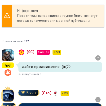
Информация
Посетители, находящиеся в группе
Гости
, не могут
оставлять комментарии к данной публикации.
Комментариев
872
[SC]
Kirito 2.0
1 721
Гуру
дайте продолжение ((((😢
53 минуты назад
Kiyory
[Сяо]
2 195