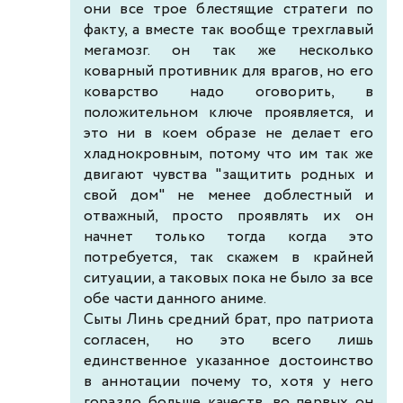
они все трое блестящие стратеги по
факту, а вместе так вообще трехглавый
мегамозг. он так же несколько
коварный противник для врагов, но его
коварство надо оговорить, в
положительном ключе проявляется, и
это ни в коем образе не делает его
хладнокровным, потому что им так же
двигают чувства "защитить родных и
свой дом" не менее доблестный и
отважный, просто проявлять их он
начнет только тогда когда это
потребуется, так скажем в крайней
ситуации, а таковых пока не было за все
обе части данного аниме.
Сыты Линь средний брат, про патриота
согласен, но это всего лишь
единственное указанное достоинство
в аннотации почему то, хотя у него
гораздо больше качеств, во первых он