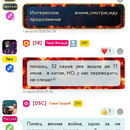
PREMIUM
Интересное аниме,смотрю,жду
продолжения
1 августа 2026 06:29
[SB]
Твой Физрук
289
1
Гуру
пиндец, 52 серия уже вышла аж 17
июня... в китае, НО, у нас переводить
не спешат!!
31 июля 2026 01:42
[DSC]
Саша Гордый
233
1
Местный
Пипец вечная война, одни за не