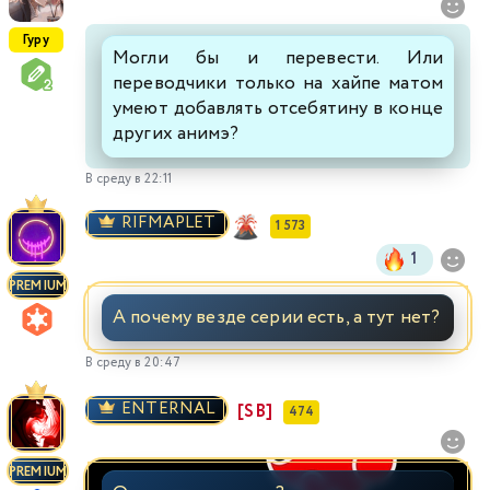
Гуру
Могли бы и перевести. Или
переводчики только на хайпе матом
умеют добавлять отсебятину в конце
других анимэ?
В среду в 22:11
RIFMAPLET
1 573
1
PREMIUM
А почему везде серии есть, а тут нет?
В среду в 20:47
ENTERNAL
[SB]
474
PREMIUM