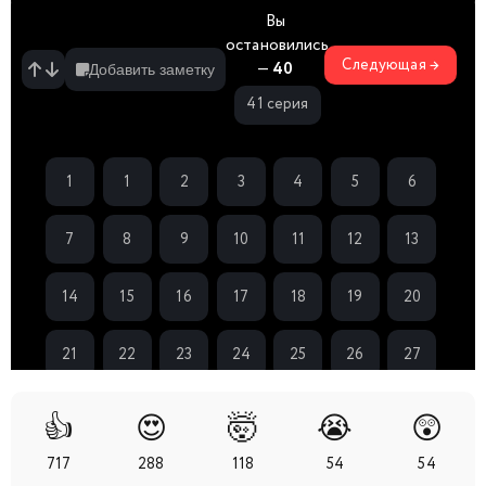
Вы
остановились
Следующая →
—
40
Добавить заметку
41 серия
1
1
2
3
4
5
6
спешл
7
8
9
10
11
12
13
14
15
16
17
18
19
20
21
22
23
24
25
26
27
28
29
30
31
32
33
34
👍
😍
🤯
😭
😲
717
288
118
54
54
35
36
37
38
39
40
41