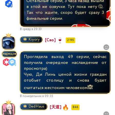
Остальные серии, 3 часа назад вышли
в этой же озвучке. Тут пока нету🤔.
Так что ждите, скоро будет сразу 3
финальные серии.
В среду в 20:33
Kiyory
[Сяо]
2 195
PREMIUM
Проглядела выход 49 серии, сейчас
получила очередное наслаждение от
просмотра)
Чую, Ди Линь ценой жизни граждан
отобьет столицу и снова будет
🙈
считаться жестоким человеком
В понедельник в 09:35
DedHaus
[天道]
846