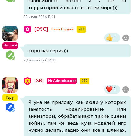
зависимость воюют а 2 ые за
территории и власть во всем мире)))
30 июля 2026 13:21
[DSC]
Саша Гордый
233
1
Местный
хорошая серия)))
29 июля 2026 12:02
[SB]
Mr.Administrator
277
1
Гуру
Я ума не приложу, как люди у которых
занятость моделирование или
аниматоры, обрабатывают такие сцены
войны, там же ведь куча моделей нпс
нужно делать, ладно они все в шлемах,