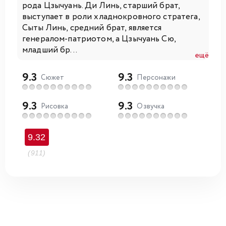
рода Цзычуань. Ди Линь, старший брат,
выступает в роли хладнокровного стратега,
Сыты Линь, средний брат, является
генералом-патриотом, а Цзычуань Сю,
младший бр...
ещё
9.3
9.3
Сюжет
Персонажи
9.3
9.3
Рисовка
Озвучка
9.32
(911)