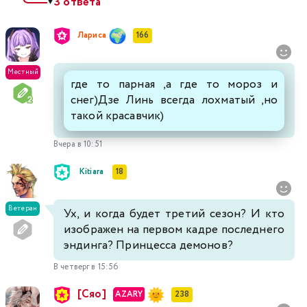
3 ответа
▼
Лариса
166
Местный
где то парная ,а где то мороз и
снег)Дзе Линь всегда лохматый ,но
такой красавчик)
Вчера в 10:51
Kitiara
18
Ветеран
Ух, и когда будет третий сезон? И кто
изображен на первом кадре последнего
эндинга? Принцесса демонов?
В четверг в 15:56
[Сяо]
AZARY
238