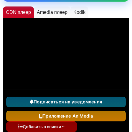
CDN плеер
Amedia плеер
Kodik
Подписаться на уведомления
Приложение AniMedia
Добавить в списки