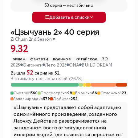
53 серия —
нестабильно
Добавить в списки
«Цзычуань 2»
40 серия
Zi Chuan 2nd Season
▼
9.32
экшен
фэнтези
военное
китайское
3D
2025
Онгоинги
Лето 2025
ONA
BUILD DREAM
52
Вышла
серия из 52
В списках у пользователей (2678)
Смотрю
1560
Просмотрено
98
Брошено
66
Отложено
123
Запланировано
579
Любимое
252
«Цзычуань» представляет собой адаптацию
одноимённого произведения, созданного
Лаочжу. Действие разворачивается на
загадочном востоке могущественной
империи людей, где появляется персонаж из