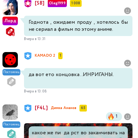
[SB]
Oleg1999
1 008
Лорд
Годнота , ожидаем проду , хотелось бы
не сериал а фильм по этому аниме.
Вчера в 13:31
KAMADO 2
1
Постоялец
да вот ето концовка ..ИНРИГАНЫ.
Вчера в 13:08
[F4L]
Димка Ананов
65
1
Постоялец
какое же пи да рст во заканчивать на