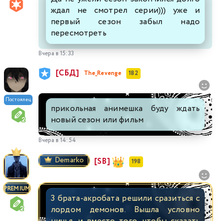
ждал не смотрел серии))) уже и
первый сезон забыл надо
пересмотреть
Вчера в 15:33
[СБД]
The_Revenge
182
Постоялец
прикольная анимешка буду ждать
новый сезон или фильм
Вчера в 14:54
Demarko
[SB]
198
PREMIUM
3 брата-акробата решили сразиться с
лордом демонов. Вышла условно