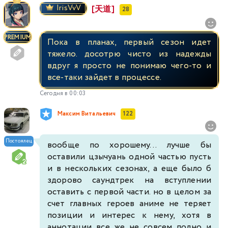
IrisVvV
[天道]
28
PREMIUM
Пока в планах, первый сезон идет
тяжело. досотрю чисто из надежды
вдруг я просто не понимаю чего-то и
все-таки зайдет в процессе.
Сегодня в 00:03
Максим Витальевич
122
Постоялец
вообще по хорошему... лучше бы
оставили цзычуань одной частью пусть
и в нескольких сезонах, а еще было б
здорово саундтрек на вступлении
оставить с первой части. но в целом за
счет главных героев аниме не теряет
позиции и интерес к нему, хотя в
аннотации все же не совсем полно и