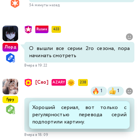
54 минуты назад
Rusик
433
Лорд
О вышли все серии 2го сезона, пора
начинать смотреть
Вчера в 19:22
[Сяо]
AZARY
238
1
1
Гуру
Хороший сериал, вот только с
регулярностью перевода серий
подпортили картину.
Вчера в 18:09