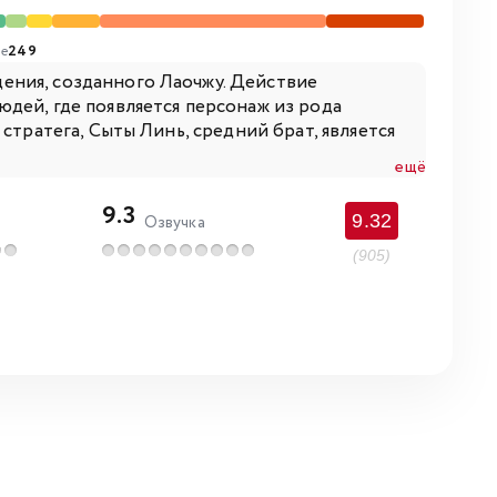
е
249
ения, созданного Лаочжу. Действие
дей, где появляется персонаж из рода
стратега, Сыты Линь, средний брат, является
ещё
9.3
9.32
Озвучка
(905)