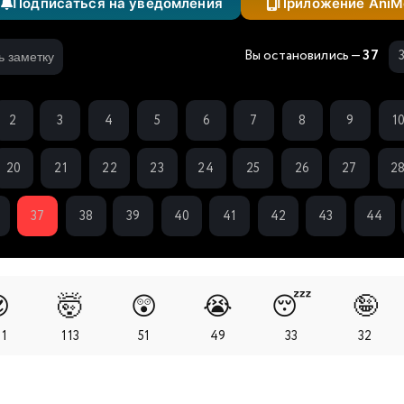
Подписаться на уведомления
Приложение AniM
Вы остановились —
37
ь заметку
2
3
4
5
6
7
8
9
1
20
21
22
23
24
25
26
27
2
37
38
39
40
41
42
43
44

🤯
😲
😭
😴
🤪
71
113
51
49
33
32