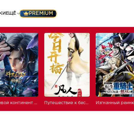
PREMIUM
КИ
ЕЩЁ
Боевой континент 2: Непревзойдённый клан Тан
Путешествие к бессмертию