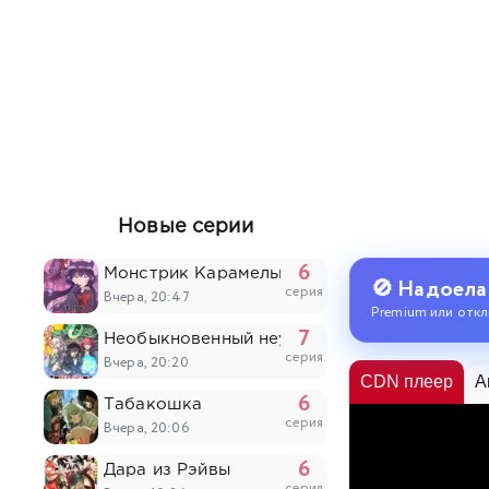
Новые серии
6
Монстрик Карамелька
🚫 Надоела
серия
Вчера, 20:47
Premium или откл
7
Необыкновенный неудачник: Дневник перер
серия
Вчера, 20:20
CDN плеер
A
6
Табакошка
серия
Вчера, 20:06
6
Дара из Рэйвы
серия