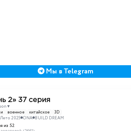
Мы в Telegram
ь 2»
37 серия
ason
▼
зи
военное
китайское
3D
Лето 2025
ONA
BUILD DREAM
я из 52