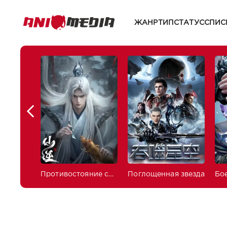
ЖАНР
ТИП
СТАТУС
СПИС
Противостояние святого
Поглощенная звезда