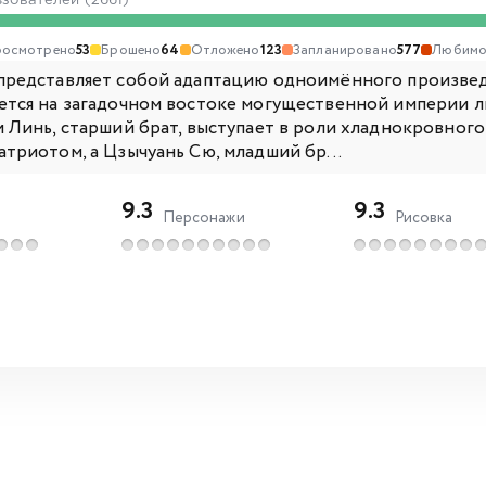
ьзователей (2661)
осмотрено
53
Брошено
64
Отложено
123
Запланировано
577
Любимо
представляет собой адаптацию одноимённого произвед
ется на загадочном востоке могущественной империи лю
 Линь, старший брат, выступает в роли хладнокровного 
атриотом, а Цзычуань Сю, младший бр...
9.3
9.3
Персонажи
Рисовка