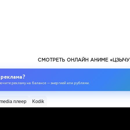
СМОТРЕТЬ ОНЛАЙН АНИМЕ «ЦЗЫЧУА
 реклама?
ючите рекламу на балансе — энергией или рублями.
одившегося колдуна S-ранга
media плеер
Kodik