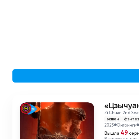
«Цзычуан
Zi Chuan 2nd Se
экшен
фэнте
2025
Онгоинги
49
Вышла
сери