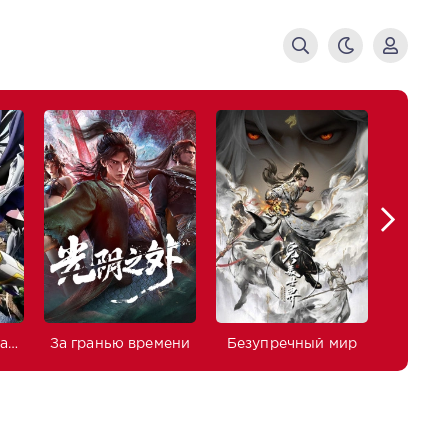
Изгнанный реинкарнированный тяжёлый рыцарь не имеет себе равных в знаниях игры
За гранью времени
Безупречный мир