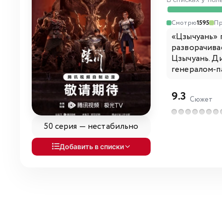
В списках у пол
Смотрю
1595
Пр
«Цзычуань» 
разворачива
Цзычуань. Ди
генералом-п
9.3
Сюжет
50 серия —
нестабильно
Добавить в списки