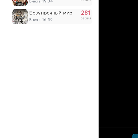
Вчера, 19:34
281
Безупречный мир
серия
Вчера, 16:59
51
Похитители под прикрытием
серия
Вчера, 14:53
203
Континент силы и духа
серия
Вчера, 14:52
6
Древний бог
серия
Вчера, 14:03
17
Король ночи
серия
Вчера, 12:28
5
Восточный университет высших боевых ис
серия
Вчера, 12:28