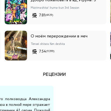
Добро пожаловать в ад, Ирума! 3
Mairimashita! Iruma-kun 3rd Season
7.81
(4929)
О моём перерождении в меч
Tensei shitara Ken deshita
7.54
(11399)
РЕЦЕНЗИИ
ого полководца Александра
аза в полной мере отражает
отяжении 41 серии. Пожалуй