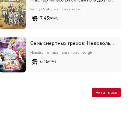
Мастер на все руки Сайто в другом мире
Benriya Saitou-san, Isekai ni Iku
7.45
(8476)
Семь смертных грехов: Недовольство Эдинбурга
Nanatsu no Taizai: Ensa no Edinburgh
6.16
(846)
Читать все