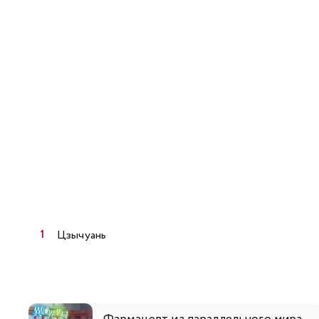
Цзычуань