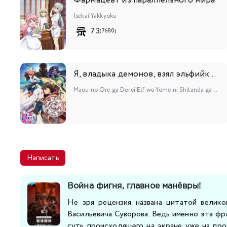
Фармацевт из параллельного мира
Isekai Yakkyoku
7.3
(7680)
Я, владыка демонов, взял эльфийку-рабыню в жёны. И как же мне её любить?
Maou no Ore ga Dorei Elf wo Yome ni Shitanda ga, Dou Medereba Ii?
Написать
Война фигня, главное манёвры!
Не зря рецензия названа цитатой велик
Васильевича Суворова. Ведь именно эта фр
суть происходящего на экране уже на пр