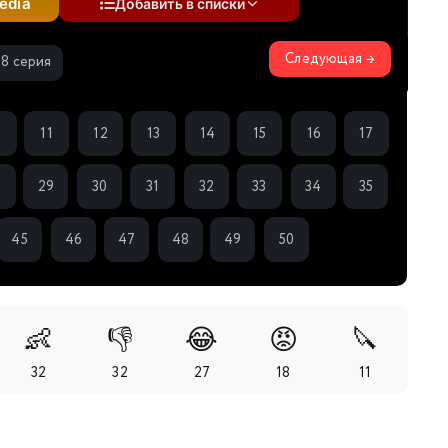
edia
Добавить в списки
Следующая →
38 серия
0
11
12
13
14
15
16
17
8
29
30
31
32
33
34
35
45
46
47
48
49
50
👶
👎
😂
😡
🔪
32
32
27
18
11