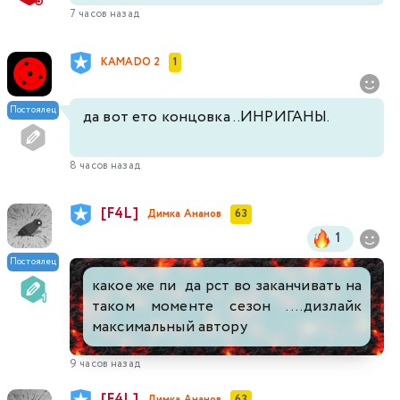
7 часов назад
KAMADO 2
1
Постоялец
да вот ето концовка ..ИНРИГАНЫ.
8 часов назад
[F4L]
Димка Ананов
63
1
Постоялец
какое же пи да рст во заканчивать на
таком моменте сезон ....дизлайк
максимальный автору
9 часов назад
[F4L]
Димка Ананов
63