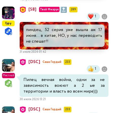
[SB]
Твой Физрук
289
1
Гуру
пиндец, 52 серия уже вышла аж 17
июня... в китае, НО, у нас переводить
не спешат!!
31 июля 2026 01:42
[DSC]
Саша Гордый
233
1
Местный
Пипец вечная война, одни за не
зависимость воюют а 2 ые за
территории и власть во всем мире)))
30 июля 2026 13:21
[DSC]
Саша Гордый
233