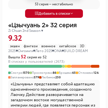
53 серия —
нестабильно
Добавить в списки
«Цзычуань 2»
32 серия
Zi Chuan 2nd Season
▼
9.32
экшен
фэнтези
военное
китайское
3D
2025
Онгоинги
Лето 2025
ONA
BUILD DREAM
52
Вышла
серия из 52
В списках у пользователей (2673)
Смотрю
1570
Просмотрено
86
Брошено
65
Отложено
124
Запланировано
579
Любимое
250
«Цзычуань» представляет собой адаптацию
одноимённого произведения, созданного
Лаочжу. Действие разворачивается на
загадочном востоке могущественной
империи людей, где появляется персонаж из