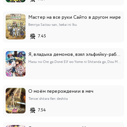
Мастер на все руки Сайто в другом мире
Benriya Saitou-san, Isekai ni Iku
7.45
Я, владыка демонов, взял эльфийку-рабыню в жёны. И как же мне её любить?
Maou no Ore ga Dorei Elf wo Yome ni Shitanda ga, Dou Medereba Ii?
О моём перерождении в меч
Tensei shitara Ken deshita
7.54