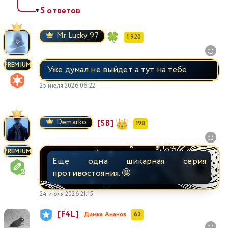
5 ответов
▼
Mr.Lucky_97
1 920
PREMIUM
Уже думал не выйдет а тут на тебе
25 июля 2026 06:22
Demarko
[SB]
198
PREMIUM
Еще одна шикарная серия
противостояния. 🤩
24 июля 2026 21:15
[F4L]
Димка Ананов
63