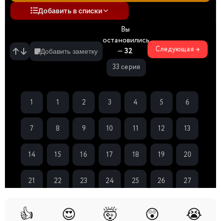
Добавить в списки
Вы
остановились
Следующая →
—
32
Добавить заметку
33 серия
1
1
2
3
4
5
6
спешл
7
8
9
10
11
12
13
14
15
16
17
18
19
20
21
22
23
24
25
26
27
28
29
30
31
32
33
34
👍
😍
🤯
😲
😭