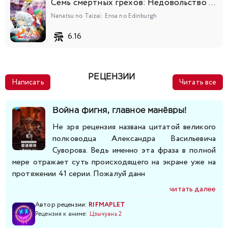
Семь смертных грехов: Недовольство Эдинбурга
Nanatsu no Taizai: Ensa no Edinburgh
6.16
РЕЦЕНЗИИ
Написать
Читать все
Война фигня, главное манёвры!
Не зря рецензия названа цитатой великого
полководца Александра Васильевича
Суворова. Ведь именно эта фраза в полной
мере отражает суть происходящего на экране уже на
протяжении 41 серии. Пожалуй данн
читать далее
Автор рецензии:
RIFMAPLET
Рецензия к аниме:
Цзычуань 2