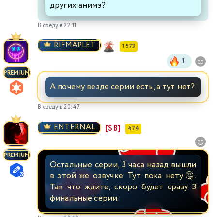
других анимэ?
В среду в 22:11
RIFMAPLET
1 573
1
PREMIUM
А почему везде серии есть, а тут нет?
В среду в 20:47
ENTERNAL
[SB]
474
PREMIUM
Остальные серии, 3 часа назад вышли
в этой же озвучке. Тут пока нету🤔.
Так что ждите, скоро будет сразу 3
финальные серии.