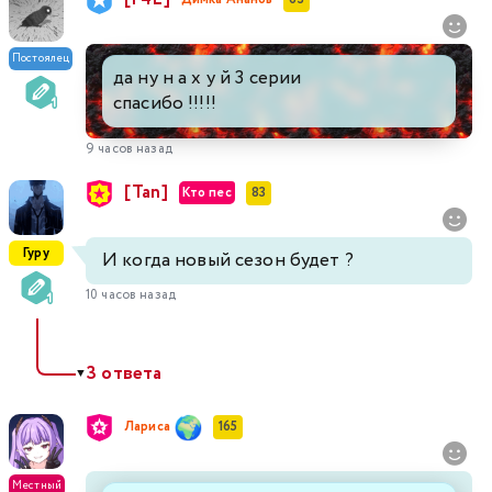
Постоялец
да ну н а х у й 3 серии
спасибо !!!!!
9 часов назад
[Tan]
Кто пес
83
Гуру
И когда новый сезон будет ?
10 часов назад
3 ответа
▼
Лариса
165
Местный