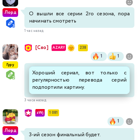
Лорд
О вышли все серии 2го сезона, пора
начинать смотреть
1 час назад
[Сяо]
AZARY
238
1
1
Гуру
Хороший сериал, вот только с
регулярностью перевода серий
подпортили картину.
3 часа назад
zWj
1 081
1
Лорд
3-ий сезон финальный будет.