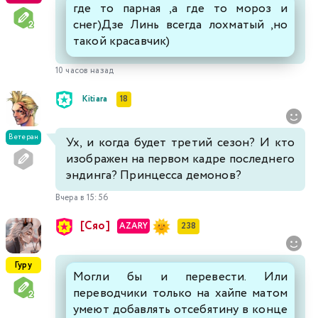
где то парная ,а где то мороз и
снег)Дзе Линь всегда лохматый ,но
такой красавчик)
10 часов назад
Kitiara
18
Ветеран
Ух, и когда будет третий сезон? И кто
изображен на первом кадре последнего
эндинга? Принцесса демонов?
Вчера в 15:56
[Сяо]
AZARY
238
Гуру
Могли бы и перевести. Или
переводчики только на хайпе матом
умеют добавлять отсебятину в конце