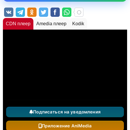
CDN плеер
Amedia плеер
Kodik
Подписаться на уведомления
Приложение AniMedia