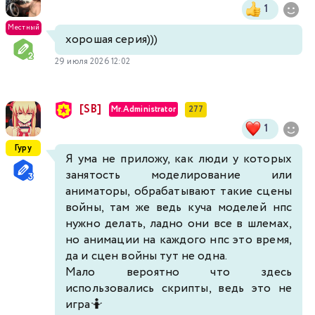
1
Местный
хорошая серия)))
29 июля 2026 12:02
[SB]
Mr.Administrator
277
1
Гуру
Я ума не приложу, как люди у которых
занятость моделирование или
аниматоры, обрабатывают такие сцены
войны, там же ведь куча моделей нпс
нужно делать, ладно они все в шлемах,
но анимации на каждого нпс это время,
да и сцен войны тут не одна.
Мало вероятно что здесь
использовались скрипты, ведь это не
игра🤷