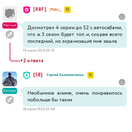
[RBF]
_Maks__
33
Местный
Досмотрел 4 серии до 52 с автосабами,
что ж 3 сезон будет топ и, скорее всего
последний, но экранизация мне зашла.
19 июля 2026 00:13
2 ответа
▼
[SB]
Сергей Колисниченко
15
Ветеран
Необычное аниме, очень понравилось
побольше бы таких
16 июля 2026 23:48