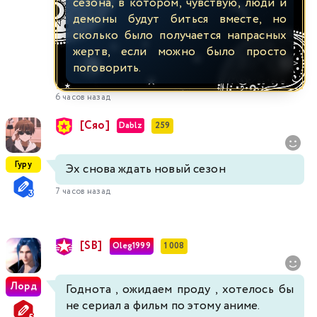
сезона, в котором, чувствую, люди и
демоны будут биться вместе, но
сколько было получается напрасных
жертв, если можно было просто
поговорить.
6 часов назад
[Сяо]
Dablz
259
Гуру
Эх снова ждать новый сезон
7 часов назад
[SB]
Oleg1999
1 008
Лорд
Годнота , ожидаем проду , хотелось бы
не сериал а фильм по этому аниме.