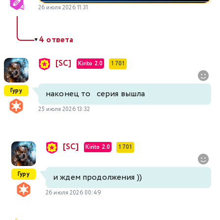
26 июля 2026 11:31
4 ответа
▼
[SC]
Kirito 2.0
1 701
Гуру
наконец то серия вышла
25 июля 2026 13:32
[SC]
Kirito 2.0
1 701
Гуру
и ждем продолжения ))
26 июля 2026 00:49