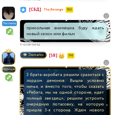
[СБД]
The_Revenge
180
Постоялец
прикольная анимешка буду ждать
новый сезон или фильм
6 часов назад
Demarko
[SB]
198
PREMIUM
3 брата-акробата решили сразиться с
лордом демонов. Вышла условно
ничья, и вместо того, чтобы сказать
«Ребята, мы на одной стороне, идет
полный звездец», решили устроить
очередную потасовку, на которую
пришла 3-я сторона. Ждем нового