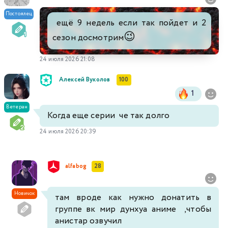
Постоялец
ещё 9 недель если так пойдет и 2
😉
сезон досмотрим
24 июля 2026 21:08
Алексей Вуколов
100
1
Ветеран
Когда еще серии че так долго
24 июля 2026 20:39
alfabog
28
Новичок
там вроде как нужно донатить в
группе вк мир дунхуа аниме ,чтобы
анистар озвучил