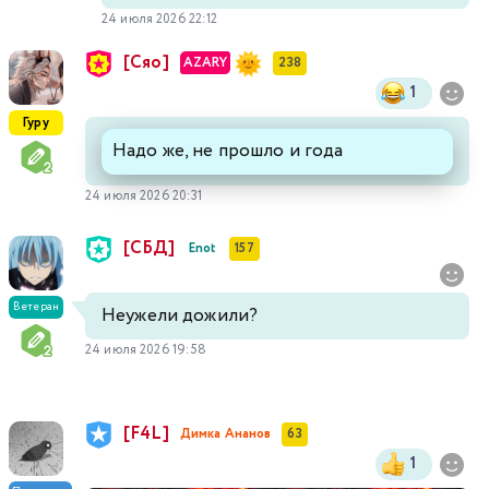
24 июля 2026 22:12
[Сяо]
AZARY
238
1
Гуру
Надо же, не прошло и года
24 июля 2026 20:31
[СБД]
Enot
157
Ветеран
Неужели дожили?
24 июля 2026 19:58
[F4L]
Димка Ананов
63
1