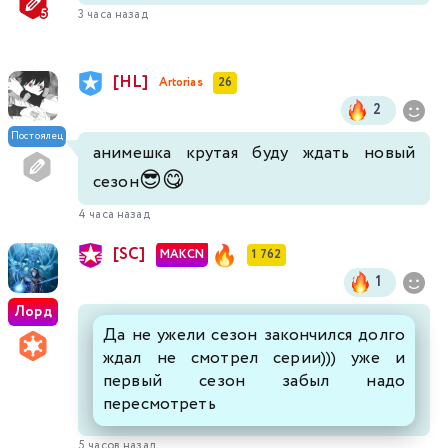
3 часа назад
[HL]
Artorias
26
2
Постоялец
анимешка крутая буду ждать новый
😎
😋
сезон
4 часа назад
[SC]
MAKCN
1 762
1
Лорд
Да не ужели сезон закончился долго
ждал не смотрел серии))) уже и
первый сезон забыл надо
пересмотреть
5 часов назад