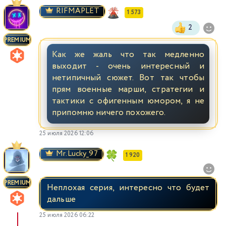
RIFMAPLET
1 573
2
PREMIUM
Как же жаль что так медленно
выходит - очень интересный и
нетипичный сюжет. Вот так чтобы
прям военные марши, стратегии и
тактики с офигенным юмором, я не
припомню ничего похожего.
25 июля 2026 12:06
Mr.Lucky_97
1 920
PREMIUM
Неплохая серия, интересно что будет
дальше
25 июля 2026 06:22