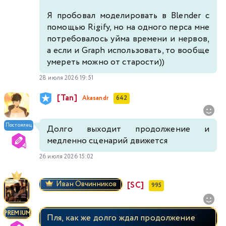
Я пробовал моделировать в Blender с
помощью Rigify, но на одного перса мне
потребовалось уйма времени и нервов,
а если и Graph использовать, то вообще
умереть можно от старости))
28 июля 2026 19:51
[Tan]
Akasandr
642
Постоялец
Долго выходит продолжение и
медленно сценарий движется
26 июля 2026 15:02
Иван Овчинников
[SC]
995
PREMIUM
Пля, как же долго ждал продолжение