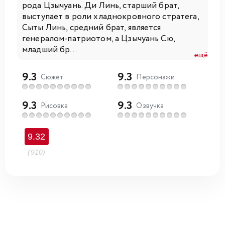
рода Цзычуань. Ди Линь, старший брат,
выступает в роли хладнокровного стратега,
Сыты Линь, средний брат, является
генералом-патриотом, а Цзычуань Сю,
младший бр...
ещё
9.3
9.3
Сюжет
Персонажи
9.3
9.3
Рисовка
Озвучка
9.32
(910)