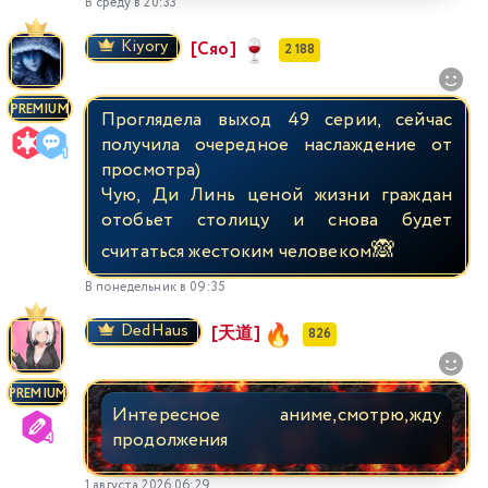
В среду в 20:33
Kiyory
[Сяо]
2 188
PREMIUM
Проглядела выход 49 серии, сейчас
получила очередное наслаждение от
просмотра)
Чую, Ди Линь ценой жизни граждан
отобьет столицу и снова будет
🙈
считаться жестоким человеком
В понедельник в 09:35
DedHaus
[天道]
826
PREMIUM
Интересное аниме,смотрю,жду
продолжения
1 августа 2026 06:29