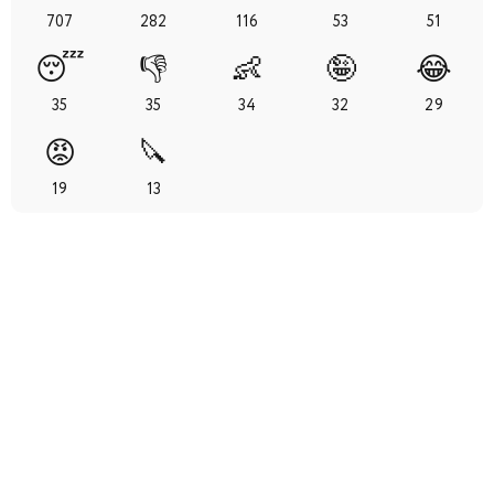
707
282
116
53
51
35
36
37
38
39
40
41
😴
👎
👶
🤪
😂
42
43
44
45
46
47
48
35
35
34
32
29
😡
🔪
49
50
51
52
19
13