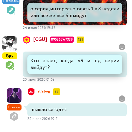
Постоялец
о серия ,интересно опять 1 в 3 недели
или все же все 4 выйдут
24 июля 2026 19:57
[CGU]
89536767339
121
Гуру
Кто знает, когда 49 и т.д. серии
выйдут?
20 июля 2026 01:53
alfabog
28
Новичок
вышло сегодня
24 июля 2026 19:21