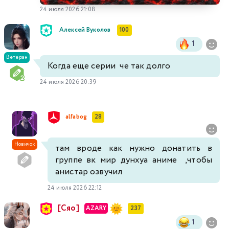
24 июля 2026 21:08
Алексей Вуколов
100
1
Ветеран
Когда еще серии че так долго
24 июля 2026 20:39
alfabog
28
Новичок
там вроде как нужно донатить в
группе вк мир дунхуа аниме ,чтобы
анистар озвучил
24 июля 2026 22:12
[Сяо]
AZARY
237
1