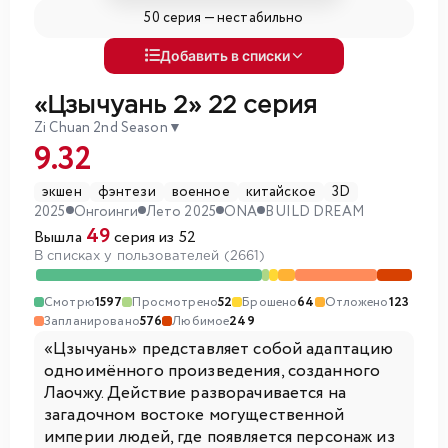
50 серия —
нестабильно
Добавить в списки
«Цзычуань 2»
22 серия
Zi Chuan 2nd Season
▼
9.32
экшен
фэнтези
военное
китайское
3D
2025
Онгоинги
Лето 2025
ONA
BUILD DREAM
49
Вышла
серия из 52
В списках у пользователей (2661)
Смотрю
1597
Просмотрено
52
Брошено
64
Отложено
123
Запланировано
576
Любимое
249
«Цзычуань» представляет собой адаптацию
одноимённого произведения, созданного
Лаочжу. Действие разворачивается на
загадочном востоке могущественной
империи людей, где появляется персонаж из