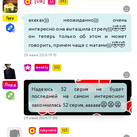
[UB]
_LJ_
292
Гуру
ахахах))) неожиданно))) очень
🤣
🤣
интересно она вытащила стрелу)))
он теперь только об этом и может
🤣
🤣
говорить, причем чаще с матами)))
29 июня 2026 19:10
weekly
232
Лорд
Надеюсь 52 серия не будет
последней на самом интересном
😫
😫
😫
закончилась 52 серия, аааааа
29 июня 2026 17:06
rubynshik
125