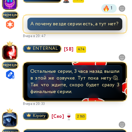
1
PREMIUM
А почему везде серии есть, а тут нет?
Вчера в 20:47
ENTERNAL
[SB]
474
PREMIUM
Остальные серии, 3 часа назад вышли
в этой же озвучке. Тут пока нету🤔.
Так что ждите, скоро будет сразу 3
финальные серии.
Вчера в 20:33
Kiyory
[Сяо]
2 165