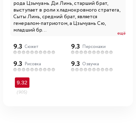
рода Цзычуань. Ди Линь, старший брат,
выступает в роли хладнокровного стратега,
Сыты Линь, средний брат, является
генералом-патриотом, а Цзычуань Сю,
младший бр...
ещё
9.3
9.3
Сюжет
Персонажи
9.3
9.3
Рисовка
Озвучка
9.32
(905)