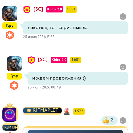
[SC]
Kirito 2.0
1 681
Гуру
наконец то серия вышла
25 июля 2026 13:32
[SC]
Kirito 2.0
1 681
Гуру
и ждем продолжения ))
26 июля 2026 00:49
RIFMAPLET
1 572
2
PREMIUM