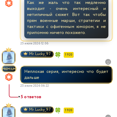
Как же жаль что так медленно
выходит - очень интересный и
нетипичный сюжет. Вот так чтобы
прям военные марши, стратегии и
тактики с офигенным юмором, я не
припомню ничего похожего.
25 июля 2026 12:06
Mr.Lucky_97
1 920
PREMIUM
Неплохая серия, интересно что будет
дальше
25 июля 2026 06:22
5 ответов
▼
Mr.Lucky_97
1 920