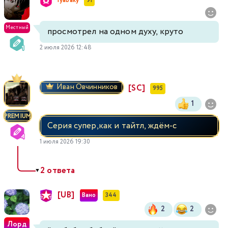
ryabaky
91
Местный
просмотрел на одном духу, круто
2 июля 2026 12:48
Иван Овчинников
[SC]
995
1
PREMIUM
Серия супер,как и тайтл, ждём-с
1 июля 2026 19:30
2 ответа
▼
[UB]
Вано
344
2
2
Лорд