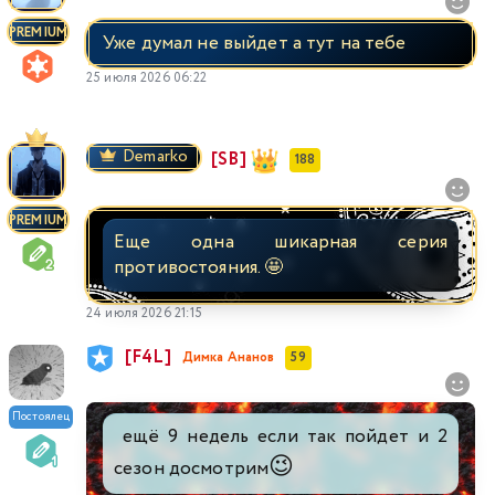
PREMIUM
Уже думал не выйдет а тут на тебе
25 июля 2026 06:22
Demarko
[SB]
188
PREMIUM
Еще одна шикарная серия
противостояния. 🤩
24 июля 2026 21:15
[F4L]
Димка Ананов
59
Постоялец
ещё 9 недель если так пойдет и 2
😉
сезон досмотрим