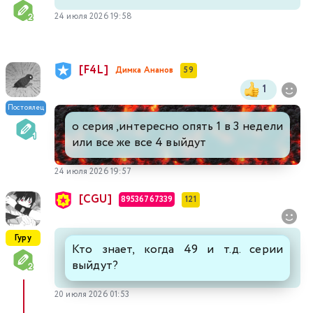
24 июля 2026 19:58
[F4L]
Димка Ананов
59
1
Постоялец
о серия ,интересно опять 1 в 3 недели
или все же все 4 выйдут
24 июля 2026 19:57
[CGU]
89536767339
121
Гуру
Кто знает, когда 49 и т.д. серии
выйдут?
20 июля 2026 01:53