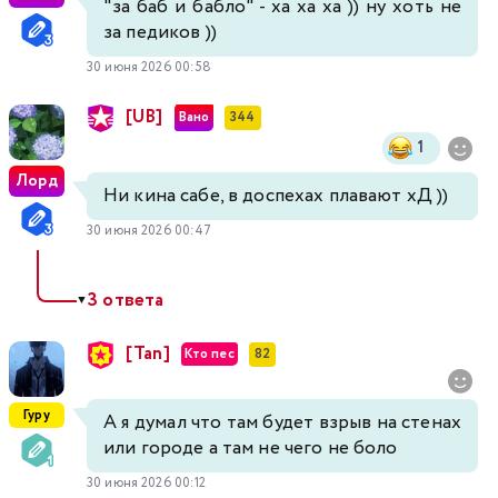
"за баб и бабло" - ха ха ха )) ну хоть не
за педиков ))
30 июня 2026 00:58
[UB]
Вано
344
1
Лорд
Ни кина сабе, в доспехах плавают хД ))
30 июня 2026 00:47
3 ответа
▼
[Tan]
Кто пес
82
Гуру
А я думал что там будет взрыв на стенах
или городе а там не чего не боло
30 июня 2026 00:12