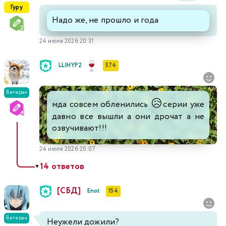
Гуру
Надо же, не прошло и года
24 июля 2026 20:31
LLIHYP2
574
Ветеран
😥
мда совсем обленились
серии уже
давно все вышли а они дрочат а не
озвучивают!!!
24 июля 2026 20:07
14 ответов
▼
[СБД]
Enot
154
Ветеран
Неужели дожили?