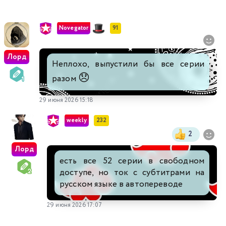
Novegator
91
Лорд
Неплохо, выпустили бы все серии
😞
разом
29 июня 2026 15:18
weekly
232
2
Лорд
есть все 52 серии в свободном
доступе, но ток с субтитрами на
русском языке в автопереводе
29 июня 2026 17:07