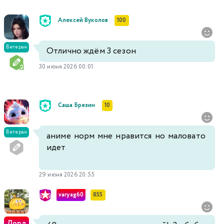
Алексей Вуколов
100
Ветеран
Отлично ждём 3 сезон
30 июня 2026 00:01
Саша Брезин
10
Ветеран
аниме норм мне нравится но маловато
идет
29 июня 2026 20:55
varyag60
855
Лорд