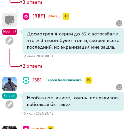
3 ответа
▼
[RBF]
_Maks__
33
Местный
Досмотрел 4 серии до 52 с автосабами,
что ж 3 сезон будет топ и, скорее всего
последний, но экранизация мне зашла.
19 июля 2026 00:13
2 ответа
▼
[SB]
Сергей Колисниченко
15
Ветеран
Необычное аниме, очень понравилось
побольше бы таких
16 июля 2026 23:48