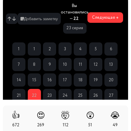
Вы
остановились
Следующая →
—
22
Добавить заметку
23 серия
1
1
2
3
4
5
6
спешл
7
8
9
10
11
12
13
14
15
16
17
18
19
20
21
22
23
24
25
26
27
28
29
30
31
32
33
34
👍
😍
🤯
😲
😭
672
269
112
51
49
35
36
37
38
39
40
41