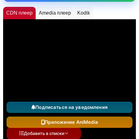
CDN плеер
Amedia плеер
Kodik
Подписаться на уведомления
Приложение AniMedia
Добавить в списки