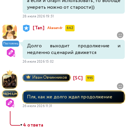
а если и Graph использовать, то вообще
умереть можно от старости))
28 июля 2026 19:51
[Tan]
Akasandr
642
Постоялец
Долго выходит продолжение и
медленно сценарий движется
26 июля 2026 15:02
Иван Овчинников
[SC]
995
PREMIUM
Пля, как же долго ждал продолжение
26 июля 2026 11:31
4 ответа
▼