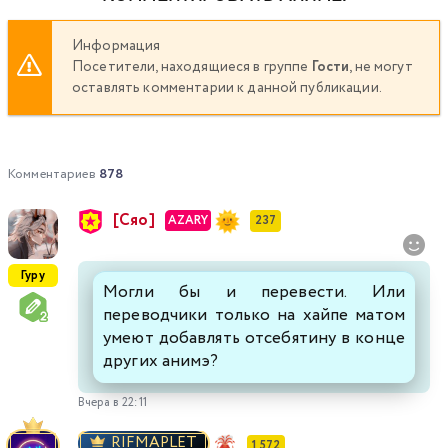
Информация
Посетители, находящиеся в группе
Гости
, не могут
оставлять комментарии к данной публикации.
Комментариев
878
[Сяо]
AZARY
237
Гуру
Могли бы и перевести. Или
переводчики только на хайпе матом
умеют добавлять отсебятину в конце
других анимэ?
Вчера в 22:11
RIFMAPLET
1 572