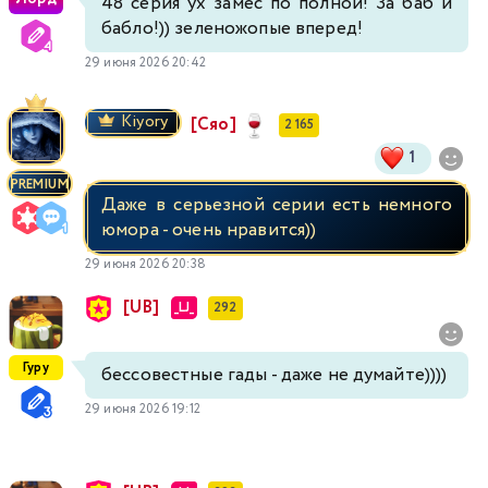
48 серия ух замес по полной! За баб и
бабло!)) зеленожопые вперед!
29 июня 2026 20:42
Kiyory
[Сяо]
2 165
1
PREMIUM
Даже в серьезной серии есть немного
юмора - очень нравится))
29 июня 2026 20:38
[UB]
_LJ_
292
Гуру
бессовестные гады - даже не думайте))))
29 июня 2026 19:12