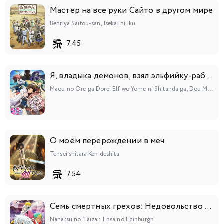
Мастер на все руки Сайто в другом мире
Benriya Saitou-san, Isekai ni Iku
7.45
Я, владыка демонов, взял эльфийку-рабыню в жёны. И как же мне её любить?
Maou no Ore ga Dorei Elf wo Yome ni Shitanda ga, Dou Medereba Ii?
О моём перерождении в меч
Tensei shitara Ken deshita
7.54
Семь смертных грехов: Недовольство Эдинбурга
Nanatsu no Taizai: Ensa no Edinburgh