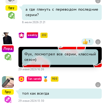
Гуру
а где глянуть с переводом последние
серии?
8 июля 2026 21:21
weekly
232
1
Лорд
Фух, посмотрел все серии, классный
сезон)
29 июня 2026 16:26
Tan sanek
900
Гуру
топ как всегда
29 июня 2026 15:50