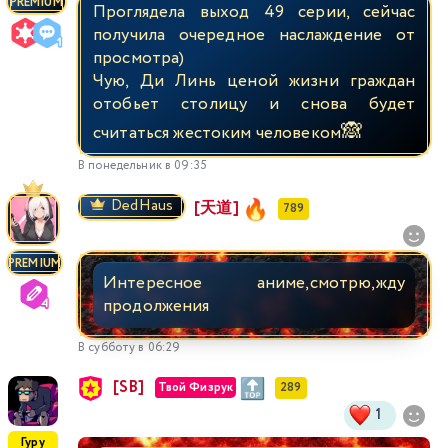
PREMIUM
Проглядела выход 49 серии, сейчас
получила очередное наслаждение от
просмотра)
Чую, Ди Линь ценой жизни граждан
отобьет столицу и снова будет
🙈
считаться жестоким человеком
В понедельник в 09:35
DedHaus
[天道]
789
PREMIUM
Интересное аниме,смотрю,жду
продолжения
В субботу в 06:29
[SB]
Твой Физрук
289
1
Гуру