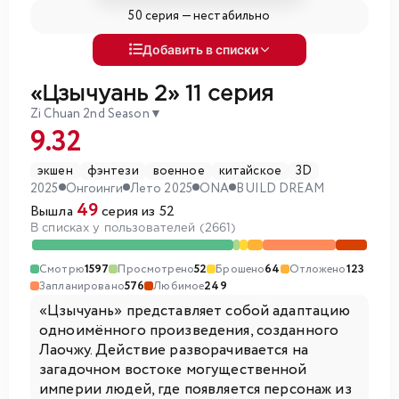
50 серия —
нестабильно
Добавить в списки
«Цзычуань 2»
11 серия
Zi Chuan 2nd Season
▼
9.32
экшен
фэнтези
военное
китайское
3D
2025
Онгоинги
Лето 2025
ONA
BUILD DREAM
49
Вышла
серия из 52
В списках у пользователей (2661)
Смотрю
1597
Просмотрено
52
Брошено
64
Отложено
123
Запланировано
576
Любимое
249
«Цзычуань» представляет собой адаптацию
одноимённого произведения, созданного
Лаочжу. Действие разворачивается на
загадочном востоке могущественной
империи людей, где появляется персонаж из