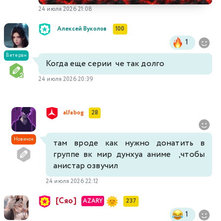
24 июля 2026 21:08
Алексей Вуколов
100
1
Ветеран
Когда еще серии че так долго
24 июля 2026 20:39
alfabog
28
Новичок
там вроде как нужно донатить в
группе вк мир дунхуа аниме ,чтобы
анистар озвучил
24 июля 2026 22:12
[Сяо]
AZARY
237
1