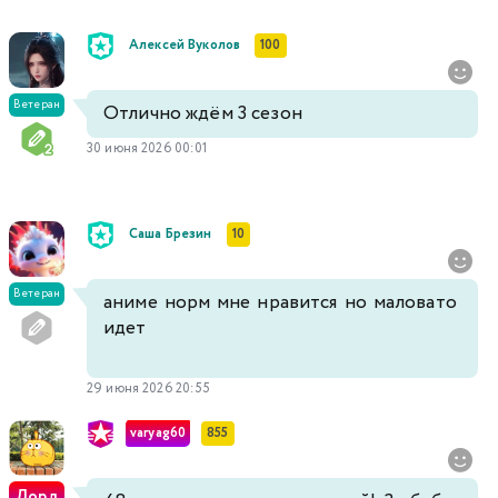
Алексей Вуколов
100
Ветеран
Отлично ждём 3 сезон
30 июня 2026 00:01
Саша Брезин
10
Ветеран
аниме норм мне нравится но маловато
идет
29 июня 2026 20:55
varyag60
855
Лорд