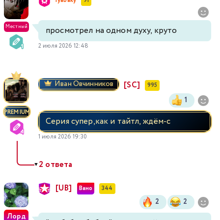
ryabaky
91
Местный
просмотрел на одном духу, круто
2 июля 2026 12:48
Иван Овчинников
[SC]
995
1
PREMIUM
Серия супер,как и тайтл, ждём-с
1 июля 2026 19:30
2 ответа
▼
[UB]
Вано
344
2
2
Лорд