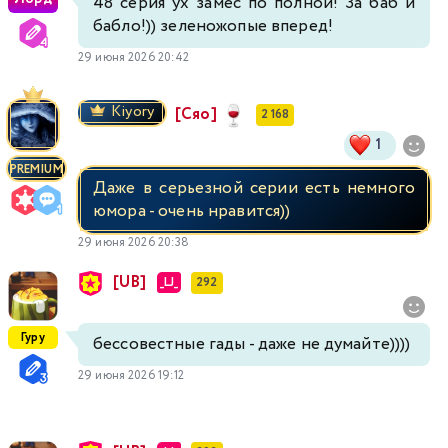
48 серия ух замес по полной! За баб и
бабло!)) зеленожопые вперед!
29 июня 2026 20:42
Kiyory
[Сяо]
2 168
1
PREMIUM
Даже в серьезной серии есть немного
юмора - очень нравится))
29 июня 2026 20:38
[UB]
_LJ_
292
Гуру
бессовестные гады - даже не думайте))))
29 июня 2026 19:12