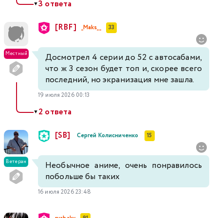
3 ответа
▼
[RBF]
_Maks__
33
Местный
Досмотрел 4 серии до 52 с автосабами,
что ж 3 сезон будет топ и, скорее всего
последний, но экранизация мне зашла.
19 июля 2026 00:13
2 ответа
▼
[SB]
Сергей Колисниченко
15
Ветеран
Необычное аниме, очень понравилось
побольше бы таких
16 июля 2026 23:48