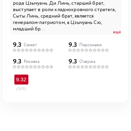
рода Цзычуань. Ди Линь, старший брат,
выступает в роли хладнокровного стратега,
Сыты Линь, средний брат, является
генералом-патриотом, а Цзычуань Сю,
младший бр...
ещё
9.3
9.3
Сюжет
Персонажи
9.3
9.3
Рисовка
Озвучка
9.32
(905)