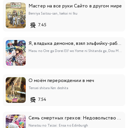
Мастер на все руки Сайто в другом мире
Benriya Saitou-san, Isekai ni Iku
7.45
Я, владыка демонов, взял эльфийку-рабыню в жёны. И как же мне её любить?
Maou no Ore ga Dorei Elf wo Yome ni Shitanda ga, Dou Medereba Ii?
О моём перерождении в меч
Tensei shitara Ken deshita
7.54
Семь смертных грехов: Недовольство Эдинбурга
Nanatsu no Taizai: Ensa no Edinburgh