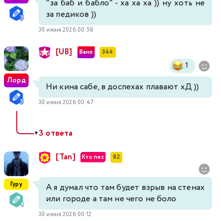
"за баб и бабло" - ха ха ха )) ну хоть не
за педиков ))
30 июня 2026 00:58
[UB]
Вано
344
1
Лорд
Ни кина сабе, в доспехах плавают хД ))
30 июня 2026 00:47
3 ответа
▼
[Tan]
Кто пес
82
Гуру
А я думал что там будет взрыв на стенах
или городе а там не чего не боло
30 июня 2026 00:12