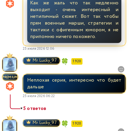
Как же жаль что так медленно
выходит - очень интересный и
нетипичный сюжет. Вот так чтобы
прям военные марши, стратегии и
тактики с офигенным юмором, я не
припомню ничего похожего.
25 июля 2026 12:06
Mr.Lucky_97
1 920
PREMIUM
Неплохая серия, интересно что будет
дальше
25 июля 2026 06:22
5 ответов
▼
Mr.Lucky_97
1 920