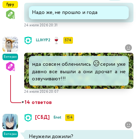
Гуру
Надо же, не прошло и года
24 июля 2026 20:31
LLIHYP2
574
Ветеран
😥
мда совсем обленились
серии уже
давно все вышли а они дрочат а не
озвучивают!!!
24 июля 2026 20:07
14 ответов
▼
[СБД]
Enot
154
Ветеран
Неужели дожили?