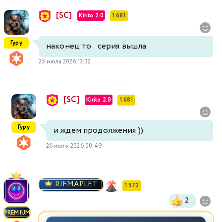
[SC]
Kirito 2.0
1 681
Гуру
наконец то серия вышла
25 июля 2026 13:32
[SC]
Kirito 2.0
1 681
Гуру
и ждем продолжения ))
26 июля 2026 00:49
RIFMAPLET
1 572
2
PREMIUM