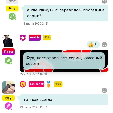
Гуру
а где глянуть с переводом последние
серии?
8 июля 2026 21:21
weekly
232
1
Лорд
Фух, посмотрел все серии, классный
сезон)
29 июня 2026 16:26
Tan sanek
900
Гуру
топ как всегда
29 июня 2026 15:50