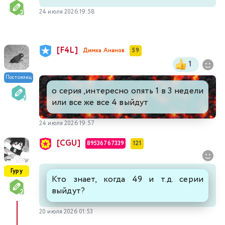
24 июля 2026 19:58
[F4L]
Димка Ананов
59
1
Постоялец
о серия ,интересно опять 1 в 3 недели
или все же все 4 выйдут
24 июля 2026 19:57
[CGU]
89536767339
121
Гуру
Кто знает, когда 49 и т.д. серии
выйдут?
20 июля 2026 01:53