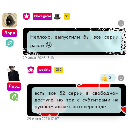
Novegator
91
Лорд
Неплохо, выпустили бы все серии
😞
разом
29 июня 2026 15:18
weekly
232
2
Лорд
есть все 52 серии в свободном
доступе, но ток с субтитрами на
русском языке в автопереводе
29 июня 2026 17:07