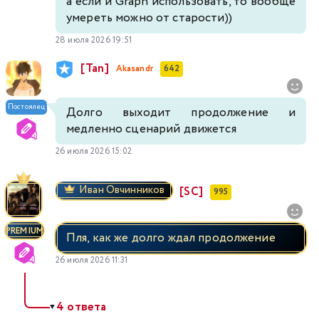
а если и Graph использовать, то вообще
умереть можно от старости))
28 июля 2026 19:51
[Tan]
Akasandr
642
Постоялец
Долго выходит продолжение и
медленно сценарий движется
26 июля 2026 15:02
Иван Овчинников
[SC]
995
PREMIUM
Пля, как же долго ждал продолжение
26 июля 2026 11:31
4 ответа
▼