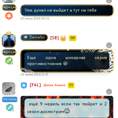
PREMIUM
Уже думал не выйдет а тут на тебе
25 июля 2026 06:22
Demarko
[SB]
188
PREMIUM
Еще одна шикарная серия
противостояния. 🤩
24 июля 2026 21:15
[F4L]
Димка Ананов
59
Постоялец
ещё 9 недель если так пойдет и 2
😉
сезон досмотрим