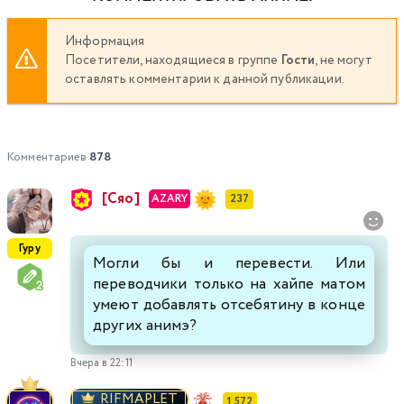
Информация
Посетители, находящиеся в группе
Гости
, не могут
оставлять комментарии к данной публикации.
Комментариев
878
[Сяо]
AZARY
237
Гуру
Могли бы и перевести. Или
переводчики только на хайпе матом
умеют добавлять отсебятину в конце
других анимэ?
Вчера в 22:11
RIFMAPLET
1 572