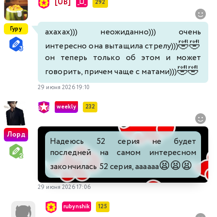
[UB]
_LJ_
292
Гуру
ахахах))) неожиданно))) очень
🤣
🤣
интересно она вытащила стрелу)))
он теперь только об этом и может
🤣
🤣
говорить, причем чаще с матами)))
29 июня 2026 19:10
weekly
232
Лорд
Надеюсь 52 серия не будет
последней на самом интересном
😫
😫
😫
закончилась 52 серия, аааааа
29 июня 2026 17:06
rubynshik
125