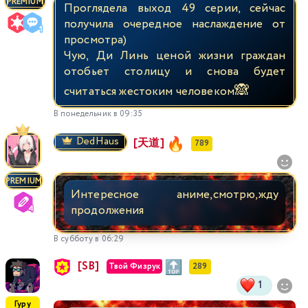
PREMIUM
Проглядела выход 49 серии, сейчас
получила очередное наслаждение от
просмотра)
Чую, Ди Линь ценой жизни граждан
отобьет столицу и снова будет
🙈
считаться жестоким человеком
В понедельник в 09:35
DedHaus
[天道]
789
PREMIUM
Интересное аниме,смотрю,жду
продолжения
В субботу в 06:29
[SB]
Твой Физрук
289
1
Гуру