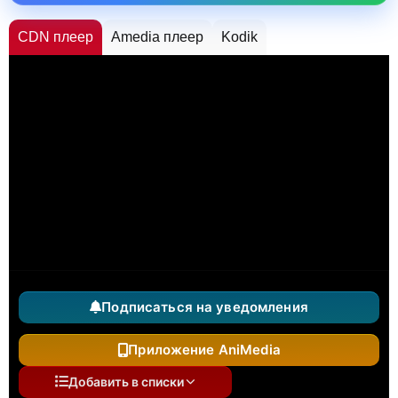
CDN плеер
Amedia плеер
Kodik
Подписаться на уведомления
Приложение AniMedia
Добавить в списки