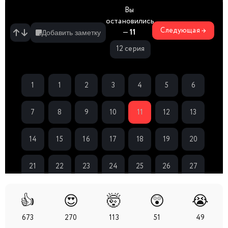
Вы
остановились
Следующая →
—
11
Добавить заметку
12 серия
1
1
2
3
4
5
6
спешл
7
8
9
10
11
12
13
14
15
16
17
18
19
20
21
22
23
24
25
26
27
28
29
30
31
32
33
34
👍
😍
🤯
😲
😭
673
270
113
51
49
35
36
37
38
39
40
41