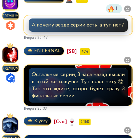
1
PREMIUM
А почему везде серии есть, а тут нет?
Вчера в 20:47
ENTERNAL
[SB]
474
PREMIUM
Остальные серии, 3 часа назад вышли
в этой же озвучке. Тут пока нету🤔.
Так что ждите, скоро будет сразу 3
финальные серии.
Вчера в 20:33
Kiyory
[Сяо]
2 168