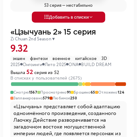
53 серия —
нестабильно
Добавить в списки
«Цзычуань 2»
15 серия
Zi Chuan 2nd Season
▼
9.32
экшен
фэнтези
военное
китайское
3D
2025
Онгоинги
Лето 2025
ONA
BUILD DREAM
52
Вышла
серия из 52
В списках у пользователей (2675)
Смотрю
1567
Просмотрено
91
Брошено
65
Отложено
124
Запланировано
579
Любимое
250
«Цзычуань» представляет собой адаптацию
одноимённого произведения, созданного
Лаочжу. Действие разворачивается на
загадочном востоке могущественной
империи людей, где появляется персонаж из