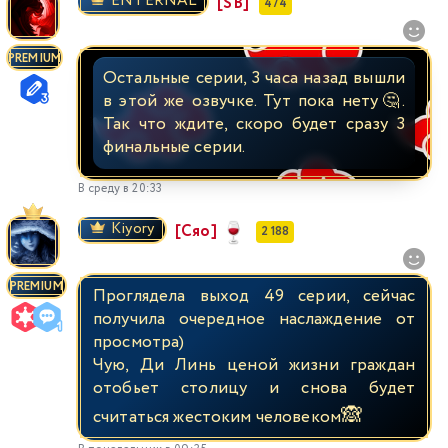
ENTERNAL
[SB]
474
PREMIUM
Остальные серии, 3 часа назад вышли
в этой же озвучке. Тут пока нету🤔.
Так что ждите, скоро будет сразу 3
финальные серии.
В среду в 20:33
Kiyory
[Сяо]
2 188
PREMIUM
Проглядела выход 49 серии, сейчас
получила очередное наслаждение от
просмотра)
Чую, Ди Линь ценой жизни граждан
отобьет столицу и снова будет
🙈
считаться жестоким человеком