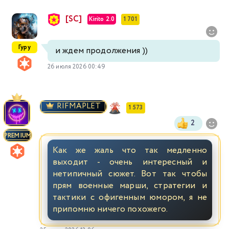
[SC]
Kirito 2.0
1 701
Гуру
и ждем продолжения ))
26 июля 2026 00:49
RIFMAPLET
1 573
2
PREMIUM
Как же жаль что так медленно
выходит - очень интересный и
нетипичный сюжет. Вот так чтобы
прям военные марши, стратегии и
тактики с офигенным юмором, я не
припомню ничего похожего.