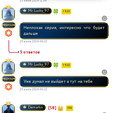
25 июля 2026 12:06
Mr.Lucky_97
1 920
PREMIUM
Неплохая серия, интересно что будет
дальше
25 июля 2026 06:22
5 ответов
▼
Mr.Lucky_97
1 920
PREMIUM
Уже думал не выйдет а тут на тебе
25 июля 2026 06:22
Demarko
[SB]
198