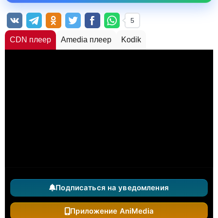
5
CDN плеер
Amedia плеер
Kodik
Подписаться на уведомления
Приложение AniMedia