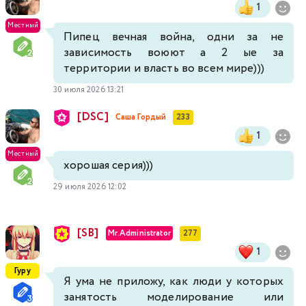
1
Местный
Пипец вечная война, одни за не
зависимость воюют а 2 ые за
территории и власть во всем мире)))
30 июля 2026 13:21
[DSC]
Саша Гордый
233
1
Местный
хорошая серия)))
29 июля 2026 12:02
[SB]
Mr.Administrator
277
1
Гуру
Я ума не приложу, как люди у которых
занятость моделирование или