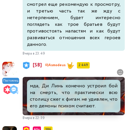
смотрел еще рекомендую к просмотру,
и третью часть так же жду с
нетерпением, будет интересно
поглядеть как трое братьев будут
противостоять напастям и как будут
развиваться отношения всех героев
данного.
Вчера в 23:49
[SB]
아Asmodeus
2 449
Постоялец
мда, Ди Линь конечно устроил бой
на смерть, что практически всю
столицу сжег к фигам. не удивлен, что
его демоны психом считают.
Вчера в 22:59
Afrr
386