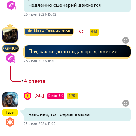
медленно сценарий движется
26 июля 2026 15:02
Иван Овчинников
[SC]
995
PREMIUM
Пля, как же долго ждал продолжение
26 июля 2026 11:31
4 ответа
▼
[SC]
Kirito 2.0
1 701
Гуру
наконец то серия вышла
25 июля 2026 13:32