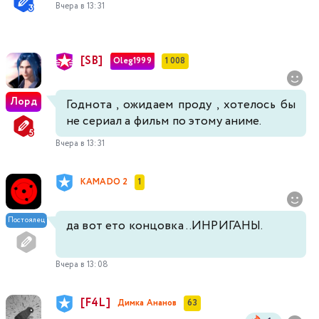
Вчера в 13:31
[SB]
Oleg1999
1 008
Лорд
Годнота , ожидаем проду , хотелось бы
не сериал а фильм по этому аниме.
Вчера в 13:31
KAMADO 2
1
Постоялец
да вот ето концовка ..ИНРИГАНЫ.
Вчера в 13:08
[F4L]
Димка Ананов
63