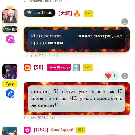
В понедельник в 09:35
DedHaus
[天道]
826
PREMIUM
Интересное аниме,смотрю,жду
продолжения
1 августа 2026 06:29
[SB]
Твой Физрук
289
1
Гуру
пиндец, 52 серия уже вышла аж 17
июня... в китае, НО, у нас переводить
не спешат!!
31 июля 2026 01:42
[DSC]
Саша Гордый
233