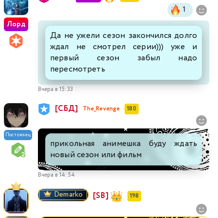
1
Лорд
Да не ужели сезон закончился долго
ждал не смотрел серии))) уже и
первый сезон забыл надо
пересмотреть
Вчера в 15:33
[СБД]
The_Revenge
180
Постоялец
прикольная анимешка буду ждать
новый сезон или фильм
Вчера в 14:54
Demarko
[SB]
198