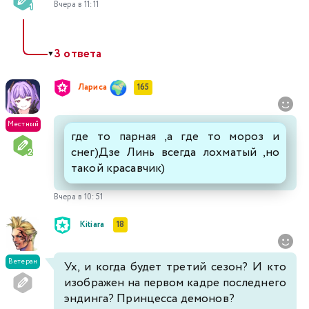
Вчера в 11:11
3 ответа
▼
Лариса
165
Местный
где то парная ,а где то мороз и
снег)Дзе Линь всегда лохматый ,но
такой красавчик)
Вчера в 10:51
Kitiara
18
Ветеран
Ух, и когда будет третий сезон? И кто
изображен на первом кадре последнего
эндинга? Принцесса демонов?