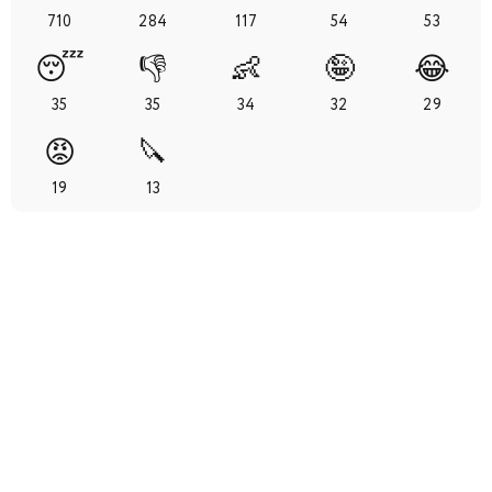
710
284
117
54
53
35
36
37
38
39
40
41
😴
👎
👶
🤪
😂
42
43
44
45
46
47
48
35
35
34
32
29
😡
🔪
49
50
51
52
19
13