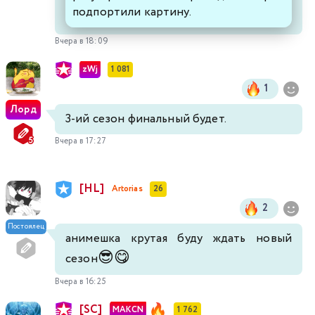
подпортили картину.
Вчера в 18:09
zWj
1 081
1
Лорд
3-ий сезон финальный будет.
Вчера в 17:27
[HL]
Artorias
26
2
Постоялец
анимешка крутая буду ждать новый
😎
😋
сезон
Вчера в 16:25
[SC]
MAKCN
1 762