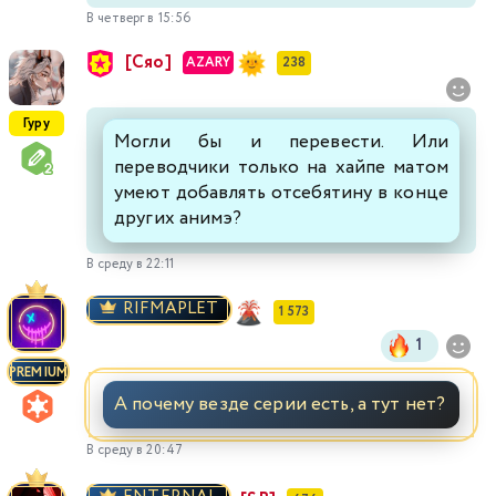
В четверг в 15:56
[Сяо]
AZARY
238
Гуру
Могли бы и перевести. Или
переводчики только на хайпе матом
умеют добавлять отсебятину в конце
других анимэ?
В среду в 22:11
RIFMAPLET
1 573
1
PREMIUM
А почему везде серии есть, а тут нет?
В среду в 20:47