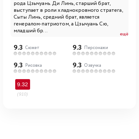
рода Цзычуань. Ди Линь, старший брат,
выступает в роли хладнокровного стратега,
Сыты Линь, средний брат, является
генералом-патриотом, а Цзычуань Сю,
младший бр...
ещё
9.3
9.3
Сюжет
Персонажи
9.3
9.3
Рисовка
Озвучка
9.32
(910)