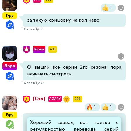
1
Гуру
за такую концовку на кол надо
Вчера в 19:35
Rusик
433
Лорд
О вышли все серии 2го сезона, пора
начинать смотреть
Вчера в 19:22
[Сяо]
AZARY
238
1
1
Гуру
Хороший сериал, вот только с
регулярностью перевода серий