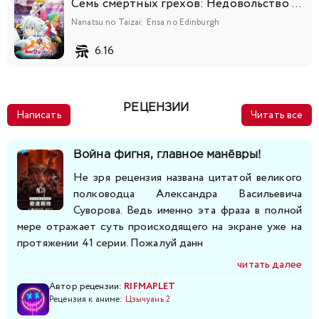
Семь смертных грехов: Недовольство Эдинбурга
Nanatsu no Taizai: Ensa no Edinburgh
6.16
РЕЦЕНЗИИ
Написать
Читать все
Война фигня, главное манёвры!
Не зря рецензия названа цитатой великого
полководца Александра Васильевича
Суворова. Ведь именно эта фраза в полной
мере отражает суть происходящего на экране уже на
протяжении 41 серии. Пожалуй данн
читать далее
Автор рецензии:
RIFMAPLET
Рецензия к аниме:
Цзычуань 2