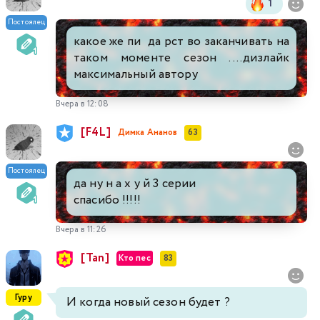
1
Постоялец
какое же пи да рст во заканчивать на
таком моменте сезон ....дизлайк
максимальный автору
Вчера в 12:08
[F4L]
Димка Ананов
63
Постоялец
да ну н а х у й 3 серии
спасибо !!!!!
Вчера в 11:26
[Tan]
Кто пес
83
Гуру
И когда новый сезон будет ?