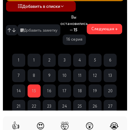
Добавить в списки
Вы
остановились
Следующая →
—
15
Добавить заметку
16 серия
1
1
2
3
4
5
6
спешл
7
8
9
10
11
12
13
14
15
16
17
18
19
20
21
22
23
24
25
26
27
28
29
30
31
32
33
34
👍
😍
🤯
😲
😭