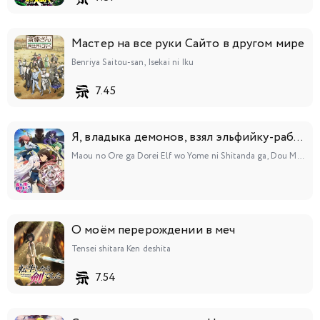
Мастер на все руки Сайто в другом мире
Benriya Saitou-san, Isekai ni Iku
7.45
Я, владыка демонов, взял эльфийку-рабыню в жёны. И как же мне её любить?
Maou no Ore ga Dorei Elf wo Yome ni Shitanda ga, Dou Medereba Ii?
О моём перерождении в меч
Tensei shitara Ken deshita
7.54