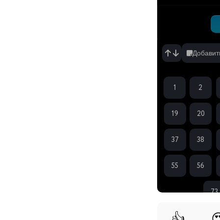
Добавит
1
2
19
20
37
38
55
56
73
👍
