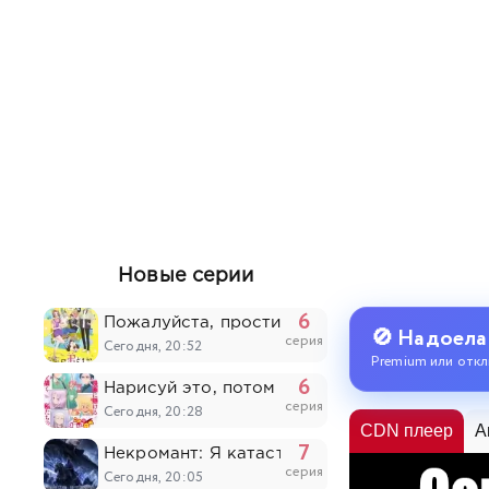
Новые серии
6
Пожалуйста, простите моих младших брать
🚫 Надоела
серия
Сегодня, 20:52
Premium или откл
6
Нарисуй это, потом умри
серия
Сегодня, 20:28
CDN плеер
A
7
Некромант: Я катастрофа
серия
Сегодня, 20:05