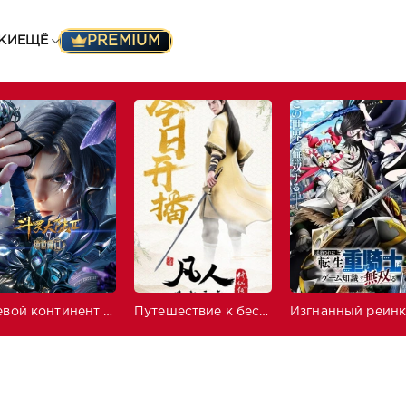
PREMIUM
КИ
ЕЩЁ
Боевой континент 2: Непревзойдённый клан Тан
Путешествие к бессмертию