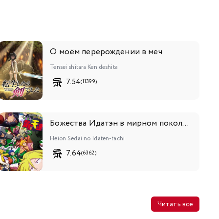
О моём перерождении в меч
Tensei shitara Ken deshita
7.54
(11399)
Божества Идатэн в мирном поколении
Heion Sedai no Idaten-tachi
7.64
(6362)
Читать все