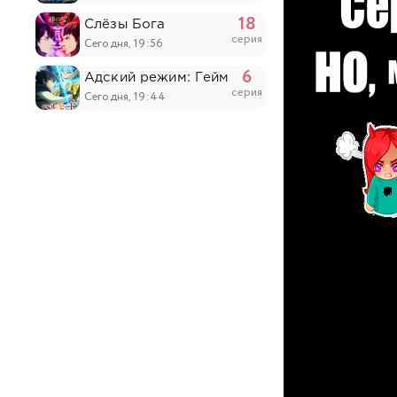
18
Слёзы Бога
серия
Сегодня, 19:56
6
Адский режим: Геймер, который любит спи
серия
Сегодня, 19:44
4
Юный лорд — мастер побега 2
серия
Сегодня, 19:29
538
Противостоящий небесам
серия
Сегодня, 19:18
17
О моём перерождении в слизь 4
серия
Сегодня, 17:47
6
Население приграничного владения начинае
серия
Сегодня, 17:17
6
Прошло десять лет с момента, как я сказал
серия
Сегодня, 17:03