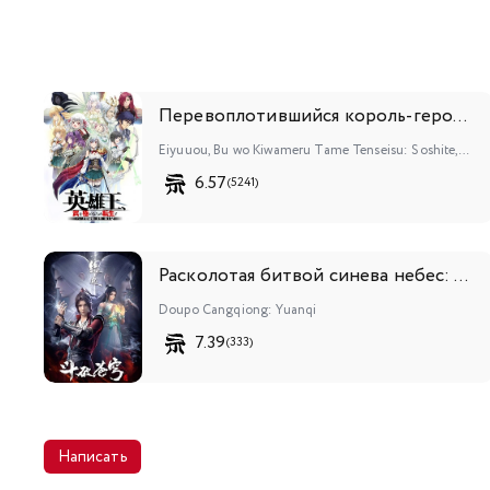
Перевоплотившийся король-герой, ставший самой сильной ученицей рыцаря
Eiyuuou, Bu wo Kiwameru Tame Tenseisu: Soshite, Sekai Saikyou no Minarai Kishi♀
6.57
(5241)
Расколотая битвой синева небес: Происхождение
Doupo Cangqiong: Yuanqi
7.39
(333)
Написать