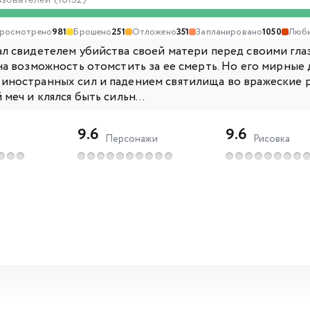
ьзователей (10132)
росмотрено
981
Брошено
251
Отложено
351
Запланировано
1050
Люб
ал свидетелем убийства своей матери перед своими гла
 на возможность отомстить за ее смерть. Но его мирны
иностранных сил и падением святилища во вражеские ру
 меч и клялся быть сильн...
9.6
9.6
Персонажи
Рисовка