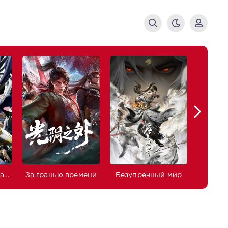
Изгнанный реинкарнированный тяжёлый рыцарь не имеет себе равных в знаниях игры
За гранью времени
Безупречный мир