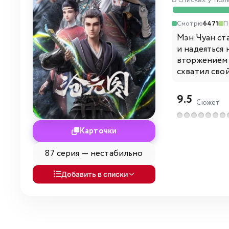
В списках у пол
Смотрю
6471
П
Мэн Чуан ст
и надеяться
вторжением 
схватил свой
9.5
Сюжет
Карточки
87 серия —
нестабильно
Добавить в списки