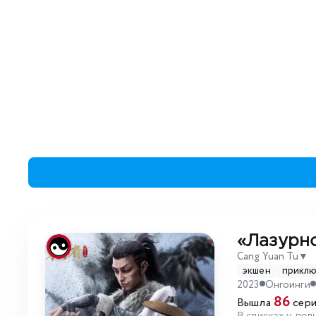
«Лазурн
Cang Yuan Tu
▼
экшен
прикл
2023
Онгоинги
86
Вышла
сери