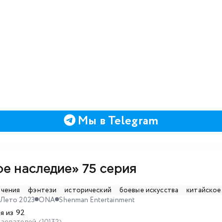
Мы в Telegram
ое наследие»
75 серия
ючения
фэнтези
исторический
боевые искусства
китайское
Лето 2023
ONA
Shenman Entertainment
я из 92