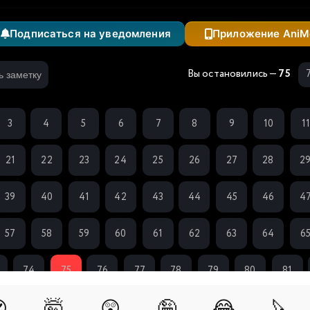
Подписаться на уведомления
Приложение AniM
Вы остановились —
75
ь заметку
3
4
5
6
7
8
9
10
1
21
22
23
24
25
26
27
28
2
39
40
41
42
43
44
45
46
4
57
58
59
60
61
62
63
64
6
74
75
76
77
78
79
80
81

🤯
😲
🤪
😂
🔪