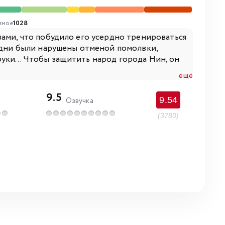
имое
1028
зами, что побудило его усердно тренироваться
е дни были нарушены отменой помолвки,
ки... Чтобы защитить народ города Нин, он
ещё
9.5
9.54
Озвучка
(3780)