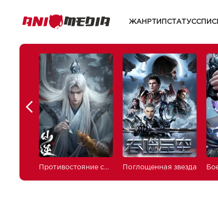
ЖАНР
ТИП
СТАТУС
СПИС
Противостояние святого
Поглощенная звезда