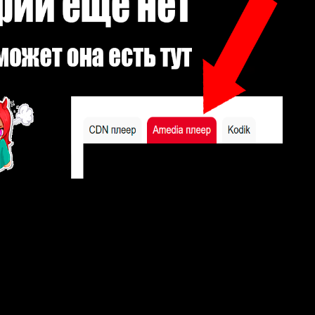
дран, становится бесподобным в параллельном мире с
тся с нуля
 «Оставьте это на меня и уходите» и стал легендой