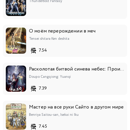
Thunderbolt Fantasy
О моём перерождении в меч
Tensei shitara Ken deshita
7.54
Расколотая битвой синева небес: Происхождение
Doupo Cangqiong: Yuanqi
7.39
Мастер на все руки Сайто в другом мире
Benriya Saitou-san, Isekai ni Iku
7.45