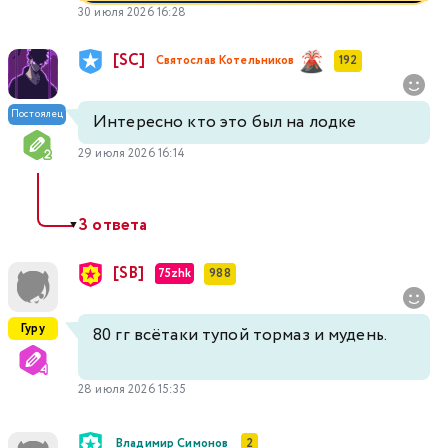
30 июля 2026 16:28
[SC]
Святослав Котельников
192
Постоялец
Интересно кто это был на лодке
29 июля 2026 16:14
3 ответа
▼
[SB]
75zhk
988
Гуру
80 гг всётаки тупой тормаз и мудень.
28 июля 2026 15:35
Владимир Симонов
2