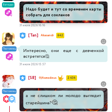
Ветеран
Надо будет и тут со временем карты
собрать для сокланов
31 июля 2026 16:16
[Tan]
Akasandr
642
Постоялец
Интересно, они еще с девченкой
встретятся🤔
31 июля 2026 15:57
[SB]
아Asmodeus
2 434
Постоялец
а не слишком ли молодо выглядит
🤔
старейшина?