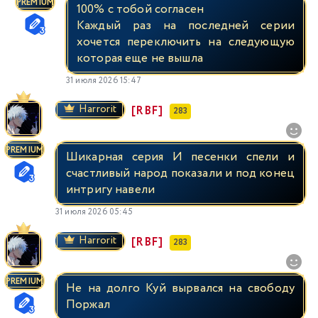
PREMIUM
100% с тобой согласен
Каждый раз на последней серии
хочется переключить на следующую
которая еще не вышла
31 июля 2026 15:47
Harrorit
[RBF]
283
PREMIUM
Шикарная серия И песенки спели и
счастливый народ показали и под конец
интригу навели
31 июля 2026 05:45
Harrorit
[RBF]
283
PREMIUM
Не на долго Куй вырвался на свободу
Поржал