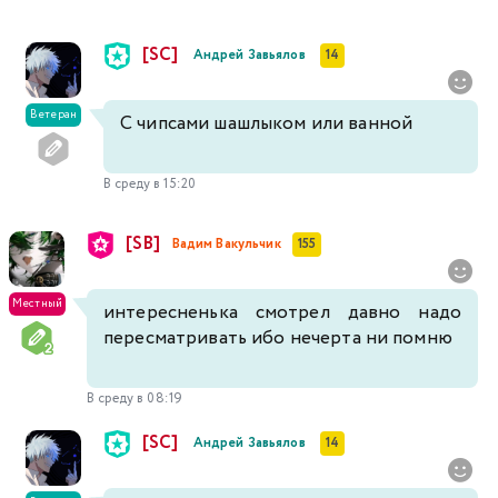
[SC]
Андрей Завьялов
14
Ветеран
С чипсами шашлыком или ванной
В среду в 15:20
[SB]
Вадим Вакульчик
155
Местный
интересненька смотрел давно надо
пересматривать ибо нечерта ни помню
В среду в 08:19
[SC]
Андрей Завьялов
14