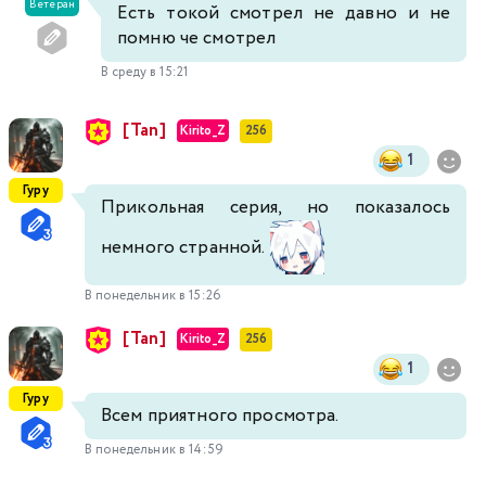
Ветеран
Есть токой смотрел не давно и не
помню че смотрел
В среду в 15:21
[Tan]
Kirito_Z
256
1
Гуру
Прикольная серия, но показалось
немного странной.
В понедельник в 15:26
[Tan]
Kirito_Z
256
1
Гуру
Всем приятного просмотра.
В понедельник в 14:59