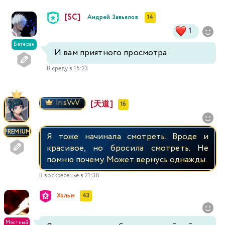
[SC]
Андрей Завьялов
14
1
Ветеран
И вам приятного просмотра
В среду в 15:23
IrisVvV
[天道]
16
PREMIUM
Я тоже начинала смотреть. Вроде и
красивое, но бросила смотреть. Не
помню почему. Может вернусь однажды.
В воскресенье в 21:38
Хольм
43
Местный