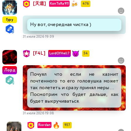
[天道]
KonToRa911
476
Гуру
Ну вот, очередная чистка )
31 июля 2026 19:09
[F4L]
LordOfHell7
54
Лорд
Почуял что если не казнит
почтенного то его головушка может
так полететь и сразу принял меры ...
Посмотрим что будет дальше, как
будет выкручиваться.
31 июля 2026 19:08
Riordan
957