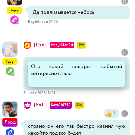
Гуру
Да подлизывается небось
В субботу в 23:30
[Сяо]
time_killer.04
199
Гуру
Ого какой поворот событий
интересно стало
31 июля 2026 18:41
[F4L]
Sova310790
336
1
Лорд
страно он его так быстро казнил чую
какойто подвох будет