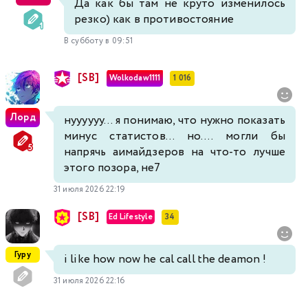
Да как бы там не круто изменилось
резко) как в противостояние
В субботу в 09:51
[SB]
Wolkodaw1111
1 016
Лорд
нуууууу... я понимаю, что нужно показать
минус статистов... но.... могли бы
напрячь аимайдзеров на что-то лучше
этого позора, не7
31 июля 2026 22:19
[SB]
Ed Lifestyle
34
Гуру
i like how now he cal call the deamon !
31 июля 2026 22:16