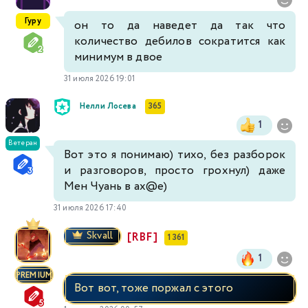
Гуру
он то да наведет да так что
количество дебилов сократится как
минимум в двое
31 июля 2026 19:01
Нелли Лосева
365
1
Ветеран
Вот это я понимаю) тихо, без разборок
и разговоров, просто грохнул) даже
Мен Чуань в ах@е)
31 июля 2026 17:40
Skvall
[RBF]
1 361
1
PREMIUM
Вот вот, тоже поржал с этого