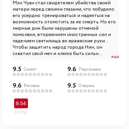
Мэн Чуан стал свидетелем убийства своей
матери перед своими глазами, что побудило
его усердно тренироваться и надеяться на
возможность отомстить за ее смерть. Но его
мирные дни были нарушены отменой
помолвки, вторжением иностранных сил и
падением святилища во вражеские руки...
Чтобы защитить народ города Нин, он
схватил свой меч и клялся быть сильн...
ещё
9.5
9.6
Сюжет
Персонажи
9.6
9.5
Рисовка
Озвучка
9.54
(3776)