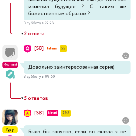
изменил будущее ? С таким же
божественным образом ?
В субботу в 22:28
2 ответа
▼
[SB]
tatami
55
Местный
Довольно заинтересованная серия)
В субботу в 09:50
5 ответов
▼
[SB]
Nzuri
792
Гуру
Было бы занятно, если он сказал я не