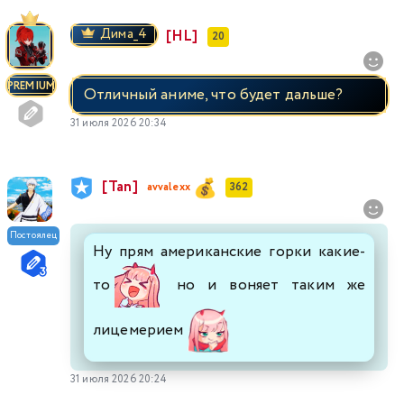
Димa_4
[HL]
20
PREMIUM
Отличный аниме, что будет дальше?
31 июля 2026 20:34
[Tan]
avvalexx
362
Постоялец
Ну прям американские горки какие-
то
но и воняет таким же
лицемерием
31 июля 2026 20:24