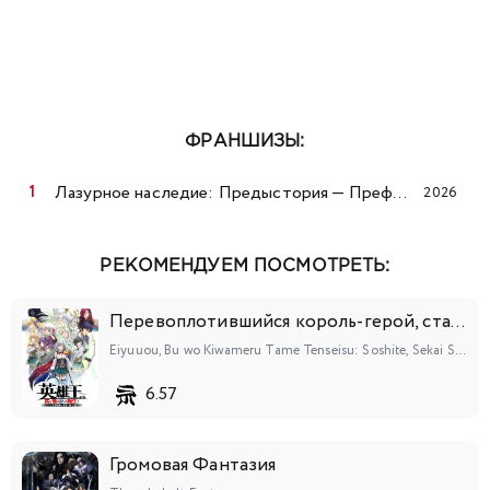
ФРАНШИЗЫ:
Лазурное наследие: Предыстория — Префектура Дуннин летом
2026
РЕКОМЕНДУЕМ ПОСМОТРЕТЬ:
Перевоплотившийся король-герой, ставший самой сильной ученицей рыцаря
Eiyuuou, Bu wo Kiwameru Tame Tenseisu: Soshite, Sekai Saikyou no Minarai Kishi♀
6.57
Громовая Фантазия