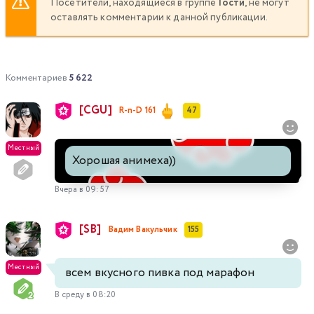
Посетители, находящиеся в группе
Гости
, не могут
оставлять комментарии к данной публикации.
Комментариев
5 622
[CGU]
R-n-D 161
47
Местный
Хорошая анимеха))
Вчера в 09:57
[SB]
Вадим Вакульчик
155
Местный
всем вкусного пивка под марафон
В среду в 08:20