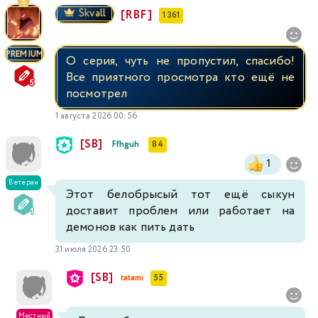
Skvall
[RBF]
1 361
PREMIUM
О серия, чуть не пропустил, спасибо!
Все приятного просмотра кто ещё не
посмотрел
1 августа 2026 00:56
[SB]
Ffhguh
84
1
Ветеран
Этот белобрысый тот ещё сыкун
доставит проблем или работает на
демонов как пить дать
31 июля 2026 23:50
[SB]
tatami
55
Местный