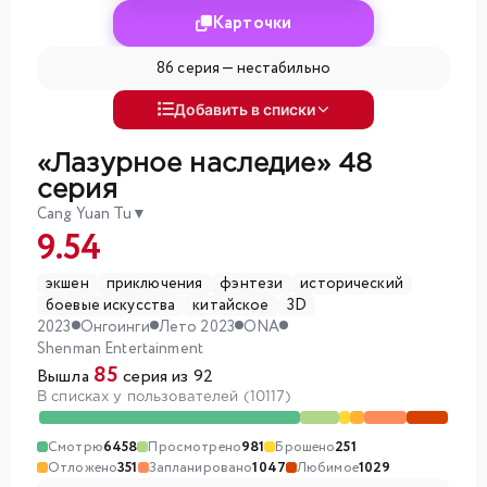
Карточки
86 серия —
нестабильно
Добавить в списки
«Лазурное наследие»
48
серия
Cang Yuan Tu
▼
9.54
экшен
приключения
фэнтези
исторический
боевые искусства
китайское
3D
2023
Онгоинги
Лето 2023
ONA
Shenman Entertainment
85
Вышла
серия из 92
В списках у пользователей (10117)
Смотрю
6458
Просмотрено
981
Брошено
251
Отложено
351
Запланировано
1047
Любимое
1029