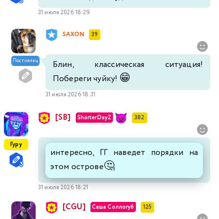
31 июля 2026 18:29
SAXON
39
Постоялец
Блин, классическая ситуация!
😁
Побереги чуйку!
31 июля 2026 18:31
[SB]
ShorterDayZ
382
Гуру
интересно, ГГ наведет порядки на
🤔
этом острове
31 июля 2026 18:21
[CGU]
Саша Соллогуб
125