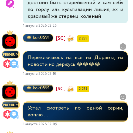
достоин быть старейшеной и сам себя
по горлу иль культивации лишил, эх и
красивый же стервец, холеный
1 августа 2026 02:25
kok0591
[SC]
2 239
PREMIUM
Переключаюсь на все на Дорамы, на
новости но держусь 😂😂😂😂
1 августа 2026 02:10
kok0591
[SC]
2 239
PREMIUM
Устал смотреть по одной серии,
коплю….
1 августа 2026 02:09