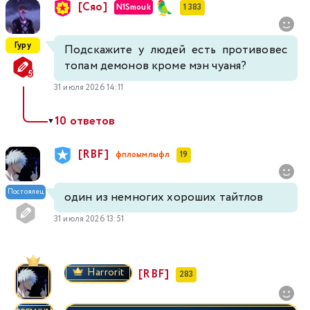
[Сяо]
N1Smouk
1 383
Гуру
Подскажите у людей есть противовес
топам демонов кроме мэн чуаня?
31 июля 2026 14:11
10 ответов
▼
[RBF]
фплоымлыфл
19
Постоялец
один из немногих хороших тайтлов
31 июля 2026 13:51
Harrorit
[RBF]
283