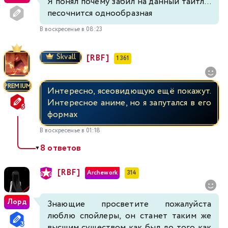
Я понял почему забил на данный тайтл...
песочнится однообразная
В воскресенье в 08:23
Skvall
[RBF]
1 361
PREMIUM
Интересно, ясеовидющую ещё покажут.
Интересное аниме, но я запутался в его
формах
В воскресенье в 01:18
8 ответов
▼
[RBF]
Archework
314
Лорд
Знающие просветите пожалуйста
люблю спойлеры, он станет таким же
высшим существом как был до того как