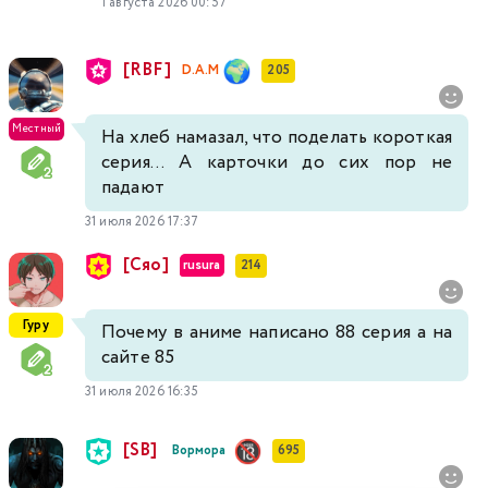
1 августа 2026 00:57
[RBF]
D.A.M
205
Местный
На хлеб намазал, что поделать короткая
серия... А карточки до сих пор не
падают
31 июля 2026 17:37
[Сяо]
rusura
214
Гуру
Почему в аниме написано 88 серия а на
сайте 85
31 июля 2026 16:35
[SB]
Вормора
695