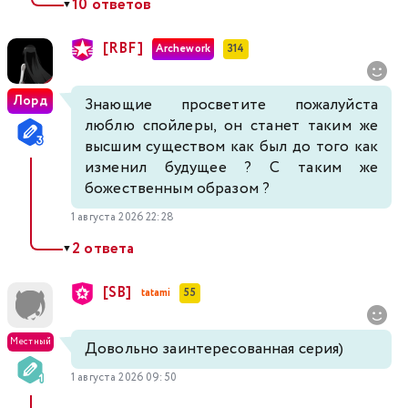
10 ответов
▼
[RBF]
Archework
314
Лорд
Знающие просветите пожалуйста
люблю спойлеры, он станет таким же
высшим существом как был до того как
изменил будущее ? С таким же
божественным образом ?
1 августа 2026 22:28
2 ответа
▼
[SB]
tatami
55
Местный
Довольно заинтересованная серия)
1 августа 2026 09:50