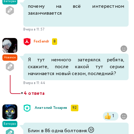
Ветеран
почему на всё интерестном
заканчивается
Вчера в 11:57
FoxSandr
8
Новичок
Я тут немного затерялся. ребята,
скажите, после какой тут серии
начинается новый сезон, последний?
Вчера в 11:44
4 ответа
▼
Анатолий Токарев
92
1
Ветеран
😒
Блин в 86 одна болтовня.