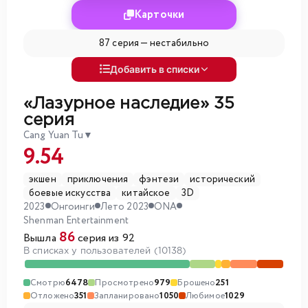
Карточки
87 серия —
нестабильно
Добавить в списки
«Лазурное наследие»
35
серия
Cang Yuan Tu
▼
9.54
экшен
приключения
фэнтези
исторический
боевые искусства
китайское
3D
2023
Онгоинги
Лето 2023
ONA
Shenman Entertainment
86
Вышла
серия из 92
В списках у пользователей (10138)
Смотрю
6478
Просмотрено
979
Брошено
251
Отложено
351
Запланировано
1050
Любимое
1029