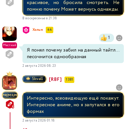
красивое, но бросила смотреть. Не
помню почему. Может вернусь однажды.
В воскресенье в 21:38
Хольм
44
1
Местный
Я понял почему забил на данный тайтл...
песочнится однообразная
2 августа 2026 08:23
Skvall
[RBF]
1 381
PREMIUM
Интересно, ясеовидющую ещё покажут.
Интересное аниме, но я запутался в его
формах
2 августа 2026 01:18