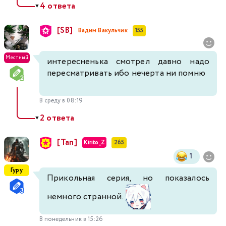
4 ответа
▼
[SB]
Вадим Вакульчик
155
Местный
интересненька смотрел давно надо
пересматривать ибо нечерта ни помню
В среду в 08:19
2 ответа
▼
[Tan]
Kirito_Z
265
1
Гуру
Прикольная серия, но показалось
немного странной.
В понедельник в 15:26