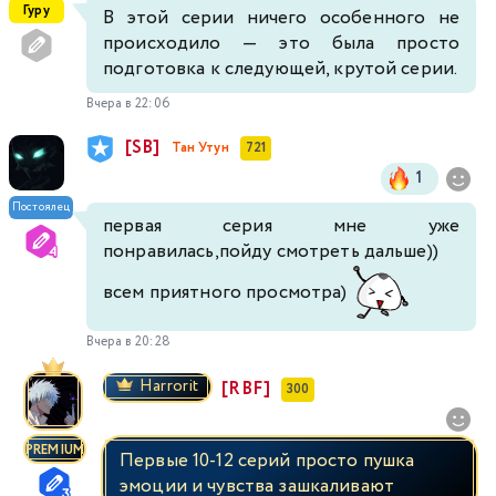
Гуру
В этой серии ничего особенного не
происходило — это была просто
подготовка к следующей, крутой серии.
Вчера в 22:06
[SB]
Тан Утун
721
1
Постоялец
первая серия мне уже
понравилась,пойду смотреть дальше))
всем приятного просмотра)
Вчера в 20:28
Harrorit
[RBF]
300
PREMIUM
Первые 10-12 серий просто пушка
эмоции и чувства зашкаливают