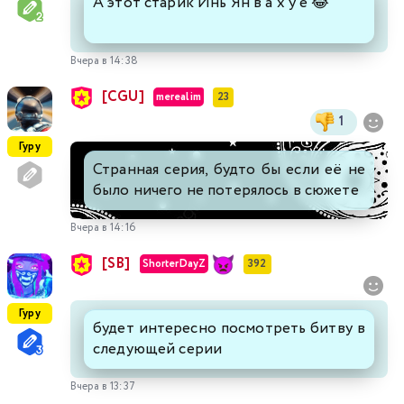
А этот старик Инь Ян в а х у е 😂
Вчера в 14:38
[CGU]
merealim
23
1
Гуру
Странная серия, будто бы если её не
было ничего не потерялось в сюжете
Вчера в 14:16
[SB]
ShorterDayZ
392
Гуру
будет интересно посмотреть битву в
следующей серии
Вчера в 13:37