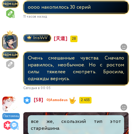
PREMIUM
оооо накопилось 30 серий
11 часов назад
IrisVvV
[天道]
28
PREMIUM
Очень смешанные чувства. Сначало
нравилось, необычное. Но с ростом
силы тяжелее смотреть. Бросила,
однажды вернусь.
Сегодня в 00:05
[SB]
아Asmodeus
2 455
Постоялец
все же, скользкий тип этот
старейшина.