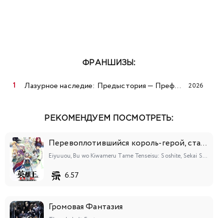
ФРАНШИЗЫ:
Лазурное наследие: Предыстория — Префектура Дуннин летом
2026
РЕКОМЕНДУЕМ ПОСМОТРЕТЬ:
Перевоплотившийся король-герой, ставший самой сильной ученицей рыцаря
Eiyuuou, Bu wo Kiwameru Tame Tenseisu: Soshite, Sekai Saikyou no Minarai Kishi♀
6.57
Громовая Фантазия