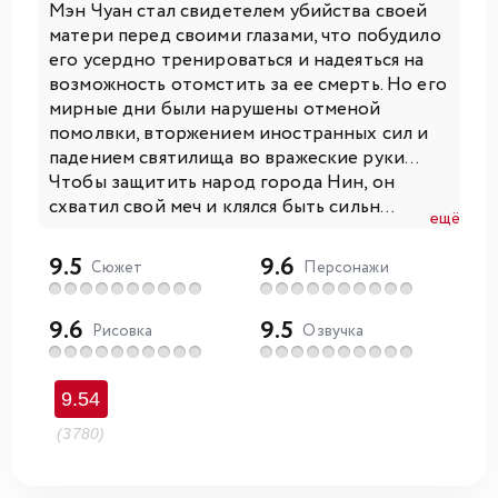
Мэн Чуан стал свидетелем убийства своей
матери перед своими глазами, что побудило
его усердно тренироваться и надеяться на
возможность отомстить за ее смерть. Но его
мирные дни были нарушены отменой
помолвки, вторжением иностранных сил и
падением святилища во вражеские руки...
Чтобы защитить народ города Нин, он
схватил свой меч и клялся быть сильн...
ещё
9.5
9.6
Сюжет
Персонажи
9.6
9.5
Рисовка
Озвучка
9.54
(3780)