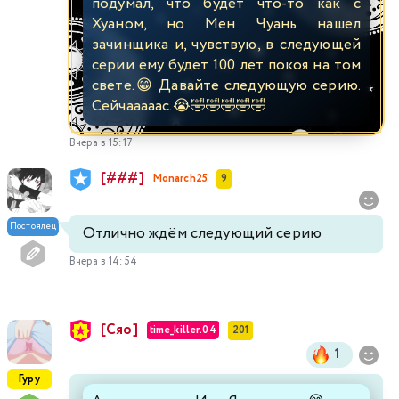
подумал, что будет что-то как с
Хуаном, но Мен Чуань нашел
зачинщика и, чувствую, в следующей
серии ему будет 100 лет покоя на том
свете.😁 Давайте следующую серию.
Сейчааааас.😭🤣🤣🤣🤣🤣
Вчера в 15:17
[###]
Monarch25
9
Постоялец
Отлично ждём следующий серию
Вчера в 14:54
[Сяо]
time_killer.04
201
1
Гуру