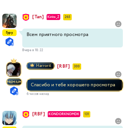
[Tan]
Kirito_Z
265
Гуру
Всем приятного просмотра
Вчера в 18:22
Harrorit
[RBF]
300
PREMIUM
Спасибо и тебе хорошего просмотра
6 часов назад
[RBF]
KONDORKNOMDK
131