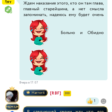
Гуру
Ждем наказания этого, кто он там глава,
главный старейшина, а нет смысла
запоминать, надеюсь ему будет очень
Больно и Обидно
Вчера в 17:07
Harrorit
[RBF]
300
1
PREMIUM
В следующей серии жду что его