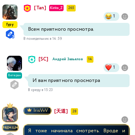
[Tan]
Kirito_Z
265
1
Гуру
Всем приятного просмотра.
В понедельник в 14:59
[SC]
Андрей Завьялов
14
1
Ветеран
И вам приятного просмотра
В среду в 15:23
IrisVvV
[天道]
28
PREMIUM
Я тоже начинала смотреть. Вроде и