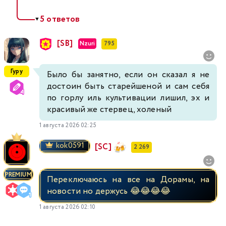
5 ответов
▼
[SB]
Nzuri
795
Гуру
Было бы занятно, если он сказал я не
достоин быть старейшеной и сам себя
по горлу иль культивации лишил, эх и
красивый же стервец, холеный
1 августа 2026 02:25
kok0591
[SC]
2 269
PREMIUM
Переключаюсь на все на Дорамы, на
новости но держусь 😂😂😂😂
1 августа 2026 02:10