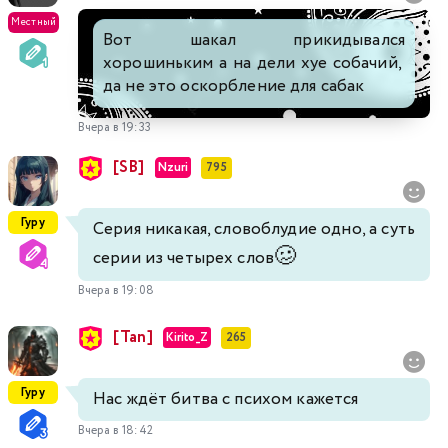
Местный
Вот шакал прикидывался
хорошиньким а на дели хуе собачий,
да не это оскорбление для сабак
Вчера в 19:33
[SB]
Nzuri
795
Гуру
Серия никакая, словоблудие одно, а суть
🥴
серии из четырех слов
Вчера в 19:08
[Tan]
Kirito_Z
265
Гуру
Нас ждёт битва с психом кажется
Вчера в 18:42