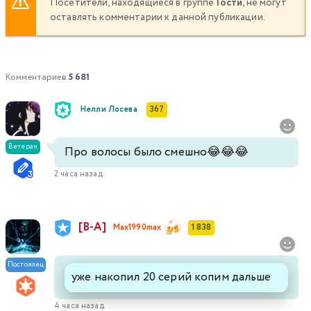
Посетители, находящиеся в группе
Гости
, не могут
оставлять комментарии к данной публикации.
Комментариев
5 681
Нелли Лосева
367
Ветеран
Про волосы было смешно😂😂😂
2 часа назад
[В-А]
Max1990max
1 838
Постоялец
уже накопил 20 серий копим дальше
4 часа назад