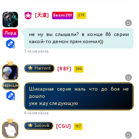
[天道]
Barzini2101
279
Лорд
не ну вы слышали? в конце 86 серии
какой-то демон прям кончил))
5 часов назад
Harrorit
[RBF]
300
PREMIUM
Шикарная серия жаль что до боя не
дошло
уже жду следующую
6 часов назад
Solovik
[CGU]
107