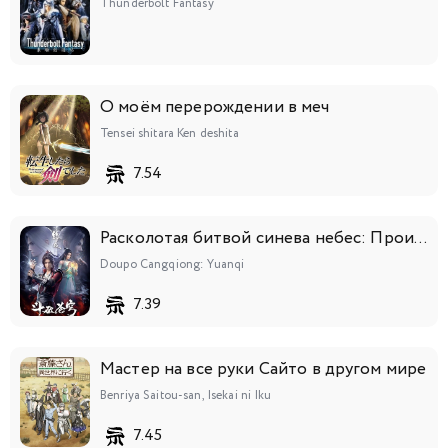
Thunderbolt Fantasy
О моём перерождении в меч
Tensei shitara Ken deshita
7.54
Расколотая битвой синева небес: Происхождение
Doupo Cangqiong: Yuanqi
7.39
Мастер на все руки Сайто в другом мире
Benriya Saitou-san, Isekai ni Iku
7.45