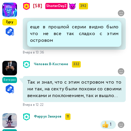
[SB]
ShorterDayZ
392
Гуру
еще в прошлой серии видно было
что не все так сладко с этим
островом
Вчера в 13:36
Человек В-Костюме
332
Ветеран
Так и знал, что с этим островом что то
ни так, на секту были похожи со своими
венками и поклонением, так и вышло...
Вчера в 12:22
Фаррух Закиров
11
1