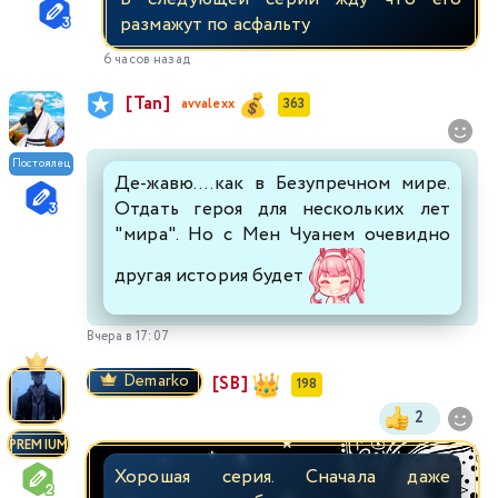
размажут по асфальту
6 часов назад
[Tan]
avvalexx
363
Постоялец
Де-жавю....как в Безупречном мире.
Отдать героя для нескольких лет
"мира". Но с Мен Чуанем очевидно
другая история будет
Вчера в 17:07
Demarko
[SB]
198
2
PREMIUM
Хорошая серия. Сначала даже