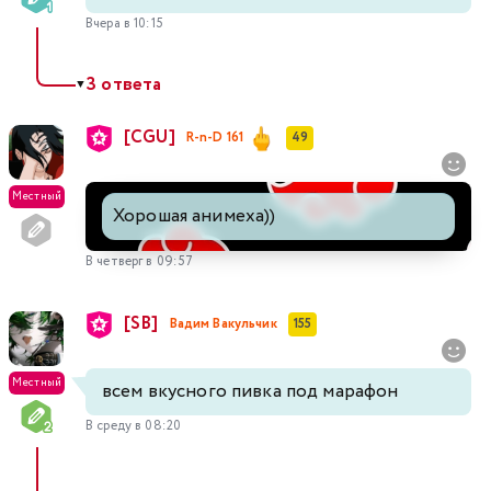
Вчера в 10:15
3 ответа
▼
[CGU]
R-n-D 161
49
Местный
Хорошая анимеха))
В четверг в 09:57
[SB]
Вадим Вакульчик
155
Местный
всем вкусного пивка под марафон
В среду в 08:20