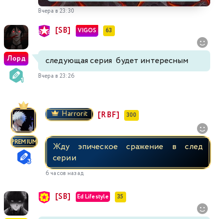
Вчера в 23:30
[SB]
VIGOS
63
Лорд
следующая серия будет интересным
Вчера в 23:26
Harrorit
[RBF]
300
PREMIUM
Жду эпическое сражение в след
серии
6 часов назад
[SB]
Ed Lifestyle
35