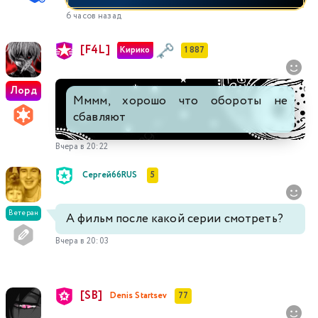
6 часов назад
[F4L]
Кирико
1 887
Лорд
Мммм, хорошо что обороты не
сбавляют
Вчера в 20:22
Сергей66RUS
5
Ветеран
А фильм после какой серии смотреть?
Вчера в 20:03
[SB]
Denis Startsev
77